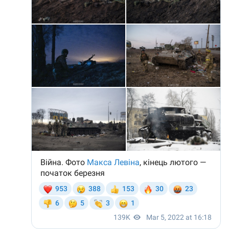
Отправить
О ZDG
информацию
în Română
in English