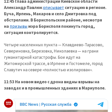
новости
12:45 Глава администрации Киевской области
Александр Павлюк
описывает
ситуацию в регионе.
Буча, Ирпень, Макаров и село Дмитровка под
КОНТАКТНЫЙ ИСТОЧНИК
обстрелами. В Бориспольском районе, несмотря
Анонимный источник
на
призывы
мэра Борисполя покинуть город,
ситуация контролируется.
Имя
+ Моё имя
Четыре населенных пункта — Клавдиево-Тарасово,
Электронная почта
+ Мой email
Севериновка, Березовка, Николаевка — на грани
гуманитарной катастрофы. Бои идут на
Житомирской трассе, в Ирпене и Гостомеле, город
Телефон
+ Личный телефон
Славутич на севере «полностью изолирован».
Я прочитал(а) и согласен(на)
с
политикой
11:53 На новом видео с дрона видны взрывы на
конфиденциальности
.
заводах и в промышленных зданиях в Мариуполе.
ОТПРАВИТЬ НОВОСТЬ