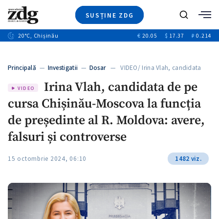
SUSȚINE ZDG
Caută
+2
20
°C
, Chișinău
€
20.05
$
17.37
₽
0.214
Ştiri
+6
+3
Investigatii
Banii tăi
+2
Principală
—
Investigatii
—
Dosar
— VIDEO/ Irina Vlah, candidata
Video
+1
de…
+1
Irina Vlah, candidata de pe
Special
VIDEO
cursa Chișinău-Moscova la funcția
Blog
+2
ZdGust
de președinte al R. Moldova: avere,
+1
falsuri și controverse
15 octombrie 2024, 06:10
1482 viz.