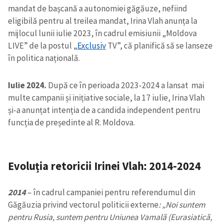
mandat de bașcană a autonomiei găgăuze, nefiind
eligibilă pentru al treilea mandat, Irina Vlah anunța la
mijlocul lunii iulie 2023, în cadrul emisiunii „Moldova
LIVE” de la postul „
Exclusiv
TV”, că planifică să se lanseze
în politica națională.
Iulie 2024.
După ce în perioada 2023-2024 a lansat mai
multe campanii și inițiative sociale, la 17 iulie, Irina Vlah
și-a anunțat intenția de a candida independent pentru
funcția de președinte al R. Moldova.
Evoluția retoricii Irinei Vlah: 2014-2024
2014
–
în cadrul campaniei pentru referendumul din
Găgăuzia privind vectorul politicii externe
: „Noi suntem
pentru Rusia, suntem pentru Uniunea Vamală (Eurasiatică,