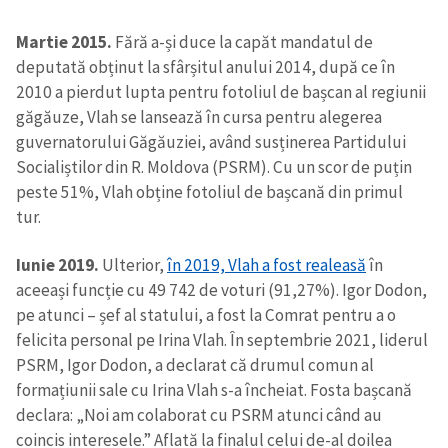
Martie 2015.
Fără a-și duce la capăt mandatul de
deputată obținut la sfârșitul anului 2014, după ce în
2010 a pierdut lupta pentru fotoliul de bașcan al regiunii
găgăuze, Vlah se lansează în cursa pentru alegerea
guvernatorului Găgăuziei, având susținerea Partidului
Socialiștilor din R. Moldova (PSRM). Cu un scor de puțin
peste 51%, Vlah obține fotoliul de bașcană din primul
tur.
Iunie 2019.
Ulterior,
în 2019, Vlah a fost realeasă
în
aceeași funcție cu 49 742 de voturi (91,27%). Igor Dodon,
pe atunci – șef al statului, a fost la Comrat pentru a o
felicita personal pe Irina Vlah. În septembrie 2021, liderul
PSRM, Igor Dodon, a declarat că drumul comun al
formațiunii sale cu Irina Vlah s-a încheiat. Fosta bașcană
declara: „Noi am colaborat cu PSRM atunci când au
coincis interesele.” Aflată la finalul celui de-al doilea