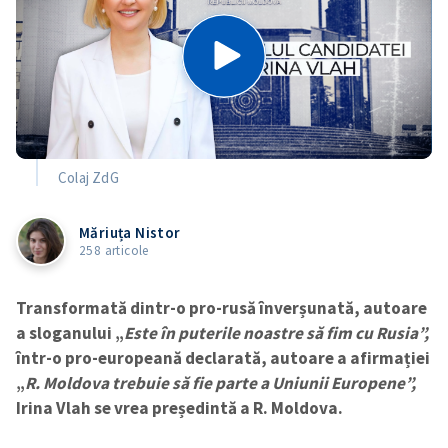
Colaj ZdG
Măriuța Nistor
258 articole
Transformată dintr-o pro-rusă înverșunată, autoare
a sloganului „
E
ste în puterile noastre să fim cu Rusia”,
într-o pro-europeană declarată, autoare a afirmației
„
R. Moldova trebuie să fie parte a Uniunii Europene”,
Irina Vlah se vrea președintă a R. Moldova.