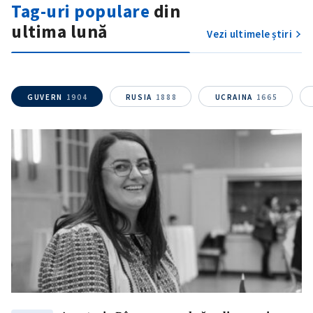
Tag-uri populare
din
ultima lună
Vezi ultimele știri
GUVERN
1904
RUSIA
1888
UCRAINA
1665