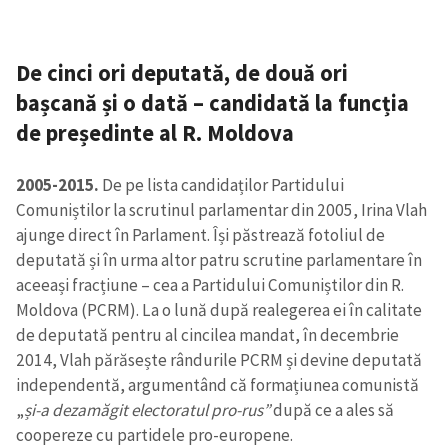
De cinci ori deputată, de două ori
bașcană și o dată – candidată la funcția
de președinte al R. Moldova
2005-2015.
De pe lista candidaților Partidului
Comuniștilor la scrutinul parlamentar din 2005, Irina Vlah
ajunge direct în Parlament. Își păstrează fotoliul de
deputată și în urma altor patru scrutine parlamentare în
aceeași fracțiune – cea a Partidului Comuniștilor din R.
Moldova (PCRM). La o lună după realegerea ei în calitate
de deputată pentru al cincilea mandat, în decembrie
2014, Vlah părăsește rândurile PCRM și devine deputată
independentă, argumentând că formațiunea comunistă
„
și-a dezamăgit electoratul pro-rus”
după ce a ales să
coopereze cu partidele pro-europene.