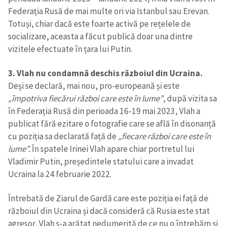
Federația Rusă de mai multe ori via Istanbul sau Erevan.
Link media
+ Link media
Totuși, chiar dacă este foarte activă pe rețelele de
socializare, aceasta a făcut publică doar una dintre
vizitele efectuate în țara lui Putin.
Mesajul știrei
+ Mesajul știrei
3. Vlah nu condamnă deschis războiul din Ucraina.
Deși se declară, mai nou, pro-europeană și este
„împotriva fiecărui război care este în lume”
, după vizita sa
CONTACT SURSĂ
în Federația Rusă din perioada 16-19 mai 2023, Vlah a
Sursă anonimă
publicat fără ezitare o fotografie care se află în disonanță
cu poziția sa declarată față de
„fiecare război care este în
Nume
+ Numele meu
lume”.
În spatele Irinei Vlah apare chiar portretul lui
Vladimir Putin, președintele statului care a invadat
Email
+ Emailul meu
Ucraina la 24 februarie 2022.
Telefon
+ Telefon personal
Întrebată de Ziarul de Gardă care este poziția ei față de
războiul din Ucraina și dacă consideră că Rusia este stat
Am citit și sunt de
agresor, Vlah s-a arătat nedumerită de ce nu o întrebăm și