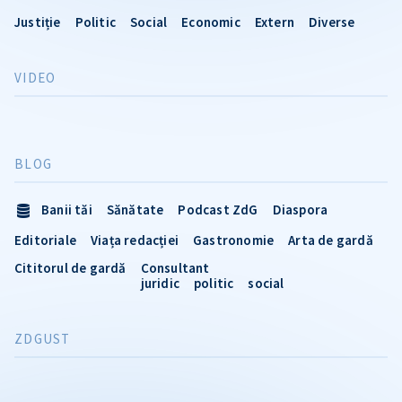
Justiție
Politic
Social
Economic
Extern
Diverse
VIDEO
BLOG
Banii tăi
Sănătate
Podcast ZdG
Diaspora
Editoriale
Viața redacției
Gastronomie
Arta de gardă
Cititorul de gardă
Consultant
juridic
politic
social
ZDGUST