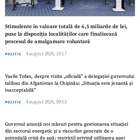
Stimulente în valoare totală de 6,5 miliarde de lei,
puse la dispoziția localităților care finalizează
procesul de amalgamare voluntară
4 august 2026, 10:17
POLITIC
Vasile Tofan, despre vizita „oficială” a delegației guvernului
taliban din Afganistan la Chișinău: „Situația este jenantă și
inacceptabilă”
4 august 2026, 09:52
POLITIC
Guvernul anunță noi măsuri pentru gestionarea situației
din sectorul energetic și a riscurilor generate de o
potențială criză de apă: restricții privind utilizarea apei