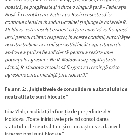
noastră, se pregătește și îl duce o singură țară – Federația
Rusă. În cazul în care Federația Rusă reușește să își
continue ofensiva în sudul Ucrainei și ajunge la hotarele R.
Moldova, este absolut evident că țara noastră va fi supusă
unui pericol militar, respectiv, în aceste condiții, autoritățile
noastre trebuie să ia măsuri astfel încât capacitatea de
apărare a țării să fie suficientă pentru a rezista unei
potențiale agresiuni. Nu R. Moldova se pregătește de
război, R. Moldova trebuie să fie gata să respingă orice
agresiune care amenință țara noastră.”
Fals nr. 2: „Inițiativele de consolidare a statutului de
neutralitate sunt blocate”
Irina Vlah, candidată la funcția de președinte al R.
Moldova: „Toate inițiativele privind consolidarea
statutului de neutralitate și recunoașterea sa la nivel
internațional sunt blocate.”