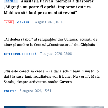
Anastasia Pârvan, membră a diasporei:
OAMENI
„Migrația nu poate fi oprită. Important este ca
Moldova să-i facă pe oameni să revină”
8 august 2026, 07:16
NOU
OAMENI
„Al doilea război” al refugiaților din Ucraina: acuzații de
abuz și umilire la Centrul „Constructorul” din Chișinău
7 august 2026, 08:06
CITITORUL DE GARDĂ
„Nu este corect să credem că dacă schimbăm miniștrii o
dată la șase luni, rezultatele vor fi bune. Nu vor fi”. Maia
Sandu, despre activitatea noului Guvern
5 august 2026, 15:51
POLITIC