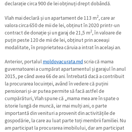
declarație circa 900 de lei obținuți drept dobândă.
2
Vlah mai declară și un apartament de 113 m
, care ar
valora circa 650 de mii de lei, obținut în 2020 printr-un
2
contract de donație și un garaj de 21,5 m
, în valoare de
puțin peste 120 de mii de lei, obținut prin aceeași
modalitate, în proprietatea căruia a intrat în același an.
Anterior, portalul
moldovacurata.md
scria că mama
guvernatoarei a cumpărat apartamentul și garajul în anul
2015, pe când avea 66 de ani. Întrebată dacă a contribuit
la procurarea locuinței, având în vedere că puțini
pensionari și-ar putea permite să facă astfel de
cumpărături, Vlah spune că „mama mea are în spate o
istorie lungă de muncă, iar mai mulți ani, o parte
importantă din venituri a provenit din activitățile de
gospodărie, la care au luat parte toți membrii familiei. Nu
am participat la procurarea imobilului, dar am participat