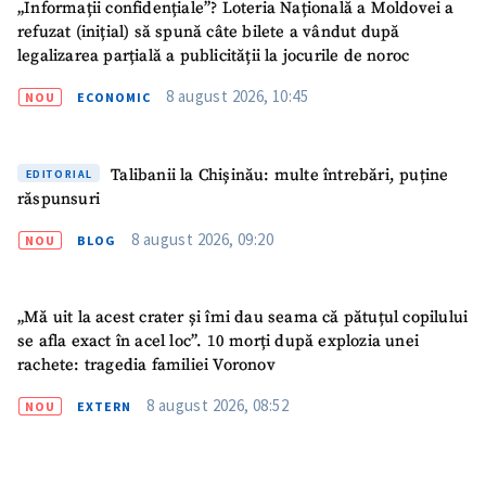
„Informații confidențiale”? Loteria Națională a Moldovei a
refuzat (inițial) să spună câte bilete a vândut după
legalizarea parțială a publicității la jocurile de noroc
8 august 2026, 10:45
NOU
ECONOMIC
Talibanii la Chișinău: multe întrebări, puține
EDITORIAL
răspunsuri
8 august 2026, 09:20
NOU
BLOG
„Mă uit la acest crater și îmi dau seama că pătuțul copilului
se afla exact în acel loc”. 10 morți după explozia unei
rachete: tragedia familiei Voronov
8 august 2026, 08:52
NOU
EXTERN