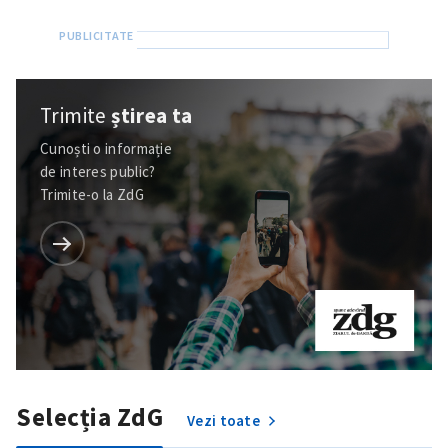
Trimite
știrea ta
Cunoști o informație
SUSȚINE
de interes public?
Trimite-o la ZdG
Selecția ZdG
Vezi toate