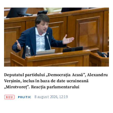
Deputatul partidului „Democrația Acasă”, Alexandru
Verșinin, inclus în baza de date ucraineană
„Mirotvoreț”. Reacția parlamentarului
8 august 2026, 12:19
NOU
POLITIC