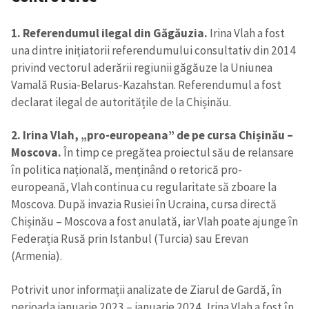
1. Referendumul ilegal din Găgăuzia.
Irina Vlah a fost
una dintre inițiatorii referendumului consultativ din 2014
privind vectorul aderării regiunii găgăuze la Uniunea
Vamală Rusia-Belarus-Kazahstan. Referendumul a fost
declarat ilegal de autoritățile de la Chișinău.
2. Irina Vlah, „pro-europeana” de pe cursa Chișinău –
Moscova.
În timp ce pregătea proiectul său de relansare
în politica națională, menținând o retorică pro-
europeană, Vlah continua cu regularitate să zboare la
Moscova. După invazia Rusiei în Ucraina, cursa directă
Chișinău – Moscova a fost anulată, iar Vlah poate ajunge în
ȘTIREA MEA
Federația Rusă prin Istanbul (Turcia) sau Erevan
Titlu știre
+ Adaugă titlu
(Armenia).
Potrivit unor informații analizate de Ziarul de Gardă, în
Fotografie
+ Încarcă imagine
perioada ianuarie 2023 – ianuarie 2024, Irina Vlah a fost în