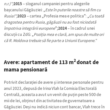
n.r.)”;
2015
– sloganul campaniei pentru alegerile
bașcanului Găgăuziei: „
Este în puterile noastre să fim cu
Rusia!”;
2023
– cartea „Profesia mea e politica”: „
Cu toată
dragostea pentru Rusia, găgăuzii nu au fost niciodată
împotriva integrării europene
”;
2024
– în cadrul unei
discuții cu ZdG: „
Poziția mea e clară, am spus de multe ori
că R. Moldova trebuie să fie parte a Uniunii Europene.”
2
Avere: apartament de 113
m
donat de
mama pensionară
Potrivit declarației de avere și interese personale pentru
anul 2023, depusă de Irina Vlah la Comisia Electorală
Centrală, aceasta a avut un venit de puțin peste 500 de
mii de lei, obținut din activitatea de guvernatoare a
Găgăuziei. Deși nu indică niciun cont bancar, Vlah trece în