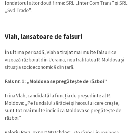
fondatorul altor două firme: SRL „Inter Com Trans” și SRL
„Svd Trade”..
Vlah, lansatoare de falsuri
În ultima perioadă, Vlah a tirajat mai multe falsuri ce
Trimite o informație
Despre ZdG
vizează războiul din Ucraina, neutralitatea R. Moldova și
in English
на русском
situația socioeconomică din țară.
Fals nr. 1: „Moldova se pregătește de război”
I rina Vlah, candidată la funcția de președinte al R.
Moldova: „Pe fundalul sărăciei și haosului care crește,
sunt tot mai multe indicii că Moldova se pregătește de
război.”
Valeriu Pașa, expert Watchdog:
„De război, în regiunea