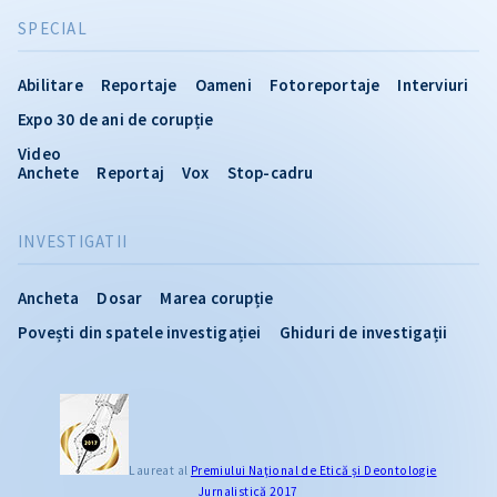
SPECIAL
Abilitare
Reportaje
Oameni
Fotoreportaje
Interviuri
Expo 30 de ani de corupție
Video
Anchete
Reportaj
Vox
Stop-cadru
INVESTIGATII
Ancheta
Dosar
Marea corupție
Povești din spatele investigației
Ghiduri de investigații
Laureat al
Premiului Naţional de Etică și Deontologie
Jurnalistică 2017