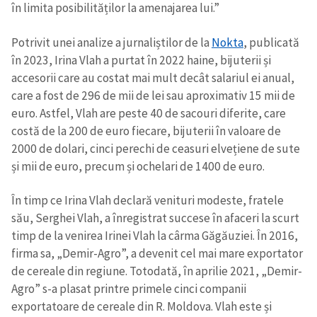
în limita posibilităților la amenajarea lui.”
Potrivit unei analize a jurnaliștilor de la
Nokta
, publicată
în 2023, Irina Vlah a purtat în 2022 haine, bijuterii și
accesorii care au costat mai mult decât salariul ei anual,
care a fost de 296 de mii de lei sau aproximativ 15 mii de
euro. Astfel, Vlah are peste 40 de sacouri diferite, care
costă de la 200 de euro fiecare, bijuterii în valoare de
2000 de dolari, cinci perechi de ceasuri elvețiene de sute
și mii de euro, precum și ochelari de 1400 de euro.
În timp ce Irina Vlah declară venituri modeste, fratele
său, Serghei Vlah, a înregistrat succese în afaceri la scurt
timp de la venirea Irinei Vlah la cârma Găgăuziei. În 2016,
firma sa, „Demir-Agro”, a devenit cel mai mare exportator
de cereale din regiune. Totodată, în aprilie 2021, „Demir-
Agro” s-a plasat printre primele cinci companii
exportatoare de cereale din R. Moldova. Vlah este și