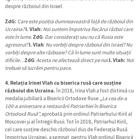
acord cu
politica de
despre războiul din Israel.
confidențialitate
.
ZdG:
Care este poziția dumneavoastră față de războiul din
TRIMITE ȘTIREA
Ucraina?
I. Vlah:
Noi suntem împotriva fiecărui război care
este în lume.
ZdG
:
Dar considerați sau nu că Rusia este
agresorul?
I. Vlah
:
Nu vorbiți despre războiul din Israel? Nu
vorbiți despre alte războaie? Că în lume sunt multe situații
dificile…
ZdG
:
Acesta ne afectează direct pe noi.
I. Vlah:
Noi
trebuie să lucrăm pentru pace.
4. Relația Irinei Vlah cu biserica rusă care susține
războiul din Ucraina.
În 2018, Irina Vlah a fost distinsă cu
medalia jubiliară a Bisericii Ortodoxe Ruse „
La cea de-a
100-a aniversare a restaurării Patriarhiei în Biserica
Ortodoxă Rusă”,
aprobată prin ordinul Patriarhului Kiril al
Moscovei şi al Întregii Rusii. Tot în 2018, Patriarhul Kiril,
cel care susține deschis războiul dus de Federația Rusă
împotriva Ucrainei, a semnat pentru Vlah ordinul Bisericii