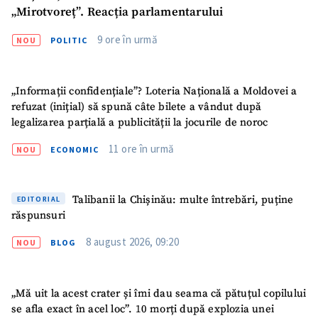
„Mirotvoreț”. Reacția parlamentarului
9 ore în urmă
NOU
POLITIC
„Informații confidențiale”? Loteria Națională a Moldovei a
refuzat (inițial) să spună câte bilete a vândut după
legalizarea parțială a publicității la jocurile de noroc
11 ore în urmă
NOU
ECONOMIC
Talibanii la Chișinău: multe întrebări, puține
EDITORIAL
răspunsuri
8 august 2026, 09:20
NOU
BLOG
„Mă uit la acest crater și îmi dau seama că pătuțul copilului
se afla exact în acel loc”. 10 morți după explozia unei