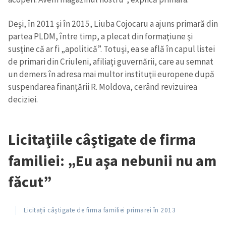
Deşi, în 2011 şi în 2015, Liuba Cojocaru a ajuns primară din
SUSȚINE
partea PLDM, între timp, a plecat din formaţiune şi
susţine că ar fi „apolitică”. Totuşi, ea se află în capul listei
de primari din Criuleni, afiliaţi guvernării, care au semnat
un demers în adresa mai multor instituţii europene după
suspendarea finanţării R. Moldova, cerând revizuirea
deciziei.
Licitaţiile câştigate de firma
familiei: „Eu aşa nebunii nu am
făcut”
Licitații câștigate de firma familiei primarei în 2013