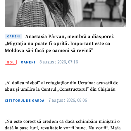
Anastasia Pârvan, membră a diasporei:
OAMENI
„Migrația nu poate fi oprită. Important este ca
Moldova să-i facă pe oameni să revină”
8 august 2026, 07:16
NOU
OAMENI
„Al doilea război” al refugiaților din Ucraina: acuzații de
abuz și umilire la Centrul „Constructorul” din Chișinău
7 august 2026, 08:06
CITITORUL DE GARDĂ
„Nu este corect să credem că dacă schimbăm miniștrii o
dată la șase luni, rezultatele vor fi bune. Nu vor fi”. Maia