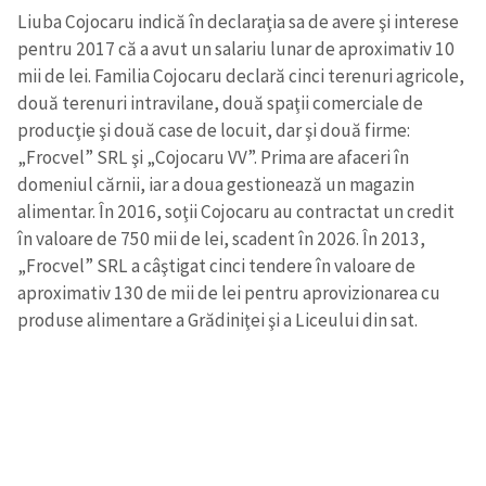
Liuba Cojocaru indică în declaraţia sa de avere şi interese
pentru 2017 că a avut un salariu lunar de aproximativ 10
mii de lei. Familia Cojocaru declară cinci terenuri agricole,
două terenuri intravilane, două spaţii comerciale de
producţie şi două case de locuit, dar şi două firme:
„Frocvel” SRL şi „Cojocaru VV”. Prima are afaceri în
domeniul cărnii, iar a doua gestionează un magazin
alimentar. În 2016, soţii Cojocaru au contractat un credit
în valoare de 750 mii de lei, scadent în 2026. În 2013,
„Frocvel” SRL a câştigat cinci tendere în valoare de
aproximativ 130 de mii de lei pentru aprovizionarea cu
produse alimentare a Grădiniţei şi a Liceului din sat.