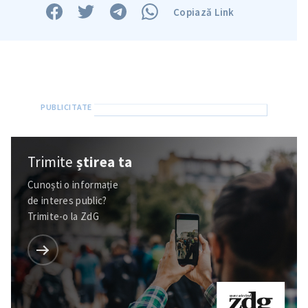
Copiază Link
Trimite
știrea ta
Cunoști o informație
de interes public?
Trimite-o la ZdG