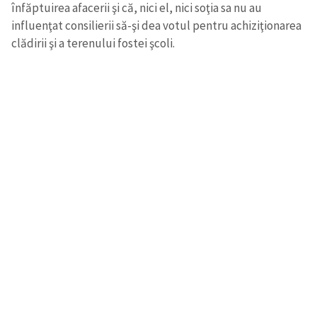
înfăptuirea afacerii şi că, nici el, nici soţia sa nu au
influenţat consilierii să-şi dea votul pentru achiziţionarea
clădirii şi a terenului fostei şcoli.