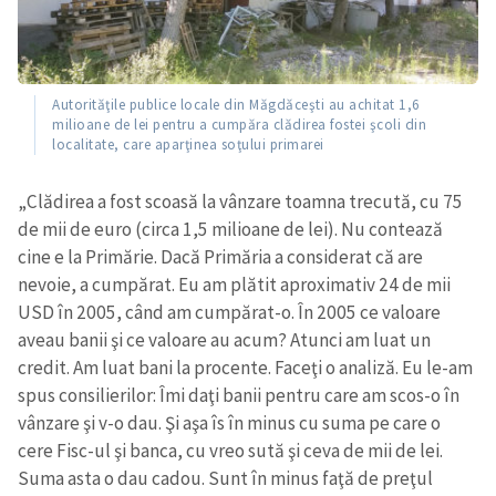
Autorităţile publice locale din Măgdăceşti au achitat 1,6
milioane de lei pentru a cumpăra clădirea fostei şcoli din
localitate, care aparţinea soţului primarei
„Clădirea a fost scoasă la vânzare toamna trecută, cu 75
de mii de euro (circa 1,5 milioane de lei). Nu contează
cine e la Primărie. Dacă Primăria a considerat că are
nevoie, a cumpărat. Eu am plătit aproximativ 24 de mii
USD în 2005, când am cumpărat-o. În 2005 ce valoare
aveau banii şi ce valoare au acum? Atunci am luat un
credit. Am luat bani la procente. Faceţi o analiză. Eu le-am
spus consilierilor: Îmi daţi banii pentru care am scos-o în
vânzare şi v-o dau. Şi aşa îs în minus cu suma pe care o
cere Fisc-ul şi banca, cu vreo sută şi ceva de mii de lei.
Suma asta o dau cadou. Sunt în minus faţă de preţul