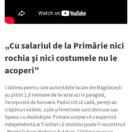
„Cu salariul de la Primărie nici
ȘTIREA MEA
rochia şi nici costumele nu le
Titlu știre
+ Adaugă titlu
acoperi”
Fotografie
+ Încarcă imagine
Clădirea pentru care autorităţile locale din Măgdăceşti
au plătit 1,6 milioane de lei este azi în paragină,
Link media
+ Link media
înconjurată de buruieni. Podul stă să cadă, pereţii au
crăpături vizibile, uşile şi ferestrele sunt distruse sau
lipsesc cu desăvârşire. Primara susţine că o expertiză
independentă ar fi arătat că imobilul poate fi reconstruit.
Mesajul știrei
+ Mesajul știrei
„Pereţii îs buni. Podul va fi dat jos. Clădirea nu se va