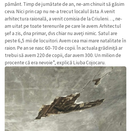
pământ. Timp de jumătate de an, ne-am chinuit să găsim
ceva. Nici prin cap nu ne-a trecut localul ăsta. A venit
arhitectura raională, a venit comisia de la Criuleni…, ne-
am uitat pe toate terenurile pe care le avem. Arhitectul
şef a zis, dna primar, dvs chiar nu aveţi nimic. Satul are
peste 6,5 mii de locuitori. Avem cea mai mare natalitate în
raion. Pe an se nasc 60-70 de copii. În actuala grădiniţă ar
trebui să avem 220 de copii, dar avem 300. Un milion de
procente că era nevoie”, explică Liuba Cojocaru.
Trimite o informație
Despre ZdG
in English
на русском