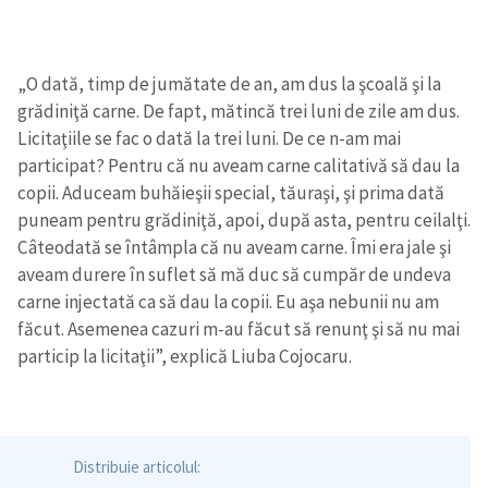
„O dată, timp de jumătate de an, am dus la şcoală şi la
grădiniţă carne. De fapt, mătincă trei luni de zile am dus.
Licitaţiile se fac o dată la trei luni. De ce n-am mai
participat? Pentru că nu aveam carne calitativă să dau la
copii. Aduceam buhăieşii special, tăuraşi, şi prima dată
puneam pentru grădiniţă, apoi, după asta, pentru ceilalţi.
Câteodată se întâmpla că nu aveam carne. Îmi era jale şi
aveam durere în suflet să mă duc să cumpăr de undeva
carne injectată ca să dau la copii. Eu aşa nebunii nu am
făcut. Asemenea cazuri m-au făcut să renunţ şi să nu mai
particip la licitaţii”, explică Liuba Cojocaru.
Distribuie articolul: