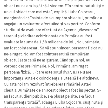
obiect nu ne era la gât să-l vindem. E în centrul satului şi e
unicul obiect care mai este”, explică Liuba Cojocaru,
menţionând că înainte de a cumpăra obiectul, primăria a
angajat un evaluator, efectuând şi o expertiză. Conform
studiului de evaluare efectuat de Agenţia „Vlasercom”,
terenul şi clădirea achiziţionate de Primărie au fost
evaluate la suma de 1,58 milioane de lei. „Noi, primăria,
am fost cointeresaţi. Să vă spun sincer, persoana fizică nu
ne-a rugat. Noi am fost cointeresaţi să cumpărăm
obiectul ăsta ca să ne asigurăm. Când spun noi, eu
vorbesc despre Primărie. Noi, Primăria, am rugat
persoana fizică…. (care este soţul dvs?, n.r.) Nu are
importanţă. Asta e o coincidenţă. Putea să fie altcineva.
Cu asta noi am rezolvat întrebarea Primăriei. Asta-i
chestia. Jumătate de an acest obiect a fost inspectat. S-
au făcut audieri publice, s-a plasat pe site, s-a făcut
transparenţă totală”, adaugă Liuba Cojocaru, susţinută şi