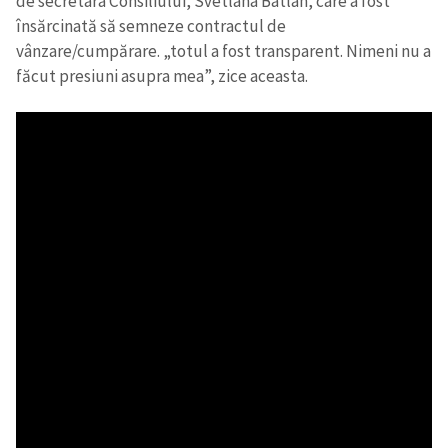
de secretara Consiliului, Svetlana Bâtlan, care a fost
însărcinată să semneze contractul de
vânzare/cumpărare. „totul a fost transparent. Nimeni nu a
făcut presiuni asupra mea”, zice aceasta.