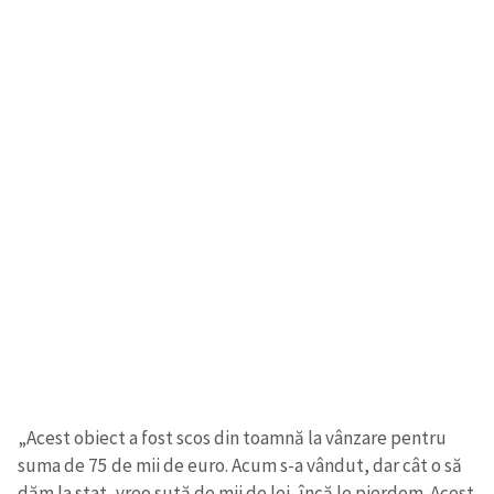
„Acest obiect a fost scos din toamnă la vânzare pentru
suma de 75 de mii de euro. Acum s-a vândut, dar cât o să
dăm la stat, vreo sută de mii de lei, încă le pierdem. Acest