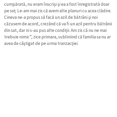
cumpărată, nu eram înscrişi şi ea a fost înregistrată doar
pe soţ. Le-am mai zis că avem alte planuri cu acea clădire.
Cineva ne-a propus să facă un azil de bătrâni şi noi
căzusem de acord, crezând că va fi un azil pentru bătrânii
din sat, dar ni s-au pus alte condiţii. Am zis că nu ne mai
trebuie nimic”, zice primara, subliniind că familia sa nu ar
avea de câştigat de pe urma tranzacţiei.