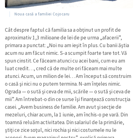
Noua casă a familiei Cojocaru
Cât despre faptul că familia sa a obţinut un profit de
aproximativ 1,3 milioane de lei de pe urma „afacerii”,
primara a punctat: „Noi nu am ieşit în plus. Cu banii ăştia
acum nu am făcut nimic. S-a scumpit foarte tare tot. Vă
spun cinstit. Ce făceam atunci cu acei bani, cum eu am
luat credit…, cred că de multe ori făceam mai multe
atunci. Acum, un milion de lei… Am început să construim
o casă şi nici nu o putem termina. N-am înţeles nimic.
Ograda — o sută şi ceva de mii, scările — o sută şi ceva de
mii”. Am întrebat-o din ce surse îşi finanţează construcţia
casei. „Avem business de familie. Am avut şi secţie de
mezeluri, chiar acum, la 1 iunie, am închis-o pe vară. Din
toamnă reluăm activitatea. Din salariul de la primărie,
ştiţi ce zice soţul, nici rochia şi nici costumele nu le
acoperi. Avem magazinul nostru”, explică primara.