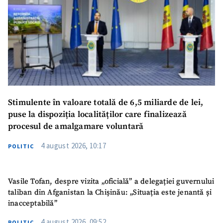
Stimulente în valoare totală de 6,5 miliarde de lei,
puse la dispoziția localităților care finalizează
procesul de amalgamare voluntară
4 august 2026, 10:17
POLITIC
Vasile Tofan, despre vizita „oficială” a delegației guvernului
taliban din Afganistan la Chișinău: „Situația este jenantă și
inacceptabilă”
4 august 2026, 09:52
POLITIC