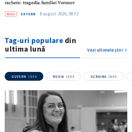
rachete: tragedia familiei Voronov
8 august 2026, 08:52
NOU
EXTERN
Tag-uri populare
din
ultima lună
Vezi ultimele știri
GUVERN
1904
RUSIA
1888
UCRAINA
1665