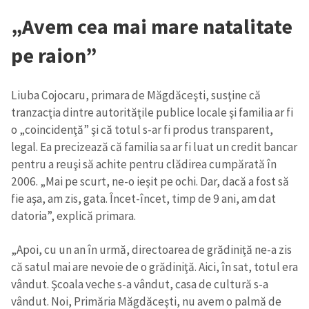
„Avem cea mai mare natalitate
pe raion”
Liuba Cojocaru, primara de Măgdăceşti, susţine că
tranzacţia dintre autorităţile publice locale şi familia ar fi
o „coincidenţă” şi că totul s-ar fi produs transparent,
legal. Ea precizează că familia sa ar fi luat un credit bancar
pentru a reuşi să achite pentru clădirea cumpărată în
2006. „Mai pe scurt, ne-o ieşit pe ochi. Dar, dacă a fost să
fie aşa, am zis, gata. Încet-încet, timp de 9 ani, am dat
datoria”, explică primara.
„Apoi, cu un an în urmă, directoarea de grădiniţă ne-a zis
că satul mai are nevoie de o grădiniţă. Aici, în sat, totul era
vândut. Şcoala veche s-a vândut, casa de cultură s-a
vândut. Noi, Primăria Măgdăceşti, nu avem o palmă de