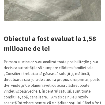
Obiectul a fost evaluat la 1,58
milioane de lei
Primara susţine că s-au analizat toate posibilităţile şi s-a
decis ca autorităţile să cumpere clădirea familiei sale.
„Consilierii trebuiau să găsească soluţii şi, mătincă,
directoarea sau şefa de studii a propus: dna primar, poate
dvs. vindeţi? Ce planuri aveţi cu acea clădire, poate
vindeţi şcoala veche. E în centrul satului, sunt toate
condiţiile, apă, canalizare… Am zis că nu eu rezolv
această întrebare pentru că e clădirea soţului. Când a fost