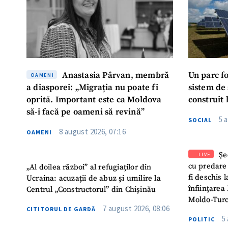
Anastasia Pârvan, membră
Un parc f
OAMENI
a diasporei: „Migrația nu poate fi
sistem de
oprită. Important este ca Moldova
construit 
să-i facă pe oameni să revină”
5 
SOCIAL
8 august 2026, 07:16
OAMENI
Șe
LIVE
cu predare
„Al doilea război” al refugiaților din
fi deschis 
Ucraina: acuzații de abuz și umilire la
înființarea 
Centrul „Constructorul” din Chișinău
Moldo-Turc
7 august 2026, 08:06
CITITORUL DE GARDĂ
5
POLITIC