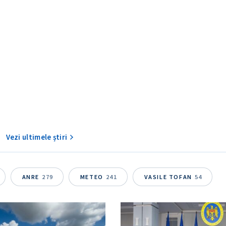
TRIMITE ȘT
Vezi ultimele știri
ANRE
279
METEO
241
VASILE TOFAN
54