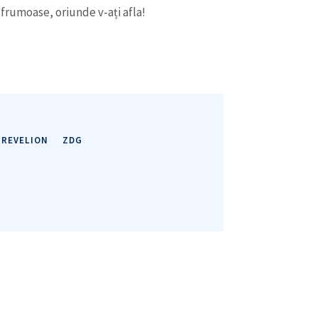
i frumoase, oriunde v-ați afla!
CONTACT SURSĂ
REVELION
ZDG
Sursă anonimă
+ Adaugă titlu
Nume
+ Numele 
+ Încarcă imagine
Email
+ Emailul 
+ Link media
Telefon
+ Telefon pe
Am citit și sunt de ac
+ Mesajul știrei
confidențialitate
.