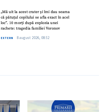
IREA
„Mă uit la acest crater și îmi dau seama
că pătuțul copilului se afla exact în acel
loc”. 10 morți după explozia unei
rachete: tragedia familiei Voronov
8 august 2026, 08:52
EXTERN