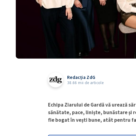
Redacția ZdG
38.66 mii de articole
Echipa Ziarului de Gardă vă urează sărb
sănătate, pace, liniște, bunăstare și 
fie bogat în vești bune, atât pentru fa