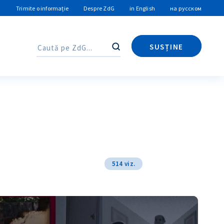
Trimite o informație
Despre ZdG
in English
на русском
SUSȚINE
Caută
Caută
514 viz.