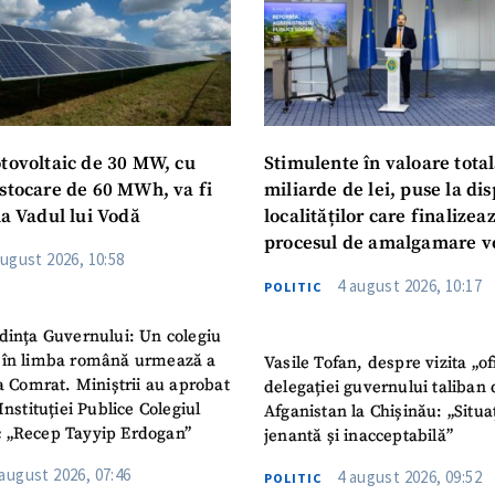
otovoltaic de 30 MW, cu
Stimulente în valoare total
 stocare de 60 MWh, va fi
miliarde de lei, puse la dis
la Vadul lui Vodă
localităților care finalizea
procesul de amalgamare v
august 2026, 10:58
4 august 2026, 10:17
POLITIC
dința Guvernului: Un colegiu
 în limba română urmează a
Vasile Tofan, despre vizita „of
la Comrat. Miniștrii au aprobat
delegației guvernului taliban 
Instituției Publice Colegiul
Afganistan la Chișinău: „Situa
 „Recep Tayyip Erdogan”
jenantă și inacceptabilă”
 august 2026, 07:46
4 august 2026, 09:52
POLITIC