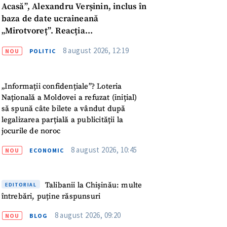
Acasă”, Alexandru Verșinin, inclus în
baza de date ucraineană
„Mirotvoreț”. Reacția
parlamentarului
8 august 2026, 12:19
NOU
POLITIC
„Informații confidențiale”? Loteria
Națională a Moldovei a refuzat (inițial)
să spună câte bilete a vândut după
legalizarea parțială a publicității la
meu
jocurile de noroc
8 august 2026, 10:45
NOU
ECONOMIC
meu
rsonal
Talibanii la Chișinău: multe
EDITORIAL
întrebări, puține răspunsuri
ord cu
politica de
8 august 2026, 09:20
NOU
BLOG