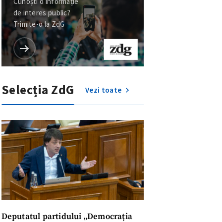
Cunoști o informație
de interes public?
Trimite-o la ZdG
Selecția ZdG
Vezi toate
Deputatul partidului „Democrația