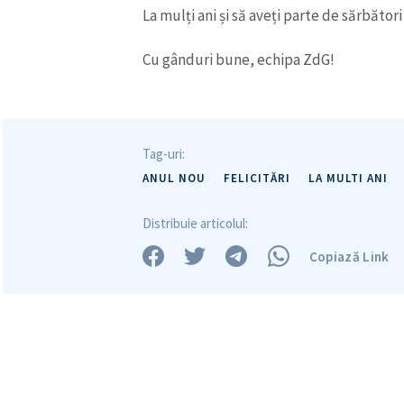
La mulți ani și să aveți parte de sărbător
Cu gânduri bune, echipa ZdG!
ȘTIREA MEA
Tag-uri:
ANUL NOU
FELICITĂRI
LA MULTI ANI
Titlu știre
Distribuie articolul:
Fotografie
Copiază Link
Link media
Mesajul știrei