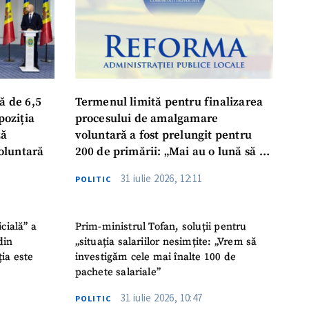
ă de 6,5
Termenul limită pentru finalizarea
poziția
procesului de amalgamare
ză
voluntară a fost prelungit pentru
oluntară
200 de primării: „Mai au o lună să se
așeze la masă, să ia o decizie finală”
31 iulie 2026, 12:11
POLITIC
icială” a
Prim-ministrul Tofan, soluții pentru
din
„situația salariilor nesimțite: „Vrem să
ția este
investigăm cele mai înalte 100 de
pachete salariale”
31 iulie 2026, 10:47
POLITIC