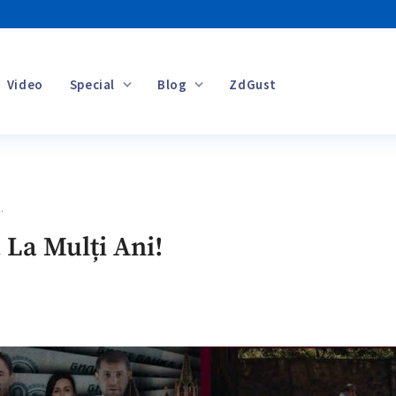
Video
Special
Blog
ZdGust
Banii tăi
…
 La Mulți Ani!