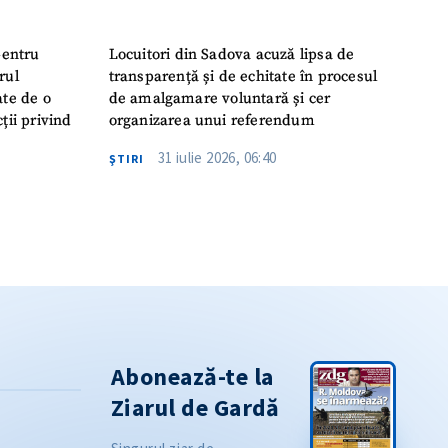
pentru
Locuitori din Sadova acuză lipsa de
rul
transparență și de echitate în procesul
ate de o
de amalgamare voluntară și cer
ții privind
organizarea unui referendum
31 iulie 2026, 06:40
ŞTIRI
Abonează-te la
Ziarul de Gardă