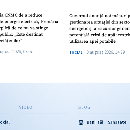
ia CNMC de a reduce
Guvernul anunță noi măsuri 
e energie electrică, Primăria
gestionarea situației din secto
plică de ce nu va stinge
energetic și a riscurilor gener
public: „Este destinat
potențială criză de apă: restric
cetățenilor”
utilizarea apei potabile
august 2026, 07:07
3 august 2026, 14:39
SOCIAL
VIDEO
BLOG
ocial
Banii tăi
Sănătate