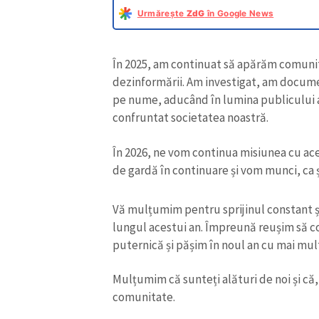
Urmărește
ZdG
în Google News
În 2025, am continuat să apărăm comunit
dezinformării. Am investigat, am documen
pe nume, aducând în lumina publicului atâ
confruntat societatea noastră.
În 2026, ne vom continua misiunea cu ace
de gardă în continuare și vom munci, ca ș
Vă mulțumim pentru sprijinul constant și 
lungul acestui an. Împreună reușim să c
puternică și pășim în noul an cu mai mul
Mulțumim că sunteți alături de noi și c
comunitate.