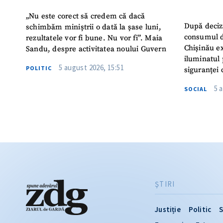
„Nu este corect să credem că dacă
După deciz
schimbăm miniștrii o dată la șase luni,
consumul d
rezultatele vor fi bune. Nu vor fi”. Maia
Chișinău ex
Sandu, despre activitatea noului Guvern
iluminatul 
5 august 2026, 15:51
POLITIC
siguranței 
5 
SOCIAL
ŞTIRI
Justiție
Politic
S