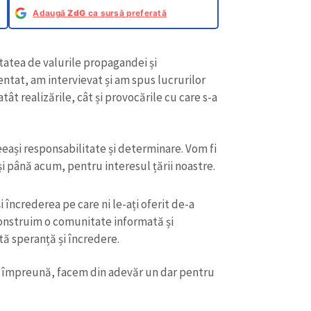
Adaugă
ZdG
ca sursă preferată
atea de valurile propagandei și
tat, am intervievat și am spus lucrurilor
t realizările, cât și provocările cu care s-a
eași responsabilitate și determinare. Vom fi
i până acum, pentru interesul țării noastre.
încrederea pe care ni le-ați oferit de-a
onstruim o comunitate informată și
tă speranță și încredere.
ă, împreună, facem din adevăr un dar pentru