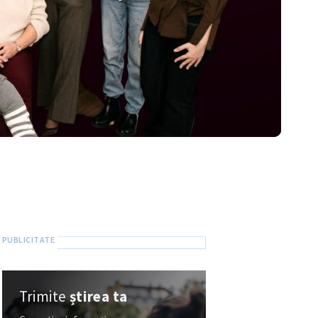
Trimite
știrea ta