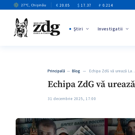
€
20.05
$
17.37
₽
0.214
27
°C
, Chișinău
Ştiri
Investigatii
+1
+8
+3
Principală
—
Blog
— Echipa ZdG vă urează La
+2
Echipa ZdG vă urează
31 decembrie 2025, 17:00