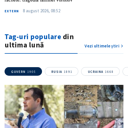
rachete: tragedia familiei Voronov
Telefon
+ Telefon personal
8 august 2026, 08:52
EXTERN
Am citit și sunt de
acord cu
politica de
confidențialitate
.
Tag-uri populare
din
TRIMITE ȘTIREA
ultima lună
Vezi ultimele știri
GUVERN
1905
RUSIA
1891
UCRAINA
1668