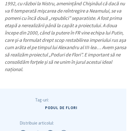
1992, cu război la Nistru, amenințând Chişinăul că dacă nu
va fi temperată mişcarea de reîntregire a Neamului, se va
pomeni cu încă două „republici” separatiste. A fost prima
etapă a nerealizării până la capăt a proiectului. A doua
începe din 2000, când la putere în FR vine echipa lui Putin,
care şi-a formulat drept scop restabilirea imperiului rus aşa
cum arăta el pe timpul lui Alexandru al III-lea… Avem şansa
să realizăm proiectul „Poduri de Flori”. E important să ne
consolidăm forţele și să ne unim în jurul acestui ideal
național.
Tag-uri:
PODUL DE FLORI
Distribuie articolul: