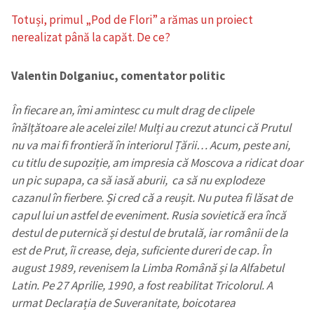
Totuși, primul „Pod de Flori” a rămas un proiect
nerealizat până la capăt. De ce?
Valentin Dolganiuc, comentator politic
În fiecare an, îmi amintesc cu mult drag de clipele
înălțătoare ale acelei zile! Mulți au crezut atunci că Prutul
nu va mai fi frontieră în interiorul Țării… Acum, peste ani,
cu titlu de supoziție, am impresia că Moscova a ridicat doar
un pic supapa, ca să iasă aburii, ca să nu explodeze
cazanul în fierbere. Și cred că a reușit. Nu putea fi lăsat de
capul lui un astfel de eveniment. Rusia sovietică era încă
destul de puternică și destul de brutală, iar românii de la
est de Prut, îi crease, deja, suficiente dureri de cap. În
august 1989, revenisem la Limba Română și la Alfabetul
Latin. Pe 27 Aprilie, 1990, a fost reabilitat Tricolorul. A
urmat Declarația de Suveranitate, boicotarea