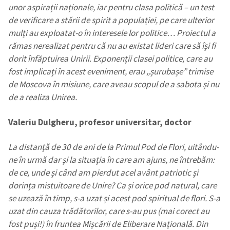
unor aspirații naționale, iar pentru clasa politică – un test
de verificare a stării de spirit a populației, pe care ulterior
mulți au exploatat-o în interesele lor politice… Proiectul a
rămas nerealizat pentru că nu au existat lideri care să își fi
dorit înfăptuirea Unirii. Exponenții clasei politice, care au
fost implicați în acest eveniment, erau „șurubașe” trimise
de Moscova în misiune, care aveau scopul de a sabota și nu
de a realiza Unirea.
Valeriu Dulgheru, profesor universitar, doctor
La distanță de 30 de ani de la Primul Pod de Flori, uitându-
ne în urmă dar și la situația în care am ajuns, ne întrebăm:
de ce, unde și când am pierdut acel avânt patriotic și
dorința mistuitoare de Unire? Ca și orice pod natural, care
se uzează în timp, s-a uzat și acest pod spiritual de flori. S-a
uzat din cauza trădătorilor, care s-au pus (mai corect au
fost puși!) în fruntea Mișcării de Eliberare Națională. Din