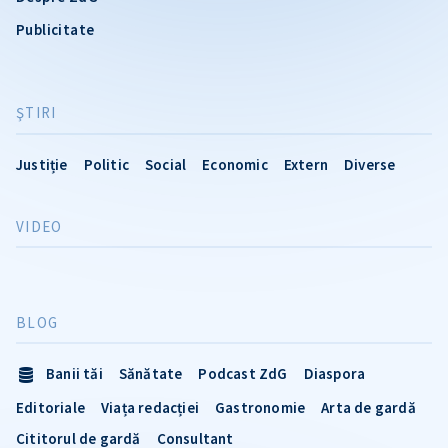
Publicitate
ŞTIRI
Justiție
Politic
Social
Economic
Extern
Diverse
VIDEO
BLOG
Banii tăi
Sănătate
Podcast ZdG
Diaspora
Editoriale
Viața redacției
Gastronomie
Arta de gardă
Cititorul de gardă
Consultant