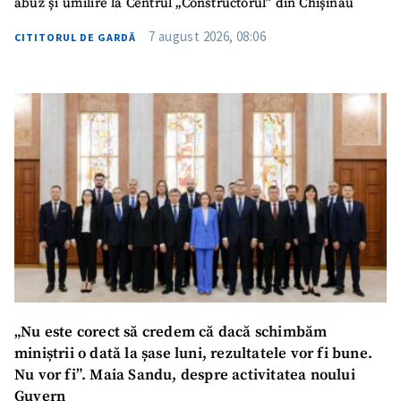
abuz și umilire la Centrul „Constructorul” din Chișinău
7 august 2026, 08:06
CITITORUL DE GARDĂ
„Nu este corect să credem că dacă schimbăm
miniștrii o dată la șase luni, rezultatele vor fi bune.
Nu vor fi”. Maia Sandu, despre activitatea noului
Guvern