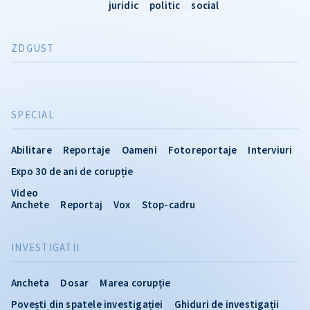
juridic
politic
social
ZDGUST
SPECIAL
Abilitare
Reportaje
Oameni
Fotoreportaje
Interviuri
Expo 30 de ani de corupție
Video
Anchete
Reportaj
Vox
Stop-cadru
INVESTIGATII
Ancheta
Dosar
Marea corupție
Povești din spatele investigației
Ghiduri de investigații