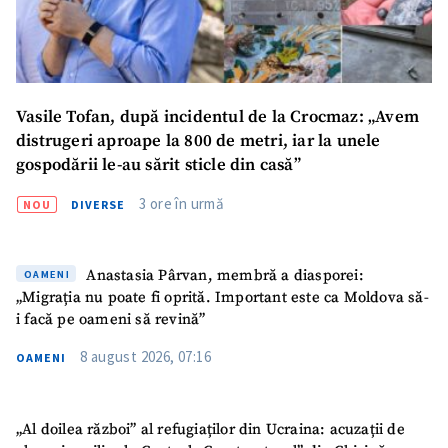
Vasile Tofan, după incidentul de la Crocmaz: „Avem
distrugeri aproape la 800 de metri, iar la unele
gospodării le-au sărit sticle din casă”
3 ore în urmă
NOU
DIVERSE
SUSȚINE
Anastasia Pârvan, membră a diasporei:
OAMENI
„Migrația nu poate fi oprită. Important este ca Moldova să-
i facă pe oameni să revină”
8 august 2026, 07:16
OAMENI
„Al doilea război” al refugiaților din Ucraina: acuzații de