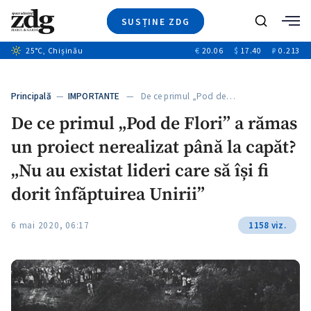
SUSȚINE ZDG
+4
Caută
+1
25
°C
, Chișinău
€
20.06
$
17.40
₽
0.213
Ştiri
+6
+2
Investigatii
Banii tăi
+4
Principală
—
IMPORTANTE
— De ce primul „Pod de…
Video
+2
De ce primul „Pod de Flori” a rămas
Special
un proiect nerealizat până la capăt?
Blog
ZdGust
„Nu au existat lideri care să își fi
dorit înfăptuirea Unirii”
6 mai 2020, 06:17
1158 viz.