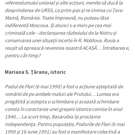
referendumului unional și alte acțiuni, menite să ducă la
desprinderea de URSS, ca prim-pas și re-Unirea cu Țara-
Mamă, România. Toate împreună, nu puteau lăsa
indiferentă Moscova. Și atunci s-a mers pe cea mai
criminală cale – declanșarea războiului de la Nistru și
conservarea unei situații incerte în R. Moldova. Rusia a
reușit să oprească revenirea noastră ACASĂ… Întrebarea e,
pentru cât timp?
Mariana S. Țăranu, istoric
Podul de Flori (6 mai 1990) a fost o acțiune așteptată de
românii de pe ambele maluri ale Prutului… Lumea era
pregătită și aștepta o schimbare și această schimbare
consta în corectarea unei greșeni istorice comise în anul
1940… La scurt timp, Basarabia își proclama
Independența. Pentru populație, Podurile de Flori (6 mai
1990 și 16 iunie 1991) au fost o manifestare colectivă a