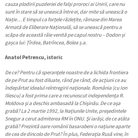
cauza plodirii puzderiei de falși proroci ai Unirii, care nu
sunt în stare să se unească între ei, dar mite să unească o
Nație… E timpul ca forțele răzlețite, rămase din Marea
Armată de Eliberare Națională, să se unească pentru a
scăpa de această râie venită pe capul nostru – Dodon și
gașca lui: Țîrdea, Batrîncea, Bolea ș.a.
Anatol Petrencu, istoric
De ce? Pentru că speranţele noastre de a lichida frontiera
Trimite o informație
Despre ZdG
de pe Prut au fost diluate, rând pe rând, de acţiuni ce au
in English
на русском
îndepărtat idealul reîntregirii naţionale. România (cu Ion
Iliescu) a fost prima care a recunoscut independenţa R.
Moldova şi a deschis ambasadă la Chişinău. De ce aşa
grabă? La 2 martie 1992, la Națiunile Unite, preşedintele
Snegur a cerut admiterea RM în ONU. Şi iarăși, de ce atâta
grabă? Prezintă oare românii basarabeni o naţiune aparte
de cea de dincolo de Prut? În plus, Federaţia Rusă vine, în