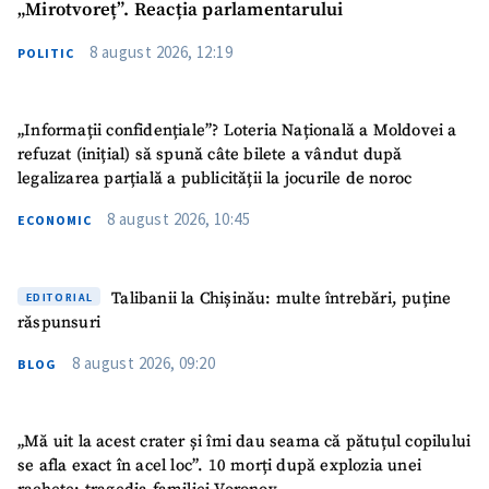
„Mirotvoreț”. Reacția parlamentarului
Fotografie
+ Încarcă imagine
8 august 2026, 12:19
POLITIC
Link media
+ Link media
„Informații confidențiale”? Loteria Națională a Moldovei a
refuzat (inițial) să spună câte bilete a vândut după
legalizarea parțială a publicității la jocurile de noroc
Mesajul știrei
+ Mesajul știrei
8 august 2026, 10:45
ECONOMIC
CONTACT SURSĂ
Talibanii la Chișinău: multe întrebări, puține
EDITORIAL
răspunsuri
Sursă anonimă
8 august 2026, 09:20
BLOG
Nume
+ Numele meu
Email
+ Emailul meu
„Mă uit la acest crater și îmi dau seama că pătuțul copilului
se afla exact în acel loc”. 10 morți după explozia unei