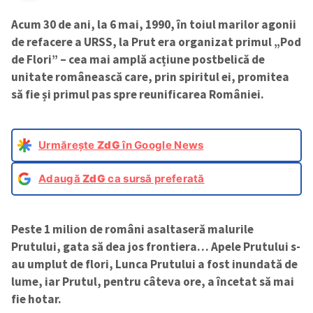
Acum 30 de ani, la 6 mai, 1990, în toiul marilor agonii
de refacere a URSS, la Prut era organizat primul „Pod
de Flori” – cea mai amplă acțiune postbelică de
unitate românească care, prin spiritul ei, promitea
să fie și primul pas spre reunificarea României.
Urmărește
ZdG
în Google News
Adaugă
ZdG
ca sursă preferată
Peste 1 milion de români asaltaseră malurile
Prutului, gata să dea jos frontiera… Apele Prutului s-
au umplut de flori, Lunca Prutului a fost inundată de
lume, iar Prutul, pentru câteva ore, a încetat să mai
fie hotar.