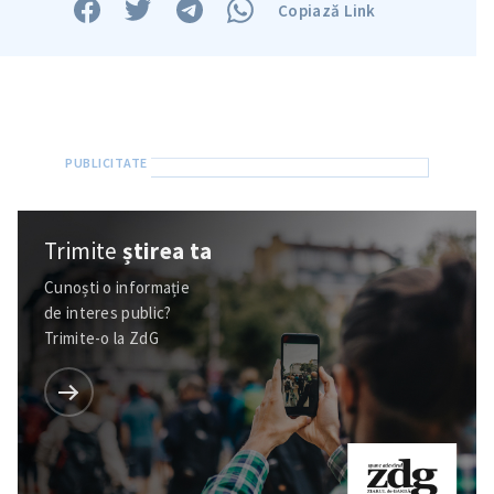
Copiază Link
Trimite
știrea ta
Cunoști o informație
de interes public?
Trimite-o la ZdG