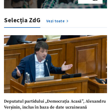
Selecția ZdG
Vezi toate
ȘTIREA MEA
Deputatul partidului „Democrația Acasă”, Alexandru
Verșinin, inclus în baza de date ucraineană
Titlu știre
+ Adaugă titlu