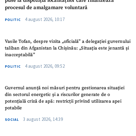
puse la dispoziția localităților care finalizează
procesul de amalgamare voluntară
4 august 2026, 10:17
POLITIC
Vasile Tofan, despre vizita „oficială” a delegației guvernului
taliban din Afganistan la Chișinău: „Situația este jenantă și
inacceptabilă”
4 august 2026, 09:52
POLITIC
Guvernul anunță noi măsuri pentru gestionarea situației
din sectorul energetic și a riscurilor generate de o
potențială criză de apă: restricții privind utilizarea apei
potabile
3 august 2026, 14:39
SOCIAL