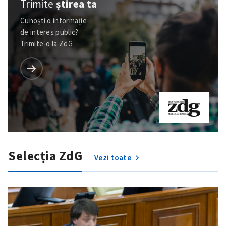
Trimite
știrea ta
Cunoști o informație
de interes public?
Trimite-o la ZdG
Selecția ZdG
Vezi toate