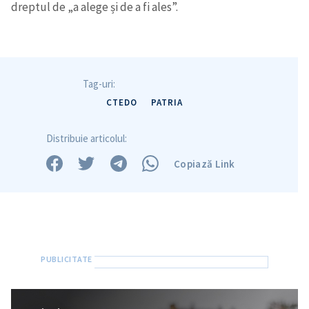
dreptul de „a alege și de a fi ales”.
Trimite o informație
Despre ZdG
in English
на русском
Tag-uri:
CTEDO
PATRIA
Distribuie articolul:
Copiază Link