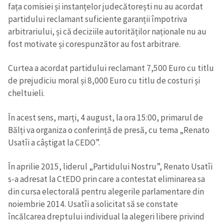
fața comisiei și instanțelor judecătorești nu au acordat
partidului reclamant suficiente garanții împotriva
arbitrariului, și că deciziile autorităților naționale nu au
fost motivate și corespunzător au fost arbitrare.
Curtea a acordat partidului reclamant 7,500 Euro cu titlu
de prejudiciu moral și 8,000 Euro cu titlu de costuri și
cheltuieli.
În acest sens, marți, 4 august, la ora 15:00, primarul de
Bălți va organiza o conferință de presă, cu tema „Renato
Usatîi a câștigat la CEDO”.
În aprilie 2015, liderul „Partidului Nostru”, Renato Usatîi
s-a adresat la CtEDO prin care a contestat eliminarea sa
din cursa electorală pentru alegerile parlamentare din
noiembrie 2014. Usatîi a solicitat să se constate
încălcarea dreptului individual la alegeri libere privind