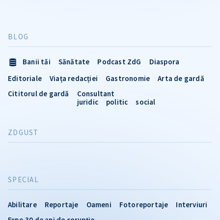
BLOG
Banii tăi
Sănătate
Podcast ZdG
Diaspora
Editoriale
Viața redacției
Gastronomie
Arta de gardă
Cititorul de gardă
Consultant
juridic
politic
social
ZDGUST
SPECIAL
Abilitare
Reportaje
Oameni
Fotoreportaje
Interviuri
Expo 30 de ani de corupție