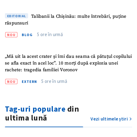
ȘTIREA MEA
Talibanii la Chișinău: multe întrebări, puține
EDITORIAL
răspunsuri
Titlu știre
+ Adaugă titlu
5 ore în urmă
NOU
BLOG
Fotografie
+ Încarcă imagine
„Mă uit la acest crater și îmi dau seama că pătuțul copilului
Link media
+ Link media
se afla exact în acel loc”. 10 morți după explozia unei
rachete: tragedia familiei Voronov
5 ore în urmă
NOU
EXTERN
Mesajul știrei
+ Mesajul știrei
Tag-uri populare
din
CONTACT SURSĂ
ultima lună
Vezi ultimele știri
Sursă anonimă
Nume
+ Numele meu