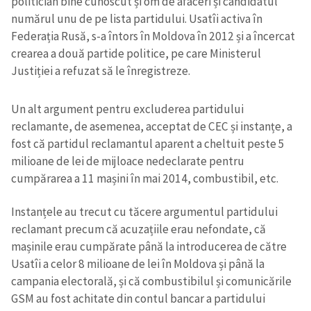
politician bine cunoscut și om de afaceri și candidatul
numărul unu de pe lista partidului. Usatîi activa în
Federația Rusă, s-a întors în Moldova în 2012 și a încercat
crearea a două partide politice, pe care Ministerul
Justiției a refuzat să le înregistreze.
Un alt argument pentru excluderea partidului
reclamante, de asemenea, acceptat de CEC și instanțe, a
fost că partidul reclamantul aparent a cheltuit peste 5
milioane de lei de mijloace nedeclarate pentru
cumpărarea a 11 mașini în mai 2014, combustibil, etc.
Instanțele au trecut cu tăcere argumentul partidului
reclamant precum că acuzațiile erau nefondate, că
mașinile erau cumpărate până la introducerea de către
Usatîi a celor 8 milioane de lei în Moldova și până la
campania electorală, și că combustibilul și comunicările
GSM au fost achitate din contul bancar a partidului