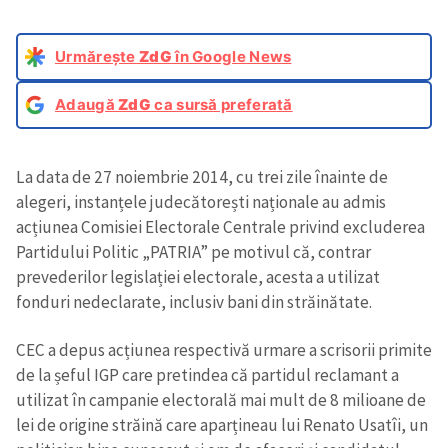
Urmărește
ZdG
în Google News
Adaugă
ZdG
ca sursă preferată
La data de 27 noiembrie 2014, cu trei zile înainte de
alegeri, instanțele judecătorești naționale au admis
acțiunea Comisiei Electorale Centrale privind excluderea
Partidului Politic „PATRIA” pe motivul că, contrar
prevederilor legislației electorale, acesta a utilizat
fonduri nedeclarate, inclusiv bani din străinătate.
CEC a depus acțiunea respectivă urmare a scrisorii primite
de la șeful IGP care pretindea că partidul reclamant a
utilizat în campanie electorală mai mult de 8 milioane de
lei de origine străină care aparțineau lui Renato Usatîi, un