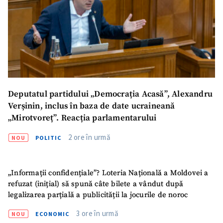
Deputatul partidului „Democrația Acasă”, Alexandru
Verșinin, inclus în baza de date ucraineană
„Mirotvoreț”. Reacția parlamentarului
2 ore în urmă
NOU
POLITIC
„Informații confidențiale”? Loteria Națională a Moldovei a
refuzat (inițial) să spună câte bilete a vândut după
legalizarea parțială a publicității la jocurile de noroc
3 ore în urmă
NOU
ECONOMIC