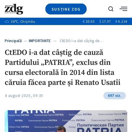
SUSȚINE ZDG
+1
Caută
+2
26
°C
, Chișinău
€
20.05
$
17.37
₽
0.214
Ştiri
+8
+3
Investigatii
Banii tăi
+5
Principală
—
IMPORTANTE
— CtEDO i-a dat câștig de…
Video
+1
+1
CtEDO i-a dat câștig de cauză
Special
Partidului „PATRIA”, exclus din
Blog
+2
ZdGust
cursa electorală în 2014 din lista
+1
căruia făcea parte și Renato Usatîi
4 august 2020, 09:35
697 viz.