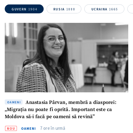
GUVERN
1904
RUSIA
1888
UCRAINA
1665
Email
+ Emailul meu
Telefon
+ Telefon personal
Am citit și sunt de
acord cu
politica de
confidențialitate
.
TRIMITE ȘTIREA
Anastasia Pârvan, membră a diasporei:
OAMENI
„Migrația nu poate fi oprită. Important este ca
Moldova să-i facă pe oameni să revină”
7 ore în urmă
NOU
OAMENI