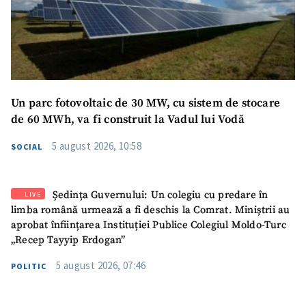
Un parc fotovoltaic de 30 MW, cu sistem de stocare
de 60 MWh, va fi construit la Vadul lui Vodă
5 august 2026, 10:58
SOCIAL
Ședința Guvernului: Un colegiu cu predare în
LIVE
limba română urmează a fi deschis la Comrat. Miniștrii au
aprobat înființarea Instituției Publice Colegiul Moldo-Turc
„Recep Tayyip Erdogan”
5 august 2026, 07:46
POLITIC