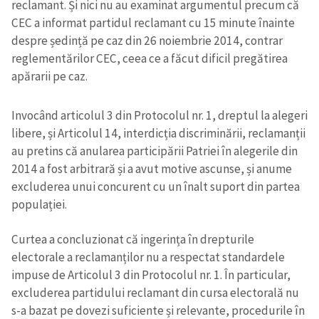
reclamant. Și nici nu au examinat argumentul precum că
CEC a informat partidul reclamant cu 15 minute înainte
despre ședință pe caz din 26 noiembrie 2014, contrar
reglementărilor CEC, ceea ce a făcut dificil pregătirea
apărarii pe caz.
Invocând articolul 3 din Protocolul nr. 1, dreptul la alegeri
libere, și Articolul 14, interdicția discriminării, reclamanții
au pretins că anularea participării Patriei în alegerile din
2014 a fost arbitrară și a avut motive ascunse, și anume
excluderea unui concurent cu un înalt suport din partea
populației.
Curtea a concluzionat că ingerința în drepturile
electorale a reclamanților nu a respectat standardele
impuse de Articolul 3 din Protocolul nr. 1. În particular,
excluderea partidului reclamant din cursa electorală nu
s-a bazat pe dovezi suficiente și relevante, procedurile în