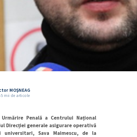
ictor MOŞNEAG
65 mii de articole
i Urmărire Penală a
Centrului Național
ful Direcției generale asigurare operativă
ii universitari, Sava Maimescu, de la