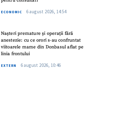
pentru consultări
meu
6 august 2026, 14:54
ECONOMIC
rsonal
Nașteri premature și operații fără
ord cu
politica de
anestezie: cu ce orori s-au confruntat
viitoarele mame din Donbasul aflat pe
IREA
linia frontului
6 august 2026, 10:46
EXTERN