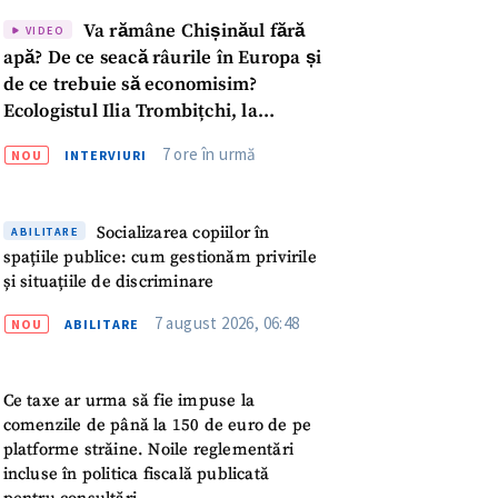
Va rămâne Chișinăul fără
VIDEO
apă? De ce seacă râurile în Europa și
de ce trebuie să economisim?
Ecologistul Ilia Trombițchi, la
Podcast ZdCe
7 ore în urmă
NOU
INTERVIURI
Socializarea copiilor în
ABILITARE
spațiile publice: cum gestionăm privirile
și situațiile de discriminare
7 august 2026, 06:48
NOU
ABILITARE
Ce taxe ar urma să fie impuse la
comenzile de până la 150 de euro de pe
meu
platforme străine. Noile reglementări
incluse în politica fiscală publicată