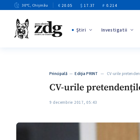
€
20.05
$
17.37
₽
0.214
30
°C
, Chișinău
Ştiri
Investigatii
+3
+1
+9
+4
Principală
—
Ediţia PRINT
— CV-urile pretendenți
+5
CV-urile pretendențil
9 decembrie 2017, 05:43