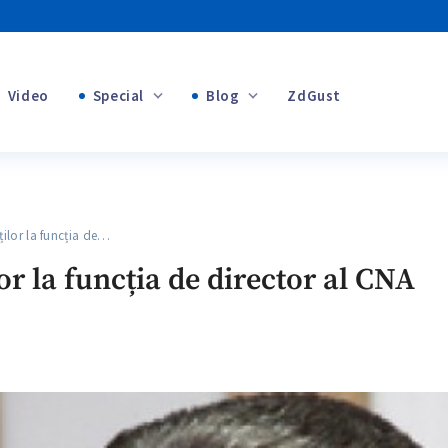
Video
Special
Blog
ZdGust
+1
Banii tăi
+1
lor la funcția de…
+1
or la funcția de director al CNA
+1