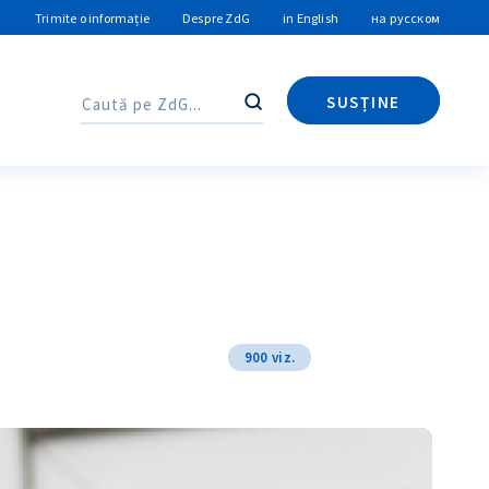
Trimite o informație
Despre ZdG
in English
на русском
SUSȚINE
Caută
Caută
900 viz.