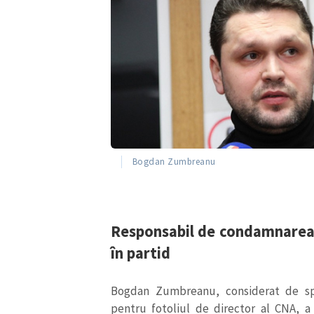
Bogdan Zumbreanu
ȘTIREA MEA
Responsabil de condamnarea 
în partid
Titlu știre
Bogdan Zumbreanu, considerat de spec
Fotografie
pentru fotoliul de director al CNA, a 