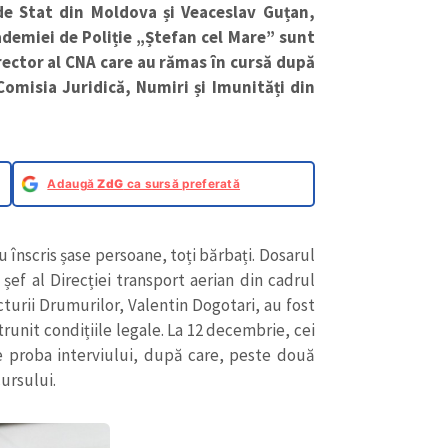
 de Stat din Moldova și Veaceslav Guțan,
ademiei de Poliție „Ștefan cel Mare” sunt
irector al CNA care au rămas în cursă după
Comisia Juridică, Numiri și Imunități din
Adaugă
ZdG
ca sursă preferată
u înscris șase persoane, toți bărbați. Dosarul
i șef al Direcției transport aerian din cadrul
cturii Drumurilor, Valentin Dogotari, au fost
trunit condițiile legale. La 12 decembrie, cei
e proba interviului, după care, peste două
cursului.