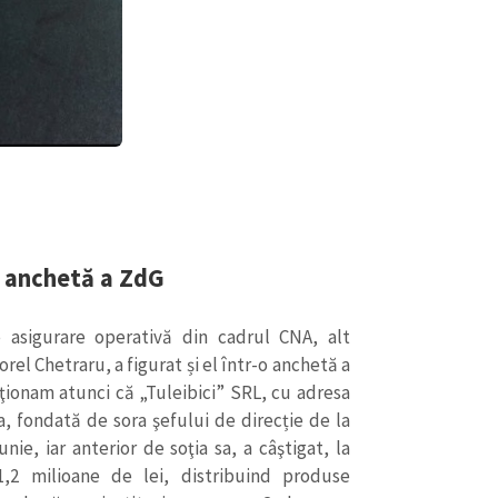
o anchetă a ZdG
e asigurare operativă din cadrul CNA, alt
rel Chetraru, a figurat și el într-o anchetă a
ionam atunci că „Tuleibici” SRL, cu adresa
sa, fondată de sora şefului de direcție de la
ie, iar anterior de soţia sa, a câştigat, la
1,2 milioane de lei, distribuind produse