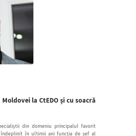
CONTACT SURSĂ
Moldovei la CtEDO și cu soacră
Sursă anonimă
+ Adaugă titlu
Nume
+ Numele 
ialiștii din domeniu principalul favorit
+ Încarcă imagine
îndeplinit în ultimii ani funcția de șef al