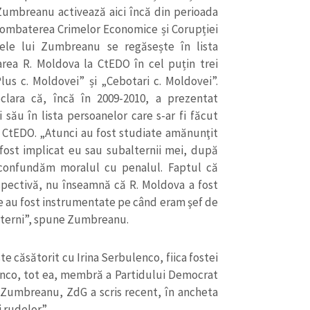
Email
+ Emailul 
. Zumbreanu activează aici încă din perioada
+ Link media
ombaterea Crimelor Economice și Corupției
Telefon
+ Telefon pe
ele lui Zumbreanu se regăsește în lista
rea R. Moldova la CtEDO în cel puțin trei
Am citit și sunt de ac
lus c. Moldovei” și „Cebotari c. Moldovei”.
+ Mesajul știrei
confidențialitate
.
lara că, încă în 2009-2010, a prezentat
i său în lista persoanelor care s-ar fi făcut
TRIMITE ȘT
 CtEDO. „Atunci au fost studiate amănunţit
fost implicat eu sau subalternii mei, după
u confundăm moralul cu penalul. Faptul că
pectivă, nu înseamnă că R. Moldova a fost
 au fost instrumentate pe când eram şef de
lterni”, spune Zumbreanu.
te căsătorit cu Irina Serbulenco, fiica fostei
lenco, tot ea, membră a Partidului Democrat
 Zumbreanu, ZdG a scris recent, în ancheta
i rudelor”.