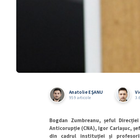
Anatolie EŞANU
V
959 articole
3.
Bogdan Zumbreanu, șeful Direcție
Anticorupție (CNA)
, Igor Carlașuc, șe
din cadrul instituției
și profesor