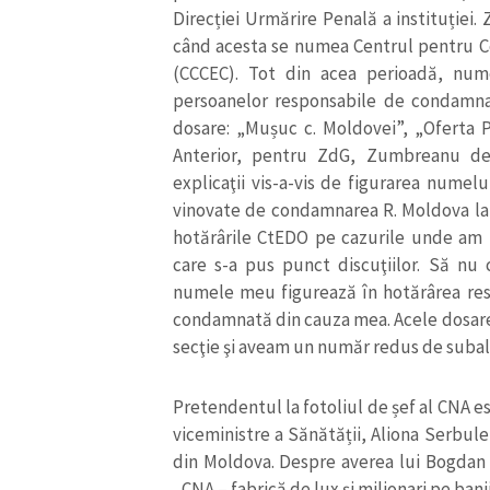
Direcției Urmărire Penală a instituției
Link media
când acesta se numea Centrul pentru C
(CCCEC). Tot din acea perioadă, num
persoanelor responsabile de condamna
dosare: „Mușuc c. Moldovei”, „Oferta P
Mesajul știrei
Anterior, pentru ZdG, Zumbreanu dec
explicaţii vis-a-vis de figurarea numelu
vinovate de condamnarea R. Moldova la
hotărârile CtEDO pe cazurile unde am 
care s-a pus punct discuţiilor. Să n
numele meu figurează în hotărârea res
condamnată din cauza mea. Acele dosare
secţie şi aveam un număr redus de suba
Pretendentul la fotoliul de șef al CNA es
viceministre a Sănătății, Aliona Serbu
din Moldova. Despre averea lui Bogdan
„CNA – fabrică de lux şi milionari pe bani