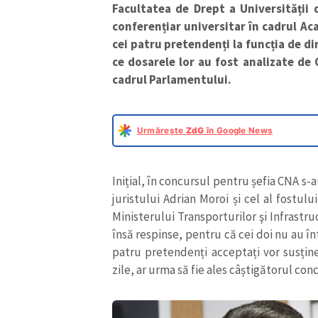
Facultatea de Drept a Universității
conferențiar universitar în cadrul Ac
cei patru pretendenți la funcția de d
ce dosarele lor au fost analizate de 
cadrul Parlamentului.
Urmărește
ZdG
în Google News
Inițial, în concursul pentru șefia CNA s-a
juristului Adrian Moroi și cel al fostulu
Ministerului Transporturilor şi Infrastru
însă respinse, pentru că cei doi nu au în
patru pretendenți acceptați vor susțin
zile, ar urma să fie ales câștigătorul con