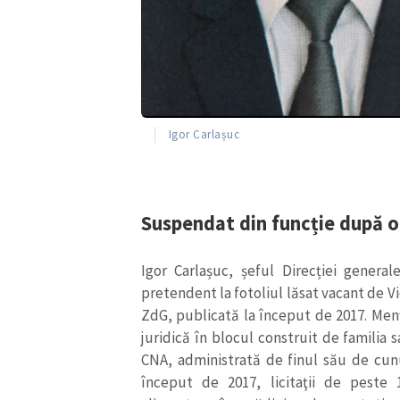
Igor Carlașuc
Suspendat din funcție după 
Igor Carlașuc,
șeful Direcției general
pretendent la fotoliul lăsat vacant de Vio
ZdG, publicată la început de 2017.
Menţ
juridică în blocul construit de familia 
CNA, administrată de finul său de cunun
început de 2017, licitaţii de peste 