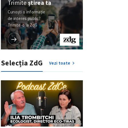
Trimite
știrea ta
Cunoști o informație
de interes public?
Trimite-o la ZdG
Selecția ZdG
Vezi toate