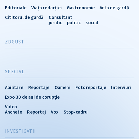
Editoriale
Viața redacției
Gastronomie
Arta de gardă
Cititorul de gardă
Consultant
juridic
politic
social
ZDGUST
SPECIAL
Abilitare
Reportaje
Oameni
Fotoreportaje
Interviuri
Expo 30 de ani de corupție
Video
Anchete
Reportaj
Vox
Stop-cadru
INVESTIGATII