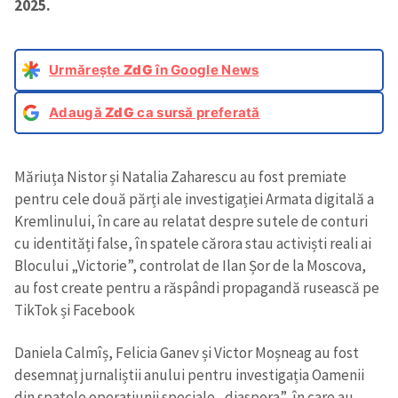
2025.
Urmărește
ZdG
în Google News
Adaugă
ZdG
ca sursă preferată
Măriuța Nistor și Natalia Zaharescu au fost premiate
pentru cele două părți ale investigației Armata digitală a
Kremlinului, în care au relatat despre sutele de conturi
cu identități false, în spatele cărora stau activiști reali ai
Blocului „Victorie”, controlat de Ilan Șor de la Moscova,
au fost create pentru a răspândi propagandă rusească pe
TikTok și Facebook
Daniela Calmîș, Felicia Ganev și Victor Moșneag au fost
desemnaț jurnaliștii anului pentru investigația Oamenii
din spatele operațiunii speciale „diaspora”, în care au