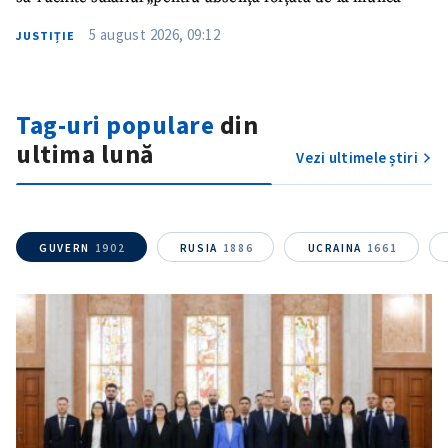
Titlu știre
+ Adaugă titlu
5 august 2026, 09:12
JUSTIȚIE
Fotografie
+ Încarcă imagine
Tag-uri populare
din
Link media
+ Link media
ultima lună
Vezi ultimele știri
Mesajul știrei
+ Mesajul știrei
GUVERN
1902
RUSIA
1886
UCRAINA
1661
CONTACT SURSĂ
Sursă anonimă
Nume
+ Numele meu
Email
+ Emailul meu