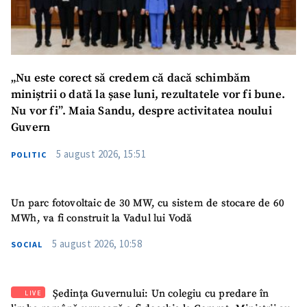
Telefon
+ Telefon personal
Am citit și sunt de
acord cu
politica de
„Nu este corect să credem că dacă schimbăm
confidențialitate
.
miniștrii o dată la șase luni, rezultatele vor fi bune.
Nu vor fi”. Maia Sandu, despre activitatea noului
TRIMITE ȘTIREA
Guvern
5 august 2026, 15:51
POLITIC
Un parc fotovoltaic de 30 MW, cu sistem de stocare de 60
MWh, va fi construit la Vadul lui Vodă
5 august 2026, 10:58
SOCIAL
Ședința Guvernului: Un colegiu cu predare în
LIVE