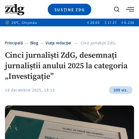
SUSȚINE ZDG
+4
Caută
+1
26
°C
, Chișinău
€
20.05
$
17.37
₽
0.214
Ştiri
+14
+11
Investigatii
Banii tăi
+3
Principală
—
Blog
—
Viața redacției
— Cinci jurnaliști ZdG,
Video
desemnați jurnaliștii…
Cinci jurnaliști ZdG, desemnați
Special
jurnaliștii anului 2025 la categoria
Blog
+1
ZdGust
„Investigație”
18 decembrie 2025, 18:13
309 viz.