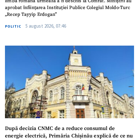
limba română urmează a fi deschis la Comrat. Miniștrii au
aprobat înființarea Instituției Publice Colegiul Moldo-Turc
„Recep Tayyip Erdogan”
5 august 2026, 07:46
POLITIC
SUSȚINE
După decizia CNMC de a reduce consumul de
energie electrică, Primăria Chișinău explică de ce nu