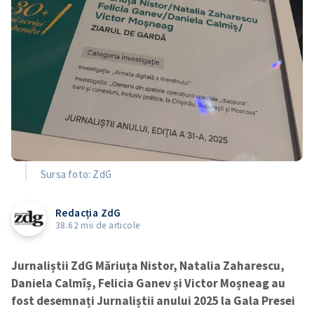
Sursa foto: ZdG
Redacția ZdG
38.62 mii de articole
Jurnaliștii ZdG Măriuța Nistor, Natalia Zaharescu,
Daniela Calmîș, Felicia Ganev și Victor Moșneag au
fost desemnați Jurnaliștii anului 2025 la Gala Presei