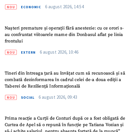
6 august 2026, 14:54
NOU
ECONOMIC
Nașteri premature și operații fără anestezie: cu ce orori s-
au confruntat viitoarele mame din Donbasul aflat pe linia
frontului
6 august 2026, 10:46
NOU
EXTERN
Tineri din întreaga țară au învățat cum să recunoască și să
combată dezinformarea în cadrul celei de-a doua ediții a
Taberei de Reziliență Informațională
6 august 2026, 09:43
NOU
SOCIAL
Prima reacție a Curții de Conturi după ce a fost obligată de
Curtea de Apel să o repună în funcție pe Tatiana Vozian și
ȘTIREA MEA
să-i achite salariul „pentru absența forțată de la muncă”