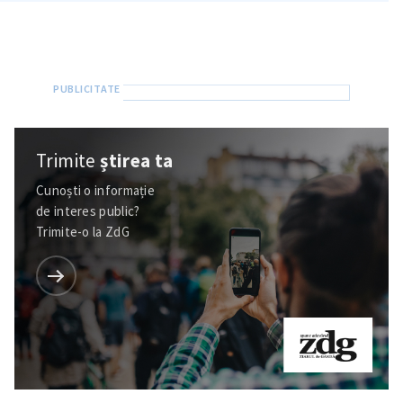
in English
на русском
Trimite
știrea ta
Cunoști o informație
de interes public?
Trimite-o la ZdG