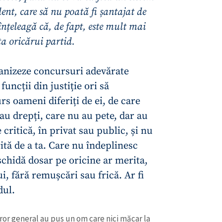
rganizeze concursuri adevărate
uncții din justiție ori să
s oameni diferiți de ei, de care
tau drepți, care nu au pete, dar au
e critică, în privat sau public, și nu
rită de a ta. Care nu îndeplinesc
schidă dosar pe oricine ar merita,
, fără remușcări sau frică. Ar fi
idul.
or general au pus un om care nici măcar la
at din funcție, nemaivorbind de un bilanț.
 în acea funcție. Comod pentru el și mulți
s el? Poate dl prim-ministru Recean ne poate