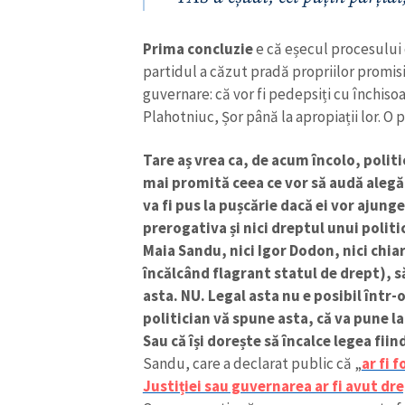
Plahotniuc, Șor până la apropiații lor. O
Link media
Tare aș vrea ca, de acum încolo, politic
mai promită ceea ce vor să audă alegăto
va fi pus la pușcărie dacă ei vor ajung
Mesajul știrei
prerogativa și nici dreptul unui politic
Maia Sandu, nici Igor Dodon, nici chia
încălcând flagrant statul de drept), 
asta. NU. Legal asta nu e posibil într
politician vă spune asta, că va pune la
Sau că își dorește să încalce legea fii
Sandu, care a declarat public că „
ar fi 
Justiției sau guvernarea ar fi avut d
Oare nu se știa că guvernarea nu poate f
puteau fi onorate?
A doua concluzie
derivă din prima. Dar î
nu pot condamna pe nimeni la pușcărie l