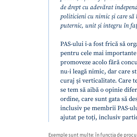
PAS-ului i-a fost frică să o
pentru cele mai importante f
promoveze acolo fără concur
nu-i leagă nimic, dar care s
curaj și verticalitate. Care t
se tem să aibă o opinie dife
ordine, care sunt gata să de
inclusiv pe membrii PAS-ului
ajutat pe toți, inclusiv part
Exemple sunt multe: în funcția de procur
revedere nu a putut să spună când a plec
Un om comod, care chiar s-a simțit comod
corupți din țară. De ce și cum a fost ale
spune.