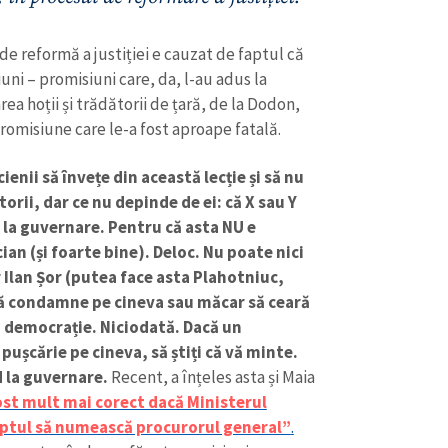
Email
+ Emailul 
 promisiune care le-a fost aproape fatală.
+ Link media
ienii să învețe din această lecție și să nu
Telefon
+ Telefon pe
rii, dar ce nu depinde de ei: că X sau Y
e la guvernare. Pentru că asta NU e
Am citit și sunt de ac
+ Mesajul știrei
confidențialitate
.
ian (și foarte bine). Deloc. Nu poate nici
r Ilan Șor (putea face asta Plahotniuc,
TRIMITE ȘT
să condamne pe cineva sau măcar să ceară
-o democrație. Niciodată. Dacă un
 pușcărie pe cineva, să știți că vă minte.
nd la guvernare.
Recent, a înțeles asta și Maia
fost mult mai corect dacă Ministerul
reptul să numească procurorul general”
.
ace asta când s-au făcut promisiuni care nu
mi pare mai importantă. Știind că politicienii
egal, PAS s-a gândit că, punând oameni