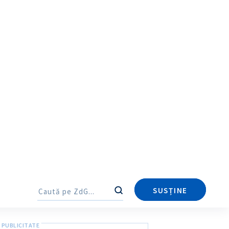
Deputatul partidului „Democrația
Acasă”, Alexandru Verșinin, inclus în
baza de date ucraineană
„Mirotvoreț”. Reacția
parlamentarului
1 oră în urmă
NOU
POLITIC
„Informații confidențiale”? Loteria
Națională a Moldovei a refuzat (inițial)
să spună câte bilete a vândut după
legalizarea parțială a publicității la
jocurile de noroc
3 ore în urmă
NOU
ECONOMIC
meu