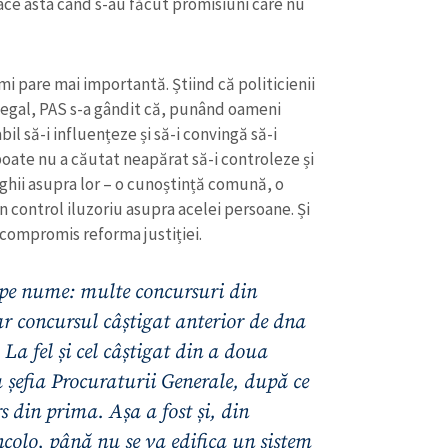
il să-i influențeze și să-i convingă să-i
poate nu a căutat neapărat să-i controleze și
ghii asupra lor – o cunoștință comună, o
 control iluzoriu asupra acelei persoane. Și
a compromis reforma justiției.
 pe nume: multe concursuri din
iar concursul câștigat anterior de dna
La fel și cel câștigat din a doua
șefia Procuraturii Generale, după ce
s din prima. Așa a fost și, din
ncolo, până nu se va edifica un sistem
ent, care să nu poată fi șantajat de
 înțeleagă că, de fapt, este mult mai
ața oricărui partid.