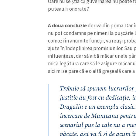
comozi în anumite funcții, va reuși probab
ajute în îndeplinirea promisiunilor. Sau 
influențeze, dar să aibă măcar unele pâr
mică legătură care să le asigure măcar un
aici mi se pare că e o altă greșeală care 
Trebuie să spunem lucrurilor
justiție au fost cu dedicație, 
Dragalin e un exemplu clasic. 
încercare de Munteanu pentru 
scenariul pus la cale nu a mer
păcate, așa va fi și de acum î
de drept cu adevărat independ
politicieni cu nimic și care să
puternic, unit și integru în f