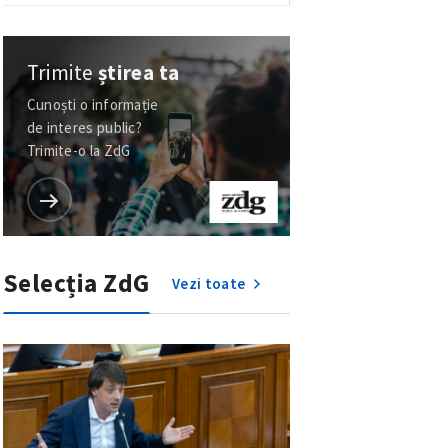
meu
Talibanii la Chișinău: multe
EDITORIAL
întrebări, puține răspunsuri
rsonal
4 ore în urmă
NOU
BLOG
ord cu
politica de
„Mă uit la acest crater și îmi dau seama
că pătuțul copilului se afla exact în acel
IREA
loc”. 10 morți după explozia unei
rachete: tragedia familiei Voronov
4 ore în urmă
NOU
EXTERN