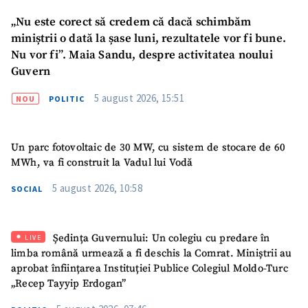
„Nu este corect să credem că dacă schimbăm
CONTACT SURSĂ
miniștrii o dată la șase luni, rezultatele vor fi bune.
Sursă anonimă
Nu vor fi”. Maia Sandu, despre activitatea noului
Guvern
Nume
+ Numele meu
5 august 2026, 15:51
NOU
POLITIC
Email
+ Emailul meu
Un parc fotovoltaic de 30 MW, cu sistem de stocare de 60
Telefon
+ Telefon personal
MWh, va fi construit la Vadul lui Vodă
5 august 2026, 10:58
Am citit și sunt de
SOCIAL
acord cu
politica de
confidențialitate
.
Ședința Guvernului: Un colegiu cu predare în
LIVE
TRIMITE ȘTIREA
limba română urmează a fi deschis la Comrat. Miniștrii au
aprobat înființarea Instituției Publice Colegiul Moldo-Turc
„Recep Tayyip Erdogan”