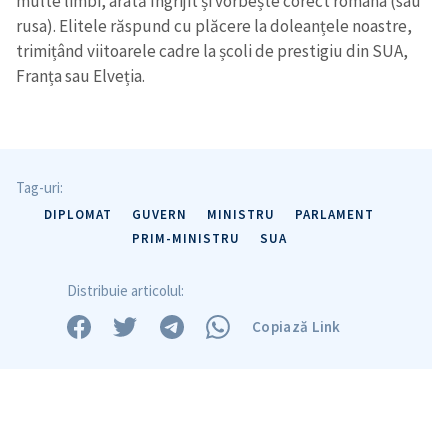
multe limbi, arată îngrijit și vorbește corect româna (sau
rusa). Elitele răspund cu plăcere la doleanțele noastre,
trimițând viitoarele cadre la școli de prestigiu din SUA,
Franța sau Elveția.
Tag-uri:
DIPLOMAT
GUVERN
MINISTRU
PARLAMENT
PRIM-MINISTRU
SUA
Distribuie articolul:
Copiază Link