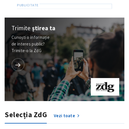
Trimite
știrea ta
Cunoști o informație
de interes public?
Trimite-o la ZdG
Trimite o informație
Despre ZdG
in English
на русском
Selecția ZdG
Vezi toate