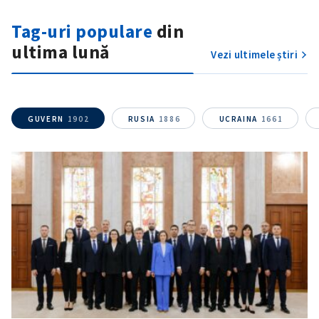
Tag-uri populare
din
ultima lună
Vezi ultimele știri
ȘTIREA MEA
GUVERN
1902
RUSIA
1886
UCRAINA
1661
Titlu știre
+ Adaugă titlu
Fotografie
+ Încarcă imagine
Link media
+ Link media
Mesajul știrei
+ Mesajul știrei