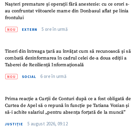
Nașteri premature și operații fără anestezie: cu ce orori s-
au confruntat viitoarele mame din Donbasul aflat pe linia
frontului
5 ore în urmă
NOU
EXTERN
Tineri din întreaga țară au învățat cum să recunoască și să
combată dezinformarea în cadrul celei de-a doua ediții a
Taberei de Reziliență Informațională
6 ore în urmă
NOU
SOCIAL
Prima reacție a Curții de Conturi după ce a fost obligată de
Curtea de Apel să o repună în funcție pe Tatiana Vozian și
să-i achite salariul „pentru absența forțată de la muncă”
5 august 2026, 09:12
JUSTIȚIE