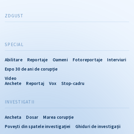
ZDGUST
SPECIAL
Abilitare
Reportaje
Oameni
Fotoreportaje
Interviuri
Expo 30 de ani de corupție
Video
Anchete
Reportaj
Vox
Stop-cadru
INVESTIGATII
Ancheta
Dosar
Marea corupție
Povești din spatele investigației
Ghiduri de investigații