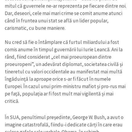
mitul că guvernele ne-ar reprezenta pe fiecare dintre noi.
Dar, deseori, cele mai mari crime se comit anume atunci
când în fruntea unui stat se află un lider popular,
carismatic, cu bune maniere.
Nu cred să fie o întâmplare că furtul miliardului a fost
comis anume în timpul guvernării lui Iurie Leancă. Ani la
rând, fiind considerat „cel mai proeuropean dintre
proeuropeni”, un adevărat diplomat, societatea civilă și
tineretul cu valori occidentale au manifestat mai multă
îngăduinţă la aproape orice s-ar fi făcut în numele
Europei. În cazul unui prim-ministru mafiot și pro-rus mai
pe faţă, populația ar fi fost mult mai vigilentă și mai
critică.
În SUA, penultimul președinte, George W. Bush, a avut o
imagine catastrofală, fiindu-i dedicate cărți în care erau