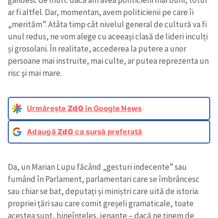
ar fi altfel. Dar, momentan, avem politicienii pe care îi
„merităm”. Atâta timp cât nivelul general de cultură va fi
unul redus, ne vom alege cu aceeași clasă de lideri inculți
și grosolani. În realitate, accederea la putere a unor
persoane mai instruite, mai culte, ar putea reprezenta un
risc şi mai mare.
Urmărește
ZdG
în Google News
Adaugă
ZdG
ca sursă preferată
Da, un Marian Lupu făcând „gesturi indecente” sau
fumând în Parlament, parlamentari care se îmbrâncesc
sau chiar se bat, deputați și miniștri care uită de istoria
propriei țări sau care comit greșeli gramaticale, toate
acestea sunt, bineînțeles, jenante – dacă ne ținem de