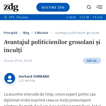
SUSȚINE ZDG
+4
Caută
+1
34
°C
, Chișinău
€
20.05
$
17.38
₽
0.214
Ştiri
+10
+7
Investigatii
Banii tăi
+5
Principală
—
Blog
—
Editoriale
— Avantajul politicienilor grosolani
Video
și inculți
Avantajul politicienilor grosolani și
Special
inculți
Blog
+1
ZdGust
28 mai 2016, 05:55
164 viz.
Gerhard OHRBAND
122 articole
La anumite intervale de timp, vreun expert politic sau
diplomat străin exprimă ceea ce mulți proeuropeni
gândesc de mult: dacă am avea politicieni mai buni, totul