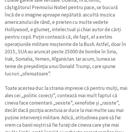
culese gafele sale verbale. Obama, în schimb,
câștigătorul Premiului Nobel pentru pace, se bucură
încă de o imagine aproape nepătată: ascultă muzica
americanului de rând, e prieten cu multe vedete
Hollywood, e glumeț, intelectual și chiar autor de cărți
pentru copii. Puțin contează că, de fapt, el a extins
operațiunile militare moștenite de la Bush. Astfel, doar în
2015, SUA au aruncat peste 25000 de bombe în Siria,
Irak, Somalia, Yemen, Afganistan. Iar acum, lumea se
teme de președinția unui Donald Trump, care spune
lucruri „ofensatoare”.
Toate acestea duc la strania impresie că pentru mulți, mai
ales cei „politic corecți”, contează mai mult faptul că
cineva face comentarii „sexiste”, xenofobe și „rasiste”,
decât dacă poziţia acestuia ar duce la mai multe sau mai
puține intervenții militare. Adică, atitudinea pare să fie:
vrem ca banii noștri să fie furați de cineva care știe mai