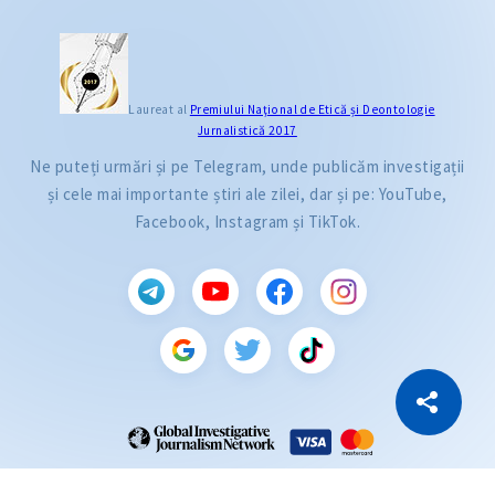
Laureat al
Premiului Naţional de Etică și Deontologie
Jurnalistică 2017
Ne puteți urmări și pe Telegram, unde publicăm investigații
și cele mai importante știri ale zilei, dar și pe: YouTube,
Facebook, Instagram și TikTok.
CITEȘTE
Citește articolul
Copiază Link
ZdG este membru al rețelei globale a jurnaliștilor de investigație (GIJN).