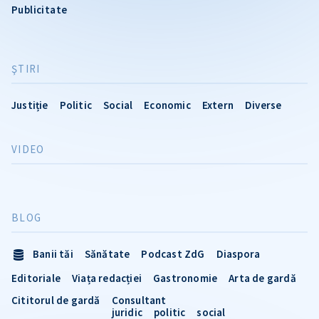
Publicitate
ŞTIRI
Justiție
Politic
Social
Economic
Extern
Diverse
VIDEO
BLOG
Banii tăi
Sănătate
Podcast ZdG
Diaspora
Editoriale
Viața redacției
Gastronomie
Arta de gardă
Cititorul de gardă
Consultant
juridic
politic
social