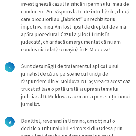
investighează cazul falsificării permisului meu de
conducere. Am răspuns la toate întrebările, după
care procurorii au „fabricat” un rechizitoriu
împotriva mea. Am fost lipsit de dreptul de a mă
apăra procedural. Cazul a și fost trimis în
judecată, chiar dacă am argumentat că nu am
condus niciodată o mașină în R. Moldova!
Sunt dezamăgit de tratamentul aplicat unui
jurnalist de către persoane cu funcții de
răspundere din R. Moldova. Nu aș vrea ca acest caz
Trimite o informație
Despre ZdG
trucat să lase o pată urâtă asupra sistemului
in English
на русском
judiciar al R. Moldova ca urmare a persecuției unui
jurnalist.
De altfel, revenind în Ucraina, am obținut o
decizie a Tribunalului Primorski din Odesa prin