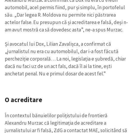
automobil, acel permis fiind, pur și simplu, în portofelul
său. „Dar legea R. Moldova nu permite nici păstrarea
actelor false. Eu presupun că și acreditarea e falsă, deși n-
am avut mostră ca să dovedesc asta”, ne-a spus Murzac.
Și avocatul lui Dox, Lilian Zavalișca, a confirmat că
„jurnalistul nu era cu automobilul, dar i-a fost făcută
percheziție corporală… La noi, legislația e șubredă, chiar
dacă nu faci uz de un act fals, dacă îl ai la tine, ești
anchetat penal. Nu e primul dosar de acest fel.”
O acreditare
În contextul bănuielilor polițistului de frontieră
Alexandru Murzac că legitimația de acreditare a
jurnalistului ar fi falsă, ZdG a contactat MAE, solicitând să