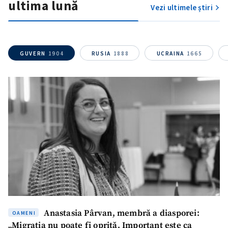
ultima lună
Vezi ultimele știri
GUVERN
1904
RUSIA
1888
UCRAINA
1665
Anastasia Pârvan, membră a diasporei:
OAMENI
„Migrația nu poate fi oprită. Important este ca