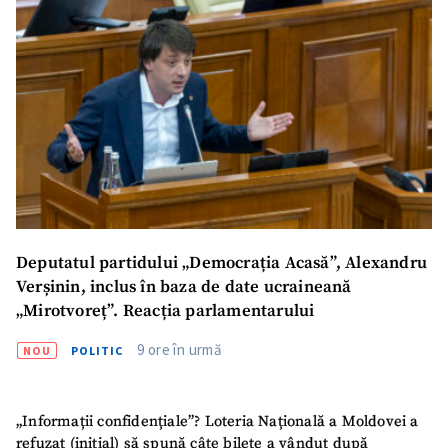
confidențialitate
.
TRIMITE ȘTIREA
Deputatul partidului „Democrația Acasă”, Alexandru
Verșinin, inclus în baza de date ucraineană
„Mirotvoreț”. Reacția parlamentarului
9 ore în urmă
NOU
POLITIC
„Informații confidențiale”? Loteria Națională a Moldovei a
refuzat (inițial) să spună câte bilete a vândut după