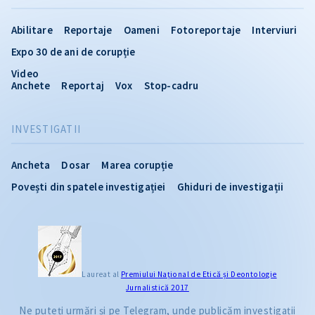
Abilitare
Reportaje
Oameni
Fotoreportaje
Interviuri
Expo 30 de ani de corupție
Video
Anchete
Reportaj
Vox
Stop-cadru
INVESTIGATII
Ancheta
Dosar
Marea corupție
Povești din spatele investigației
Ghiduri de investigații
Laureat al
Premiului Naţional de Etică și Deontologie
Jurnalistică 2017
Ne puteți urmări și pe Telegram, unde publicăm investigații