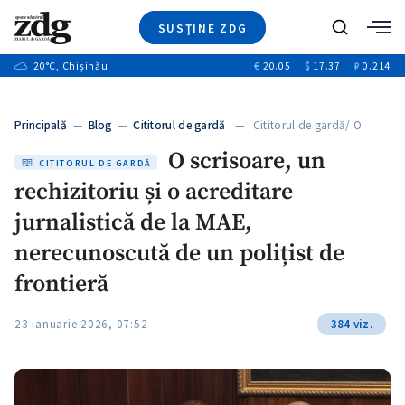
SUSȚINE ZDG
Caută
+2
20
°C
, Chișinău
€
20.05
$
17.37
₽
0.214
Ştiri
+6
+3
Investigatii
Banii tăi
+2
Principală
—
Blog
—
Cititorul de gardă
— Cititorul de gardă/ O
Video
+1
scrisoare,…
+1
O scrisoare, un
Special
CITITORUL DE GARDĂ
rechizitoriu și o acreditare
Blog
+2
ZdGust
jurnalistică de la MAE,
+1
nerecunoscută de un polițist de
frontieră
23 ianuarie 2026, 07:52
384 viz.