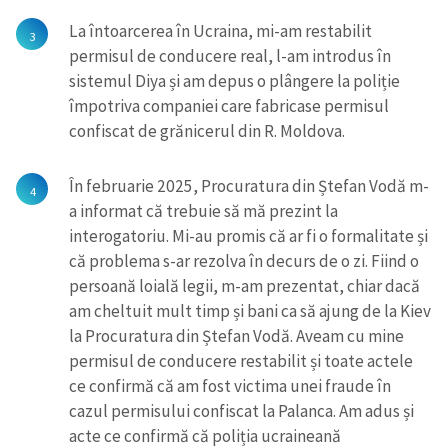
La întoarcerea în Ucraina, mi-am restabilit
permisul de conducere real, l-am introdus în
sistemul Diya și am depus o plângere la poliție
împotriva companiei care fabricase permisul
confiscat de grănicerul din R. Moldova.
În februarie 2025, Procuratura din Ștefan Vodă m-
a informat că trebuie să mă prezint la
interogatoriu. Mi-au promis că ar fi o formalitate și
că problema s-ar rezolva în decurs de o zi. Fiind o
persoană loială legii, m-am prezentat, chiar dacă
am cheltuit mult timp și bani ca să ajung de la Kiev
la Procuratura din Ștefan Vodă. Aveam cu mine
permisul de conducere restabilit și toate actele
ce confirmă că am fost victima unei fraude în
cazul permisului confiscat la Palanca. Am adus și
acte ce confirmă că poliția ucraineană