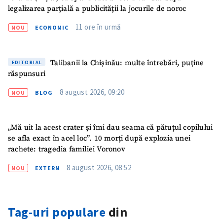
legalizarea parțială a publicității la jocurile de noroc
11 ore în urmă
NOU
ECONOMIC
Talibanii la Chișinău: multe întrebări, puține
EDITORIAL
răspunsuri
8 august 2026, 09:20
NOU
BLOG
„Mă uit la acest crater și îmi dau seama că pătuțul copilului
se afla exact în acel loc”. 10 morți după explozia unei
rachete: tragedia familiei Voronov
SUSȚINE
8 august 2026, 08:52
NOU
EXTERN
Tag-uri populare
din