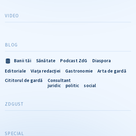
VIDEO
BLOG
Banii tăi
Sănătate
Podcast ZdG
Diaspora
Editoriale
Viața redacției
Gastronomie
Arta de gardă
Cititorul de gardă
Consultant
juridic
politic
social
ZDGUST
SPECIAL