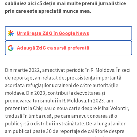
subliniez aici că dețin mai multe premii jurnalistice
prin care este apreciată munca mea.
Urmărește
ZdG
în Google News
Adaugă
ZdG
ca sursă preferată
Din martie 2022, am activat periodic în R. Moldova. În zeci
de reportaje, am relatat despre asistența importantă
acordată refugiaților ucraineni de către autoritățile
moldave. Din 2023, contribui la dezvoltarea și
promovarea turismului în R. Moldova. În 2023, am
prezentat la Chișinău o nouă carte despre Mihai Volontir,
tradusă în limba rusă, pe care am avut onoarea să o
public și să o distribui în străinătate. De-a lungul anilor,
am publicat peste 30 de reportaje de călătorie despre