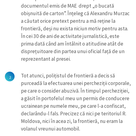
documentul emis de MAE drept „o bucată
obișnuită de carton”. Înțeleg că Alexandru Murzac
a căutat orice pretext pentru a mă reține la
frontieră, deși nu exista niciun motiv pentru asta.
În cei 30 de ani de activitate jurnalistică, este
prima dată când am întâlnit o atitudine atât de
disprețuitoare din partea unui oficial față de un
reprezentant al presei.
Tot atunci, polițistul de frontieră a decis să
purceadă la efectuarea unei percheziții corporale,
pe care o consider abuzivă. În timpul percheziției,
a găsit în portofelul meu un permis de conducere
ucrainean pe numele meu, pe care l-a confiscat,
declarându-l fals. Precizez că nici pe teritoriul R.
Moldova, nici în acea zi, la frontieră, nu eram la
volanul vreunui automobil.