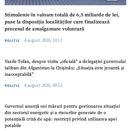
Stimulente în valoare totală de 6,5 miliarde de lei,
puse la dispoziția localităților care finalizează
procesul de amalgamare voluntară
4 august 2026, 10:17
POLITIC
Vasile Tofan, despre vizita „oficială” a delegației guvernului
taliban din Afganistan la Chișinău: „Situația este jenantă și
inacceptabilă”
4 august 2026, 09:52
POLITIC
Guvernul anunță noi măsuri pentru gestionarea situației
din sectorul energetic și a riscurilor generate de o
potențială criză de apă: restricții privind utilizarea apei
potabile