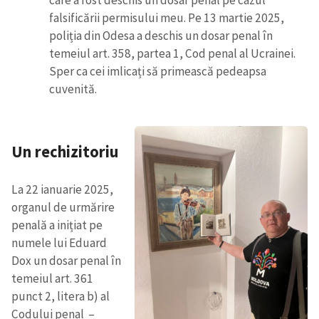
care a fost deschis un dosar penal pe cazul
falsificării permisului meu. Pe 13 martie 2025,
poliția din Odesa a deschis un dosar penal în
temeiul art. 358, partea 1, Cod penal al Ucrainei.
Sper ca cei imlicați să primească pedeapsa
cuvenită.
Un rechizitoriu
La 22 ianuarie 2025,
organul de urmărire
penală a inițiat pe
numele lui Eduard
Dox un dosar penal în
temeiul art. 361
punct 2, litera b) al
Codului penal –