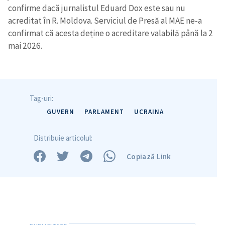
confirme dacă jurnalistul Eduard Dox este sau nu
acreditat în R. Moldova. Serviciul de Presă al MAE ne-a
confirmat că acesta deține o acreditare valabilă până la 2
mai 2026.
Tag-uri:
GUVERN
PARLAMENT
UCRAINA
Distribuie articolul:
ȘTIREA MEA
Copiază Link
Titlu știre
+ Adaugă titlu
Fotografie
+ Încarcă imagine