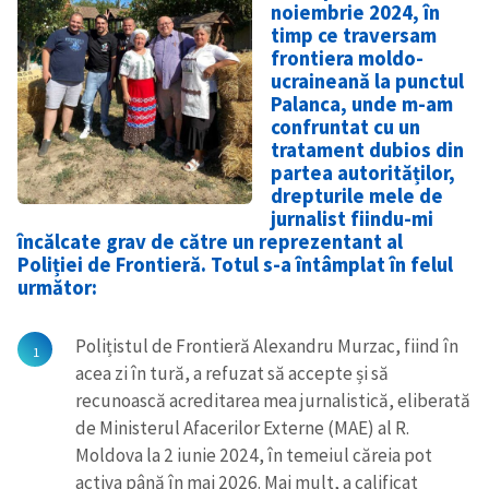
noiembrie 2024, în
timp ce traversam
frontiera moldo-
ucraineană la punctul
Palanca, unde m-am
confruntat cu un
tratament dubios din
partea autorităților,
drepturile mele de
jurnalist fiindu-mi
încălcate grav de către un reprezentant al
Poliției de Frontieră. Totul s-a întâmplat în felul
următor:
Polițistul de Frontieră Alexandru Murzac, fiind în
acea zi în tură, a refuzat să accepte și să
recunoască acreditarea mea jurnalistică, eliberată
de Ministerul Afacerilor Externe (MAE) al R.
Moldova la 2 iunie 2024, în temeiul căreia pot
activa până în mai 2026. Mai mult, a calificat