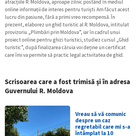
atracțiile R. Moldova, aproape zilnic postând în mediul
online informații de interes pentru turiști. Am făcut acest
lucru din pasiune, fără a primi vreo recompensă. În
prezent, elaborez un ghid turistic al R. Moldova, intitulat
provizoriu „Plimbări prin Moldova”, iar în cadrul unui
proiect online pentru ghizi turistici, studiez cursul „Ghid
turistic”, după finalizarea căruia voi deține un certificat
care îmi va permite să practic legal activitatea de ghid.
Scrisoarea care a fost trimisă și în adresa
Guvernului R. Moldova
Vreau să vă comunic
despre un caz
regretabil care mi s-a
întâmplat la 10