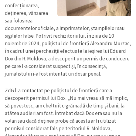
confecționarea,
deținerea, vânzarea
sau folosirea
documentelor oficiale, a imprimatelor, ștampilelor sau
sigiliilor false. Potrivit rechizitoriului, în ziua de 10
noiembrie 2024, polițistul de frontieră Alexandru Murzac,
în cadrul unei percheziții efectuate la ieșirea lui Eduard
Dox din R. Moldova, a descoperit un permis de conducere
pe care l-a considerat suspect și, în consecință,
jurnalistului i-a fost intentat un dosar penal.
ZdG l-a contactat pe polițistul de frontieră care a
descoperit permisul lui Dox. „Nu mai vreau să mă implic,
să povestesc, am cheltuit o grămadă de timp și bani, la
atâtea audieri am fost. Întrebat dacă Dox era sau nu la
volan sau dacă deținea probe că acesta ar fi utilizat
permisul considerat fals pe teritoriul R. Moldova,
Alexandru Murzac a confirmat că Dox nu era cu vreun