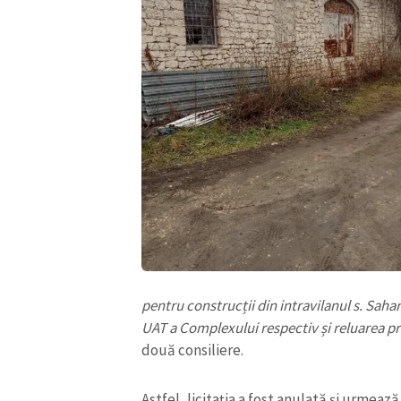
pentru construcții din intravilanul s. Saha
UAT a Complexului respectiv și reluarea pro
două consiliere.
Astfel, licitația a fost anulată și urmează