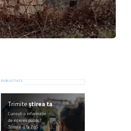
Trimite
știrea ta
Cunoști o informație
de interes public?
Trimite-o la ZdG