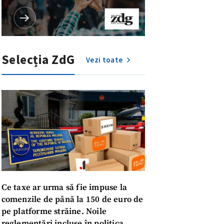
Selecția ZdG
Vezi toate
Ce taxe ar urma să fie impuse la
meu
comenzile de până la 150 de euro de
pe platforme străine. Noile
reglementări incluse în politica