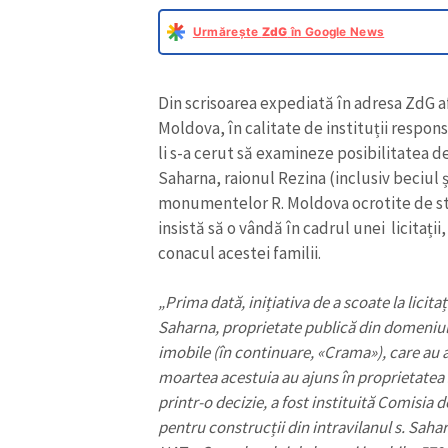
Urmărește
ZdG
în Google News
Din scrisoarea expediată în adresa ZdG a
Moldova, în calitate de instituții respo
li s-a cerut să examineze posibilitatea d
Saharna, raionul Rezina (inclusiv beciul ș
monumentelor R. Moldova ocrotite de stat
insistă să o vândă în cadrul unei licitații
conacul acestei familii.
„Prima dată, inițiativa de a scoate la licita
ȘTIREA MEA
Saharna, proprietate publică din domeniul
imobile (în continuare,
«
Crama
»
), care au
Titlu știre
moartea acestuia au ajuns în proprietatea s
printr-o decizie, a fost instituită Comisia 
Fotografie
pentru construcții din intravilanul s. Saha