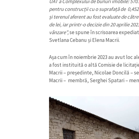
UAT a Complexului de bunuri imobile: 570.8
Link media
pentru construcții cu o suprafață de 0,452
și terenul aferent au fost evaluate de cătr
de lei, iar printr-o decizie din 20 aprilie 20
vânzare”,
se spune în scrisoarea expediat
Mesajul știrei
Svetlana Cebanu și Elena Macrii.
Așa cum în noiembrie 2023 au avut loc aleg
a fost instituită o altă Comisie de licita
Macrii – președinte, Nicolae Doncilă – 
Macrii – membră, Serghei Spatari – membr