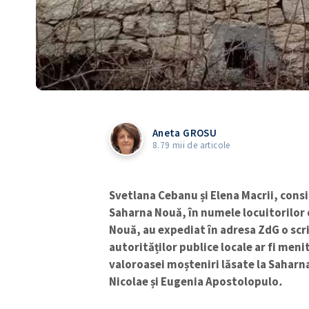
Aneta GROSU
8.79 mii de articole
Svetlana Cebanu și Elena Macrii, consi
Saharna Nouă, în numele locuitorilor 
Nouă, au expediat în adresa ZdG o scri
autorităților publice locale ar fi meni
valoroasei moșteniri lăsate la Saharna
Nicolae și Eugenia Apostolopulo
.