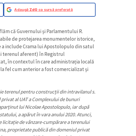
Adaugă
ZdG
ca sursă preferată
flăm că Guvernului și Parlamentului R.
nsabile de protejarea monumentelor istorice,
e a include Crama lui Apostolopulo din satul
i terenul aferent) în Registrul
, în contextul în care administrația locală
, la fel cum anterior a fost comercializat și
ție terenul pentru construcții din intravilanul s.
CONTACT SURSĂ
 privat al UAT a Complexului de bunuri
Sursă anonimă
 aparținut lui Nicolae Apostolopulo, iar după
+ Adaugă titlu
tatului, a apărut în vara anului 2020. Atunci,
Nume
+ Numele 
de licitație de vânzare-cumpărare a terenului
+ Încarcă imagine
rna, proprietate publică din domeniul privat