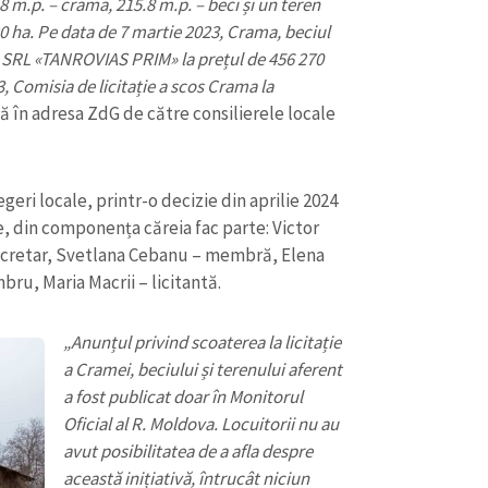
 m.p. – crama, 215.8 m.p. – beci și un teren
Email
+ Emailul 
+ Link media
0 ha. Pe data de 7 martie 2023, Crama, beciul
e SRL
«
TANROVIAS PRIM
»
la prețul de 456 270
Telefon
+ Telefon pe
23, Comisia de licitație a scos Crama la
ă în adresa ZdG de către consilierele locale
Am citit și sunt de ac
+ Mesajul știrei
confidențialitate
.
TRIMITE ȘT
eri locale, printr-o decizie din aprilie 2024
ție, din componența căreia fac parte: Victor
secretar, Svetlana Cebanu – membră, Elena
u, Maria Macrii – licitantă.
„Anunțul privind scoaterea la licitație
a Cramei, beciului și terenului aferent
a fost publicat doar în Monitorul
Oficial al R. Moldova. Locuitorii nu au
avut posibilitatea de a afla despre
această inițiativă, întrucât niciun