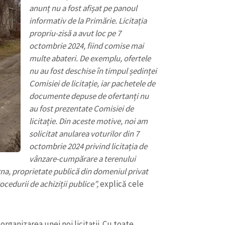
anunț nu a fost afișat pe panoul
informativ de la Primărie. Licitația
propriu-zisă a avut loc pe 7
octombrie 2024, fiind comise mai
multe abateri. De exemplu, ofertele
nu au fost deschise în timpul ședinței
Comisiei de licitație, iar pachetele de
documente depuse de ofertanți nu
au fost prezentate Comisiei de
licitație. Din aceste motive, noi am
solicitat anularea voturilor din 7
octombrie 2024 privind licitația de
vânzare-cumpărare a terenului
rna, proprietate publică din domeniul privat
cedurii de achiziții publice”,
explică cele
 organizarea unei noi licitații. Cu toate