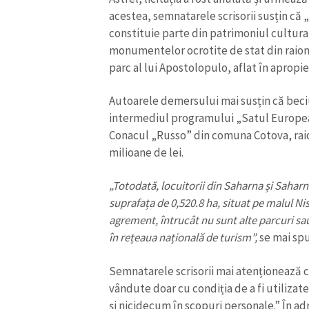
acestea, semnatarele scrisorii susțin că
constituie parte din patrimoniul cultural 
monumentelor ocrotite de stat din raionu
parc al lui Apostolopulo, aflat în apropie
Autoarele demersului mai susțin că beciu
intermediul programului „Satul European
Conacul „Russo” din comuna Cotova, raion
milioane de lei.
„Totodată, locuitorii din Saharna și Sahar
suprafața de 0,520.8 ha, situat pe malul Ni
agrement, întrucât nu sunt alte parcuri sau
în rețeaua națională de turism”,
se mai spu
Semnatarele scrisorii mai atenționează că
vândute doar cu condiția de a fi utilizate
și nicidecum în scopuri personale.” În ad