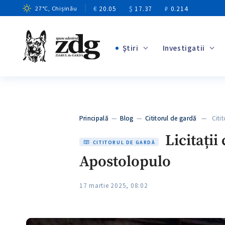
€
20.05
$
17.37
₽
0.214
27
°C
, Chișinău
Ştiri
Investigatii
+4
+1
+13
+11
Principală
—
Blog
—
Cititorul de gardă
— Cititor
+4
Licitații
CITITORUL DE GARDĂ
Apostolopulo
17 martie 2025, 08:02