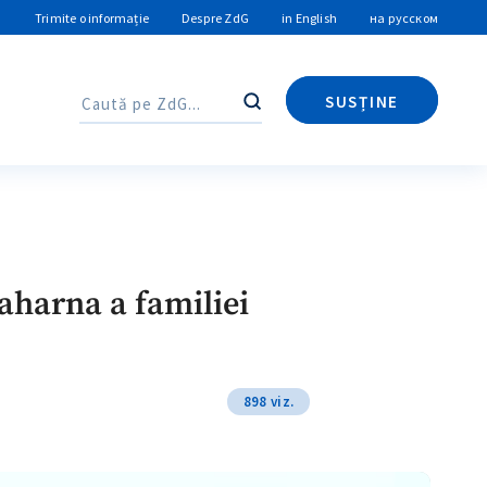
Trimite o informație
Despre ZdG
in English
на русском
SUSȚINE
Caută
Caută
Saharna a familiei
898 viz.