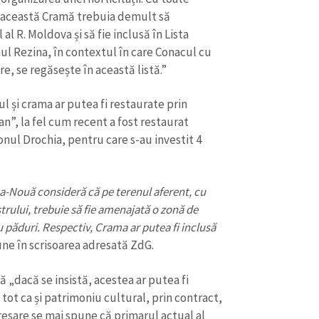
 „această Cramă trebuia demult să
al R. Moldova și să fie inclusă în Lista
l Rezina, în contextul în care Conacul cu
re, se regăsește în această listă.”
l și crama ar putea fi restaurate prin
”, la fel cum recent a fost restaurat
ul Drochia, pentru care s-au investit 4
na-Nouă consideră că pe terenul aferent, cu
strului, trebuie să fie amenajată o zonă de
 păduri. Respectiv, Crama ar putea fi inclusă
ne în scrisoarea adresată ZdG.
 „dacă se insistă, acestea ar putea fi
 tot ca și patrimoniu cultural, prin contract,
resare se mai spune că primarul actual al