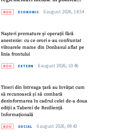
meu
fiscală publicată pentru consultări
6 august 2026, 14:54
NOU
ECONOMIC
rsonal
Nașteri premature și operații fără
ord cu
politica de
anestezie: cu ce orori s-au confruntat
viitoarele mame din Donbasul aflat pe
IREA
linia frontului
6 august 2026, 10:46
NOU
EXTERN
Tineri din întreaga țară au învățat cum
să recunoască și să combată
dezinformarea în cadrul celei de-a doua
ediții a Taberei de Reziliență
Informațională
6 august 2026, 09:43
NOU
SOCIAL