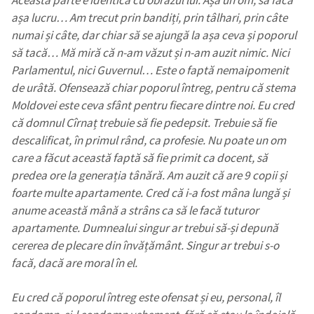
Această parte e identică cu obrazul lui. Așa un om, să facă
așa lucru… Am trecut prin bandiți, prin tâlhari, prin câte
numai și câte, dar chiar să se ajungă la așa ceva și poporul
să tacă… Mă miră că n-am văzut și n-am auzit nimic. Nici
Parlamentul, nici Guvernul… Este o faptă nemaipomenit
de urâtă. Ofensează chiar poporul întreg, pentru că stema
Moldovei este ceva sfânt pentru fiecare dintre noi. Eu cred
că domnul Cîrnaț trebuie să fie pedepsit. Trebuie să fie
descalificat, în primul rând, ca profesie. Nu poate un om
care a făcut această faptă să fie primit ca docent, să
predea ore la generația tânără. Am auzit că are 9 copii și
foarte multe apartamente. Cred că i-a fost mâna lungă și
anume această mână a strâns ca să le facă tuturor
apartamente. Dumnealui singur ar trebui să-și depună
cererea de plecare din învățământ. Singur ar trebui s-o
facă, dacă are moral în el.
Eu cred că poporul întreg este ofensat și eu, personal, îl