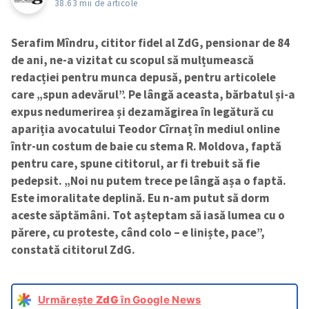
38.63 mii de articole
Serafim Mîndru, cititor fidel al ZdG, pensionar de 84
de ani, ne-a vizitat cu scopul să mulțumească
redacției pentru munca depusă, pentru articolele
care „spun adevărul”. Pe lângă aceasta, bărbatul și-a
expus nedumerirea și dezamăgirea în legătură cu
apariția avocatului Teodor Cîrnaț în mediul online
într-un costum de baie cu stema R. Moldova, faptă
pentru care, spune cititorul, ar fi trebuit să fie
pedepsit. „Noi nu putem trece pe lângă așa o faptă.
Este imoralitate deplină. Eu n-am putut să dorm
aceste săptămâni. Tot așteptam să iasă lumea cu o
părere, cu proteste, când colo – e liniște, pace”,
constată cititorul ZdG.
Urmărește
ZdG
în Google News