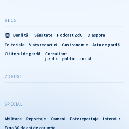
BLOG
Banii tăi
Sănătate
Podcast ZdG
Diaspora
Editoriale
Viața redacției
Gastronomie
Arta de gardă
Cititorul de gardă
Consultant
juridic
politic
social
ZDGUST
SPECIAL
Abilitare
Reportaje
Oameni
Fotoreportaje
Interviuri
Expo 30 de ani de corupție