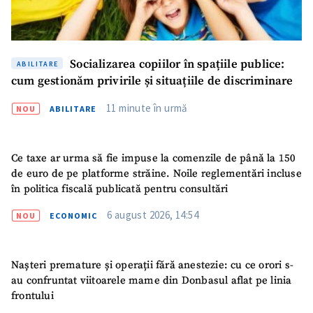
ȘTIREA MEA
Titlu știre
+ Adaugă titlu
Socializarea copiilor în spațiile publice:
ABILITARE
cum gestionăm privirile și situațiile de discriminare
Fotografie
+ Încarcă imagine
11 minute în urmă
NOU
ABILITARE
Link media
+ Link media
Ce taxe ar urma să fie impuse la comenzile de până la 150
de euro de pe platforme străine. Noile reglementări incluse
în politica fiscală publicată pentru consultări
Mesajul știrei
+ Mesajul știrei
6 august 2026, 14:54
NOU
ECONOMIC
CONTACT SURSĂ
Nașteri premature și operații fără anestezie: cu ce orori s-
Sursă anonimă
au confruntat viitoarele mame din Donbasul aflat pe linia
frontului
Nume
+ Numele meu