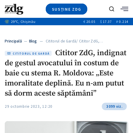
SUSȚINE ZDG
+4
Caută
29
°C
, Chișinău
€
20.05
$
17.37
₽
0.214
Ştiri
+12
+12
Investigatii
Banii tăi
+1
+4
Principală
—
Blog
— Cititorul de Gardă/ Cititor ZdG,…
Video
Cititor ZdG, indignat
Special
CITITORUL DE GARDĂ
de gestul avocatului în costum de
Blog
+1
ZdGust
baie cu stema R. Moldova: „Este
imoralitate deplină. Eu n-am putut
să dorm aceste săptămâni”
29 octombrie 2023, 12:20
3099 viz.