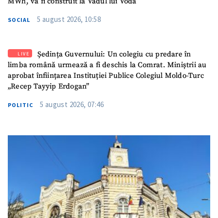
MWh, va fi construit la Vadul lui Vodă
5 august 2026, 10:58
SOCIAL
Ședința Guvernului: Un colegiu cu predare în
LIVE
limba română urmează a fi deschis la Comrat. Miniștrii au
aprobat înființarea Instituției Publice Colegiul Moldo-Turc
„Recep Tayyip Erdogan”
5 august 2026, 07:46
POLITIC