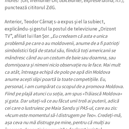
mores!”(Oh, vremurile! Oh, obiceiurile!, expresie latină, n.r.),
punctează cititorul ZdG
.
Anterior, Teodor Cârnaț s-a expus și el la subiect,
explicându-și gestul la postul de televiziune „Orizont
TV”, afiliat lui Ilan Șor.
„Eu credeam că asta e unica
problemă pe care o au moldovenii, anume de a fi patrioți
simbolistici față de statul său, fiindcă toți americanii se
mândresc când au un costum de baie sau doamna, sau
domnișoara și nimeni nicio observație nu le face. Mai mult
ca atât, întreaga echipă de polo pe apă din Moldova
anume acești slipi poartă la toate competițiile. Eu,
personal, i-am cumpărat cu scopul de a promova Moldova.
Fiind pe plajă atunci cu soția, am spus «Trăiască Moldova»
și gata. Dar uitați-vă ce au făcut unii troli ai puterii, adică
cei care o lustruiesc pe Maia Sandu și PAS-ul, care au zis:
«Acum este momentul să-l distrugem pe Teo». Credeți-mă,
așa ceva nu mă distruge pe mine, pentru că mulți au