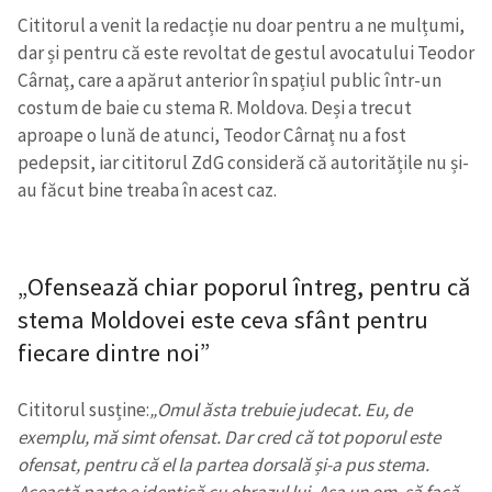
Cititorul a venit la redacție nu doar pentru a ne mulțumi,
dar și pentru că este revoltat de gestul avocatului Teodor
Cârnaț, care a apărut anterior în spațiul public într-un
costum de baie cu stema R. Moldova. Deși a trecut
aproape o lună de atunci, Teodor Cârnaț nu a fost
pedepsit, iar cititorul ZdG consideră că autoritățile nu și-
au făcut bine treaba în acest caz.
„Ofensează chiar poporul întreg, pentru că
stema Moldovei este ceva sfânt pentru
fiecare dintre noi”
Cititorul susține:
„Omul ăsta trebuie judecat. Eu, de
exemplu, mă simt ofensat. Dar cred că tot poporul este
ofensat, pentru că el la partea dorsală și-a pus stema.