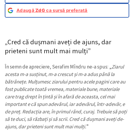
Adaugă
ZdG
ca sursă preferată
„Cred că dușmani aveți de ajuns, dar
prieteni sunt mult mai mulți”
În semn de apreciere, Serafim Mîndru ne-a spus: „
Ziarul
acesta m-a susținut, m-a crescut și m-a adus până la
bătrânețe. Mulțumesc ziarului pentru acele pagini care au
fost publicate toată vremea, materiale bune, materiale
care trag drept în țintă și în afară de aceasta, cel mai
important e că spun adevărul, iar adevărul, într-adevăr, e
de preț. Redacția are, în primul rând, curaj. Trebuie să poți
să te duci, să răzbați și să scrii. Cred că dușmani aveți de-
ajuns, dar prieteni sunt mult mai mulți.
”