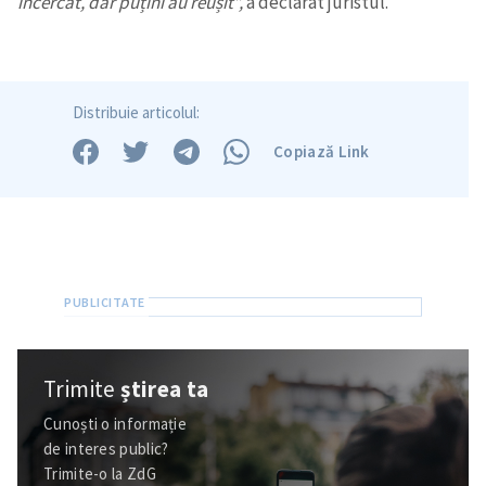
încercat, dar puțini au reușit”,
a declarat juristul.
Distribuie articolul:
Copiază Link
Trimite
știrea ta
Cunoști o informație
de interes public?
Trimite-o la ZdG