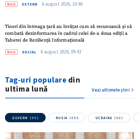
6 august 2026, 10:46
NOU
EXTERN
Email
+ Emailul meu
Tineri din întreaga țară au învățat cum să recunoască și să
combată dezinformarea în cadrul celei de-a doua ediții a
Telefon
+ Telefon personal
Taberei de Reziliență Informațională
Am citit și sunt de
6 august 2026, 09:43
NOU
SOCIAL
acord cu
politica de
confidențialitate
.
TRIMITE ȘTIREA
Tag-uri populare
din
ultima lună
Vezi ultimele știri
GUVERN
1902
RUSIA
1886
UCRAINA
1661