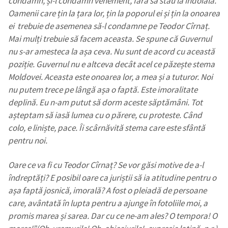
condamn, și-l condamn vehement, fără să stau la îndoială.
Oamenii care țin la țara lor, țin la poporul ei și țin la onoarea
ei trebuie de asemenea să-l condamne pe Teodor Cîrnaț.
Mai mulți trebuie să facem aceasta. Se spune că Guvernul
nu s-ar amesteca la așa ceva. Nu sunt de acord cu această
poziție. Guvernul nu e altceva decât acel ce păzește stema
Moldovei. Aceasta este onoarea lor, a mea și a tuturor. Noi
nu putem trece pe lângă așa o faptă. Este imoralitate
deplină. Eu n-am putut să dorm aceste săptămâni. Tot
așteptam să iasă lumea cu o părere, cu proteste. Când
colo, e liniște, pace. Îi scârnăvită stema care este sfântă
pentru noi.
Trimite o informație
Despre ZdG
in English
на русском
Oare ce va fi cu Teodor Cîrnaț? Se vor găsi motive de a-l
îndreptăți? E posibil oare ca juriștii să ia atitudine pentru o
așa faptă josnică, imorală? A fost o pleiadă de persoane
care, avântată în lupta pentru a ajunge în fotoliile moi, a
promis marea și sarea. Dar cu ce ne-am ales? O tempora! O