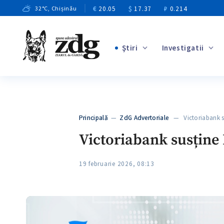
€
20.05
$
17.37
₽
0.214
32
°C
, Chișinău
Ştiri
Investigatii
+3
+1
+11
+6
Principală
—
ZdG Advertoriale
— Victoriabank su
+5
Victoriabank susține 
19 februarie 2026, 08:13