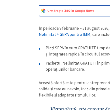
Urmărește
ZdG
în Google News
În perioada 9 februarie – 31 august 2026, 
Nelimitat + SEPA pentru IMM
, care inclu
Plăți SEPA în euro GRATUITE timp de 6
și integrarea rapidă în circuitul ec
Pachetul Nelimitat GRATUIT în primel
operațiunilor bancare.
Această ofertă este pentru antreprenorii
solide și care au nevoie, încă din prime
flexibile și adaptate ritmului lor.
„
Victoriabank este aproape de 