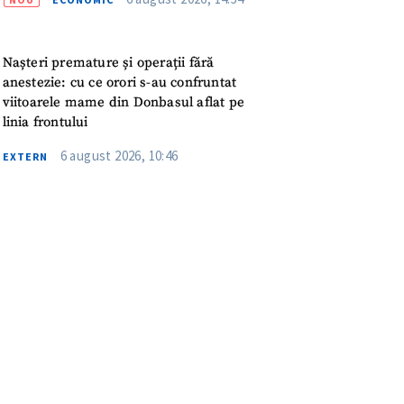
meu
rsonal
Nașteri premature și operații fără
anestezie: cu ce orori s-au confruntat
ord cu
politica de
viitoarele mame din Donbasul aflat pe
linia frontului
6 august 2026, 10:46
IREA
EXTERN