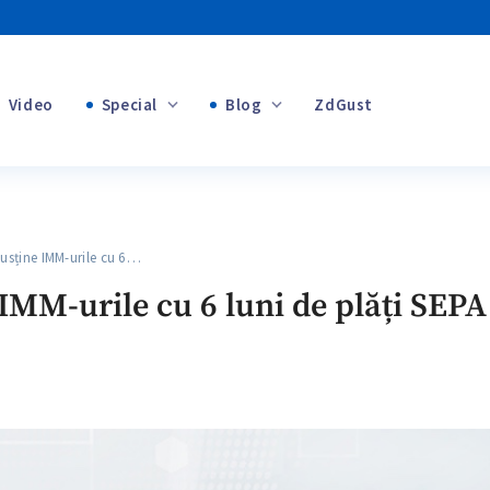
Video
Special
Blog
ZdGust
+1
Banii tăi
+1
sține IMM-urile cu 6…
+1
IMM-urile cu 6 luni de plăți SEPA
+1