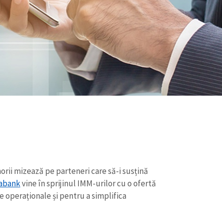
rii mizează pe parteneri care să-i susțină
iabank
vine în sprijinul IMM-urilor cu o ofertă
e operaționale și pentru a simplifica