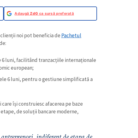
Adaugă
ZdG
ca sursă preferată
clienții noi pot beneficia de
Pachetul
de:
 luni, facilitând tranzacțiile internaționale
onomic european;
e 6 luni, pentru o gestiune simplificată a
 care își construiesc afacerea pe baze
le etape, de soluții bancare moderne,
antreprenori, indiferent de etapa de