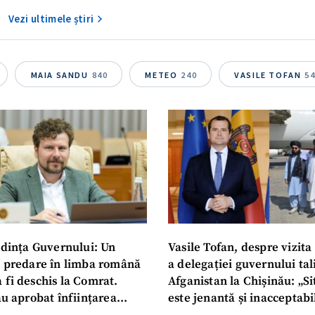
Vezi ultimele știri
MAIA SANDU
840
METEO
240
VASILE TOFAN
5
dința Guvernului: Un
Vasile Tofan, despre vizita 
u predare în limba română
a delegației guvernului ta
 fi deschis la Comrat.
Afganistan la Chișinău: „Si
au aprobat înființarea
este jenantă și inacceptabi