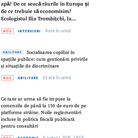
apă? De ce seacă râurile în Europa și
de ce trebuie să economisim?
Ecologistul Ilia Trombițchi, la
Podcast ZdCe
4 ore în urmă
NOU
INTERVIURI
Socializarea copiilor în
ABILITARE
spațiile publice: cum gestionăm privirile
și situațiile de discriminare
10 ore în urmă
NOU
ABILITARE
Ce taxe ar urma să fie impuse la
comenzile de până la 150 de euro de pe
platforme străine. Noile reglementări
incluse în politica fiscală publicată
meu
pentru consultări
6 august 2026, 14:54
NOU
ECONOMIC