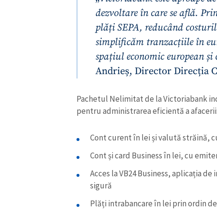
dezvoltare în care se află. Pri
plăți SEPA, reducând costuril
simplificăm tranzacțiile în eu
spațiul economic european și c
Andrieș, Director Direcția 
Pachetul Nelimitat de la Victoriabank in
pentru administrarea eficientă a afacerii
Cont curent în lei și valută străină, 
ȘTIREA MEA
Cont și card Business în lei, cu emite
Acces la VB24 Business, aplicația de
Titlu știre
sigură
Fotografie
Plăți intrabancare în lei prin ordin d