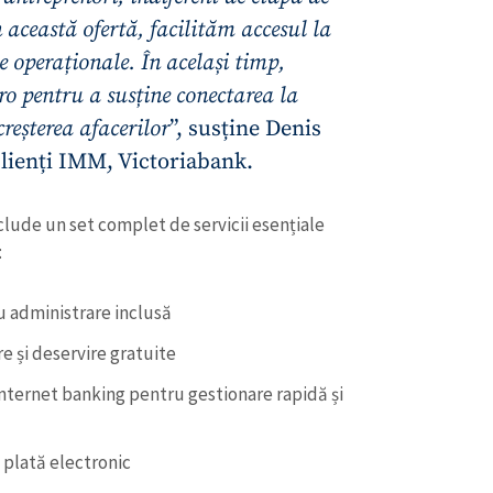
n această ofertă, facilităm accesul la
e operaționale. În același timp,
ro pentru a susține conectarea la
reșterea afacerilor
”, susține Denis
Clienți IMM, Victoriabank.
clude un set complet de servicii esențiale
:
cu administrare inclusă
CONTACT SURSĂ
re și deservire gratuite
Sursă anonimă
 internet banking pentru gestionare rapidă și
+ Adaugă titlu
Nume
+ Numele 
+ Încarcă imagine
e plată electronic