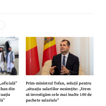
4
„oficială”
Prim-ministrul Tofan, soluții pentru
liban din
„situația salariilor nesimțite: „Vrem
tuația
să investigăm cele mai înalte 100 de
lă”
pachete salariale”