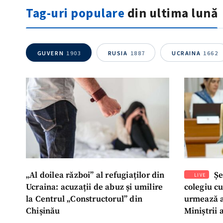
Tag-uri populare
din ultima lună
GUVERN
1903
RUSIA
1887
UCRAINA
1662
„Al doilea război” al refugiaților din
Șe
LIVE
Ucraina: acuzații de abuz și umilire
colegiu c
la Centrul „Constructorul” din
urmează a
Chișinău
Miniștrii 