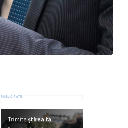
Trimite
știrea ta