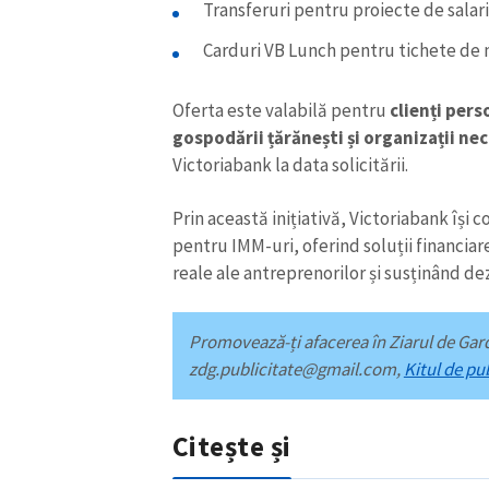
Transferuri pentru proiecte de salariz
Link media
Carduri VB Lunch pentru tichete de m
Oferta este valabilă pentru
clienți pers
Mesajul știrei
gospodării țărănești și organizații ne
Victoriabank la data solicitării.
Prin această inițiativă, Victoriabank își 
pentru IMM-uri, oferind soluții financiar
reale ale antreprenorilor și susținând de
Promovează-ți afacerea în Ziarul de Gard
zdg.publicitate@gmail.com
,
Kitul de pu
Citește și