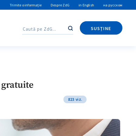
Trimite o informație
Despre ZdG
in English
на русском
SUSȚINE
Caută
Caută
 gratuite
823 viz.