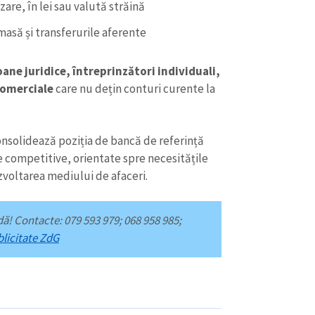
Email
+ Emailul 
are, în lei sau valută străină
+ Link media
asă și transferurile aferente
Telefon
+ Telefon pe
oane juridice, întreprinzători individuali,
Am citit și sunt de ac
+ Mesajul știrei
comerciale
care nu dețin conturi curente la
confidențialitate
.
TRIMITE ȘT
consolidează poziția de bancă de referință
e competitive, orientate spre necesitățile
zvoltarea mediului de afaceri.
ă! Contacte: 079 593 979; 068 958 985;
blicitate ZdG