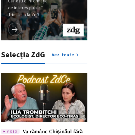
Cunoști o informație
de interes public?
Trimite-o la ZdG
Selecția ZdG
Vezi toate
Va rămâne Chișinăul fără
VIDEO