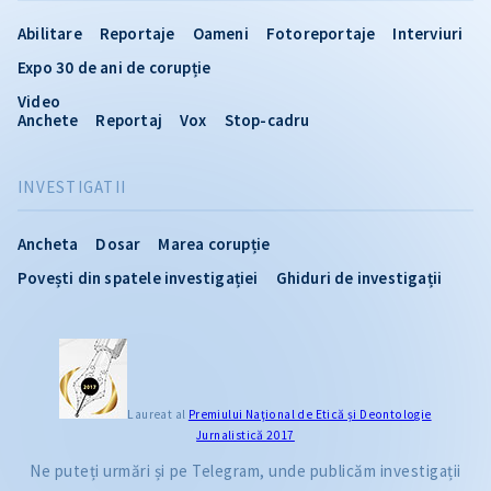
Abilitare
Reportaje
Oameni
Fotoreportaje
Interviuri
Expo 30 de ani de corupție
Video
Anchete
Reportaj
Vox
Stop-cadru
INVESTIGATII
Ancheta
Dosar
Marea corupție
Povești din spatele investigației
Ghiduri de investigații
Laureat al
Premiului Naţional de Etică și Deontologie
Jurnalistică 2017
Ne puteți urmări și pe Telegram, unde publicăm investigații