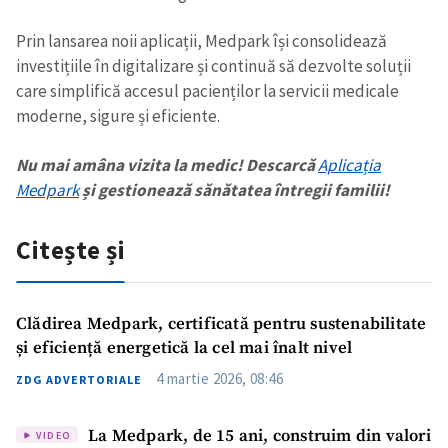
Prin lansarea noii aplicații, Medpark își consolidează
investițiile în digitalizare și continuă să dezvolte soluții
care simplifică accesul pacienților la servicii medicale
moderne, sigure și eficiente.
Nu mai amâna vizita la medic! Descarcă
Aplicația
Medpark
și gestionează sănătatea întregii familii!
Citește și
Trimite o informație
Despre ZdG
Clădirea Medpark, certificată pentru sustenabilitate
in English
на русском
și eficiență energetică la cel mai înalt nivel
4 martie 2026, 08:46
ZDG ADVERTORIALE
La Medpark, de 15 ani, construim din valori
VIDEO