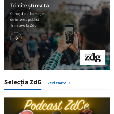
Trimite
știrea ta
Cunoști o informație
de interes public?
Trimite-o la ZdG
Selecția ZdG
Vezi toate