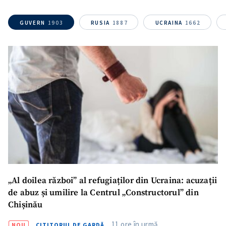
GUVERN
1903
RUSIA
1887
UCRAINA
1662
„Al doilea război” al refugiaților din Ucraina: acuzații
de abuz și umilire la Centrul „Constructorul” din
SUSȚINE
Chișinău
11 ore în urmă
NOU
CITITORUL DE GARDĂ