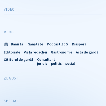
VIDEO
BLOG
Banii tăi
Sănătate
Podcast ZdG
Diaspora
Editoriale
Viața redacției
Gastronomie
Arta de gardă
Cititorul de gardă
Consultant
juridic
politic
social
ZDGUST
SPECIAL