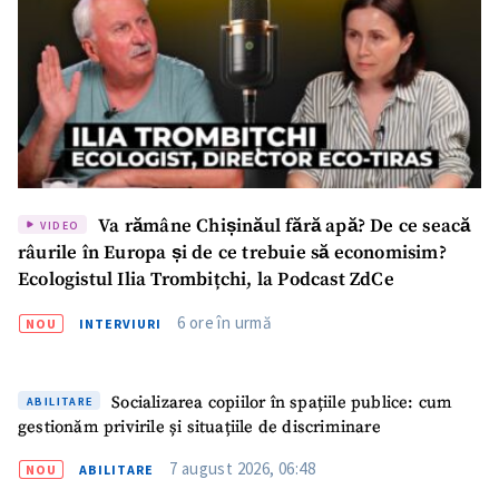
ȘTIREA MEA
Titlu știre
+ Adaugă titlu
Fotografie
+ Încarcă imagine
Va rămâne Chișinăul fără apă? De ce seacă
VIDEO
râurile în Europa și de ce trebuie să economisim?
Link media
+ Link media
Ecologistul Ilia Trombițchi, la Podcast ZdCe
6 ore în urmă
NOU
INTERVIURI
Mesajul știrei
+ Mesajul știrei
Socializarea copiilor în spațiile publice: cum
ABILITARE
gestionăm privirile și situațiile de discriminare
CONTACT SURSĂ
7 august 2026, 06:48
NOU
ABILITARE
Sursă anonimă