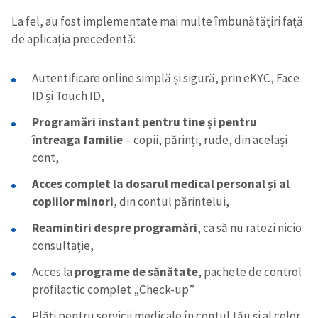
La fel, au fost implementate mai multe îmbunătățiri față
de aplicația precedentă:
Autentificare online simplă și sigură, prin eKYC, Face
ID și Touch ID,
Programări instant pentru tine și pentru
întreaga familie
– copii, părinți, rude, din același
cont,
Acces complet la dosarul medical personal și al
copiilor minori
, din contul părintelui,
Reamintiri despre programări
, ca să nu ratezi nicio
consultație,
Acces la
programe de sănătate
, pachete de control
profilactic complet „Check-up”
Plăți pentru servicii medicale în contul tău și al celor