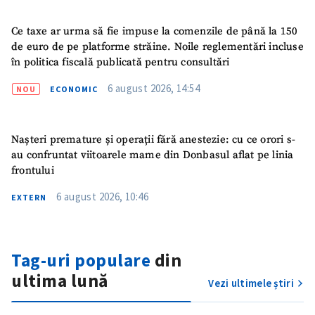
Nume
+ Numele meu
Ce taxe ar urma să fie impuse la comenzile de până la 150
de euro de pe platforme străine. Noile reglementări incluse
Email
+ Emailul meu
în politica fiscală publicată pentru consultări
6 august 2026, 14:54
NOU
ECONOMIC
Telefon
+ Telefon personal
Am citit și sunt de
Nașteri premature și operații fără anestezie: cu ce orori s-
acord cu
politica de
au confruntat viitoarele mame din Donbasul aflat pe linia
confidențialitate
.
frontului
TRIMITE ȘTIREA
6 august 2026, 10:46
EXTERN
Tag-uri populare
din
ultima lună
Vezi ultimele știri