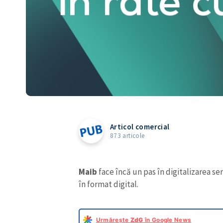
Articol comercial
873 articole
Maib
face încă un pas în digitalizarea se
în format digital.
Urmărește
ZdG
în Google News