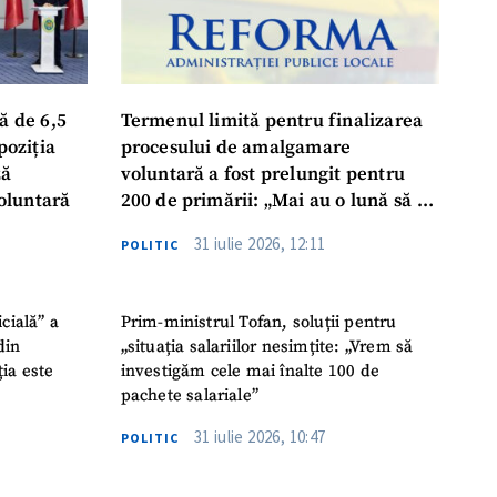
ă de 6,5
Termenul limită pentru finalizarea
poziția
procesului de amalgamare
ză
voluntară a fost prelungit pentru
oluntară
200 de primării: „Mai au o lună să se
așeze la masă, să ia o decizie finală”
31 iulie 2026, 12:11
POLITIC
icială” a
Prim-ministrul Tofan, soluții pentru
din
„situația salariilor nesimțite: „Vrem să
ția este
investigăm cele mai înalte 100 de
pachete salariale”
31 iulie 2026, 10:47
POLITIC