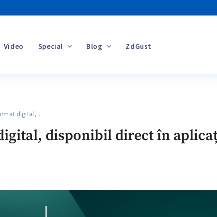
Video
Special
Blog
ZdGust
Banii tăi
ormat digital,…
digital, disponibil direct în apli