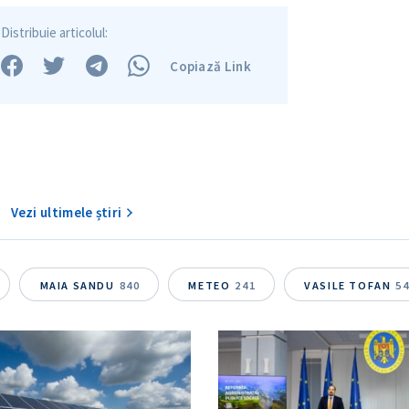
Distribuie articolul:
Copiază Link
Vezi ultimele știri
MAIA SANDU
840
METEO
241
VASILE TOFAN
5