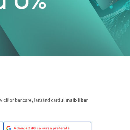
rviciilor bancare, lansând cardul
maib liber
Adaugă
ZdG
ca sursă preferată