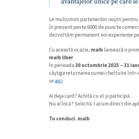
avantajelor unice pe care le
Link media
Le mulțumim partenerilor noștri pentru 
în prezent peste 6000 de puncte comercia
dezvoltăm permanent noi experiențe pent
Mesajul știrei
Cu această ocazie,
maib
lansează o promo
maib liber
.
În perioada
30 octombrie 2025 – 31 ian
câștiga returnarea sumei cheltuite într-o
se
aici
.
Ai deja card? Achită cu el și participă.
Nu ai încă? Solicită-l acum direct din ap
Tu conduci. maib