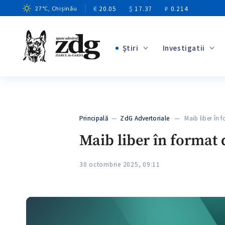
€
20.05
$
17.37
₽
0.214
27
°C
, Chișinău
Ştiri
Investigatii
+1
+8
+2
Principală
—
ZdG Advertoriale
— Maib liber în f
+2
Maib liber în format 
30 octombrie 2025, 09:11