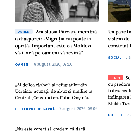
Anastasia Pârvan, membră
Un parc f
OAMENI
a diasporei: „Migrația nu poate fi
sistem de
oprită. Important este ca Moldova
construit 
să-i facă pe oameni să revină”
5 
SOCIAL
8 august 2026, 07:16
OAMENI
Șe
LIVE
cu predare
„Al doilea război” al refugiaților din
fi deschis 
Ucraina: acuzații de abuz și umilire la
înființarea 
Centrul „Constructorul” din Chișinău
Moldo-Turc
7 august 2026, 08:06
CITITORUL DE GARDĂ
5
POLITIC
„Nu este corect să credem că dacă