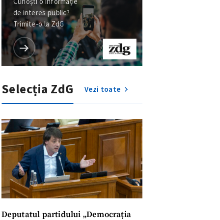
Cunoști o informație
de interes public?
Trimite-o la ZdG
Selecția ZdG
Vezi toate
Deputatul partidului „Democrația