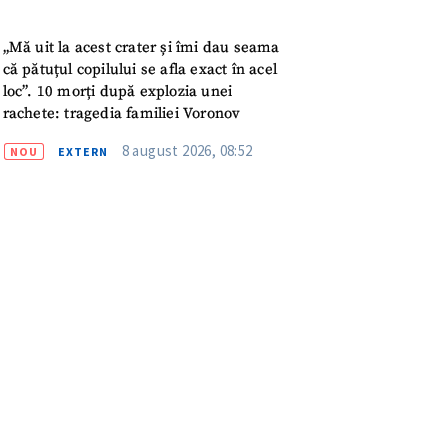
meu
„Mă uit la acest crater și îmi dau seama
rsonal
că pătuțul copilului se afla exact în acel
loc”. 10 morți după explozia unei
ord cu
politica de
rachete: tragedia familiei Voronov
8 august 2026, 08:52
NOU
EXTERN
IREA