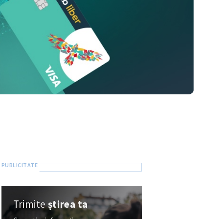
Trimite
știrea ta