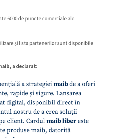
ste 6000 de puncte comerciale ale
lizare și lista partenerilor sunt disponibile
aib, a declarat:
sențială a strategiei
maib
de a oferi
nte, rapide și sigure. Lansarea
CONTACT SURSĂ
t digital, disponibil direct în
Sursă anonimă
+ Adaugă titlu
ntul nostru de a crea soluții
pe client. Cardul
maib liber
este
Nume
+ Numele 
+ Încarcă imagine
ite produse maib, datorită