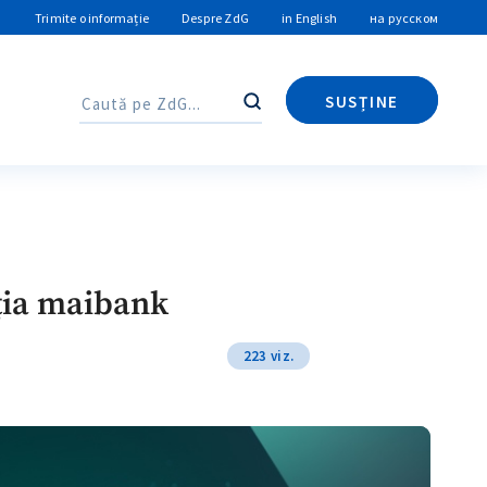
Trimite o informație
Despre ZdG
in English
на русском
SUSȚINE
Caută
Caută
cația maibank
223 viz.