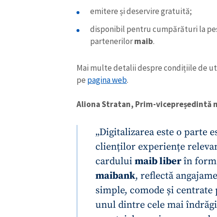
emitere și deservire gratuită;
disponibil pentru cumpărături la pe
partenerilor
maib
.
Mai multe detalii despre condițiile de uti
pe
pagina web
.
Aliona Stratan, Prim-vicepreședintă m
„Digitalizarea este o parte e
clienților experiențe releva
ȘTIREA MEA
cardului
maib liber
în forma
Titlu știre
maibank
, reflectă angajame
simple, comode și centrate 
Fotografie
unul dintre cele mai îndrăg