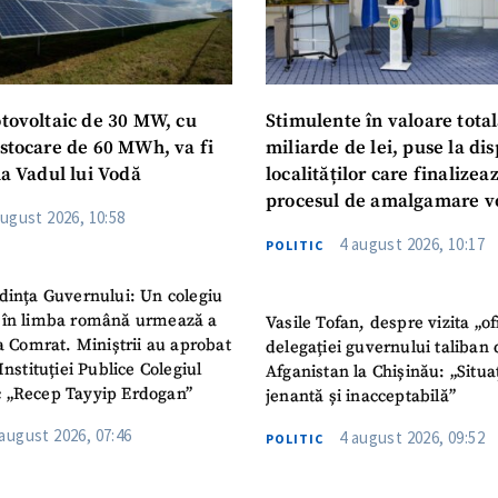
otovoltaic de 30 MW, cu
Stimulente în valoare total
 stocare de 60 MWh, va fi
miliarde de lei, puse la dis
la Vadul lui Vodă
localităților care finalizea
procesul de amalgamare v
august 2026, 10:58
4 august 2026, 10:17
POLITIC
dința Guvernului: Un colegiu
 în limba română urmează a
Vasile Tofan, despre vizita „of
la Comrat. Miniștrii au aprobat
delegației guvernului taliban 
Instituției Publice Colegiul
Afganistan la Chișinău: „Situa
 „Recep Tayyip Erdogan”
jenantă și inacceptabilă”
 august 2026, 07:46
4 august 2026, 09:52
POLITIC