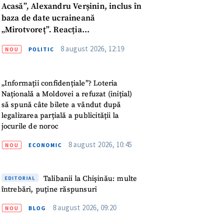
Acasă”, Alexandru Verșinin, inclus în
baza de date ucraineană
„Mirotvoreț”. Reacția
parlamentarului
8 august 2026, 12:19
NOU
POLITIC
„Informații confidențiale”? Loteria
Națională a Moldovei a refuzat (inițial)
să spună câte bilete a vândut după
legalizarea parțială a publicității la
jocurile de noroc
8 august 2026, 10:45
NOU
ECONOMIC
Talibanii la Chișinău: multe
EDITORIAL
întrebări, puține răspunsuri
meu
8 august 2026, 09:20
NOU
BLOG