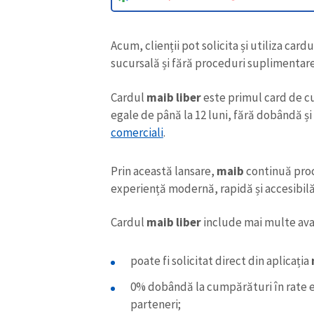
Acum, clienții pot solicita și utiliza cardu
sucursală și fără proceduri suplimentar
Cardul
maib liber
este primul card de c
egale de până la 12 luni, fără dobândă și
comerciali
.
Prin această lansare,
maib
continuă proce
experiență modernă, rapidă și accesibil
Cardul
maib liber
include mai multe av
poate fi solicitat direct din aplicația
0% dobândă la cumpărături în rate eg
parteneri;