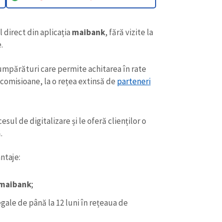
l direct din aplicația
maibank
, fără vizite la
e.
umpărături care permite achitarea în rate
 comisioane, la o rețea extinsă de
parteneri
sul de digitalizare și le oferă clienților o
ă.
antaje:
maibank
;
ale de până la 12 luni în rețeaua de