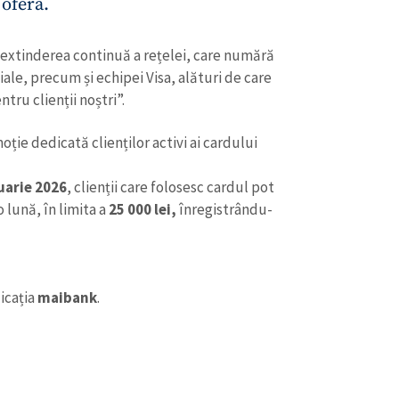
 oferă.
Email
+ Emailul 
+ Link media
extinderea continuă a rețelei, care numără
Telefon
+ Telefon pe
le, precum și echipei Visa, alături de care
Am citit și sunt de ac
ru clienții noștri”.
+ Mesajul știrei
confidențialitate
.
ție dedicată clienților activi ai cardului
TRIMITE ȘT
uarie 2026
, clienții care folosesc cardul pot
 lună, în limita a
25 000 lei,
înregistrându-
licația
maibank
.