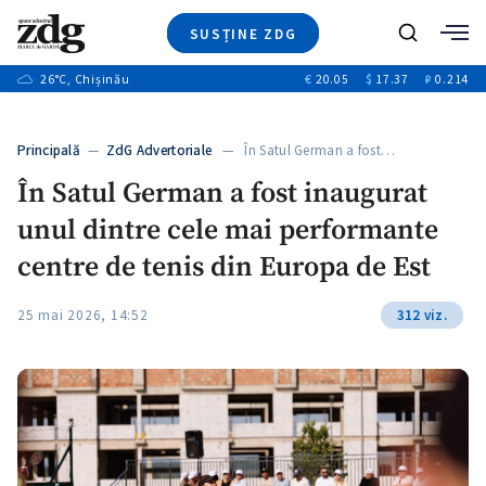
SUSȚINE ZDG
+3
Caută
+1
26
°C
, Chișinău
€
20.05
$
17.37
₽
0.214
Ştiri
+8
+3
Investigatii
Banii tăi
+1
+5
Principală
—
ZdG Advertoriale
— În Satul German a fost…
Video
+1
În Satul German a fost inaugurat
Special
unul dintre cele mai performante
Blog
+1
ZdGust
centre de tenis din Europa de Est
25 mai 2026, 14:52
312 viz.
+1