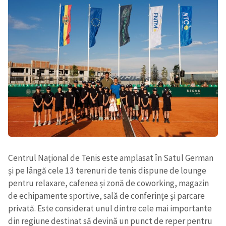
ȘTIREA MEA
Titlu știre
+ Adaugă titlu
Centrul Național de Tenis este amplasat în Satul German
Fotografie
+ Încarcă imagine
și pe lângă cele 13 terenuri de tenis dispune de lounge
pentru relaxare, cafenea și zonă de coworking, magazin
de echipamente sportive, sală de conferințe și parcare
Link media
+ Link media
privată. Este considerat unul dintre cele mai importante
din regiune destinat să devină un punct de reper pentru