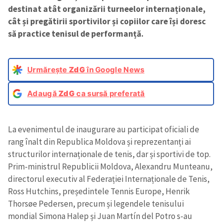
destinat atât organizării turneelor internaționale,
cât și pregătirii sportivilor și copiilor care își doresc
să practice tenisul de performanță.
Urmărește
ZdG
în Google News
Adaugă
ZdG
ca sursă preferată
La evenimentul de inaugurare au participat oficiali de
rang înalt din Republica Moldova și reprezentanți ai
structurilor internaționale de tenis, dar și sportivi de top.
Prim-ministrul Republicii Moldova, Alexandru Munteanu,
directorul executiv al Federației Internaționale de Tenis,
Ross Hutchins, președintele Tennis Europe, Henrik
Thorsøe Pedersen, precum și legendele tenisului
mondial Simona Halep și Juan Martín del Potro s-au