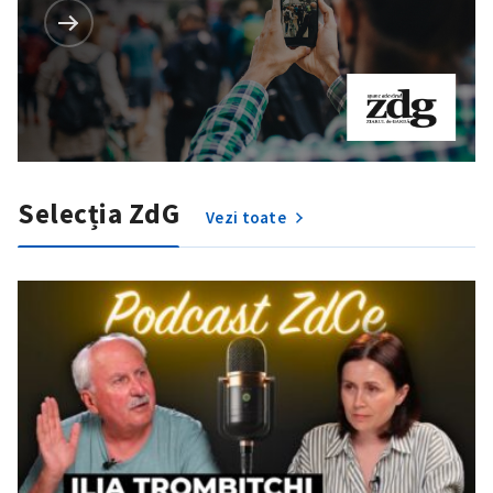
Selecția ZdG
Vezi toate
SUSȚINE