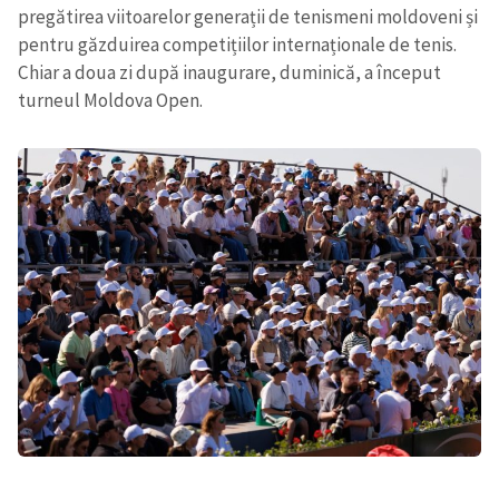
pregătirea viitoarelor generații de tenismeni moldoveni și
pentru găzduirea competițiilor internaționale de tenis.
Mesajul știrei
+ Mesajul știrei
Chiar a doua zi după inaugurare, duminică, a început
turneul Moldova Open.
CONTACT SURSĂ
Sursă anonimă
Nume
+ Numele meu
Email
+ Emailul meu
Telefon
+ Telefon personal
Am citit și sunt de
acord cu
politica de
confidențialitate
.
TRIMITE ȘTIREA