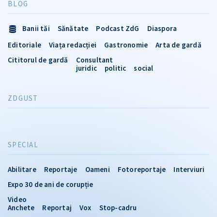
BLOG
Banii tăi
Sănătate
Podcast ZdG
Diaspora
Editoriale
Viața redacției
Gastronomie
Arta de gardă
Cititorul de gardă
Consultant
juridic
politic
social
ZDGUST
SPECIAL
Abilitare
Reportaje
Oameni
Fotoreportaje
Interviuri
Expo 30 de ani de corupție
Video
Anchete
Reportaj
Vox
Stop-cadru