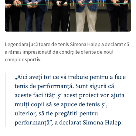
Legendara jucătoare de tenis Simona Halep a declarat că
a rămas impresionată de condițiile oferite de noul
complex sportiv.
„Aici aveți tot ce vă trebuie pentru a face
tenis de performanță. Sunt sigură că
aceste facilități și acest proiect vor ajuta
Trimite o informație
Despre ZdG
mulți copii să se apuce de tenis și,
in English
на русском
ulterior, să fie pregătiți pentru
performanță”, a declarat Simona Halep.