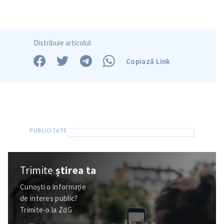
Distribuie articolul:
Copiază Link
Trimite
știrea ta
Cunoști o informație
de interes public?
Trimite-o la ZdG