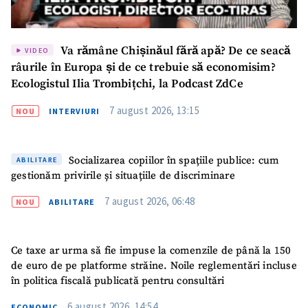
Va rămâne Chișinăul fără apă? De ce seacă
VIDEO
râurile în Europa și de ce trebuie să economisim?
Ecologistul Ilia Trombițchi, la Podcast ZdCe
7 august 2026, 13:15
NOU
INTERVIURI
Socializarea copiilor în spațiile publice: cum
ABILITARE
gestionăm privirile și situațiile de discriminare
7 august 2026, 06:48
NOU
ABILITARE
Ce taxe ar urma să fie impuse la comenzile de până la 150
de euro de pe platforme străine. Noile reglementări incluse
în politica fiscală publicată pentru consultări
6 august 2026, 14:54
ECONOMIC