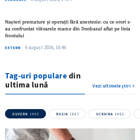
Nașteri premature și operații fără anestezie: cu ce orori s-
au confruntat viitoarele mame din Donbasul aflat pe linia
frontului
6 august 2026, 10:46
EXTERN
Tag-uri populare
din
ultima lună
Vezi ultimele știri
GUVERN
1903
RUSIA
1887
UCRAINA
1662