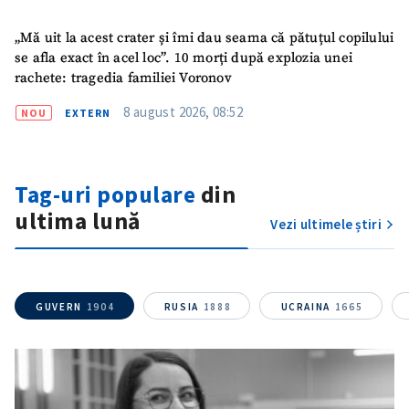
„Mă uit la acest crater și îmi dau seama că pătuțul copilului
se afla exact în acel loc”. 10 morți după explozia unei
rachete: tragedia familiei Voronov
8 august 2026, 08:52
NOU
EXTERN
Tag-uri populare
din
ultima lună
Vezi ultimele știri
GUVERN
1904
RUSIA
1888
UCRAINA
1665