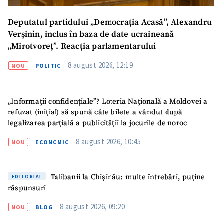
Deputatul partidului „Democrația Acasă”, Alexandru
Verșinin, inclus în baza de date ucraineană
„Mirotvoreț”. Reacția parlamentarului
8 august 2026, 12:19
NOU
POLITIC
„Informații confidențiale”? Loteria Națională a Moldovei a
refuzat (inițial) să spună câte bilete a vândut după
legalizarea parțială a publicității la jocurile de noroc
8 august 2026, 10:45
NOU
ECONOMIC
Trimite o informație
Despre ZdG
Talibanii la Chișinău: multe întrebări, puține
EDITORIAL
in English
на русском
răspunsuri
8 august 2026, 09:20
NOU
BLOG