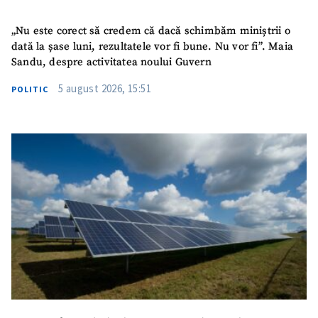
Titlu știre
+ Adaugă titlu
„Nu este corect să credem că dacă schimbăm miniștrii o
dată la șase luni, rezultatele vor fi bune. Nu vor fi”. Maia
Fotografie
+ Încarcă imagine
Sandu, despre activitatea noului Guvern
5 august 2026, 15:51
POLITIC
Link media
+ Link media
Mesajul știrei
+ Mesajul știrei
CONTACT SURSĂ
Sursă anonimă
Nume
+ Numele meu
Email
+ Emailul meu