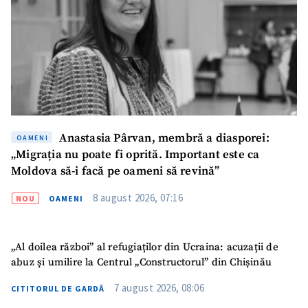
Anastasia Pârvan, membră a diasporei:
OAMENI
„Migrația nu poate fi oprită. Important este ca
Moldova să-i facă pe oameni să revină”
8 august 2026, 07:16
NOU
OAMENI
„Al doilea război” al refugiaților din Ucraina: acuzații de
abuz și umilire la Centrul „Constructorul” din Chișinău
7 august 2026, 08:06
CITITORUL DE GARDĂ
ȘTIREA MEA