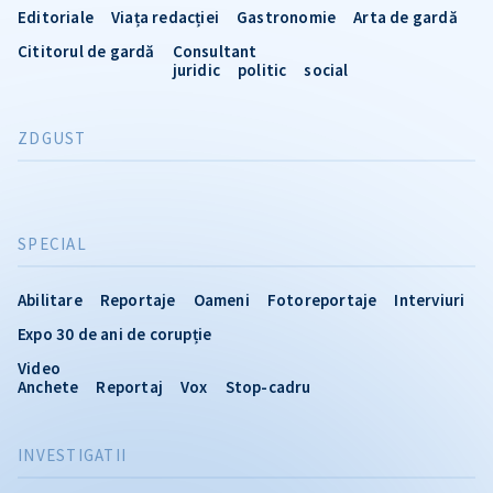
Editoriale
Viața redacției
Gastronomie
Arta de gardă
Cititorul de gardă
Consultant
juridic
politic
social
ZDGUST
SPECIAL
Abilitare
Reportaje
Oameni
Fotoreportaje
Interviuri
Expo 30 de ani de corupție
Video
Anchete
Reportaj
Vox
Stop-cadru
INVESTIGATII