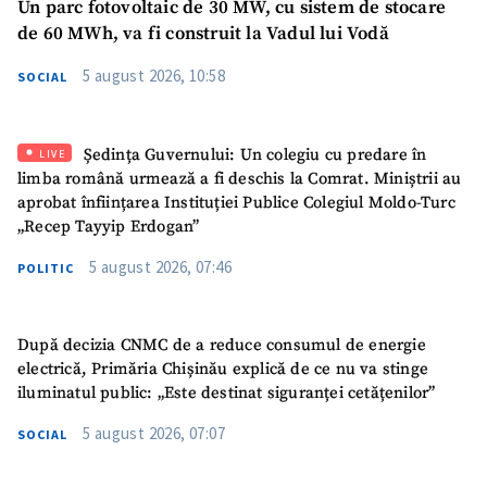
Un parc fotovoltaic de 30 MW, cu sistem de stocare
de 60 MWh, va fi construit la Vadul lui Vodă
Telefon
+ Telefon personal
5 august 2026, 10:58
SOCIAL
Am citit și sunt de
acord cu
politica de
confidențialitate
.
Ședința Guvernului: Un colegiu cu predare în
LIVE
limba română urmează a fi deschis la Comrat. Miniștrii au
TRIMITE ȘTIREA
aprobat înființarea Instituției Publice Colegiul Moldo-Turc
„Recep Tayyip Erdogan”
5 august 2026, 07:46
POLITIC
După decizia CNMC de a reduce consumul de energie
electrică, Primăria Chișinău explică de ce nu va stinge
iluminatul public: „Este destinat siguranței cetățenilor”
5 august 2026, 07:07
SOCIAL