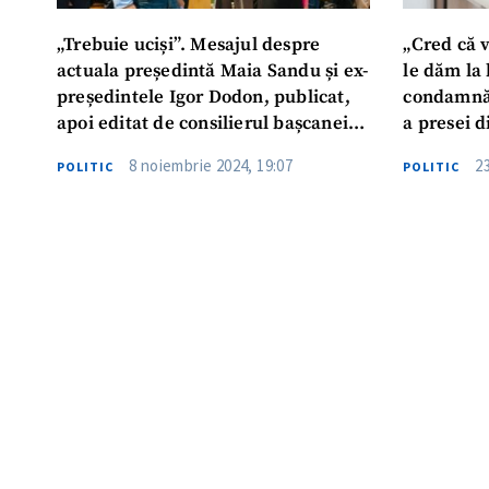
„Trebuie uciși”. Mesajul despre
„Cred că 
actuala președintă Maia Sandu și ex-
le dăm la
președintele Igor Dodon, publicat,
condamnă 
apoi editat de consilierul bașcanei
a presei 
Evghenia Guțul
8 noiembrie 2024, 19:07
2
POLITIC
POLITIC