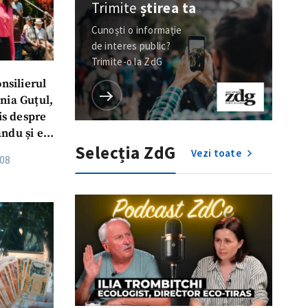
Trimite
știrea ta
Cunoști o informație
de interes public?
Trimite-o la ZdG
nsilierul
nia Guțul,
ris despre
ndu și ex-
Selecția ZdG
ă ambii
Vezi toate
:08