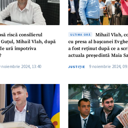
ă riscă consilierul
Mihail Vlah, co
ULTIMA ORĂ
 Guțul, Mihail Vlah, după
cu presa al bașcanei Evghe
 de ură împotriva
a fost reținut după ce a sc
?
actuala președintă Maia Sa
președintele Igor Dodon c
9 noiembrie 2024, 13:40
9 noiembrie 2024, 09
JUSTIȚIE
„trebuie uciși”