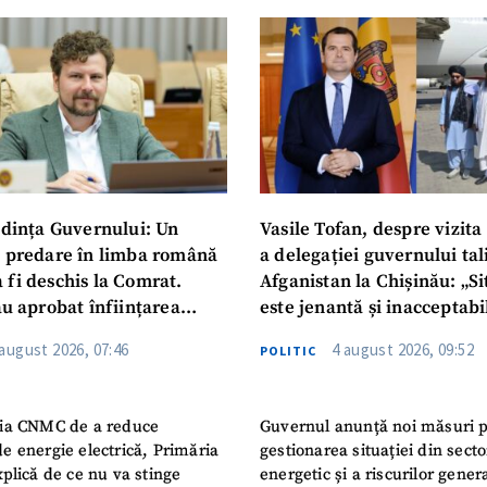
Am citit și sunt de ac
+ Mesajul știrei
confidențialitate
.
TRIMITE ȘT
dința Guvernului: Un
Vasile Tofan, despre vizita 
u predare în limba română
a delegației guvernului ta
 fi deschis la Comrat.
Afganistan la Chișinău: „Si
au aprobat înființarea
este jenantă și inacceptabi
i Publice Colegiul Moldo-
 august 2026, 07:46
4 august 2026, 09:52
POLITIC
ep Tayyip Erdogan”
ia CNMC de a reduce
Guvernul anunță noi măsuri 
e energie electrică, Primăria
gestionarea situației din secto
plică de ce nu va stinge
energetic și a riscurilor gener