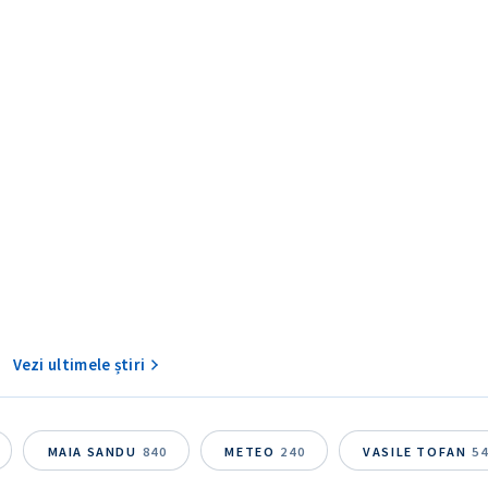
CONTACT SURSĂ
Sursă anonimă
+ Adaugă titlu
Nume
+ Numele 
Vezi ultimele știri
+ Încarcă imagine
Email
+ Emailul 
+ Link media
MAIA SANDU
840
METEO
240
VASILE TOFAN
5
Telefon
+ Telefon pe