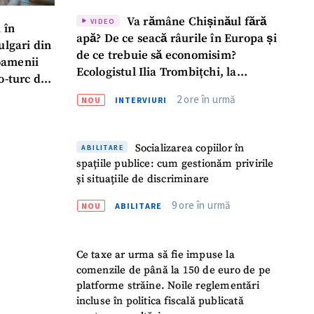
Va rămâne Chișinăul fără
VIDEO
 în
apă? De ce seacă râurile în Europa și
ulgari din
de ce trebuie să economisim?
oamenii
Ecologistul Ilia Trombițchi, la
o-turc de
Podcast ZdCe
2 ore în urmă
NOU
INTERVIURI
Socializarea copiilor în
ABILITARE
spațiile publice: cum gestionăm privirile
și situațiile de discriminare
9 ore în urmă
NOU
ABILITARE
Ce taxe ar urma să fie impuse la
comenzile de până la 150 de euro de pe
platforme străine. Noile reglementări
incluse în politica fiscală publicată