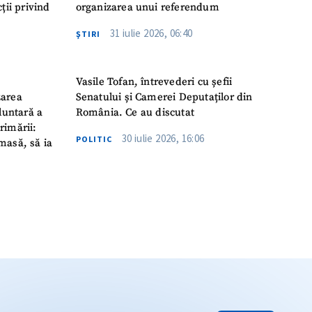
ții privind
organizarea unui referendum
31 iulie 2026, 06:40
ŞTIRI
Vasile Tofan, întrevederi cu șefii
zarea
Senatului și Camerei Deputaților din
luntară a
România. Ce au discutat
rimării:
30 iulie 2026, 16:06
POLITIC
masă, să ia