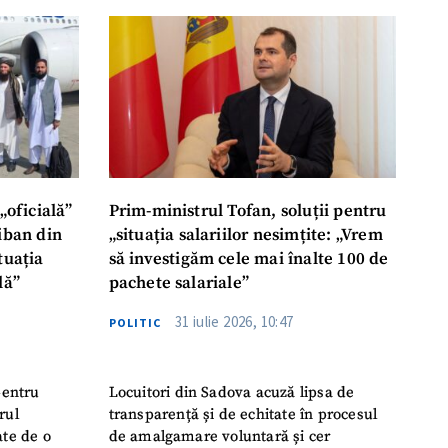
ord cu
politica de
IREA
„oficială”
Prim-ministrul Tofan, soluții pentru
liban din
„situația salariilor nesimțite: „Vrem
tuația
să investigăm cele mai înalte 100 de
lă”
pachete salariale”
31 iulie 2026, 10:47
POLITIC
pentru
Locuitori din Sadova acuză lipsa de
rul
transparență și de echitate în procesul
ate de o
de amalgamare voluntară și cer