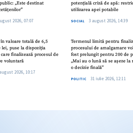
public: „Este destinat
potențială criză de apă: restric
cetățenilor”
utilizarea apei potabile
august 2026, 07:07
3 august 2026, 14:39
SOCIAL
în valoare totală de 6,5
Termenul limită pentru finali
 lei, puse la dispoziția
procesului de amalgamare vo
or care finalizează procesul de
fost prelungit pentru 200 de p
e voluntară
„Mai au o lună să se așeze la 
o decizie finală”
 august 2026, 10:17
31 iulie 2026, 12:11
POLITIC