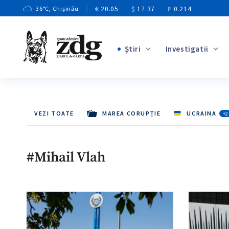
€
20.05
$
17.37
₽
0.214
36
°C
, Chișinău
Ştiri
Investigatii
+2
+1
+12
VEZI TOATE
MAREA CORUPȚIE
UCRAINA
+2
+7
+4
#Mihail Vlah