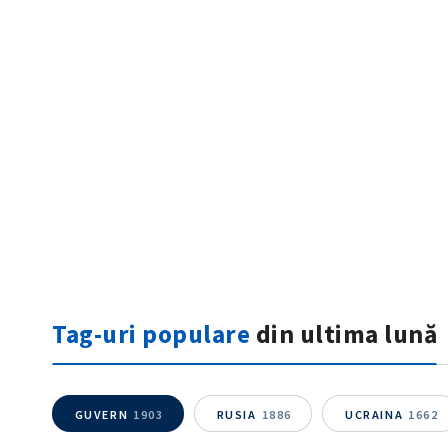
ȘTIREA MEA
Titlu știre
Tag-uri populare
din ultima lună
Fotografie
Link media
GUVERN
1903
RUSIA
1886
UCRAINA
1662