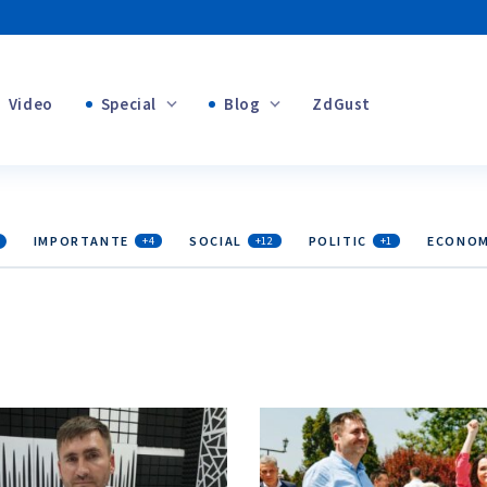
Video
Special
Blog
ZdGust
+1
Banii tăi
+1
IMPORTANTE
SOCIAL
POLITIC
ECONOM
+4
+12
+1
+1
+1