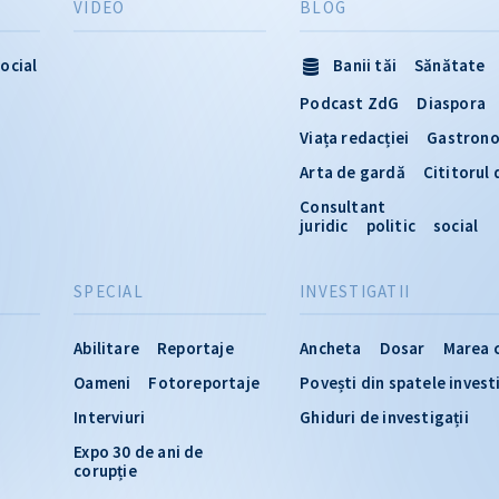
VIDEO
BLOG
ocial
Banii tăi
Sănătate
Podcast ZdG
Diaspora
Viața redacției
Gastron
Arta de gardă
Cititorul
Consultant
juridic
politic
social
SPECIAL
INVESTIGATII
Abilitare
Reportaje
Ancheta
Dosar
Marea 
Oameni
Fotoreportaje
Povești din spatele invest
Interviuri
Ghiduri de investigații
Expo 30 de ani de
corupție