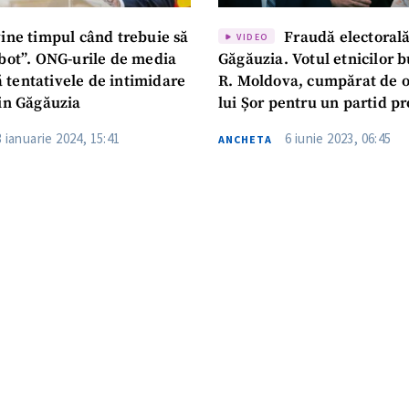
vine timpul când trebuie să
Fraudă electorală
VIDEO
 bot”. ONG-urile de media
Găgăuzia. Votul etnicilor b
tentativele de intimidare
R. Moldova, cumpărat de 
din Găgăuzia
lui Șor pentru un partid pr
la Sofia
3 ianuarie 2024, 15:41
6 iunie 2023, 06:45
ANCHETA