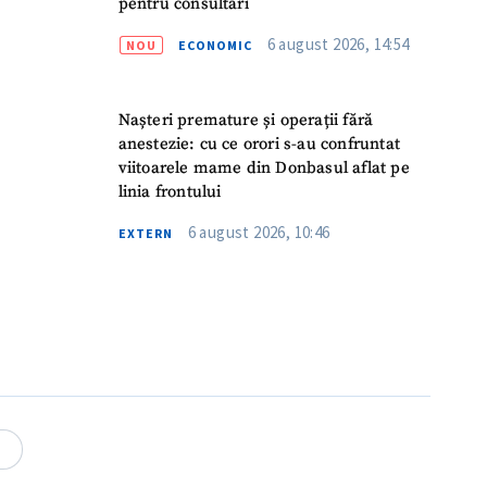
pentru consultări
6 august 2026, 14:54
NOU
ECONOMIC
Nașteri premature și operații fără
anestezie: cu ce orori s-au confruntat
viitoarele mame din Donbasul aflat pe
linia frontului
6 august 2026, 10:46
EXTERN
meu
meu
4
rsonal