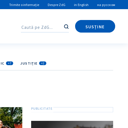
Trimite o informație
Despre ZdG
in English
на русском
SUSȚINE
Caută
Caută
IC
JUSTIȚIE
+7
+2