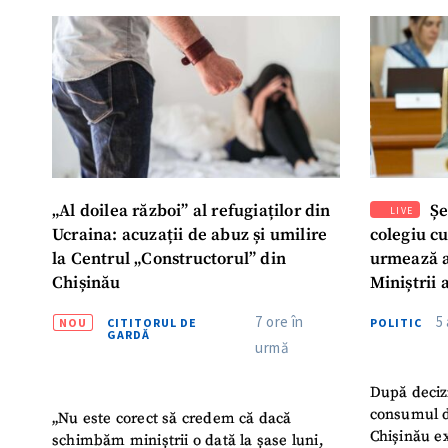
Mesajul știrei
„Al doilea război” al refugiaților din
Șe
LIVE
Ucraina: acuzații de abuz și umilire
colegiu c
la Centrul „Constructorul” din
urmează a
Chișinău
Miniștrii 
Instituție
7 ore în
5
NOU
CITITORUL DE
POLITIC
Turc „Rec
GARDĂ
urmă
După deciz
consumul d
„Nu este corect să credem că dacă
Chișinău ex
schimbăm miniștrii o dată la șase luni,