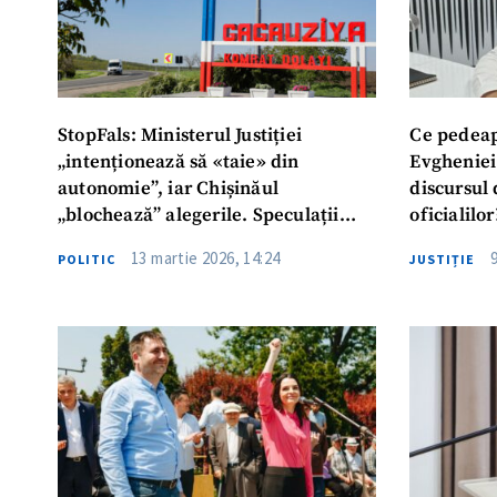
StopFals: Ministerul Justiției
Ce pedeaps
„intenționează să «taie» din
Evgheniei
autonomie”, iar Chișinăul
discursul
„blochează” alegerile. Speculații
oficialilor
privind alegerile pentru Adunarea
13 martie 2026, 14:24
POLITIC
JUSTIȚIE
Populară a Găgăuziei