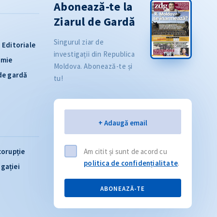
Abonează-te la
Ziarul de Gardă
Singurul ziar de
Editoriale
investigații din Republica
omie
Moldova. Abonează-te și
 de gardă
tu!
Email
+ Adaugă email
corupție
Am citit și sunt de acord cu
politica de confidențialitate
.
igației
ABONEAZĂ-TE