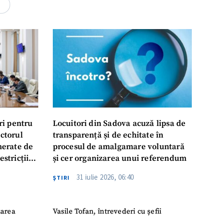
rsonal
4
ord cu
politica de
IREA
ri pentru
Locuitori din Sadova acuză lipsa de
ectorul
transparență și de echitate în
enerate de
procesul de amalgamare voluntară
estricții
și cer organizarea unui referendum
abile
31 iulie 2026, 06:40
ŞTIRI
zarea
Vasile Tofan, întrevederi cu șefii