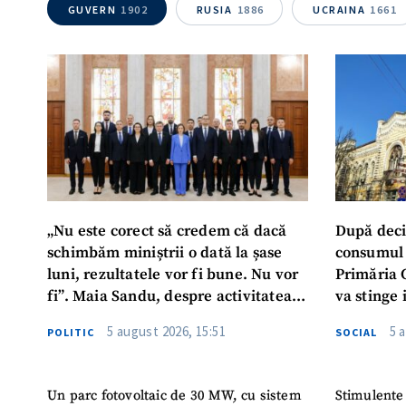
GUVERN
1902
RUSIA
1886
UCRAINA
1661
Mesajul știrei
„Nu este corect să credem că dacă
După deci
schimbăm miniștrii o dată la șase
consumul 
luni, rezultatele vor fi bune. Nu vor
Primăria 
fi”. Maia Sandu, despre activitatea
va stinge 
noului Guvern
destinat s
5 august 2026, 15:51
5 
POLITIC
SOCIAL
Un parc fotovoltaic de 30 MW, cu sistem
Stimulente 