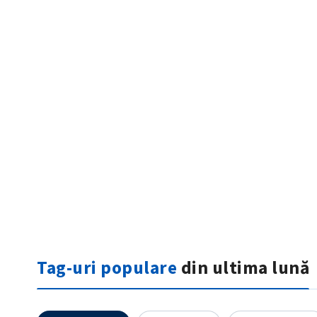
ȘTIREA MEA
Titlu știre
Fotografie
Tag-uri populare
din ultima lună
Link media