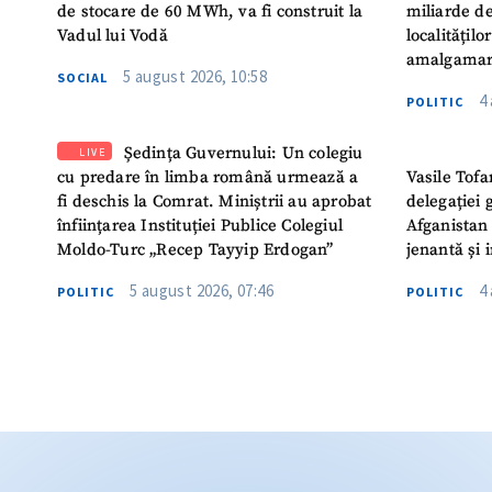
de stocare de 60 MWh, va fi construit la
miliarde de
Vadul lui Vodă
localitățil
amalgamar
5 august 2026, 10:58
SOCIAL
4
POLITIC
Ședința Guvernului: Un colegiu
LIVE
cu predare în limba română urmează a
Vasile Tofa
fi deschis la Comrat. Miniștrii au aprobat
delegației 
înființarea Instituției Publice Colegiul
Afganistan 
Moldo-Turc „Recep Tayyip Erdogan”
jenantă și 
5 august 2026, 07:46
4
POLITIC
POLITIC