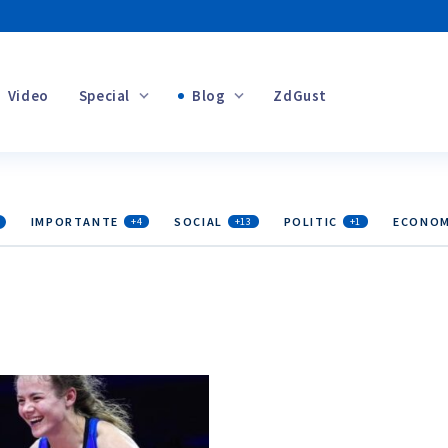
Video
Special
Blog
ZdGust
Banii tăi
IMPORTANTE
SOCIAL
POLITIC
ECONOM
+4
+13
+1
+1