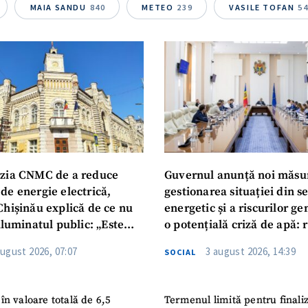
Telefon
+ Telefon pe
MAIA SANDU
840
METEO
239
VASILE TOFAN
5
Am citit și sunt de ac
+ Mesajul știrei
confidențialitate
.
TRIMITE ȘT
zia CNMC de a reduce
Guvernul anunță noi măsu
de energie electrică,
gestionarea situației din s
Chișinău explică de ce nu
energetic și a riscurilor g
iluminatul public: „Este
o potențială criză de apă: r
iguranței cetățenilor”
privind utilizarea apei pot
august 2026, 07:07
3 august 2026, 14:39
SOCIAL
în valoare totală de 6,5
Termenul limită pentru finali