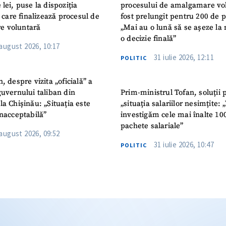
 lei, puse la dispoziția
procesului de amalgamare vo
or care finalizează procesul de
fost prelungit pentru 200 de p
e voluntară
„Mai au o lună să se așeze la 
o decizie finală”
 august 2026, 10:17
31 iulie 2026, 12:11
POLITIC
n, despre vizita „oficială” a
guvernului taliban din
Prim-ministrul Tofan, soluții 
la Chișinău: „Situația este
„situația salariilor nesimțite:
inacceptabilă”
investigăm cele mai înalte 10
pachete salariale”
 august 2026, 09:52
31 iulie 2026, 10:47
POLITIC