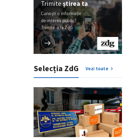
Trimite
știrea ta
Cunoști o informație
de interes public?
Trimite-o la ZdG
Selecția ZdG
Vezi toate