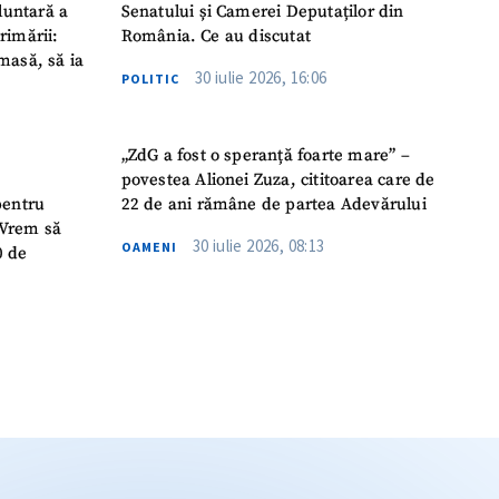
luntară a
Senatului și Camerei Deputaților din
rimării:
România. Ce au discutat
masă, să ia
30 iulie 2026, 16:06
POLITIC
„ZdG a fost o speranță foarte mare” –
povestea Alionei Zuza, cititoarea care de
pentru
22 de ani rămâne de partea Adevărului
 „Vrem să
30 iulie 2026, 08:13
OAMENI
0 de