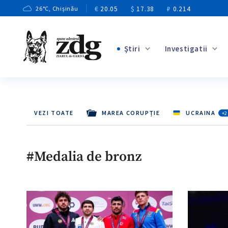
€
20.05
$
17.38
₽
0.214
26
°C
, Chișinău
Ştiri
Investigatii
+4
+1
+13
VEZI TOATE
MAREA CORUPȚIE
UCRAINA
+2
+10
+3
#Medalia de bronz