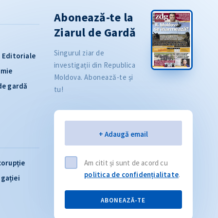
Abonează-te la
Ziarul de Gardă
Singurul ziar de
Editoriale
investigații din Republica
omie
Moldova. Abonează-te și
 de gardă
tu!
Email
+ Adaugă email
corupție
Am citit și sunt de acord cu
politica de confidențialitate
.
igației
ABONEAZĂ-TE