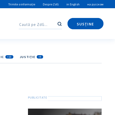
Trimite o informație
Despre ZdG
in English
на русском
SUSȚINE
Caută
Caută
IC
JUSTIȚIE
+10
+4