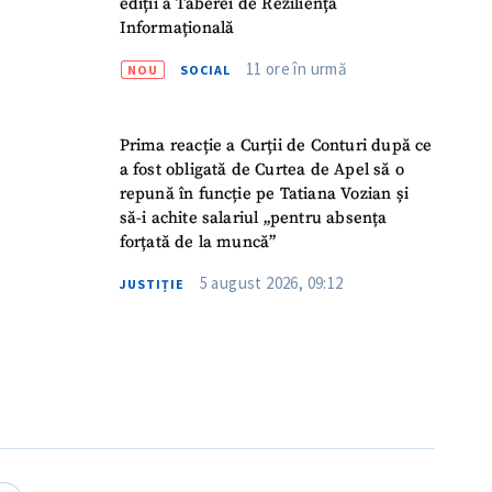
ediții a Taberei de Reziliență
Informațională
11 ore în urmă
NOU
SOCIAL
Prima reacție a Curții de Conturi după ce
a fost obligată de Curtea de Apel să o
repună în funcție pe Tatiana Vozian și
să-i achite salariul „pentru absența
forțată de la muncă”
5 august 2026, 09:12
JUSTIȚIE
meu
meu