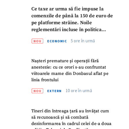
Ce taxe ar urma să fie impuse la
comenzile de până la 150 de euro de
pe platforme străine. Noile
reglementări incluse în politica
fiscală publicată pentru consultări
5 ore în urmă
NOU
ECONOMIC
Nașteri premature și operații fără
anestezie: cu ce orori s-au confruntat
viitoarele mame din Donbasul aflat pe
linia frontului
10 ore în urmă
NOU
EXTERN
Tineri din întreaga țară au învățat cum
să recunoască și să combată
dezinformarea în cadrul celei de-a doua