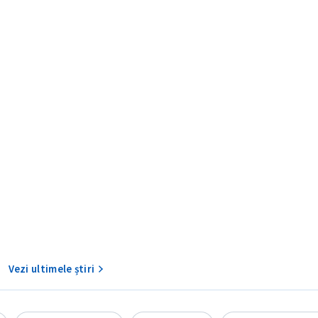
CONTACT SURSĂ
Sursă anonimă
+ Adaugă titlu
Nume
+ Numele 
+ Încarcă imagine
Vezi ultimele știri
Email
+ Emailul 
+ Link media