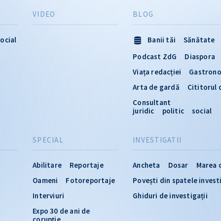
VIDEO
BLOG
ocial
Banii tăi
Sănătate
Podcast ZdG
Diaspora
Viața redacției
Gastron
Arta de gardă
Cititorul
Consultant
juridic
politic
social
SPECIAL
INVESTIGATII
Abilitare
Reportaje
Ancheta
Dosar
Marea 
Oameni
Fotoreportaje
Povești din spatele invest
Interviuri
Ghiduri de investigații
Expo 30 de ani de
corupție