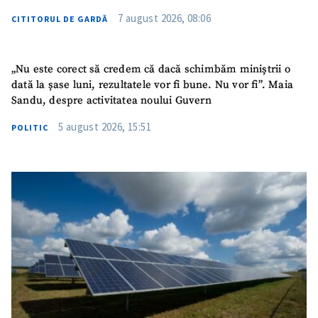
7 august 2026, 08:06
CITITORUL DE GARDĂ
„Nu este corect să credem că dacă schimbăm miniștrii o
dată la șase luni, rezultatele vor fi bune. Nu vor fi”. Maia
Sandu, despre activitatea noului Guvern
5 august 2026, 15:51
POLITIC
ȘTIREA MEA
Titlu știre
+ Adaugă titlu
Fotografie
+ Încarcă imagine
Link media
+ Link media