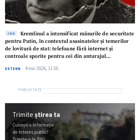
Kremlinul a intensificat măsurile de securitate
CNN
pentru Putin, în contextul asasinatelor și temerilor
de lovitură de stat: telefoane fără internet și
controale sporite pentru cei din anturajul
președintelui rus
4 mai 2026, 11:50
EXTERN
Trimite
știrea ta
Cunoști o informație
de interes public?
Trimite-o la ZdG