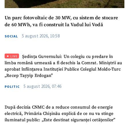
Mesajul știrei
+ Mesajul știrei
Un parc fotovoltaic de 30 MW, cu sistem de stocare
de 60 MWh, va fi construit la Vadul lui Vodă
CONTACT SURSĂ
5 august 2026, 10:58
SOCIAL
Sursă anonimă
Nume
+ Numele meu
Ședința Guvernului: Un colegiu cu predare în
LIVE
limba română urmează a fi deschis la Comrat. Miniștrii au
Email
+ Emailul meu
aprobat înființarea Instituției Publice Colegiul Moldo-Turc
„Recep Tayyip Erdogan”
Telefon
+ Telefon personal
5 august 2026, 07:46
POLITIC
Am citit și sunt de
acord cu
politica de
După decizia CNMC de a reduce consumul de energie
confidențialitate
.
electrică, Primăria Chișinău explică de ce nu va stinge
iluminatul public: „Este destinat siguranței cetățenilor”
TRIMITE ȘTIREA