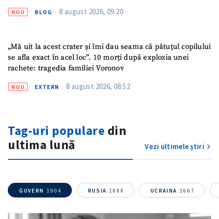
8 august 2026, 09:20
NOU
BLOG
„Mă uit la acest crater și îmi dau seama că pătuțul copilului
se afla exact în acel loc”. 10 morți după explozia unei
rachete: tragedia familiei Voronov
8 august 2026, 08:52
NOU
EXTERN
Trimite o informație
Despre ZdG
in English
на русском
Tag-uri populare
din
ultima lună
Vezi ultimele știri
GUVERN
1904
RUSIA
1888
UCRAINA
1667