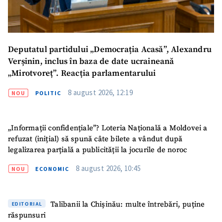
Deputatul partidului „Democrația Acasă”, Alexandru
Verșinin, inclus în baza de date ucraineană
„Mirotvoreț”. Reacția parlamentarului
8 august 2026, 12:19
NOU
POLITIC
„Informații confidențiale”? Loteria Națională a Moldovei a
refuzat (inițial) să spună câte bilete a vândut după
legalizarea parțială a publicității la jocurile de noroc
8 august 2026, 10:45
NOU
ECONOMIC
Talibanii la Chișinău: multe întrebări, puține
EDITORIAL
răspunsuri