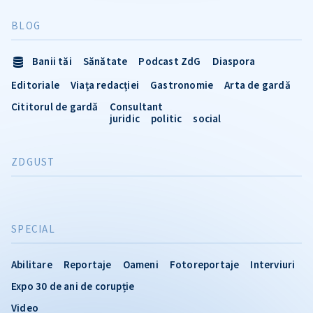
BLOG
Banii tăi
Sănătate
Podcast ZdG
Diaspora
Editoriale
Viața redacției
Gastronomie
Arta de gardă
Cititorul de gardă
Consultant
juridic
politic
social
ZDGUST
SPECIAL
Abilitare
Reportaje
Oameni
Fotoreportaje
Interviuri
Expo 30 de ani de corupție
Video