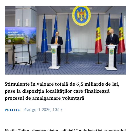
SUSȚINE
Stimulente în valoare totală de 6,5 miliarde de lei,
puse la dispoziția localităților care finalizează
procesul de amalgamare voluntară
4 august 2026, 10:17
POLITIC
Vasile Tofan, despre vizita „oficială” a delegației guvernului