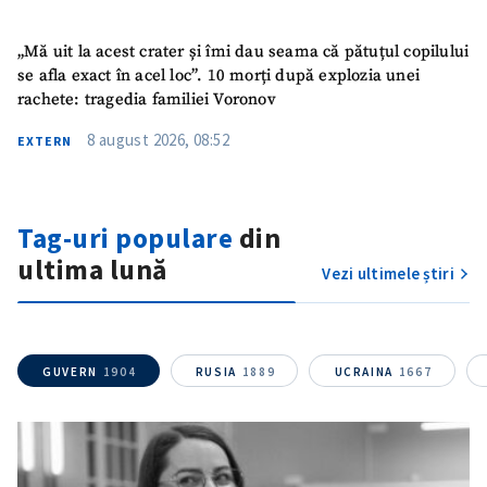
„Mă uit la acest crater și îmi dau seama că pătuțul copilului
se afla exact în acel loc”. 10 morți după explozia unei
rachete: tragedia familiei Voronov
8 august 2026, 08:52
EXTERN
Tag-uri populare
din
Trimite o informație
Despre ZdG
in English
на русском
ultima lună
Vezi ultimele știri
GUVERN
1904
RUSIA
1889
UCRAINA
1667