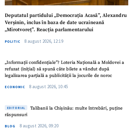
Deputatul partidului „Democrația Acasă”, Alexandru
Verșinin, inclus în baza de date ucraineană
„Mirotvoreț”. Reacția parlamentarului
8 august 2026, 12:19
POLITIC
„Informații confidențiale”? Loteria Națională a Moldovei a
refuzat (inițial) să spună câte bilete a vândut după
legalizarea parțială a publicității la jocurile de noroc
8 august 2026, 10:45
ECONOMIC
Talibanii la Chișinău: multe întrebări, puține
EDITORIAL
răspunsuri
8 august 2026, 09:20
BLOG