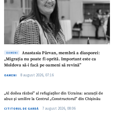
Anastasia Pârvan, membră a diasporei:
OAMENI
„Migrația nu poate fi oprită. Important este ca
Moldova să-i facă pe oameni să revină”
8 august 2026, 07:16
OAMENI
„Al doilea război” al refugiaților din Ucraina: acuzații de
abuz și umilire la Centrul „Constructorul” din Chișinău
7 august 2026, 08:06
CITITORUL DE GARDĂ