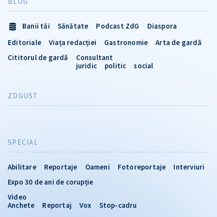
BLOG
Banii tăi
Sănătate
Podcast ZdG
Diaspora
Editoriale
Viața redacției
Gastronomie
Arta de gardă
Cititorul de gardă
Consultant
juridic
politic
social
ZDGUST
SPECIAL
Abilitare
Reportaje
Oameni
Fotoreportaje
Interviuri
Expo 30 de ani de corupție
Video
Anchete
Reportaj
Vox
Stop-cadru