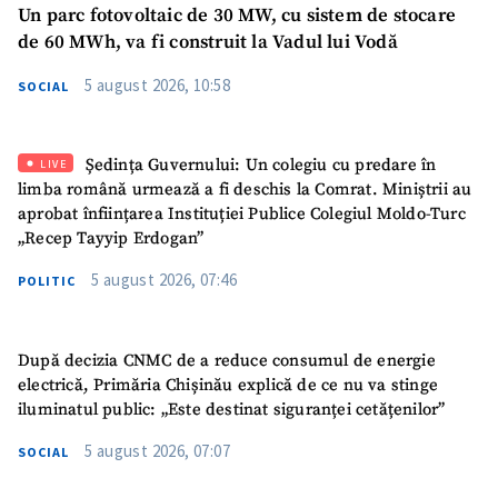
Mesajul știrei
+ Mesajul știrei
Un parc fotovoltaic de 30 MW, cu sistem de stocare
de 60 MWh, va fi construit la Vadul lui Vodă
CONTACT SURSĂ
5 august 2026, 10:58
SOCIAL
Sursă anonimă
Ședința Guvernului: Un colegiu cu predare în
LIVE
Nume
+ Numele meu
limba română urmează a fi deschis la Comrat. Miniștrii au
aprobat înființarea Instituției Publice Colegiul Moldo-Turc
Email
+ Emailul meu
„Recep Tayyip Erdogan”
5 august 2026, 07:46
POLITIC
Telefon
+ Telefon personal
Am citit și sunt de
După decizia CNMC de a reduce consumul de energie
acord cu
politica de
electrică, Primăria Chișinău explică de ce nu va stinge
confidențialitate
.
iluminatul public: „Este destinat siguranței cetățenilor”
TRIMITE ȘTIREA
5 august 2026, 07:07
SOCIAL