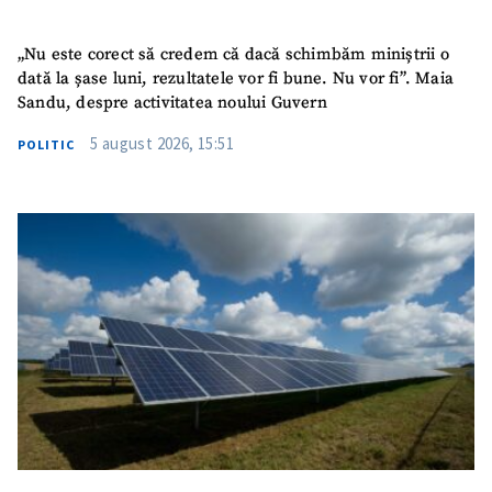
„Nu este corect să credem că dacă schimbăm miniștrii o
dată la șase luni, rezultatele vor fi bune. Nu vor fi”. Maia
Sandu, despre activitatea noului Guvern
5 august 2026, 15:51
POLITIC
ȘTIREA MEA
Titlu știre
+ Adaugă titlu
Fotografie
+ Încarcă imagine
Link media
+ Link media