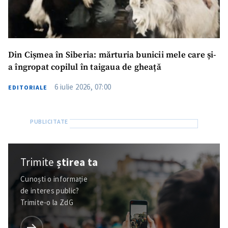
Din Cișmea în Siberia: mărturia bunicii mele care și-
a îngropat copilul în taigaua de gheață
6 iulie 2026, 07:00
EDITORIALE
Trimite
știrea ta
Cunoști o informație
de interes public?
Trimite-o la ZdG