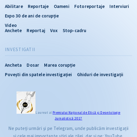
Abilitare
Reportaje
Oameni
Fotoreportaje
Interviuri
Expo 30 de ani de corupție
Video
Anchete
Reportaj
Vox
Stop-cadru
INVESTIGATII
Ancheta
Dosar
Marea corupție
Povești din spatele investigației
Ghiduri de investigații
CITEȘTE
Laureat al
Premiului Naţional de Etică și Deontologie
Jurnalistică 2017
Citește articolul
Ne puteți urmări și pe Telegram, unde publicăm investigații
și cele mai importante știri ale zilei, dar și pe: YouTube,