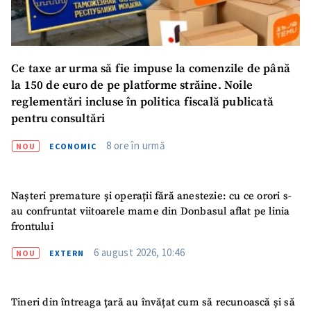
SUSȚINE
Ce taxe ar urma să fie impuse la comenzile de până
la 150 de euro de pe platforme străine. Noile
reglementări incluse în politica fiscală publicată
pentru consultări
8 ore în urmă
NOU
ECONOMIC
Nașteri premature și operații fără anestezie: cu ce orori s-
au confruntat viitoarele mame din Donbasul aflat pe linia
frontului
6 august 2026, 10:46
NOU
EXTERN
Tineri din întreaga țară au învățat cum să recunoască și să