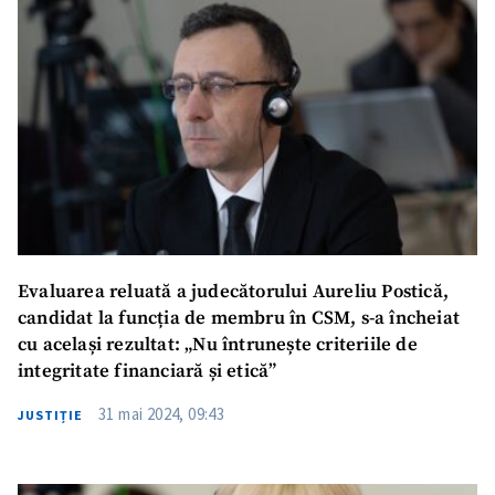
Trimite o informație
Despre ZdG
in English
на русском
Evaluarea reluată a judecătorului Aureliu Postică,
candidat la funcția de membru în CSM, s-a încheiat
cu același rezultat: „Nu întrunește criteriile de
integritate financiară și etică”
31 mai 2024, 09:43
JUSTIȚIE