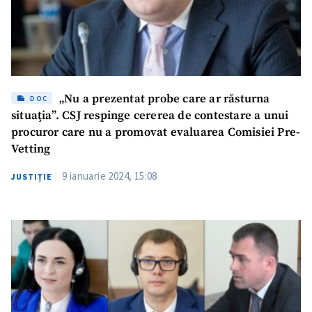
„Nu a prezentat probe care ar răsturna
DOC
situaţia”. CSJ respinge cererea de contestare a unui
procuror care nu a promovat evaluarea Comisiei Pre-
Vetting
9 ianuarie 2024, 15:08
JUSTIȚIE
ȘTIREA MEA
Titlu știre
+ Adaugă titlu