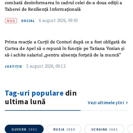
combată dezinformarea în cadrul celei de-a doua ediții a
Taberei de Reziliență Informațională
6 august 2026, 09:43
NOU
SOCIAL
Prima reacție a Curții de Conturi după ce a fost obligată de
Curtea de Apel să o repună în funcție pe Tatiana Vozian și
să-i achite salariul „pentru absența forțată de la muncă”
5 august 2026, 09:12
JUSTIȚIE
Tag-uri populare
din
ultima lună
Vezi ultimele știri
GUVERN
1902
RUSIA
1886
UCRAINA
1661