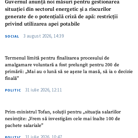
Guvernul anunță noi măsuri pentru gestionarea
situației din sectorul energetic și a riscurilor
generate de o potențială criză de apă: restricții
privind utilizarea apei potabile
3 august 2026, 14:39
SOCIAL
Termenul limită pentru finalizarea procesului de
amalgamare voluntară a fost prelungit pentru 200 de
primării: „Mai au o lună să se așeze la masă, să ia o decizie
finală”
31 iulie 2026, 12:11
POLITIC
Prim-ministrul Tofan, soluții pentru „situația salariilor
nesimțite: „Vrem să investigăm cele mai înalte 100 de
pachete salariale”
31 iulie 2026, 10:47
POLITIC