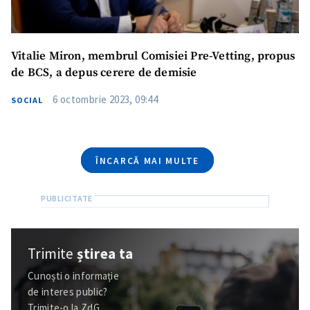
Telefon
+ Telefon personal
Am citit și sunt de
Vitalie Miron, membrul Comisiei Pre-Vetting, propus
acord cu
politica de
de BCS, a depus cerere de demisie
confidențialitate
.
6 octombrie 2023, 09:44
SOCIAL
TRIMITE ȘTIREA
ÎNCARCĂ MAI MULTE
Trimite
știrea ta
Cunoști o informație
de interes public?
Trimite-o la ZdG