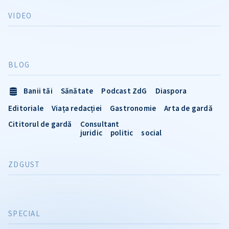
VIDEO
BLOG
Banii tăi
Sănătate
Podcast ZdG
Diaspora
Editoriale
Viața redacției
Gastronomie
Arta de gardă
Cititorul de gardă
Consultant
juridic
politic
social
ZDGUST
SPECIAL