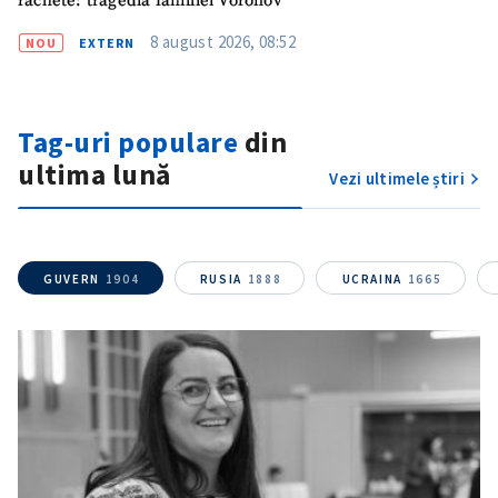
rachete: tragedia familiei Voronov
8 august 2026, 08:52
NOU
EXTERN
Tag-uri populare
din
ultima lună
Vezi ultimele știri
GUVERN
1904
RUSIA
1888
UCRAINA
1665
ȘTIREA MEA
Titlu știre
+ Adaugă titlu