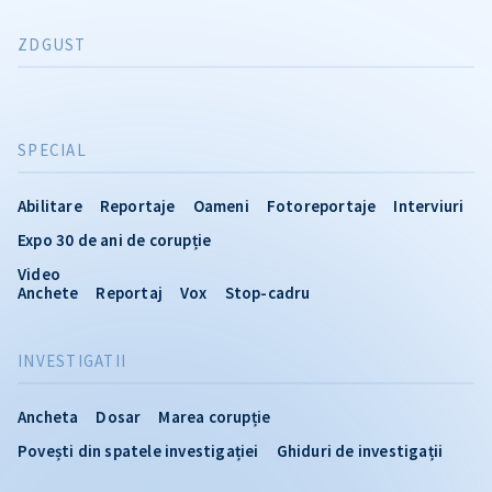
ZDGUST
SPECIAL
Abilitare
Reportaje
Oameni
Fotoreportaje
Interviuri
Expo 30 de ani de corupție
Video
Anchete
Reportaj
Vox
Stop-cadru
INVESTIGATII
Ancheta
Dosar
Marea corupție
Povești din spatele investigației
Ghiduri de investigații