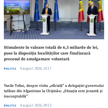
Stimulente în valoare totală de 6,5 miliarde de lei,
puse la dispoziția localităților care finalizează
procesul de amalgamare voluntară
4 august 2026, 10:17
POLITIC
Vasile Tofan, despre vizita „oficială” a delegației guvernului
taliban din Afganistan la Chișinău: „Situația este jenantă și
inacceptabilă”
4 august 2026, 09:52
POLITIC