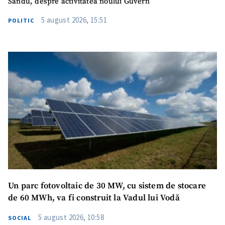
Sandu, despre activitatea noului Guvern
5 august 2026, 15:51
POLITIC
Am citit și sunt de
acord cu
politica de
confidențialitate
.
TRIMITE ȘTIREA
Un parc fotovoltaic de 30 MW, cu sistem de stocare
de 60 MWh, va fi construit la Vadul lui Vodă
5 august 2026, 10:58
SOCIAL