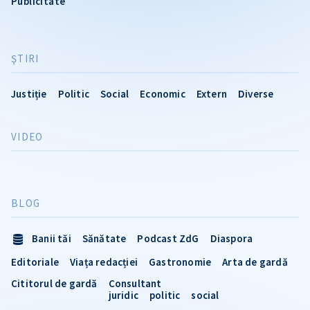
Publicitate
ŞTIRI
Justiție
Politic
Social
Economic
Extern
Diverse
VIDEO
BLOG
Banii tăi
Sănătate
Podcast ZdG
Diaspora
Editoriale
Viața redacției
Gastronomie
Arta de gardă
Cititorul de gardă
Consultant
juridic
politic
social