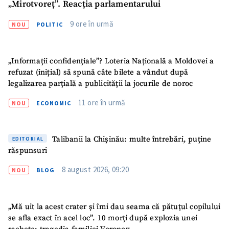
„Mirotvoreț”. Reacția parlamentarului
9 ore în urmă
NOU
POLITIC
„Informații confidențiale”? Loteria Națională a Moldovei a
refuzat (inițial) să spună câte bilete a vândut după
legalizarea parțială a publicității la jocurile de noroc
11 ore în urmă
NOU
ECONOMIC
Talibanii la Chișinău: multe întrebări, puține
EDITORIAL
răspunsuri
8 august 2026, 09:20
NOU
BLOG
„Mă uit la acest crater și îmi dau seama că pătuțul copilului
se afla exact în acel loc”. 10 morți după explozia unei