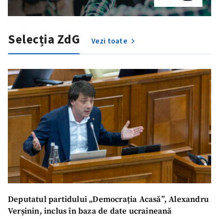
Selecția ZdG
Vezi toate
Trimite o informație
Despre ZdG
in English
на русском
Deputatul partidului „Democrația Acasă”, Alexandru
Verșinin, inclus în baza de date ucraineană