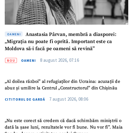
Fotografie
+ Încarcă imagine
Link media
+ Link media
Anastasia Pârvan, membră a diasporei:
OAMENI
„Migrația nu poate fi oprită. Important este ca
Moldova să-i facă pe oameni să revină”
Mesajul știrei
+ Mesajul știrei
8 august 2026, 07:16
NOU
OAMENI
CONTACT SURSĂ
„Al doilea război” al refugiaților din Ucraina: acuzații de
Sursă anonimă
abuz și umilire la Centrul „Constructorul” din Chișinău
Nume
+ Numele meu
7 august 2026, 08:06
CITITORUL DE GARDĂ
Email
+ Emailul meu
„Nu este corect să credem că dacă schimbăm miniștrii o
dată la șase luni, rezultatele vor fi bune. Nu vor fi”. Maia
Telefon
+ Telefon personal