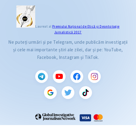
Laureat al
Premiului Naţional de Etică și Deontologie
Jurnalistică 2017
Ne puteți urmări și pe Telegram, unde publicăm investigații
și cele mai importante știri ale zilei, dar și pe: YouTube,
Facebook, Instagram și TikTok.
CITEȘTE
Citește articolul
ZdG este membru al rețelei globale a jurnaliștilor de investigație (GIJN).