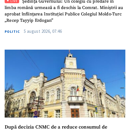
+ Emailul meu
Ședința Guvernului: Un colegiu cu predare în
LIVE
limba română urmează a fi deschis la Comrat. Miniștrii au
aprobat înființarea Instituției Publice Colegiul Moldo-Turc
Telefon
+ Telefon personal
„Recep Tayyip Erdogan”
Am citit și sunt de
5 august 2026, 07:46
POLITIC
acord cu
politica de
confidențialitate
.
TRIMITE ȘTIREA
După decizia CNMC de a reduce consumul de