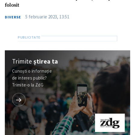
folosit
5 februarie 2023, 13:51
DIVERSE
Trimite
știrea ta
Cunoști o informație
de interes public?
Trimite-o la ZdG