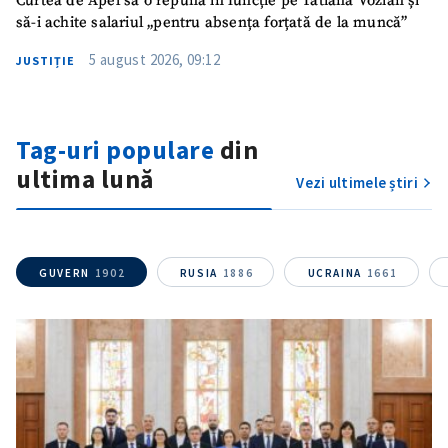
Curtea de Apel să o repună în funcție pe Tatiana Vozian și
să-i achite salariul „pentru absența forțată de la muncă”
5 august 2026, 09:12
JUSTIȚIE
Tag-uri populare
din
ultima lună
Vezi ultimele știri
GUVERN
1902
RUSIA
1886
UCRAINA
1661
ȘTIREA MEA