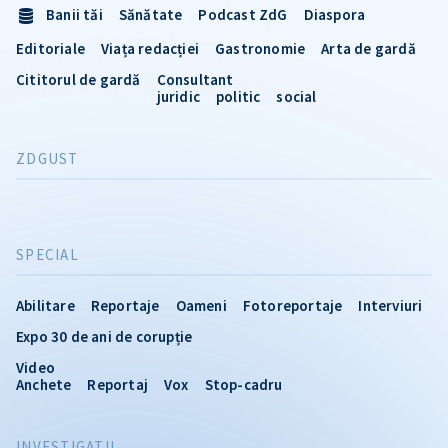
Banii tăi
Sănătate
Podcast ZdG
Diaspora
Editoriale
Viața redacției
Gastronomie
Arta de gardă
Cititorul de gardă
Consultant
juridic
politic
social
ZDGUST
SPECIAL
Abilitare
Reportaje
Oameni
Fotoreportaje
Interviuri
Expo 30 de ani de corupție
Video
Anchete
Reportaj
Vox
Stop-cadru
INVESTIGATII