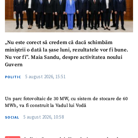
Titlu știre
+ Adaugă titlu
Fotografie
+ Încarcă imagine
„Nu este corect să credem că dacă schimbăm
Link media
+ Link media
miniștrii o dată la șase luni, rezultatele vor fi bune.
Nu vor fi”. Maia Sandu, despre activitatea noului
Guvern
Mesajul știrei
+ Mesajul știrei
5 august 2026, 15:51
POLITIC
CONTACT SURSĂ
Un parc fotovoltaic de 30 MW, cu sistem de stocare de 60
MWh, va fi construit la Vadul lui Vodă
Sursă anonimă
5 august 2026, 10:58
SOCIAL
Nume
+ Numele meu
Email