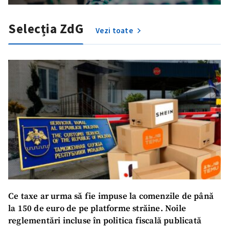
Selecția ZdG
Vezi toate
Trimite o informație
Despre ZdG
in English
на русском
Ce taxe ar urma să fie impuse la comenzile de până
la 150 de euro de pe platforme străine. Noile
reglementări incluse în politica fiscală publicată