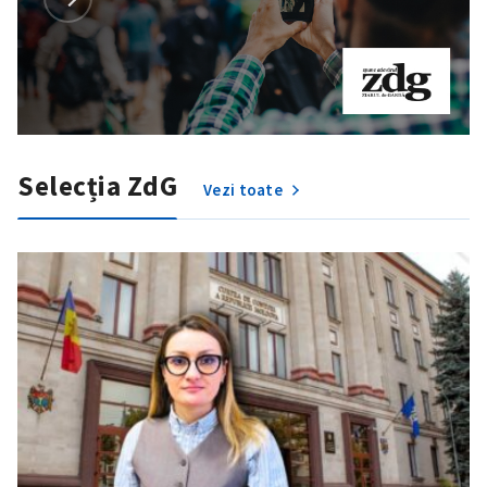
Selecția ZdG
Vezi toate