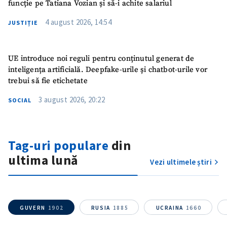
funcție pe Tatiana Vozian și să-i achite salariul
4 august 2026, 14:54
JUSTIȚIE
UE introduce noi reguli pentru conținutul generat de
inteligența artificială. Deepfake-urile și chatbot-urile vor
trebui să fie etichetate
3 august 2026, 20:22
SOCIAL
Trimite o informație
Despre ZdG
Tag-uri populare
din
in English
на русском
ultima lună
Vezi ultimele știri
GUVERN
1902
RUSIA
1885
UCRAINA
1660