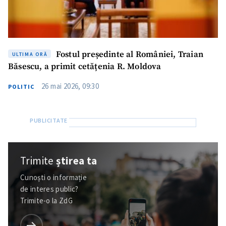
Fostul președinte al României, Traian
ULTIMA ORĂ
Băsescu, a primit cetățenia R. Moldova
26 mai 2026, 09:30
POLITIC
Trimite
știrea ta
Cunoști o informație
de interes public?
Trimite-o la ZdG