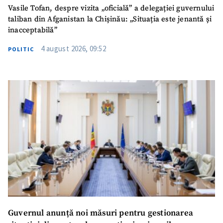
Vasile Tofan, despre vizita „oficială” a delegației guvernului
TRIMITE ȘTIREA
taliban din Afganistan la Chișinău: „Situația este jenantă și
inacceptabilă”
4 august 2026, 09:52
POLITIC
SUSȚINE
Guvernul anunță noi măsuri pentru gestionarea