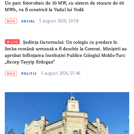
Un parc fotovoltaic de 30 MW, cu sistem de stocare de 60
MWh, va fi construit la Vadul lui Vodă
5 august 2026, 10:58
NOU
SOCIAL
Ședința Guvernului: Un colegiu cu predare în
LIVE
limba română urmează a fi deschis la Comrat. Miniștrii au
aprobat înființarea Instituției Publice Colegiul Moldo-Turc
„Recep Tayyip Erdogan”
5 august 2026, 07:46
NOU
POLITIC
ȘTIREA MEA
Titlu știre
+ Adaugă titlu
Fotografie
+ Încarcă imagine
Link media
+ Link media