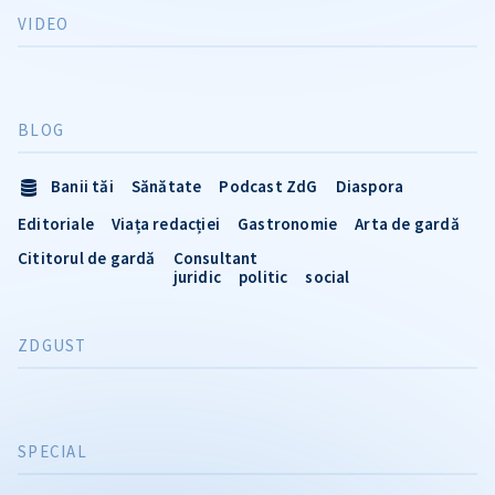
VIDEO
BLOG
Banii tăi
Sănătate
Podcast ZdG
Diaspora
Editoriale
Viața redacției
Gastronomie
Arta de gardă
Cititorul de gardă
Consultant
juridic
politic
social
ZDGUST
SPECIAL