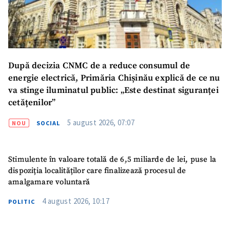
Mesajul știrei
+ Mesajul știrei
După decizia CNMC de a reduce consumul de
energie electrică, Primăria Chișinău explică de ce nu
CONTACT SURSĂ
va stinge iluminatul public: „Este destinat siguranței
Sursă anonimă
cetățenilor”
Nume
+ Numele meu
5 august 2026, 07:07
NOU
SOCIAL
Email
+ Emailul meu
Stimulente în valoare totală de 6,5 miliarde de lei, puse la
dispoziția localităților care finalizează procesul de
Telefon
+ Telefon personal
amalgamare voluntară
4 august 2026, 10:17
POLITIC
Am citit și sunt de
acord cu
politica de
confidențialitate
.