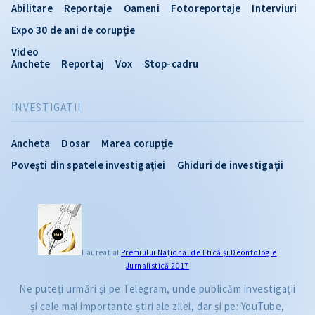
Abilitare
Reportaje
Oameni
Fotoreportaje
Interviuri
Expo 30 de ani de corupție
Video
Anchete
Reportaj
Vox
Stop-cadru
INVESTIGATII
Ancheta
Dosar
Marea corupție
Povești din spatele investigației
Ghiduri de investigații
Laureat al
Premiului Naţional de Etică și Deontologie
Jurnalistică 2017
Ne puteți urmări și pe Telegram, unde publicăm investigații
și cele mai importante știri ale zilei, dar și pe: YouTube,