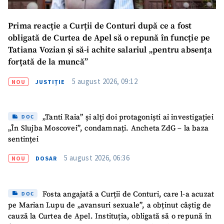
Prima reacție a Curții de Conturi după ce a fost
obligată de Curtea de Apel să o repună în funcție pe
Tatiana Vozian și să-i achite salariul „pentru absența
forțată de la muncă”
5 august 2026, 09:12
NOU
JUSTIȚIE
„Tanti Raia” și alți doi protagoniști ai investigației
DOC
„În Slujba Moscovei”, condamnați. Ancheta ZdG – la baza
sentinței
5 august 2026, 06:36
NOU
DOSAR
Fosta angajată a Curții de Conturi, care l-a acuzat
DOC
pe Marian Lupu de „avansuri sexuale”, a obținut câștig de
cauză la Curtea de Apel. Instituția, obligată să o repună în