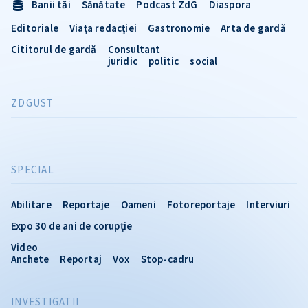
Banii tăi
Sănătate
Podcast ZdG
Diaspora
Editoriale
Viața redacției
Gastronomie
Arta de gardă
Cititorul de gardă
Consultant
juridic
politic
social
ZDGUST
SPECIAL
Abilitare
Reportaje
Oameni
Fotoreportaje
Interviuri
Expo 30 de ani de corupție
Video
Anchete
Reportaj
Vox
Stop-cadru
INVESTIGATII