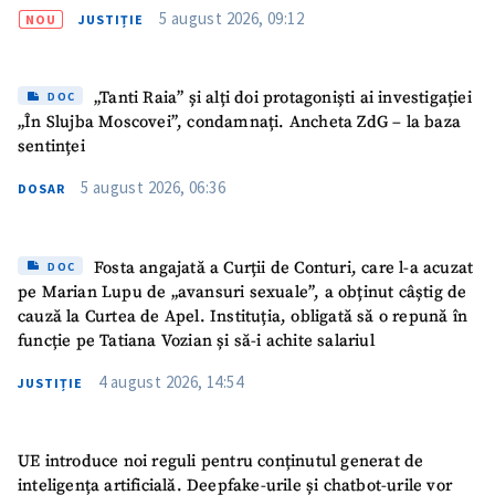
5 august 2026, 09:12
NOU
JUSTIȚIE
„Tanti Raia” și alți doi protagoniști ai investigației
DOC
„În Slujba Moscovei”, condamnați. Ancheta ZdG – la baza
sentinței
5 august 2026, 06:36
DOSAR
Fosta angajată a Curții de Conturi, care l-a acuzat
DOC
pe Marian Lupu de „avansuri sexuale”, a obținut câștig de
cauză la Curtea de Apel. Instituția, obligată să o repună în
funcție pe Tatiana Vozian și să-i achite salariul
4 august 2026, 14:54
JUSTIȚIE
UE introduce noi reguli pentru conținutul generat de
inteligența artificială. Deepfake-urile și chatbot-urile vor