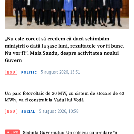
Mesajul știrei
+ Mesajul știrei
CONTACT SURSĂ
Sursă anonimă
„Nu este corect să credem că dacă schimbăm
miniștrii o dată la șase luni, rezultatele vor fi bune.
Nume
+ Numele meu
Nu vor fi”. Maia Sandu, despre activitatea noului
Guvern
Email
+ Emailul meu
5 august 2026, 15:51
NOU
POLITIC
Telefon
+ Telefon personal
Un parc fotovoltaic de 30 MW, cu sistem de stocare de 60
Am citit și sunt de
MWh, va fi construit la Vadul lui Vodă
acord cu
politica de
confidențialitate
.
5 august 2026, 10:58
NOU
SOCIAL
TRIMITE ȘTIREA
Ședința Guvernului: Un colegiu cu predare în
LIVE