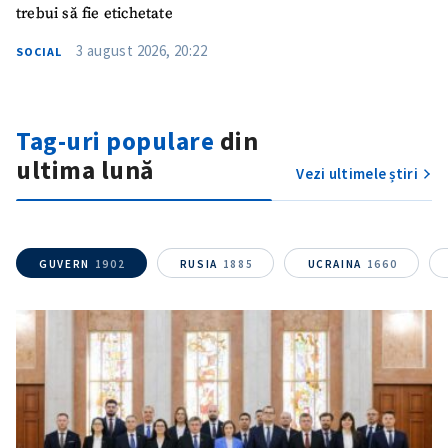
trebui să fie etichetate
3 august 2026, 20:22
SOCIAL
Tag-uri populare
din
ultima lună
Vezi ultimele știri
ȘTIREA MEA
Titlu știre
+ Adaugă titlu
GUVERN
1902
RUSIA
1885
UCRAINA
1660
Fotografie
+ Încarcă imagine
Link media
+ Link media