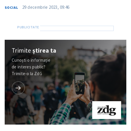
29 decembrie 2023, 09:46
SOCIAL
Trimite
știrea ta
Cunoști o informație
de interes public?
Trimite-o la ZdG
Trimite o informație
Despre ZdG
in English
на русском