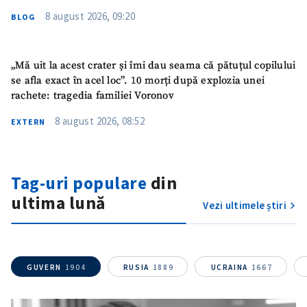
8 august 2026, 09:20
BLOG
„Mă uit la acest crater și îmi dau seama că pătuțul copilului
se afla exact în acel loc”. 10 morți după explozia unei
rachete: tragedia familiei Voronov
8 august 2026, 08:52
EXTERN
Trimite o informație
Despre ZdG
in English
на русском
Tag-uri populare
din
ultima lună
Vezi ultimele știri
GUVERN
1904
RUSIA
1889
UCRAINA
1667