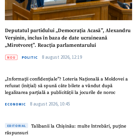
Deputatul partidului „Democrația Acasă”, Alexandru
Verșinin, inclus în baza de date ucraineană
„Mirotvoreț”. Reacția parlamentarului
8 august 2026, 12:19
NOU
POLITIC
„Informații confidențiale”? Loteria Națională a Moldovei a
refuzat (inițial) să spună câte bilete a vândut după
legalizarea parțială a publicității la jocurile de noroc
8 august 2026, 10:45
ECONOMIC
Talibanii la Chișinău: multe întrebări, puține
EDITORIAL
răspunsuri