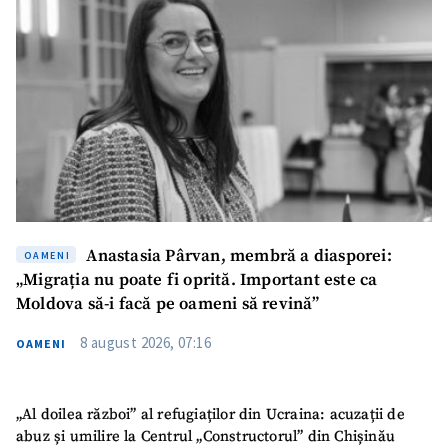
Anastasia Pârvan, membră a diasporei:
OAMENI
„Migrația nu poate fi oprită. Important este ca
Moldova să-i facă pe oameni să revină”
8 august 2026, 07:16
OAMENI
„Al doilea război” al refugiaților din Ucraina: acuzații de
abuz și umilire la Centrul „Constructorul” din Chișinău