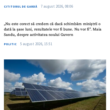
7 august 2026, 08:06
CITITORUL DE GARDĂ
„Nu este corect să credem că dacă schimbăm miniștrii o
dată la șase luni, rezultatele vor fi bune. Nu vor fi”. Maia
Sandu, despre activitatea noului Guvern
5 august 2026, 15:51
POLITIC
ȘTIREA MEA
Titlu știre
+ Adaugă titlu
Fotografie
+ Încarcă imagine
Link media
+ Link media