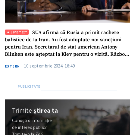
SUA afirmă că Rusia a primit rachete
LIVE TEXT
balistice de la Iran. Au fost adoptate noi sancțiuni
pentru Iran. Secretarul de stat american Antony
Blinken este așteptat la Kiev pentru o vizită. Război
în Ucraina, ziua 930
10 septembrie 2024, 16:49
EXTERN
Trimite
știrea ta
Cunoști o informație
de interes public?
Trimite-o la ZdG