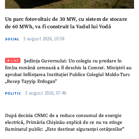
Mesajul știrei
+ Mesajul știrei
Un parc fotovoltaic de 30 MW, cu sistem de stocare
de 60 MWh, va fi construit la Vadul lui Vodă
CONTACT SURSĂ
5 august 2026, 10:58
SOCIAL
Sursă anonimă
Nume
+ Numele meu
Ședința Guvernului: Un colegiu cu predare în
LIVE
limba română urmează a fi deschis la Comrat. Miniștrii au
Email
+ Emailul meu
aprobat înființarea Instituției Publice Colegiul Moldo-Turc
„Recep Tayyip Erdogan”
Telefon
+ Telefon personal
5 august 2026, 07:46
POLITIC
Am citit și sunt de
acord cu
politica de
După decizia CNMC de a reduce consumul de energie
confidențialitate
.
electrică, Primăria Chișinău explică de ce nu va stinge
iluminatul public: „Este destinat siguranței cetățenilor”
TRIMITE ȘTIREA