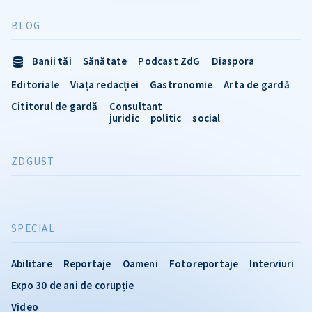
BLOG
Banii tăi
Sănătate
Podcast ZdG
Diaspora
Editoriale
Viața redacției
Gastronomie
Arta de gardă
Cititorul de gardă
Consultant
juridic
politic
social
ZDGUST
SPECIAL
Abilitare
Reportaje
Oameni
Fotoreportaje
Interviuri
Expo 30 de ani de corupție
Video