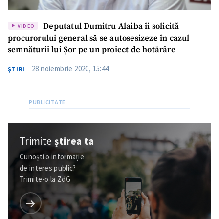
Deputatul Dumitru Alaiba îi solicită
VIDEO
procurorului general să se autosesizeze în cazul
semnăturii lui Șor pe un proiect de hotărâre
28 noiembrie 2020, 15:44
ŞTIRI
Trimite
știrea ta
Cunoști o informație
de interes public?
Trimite-o la ZdG