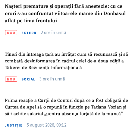
Nașteri premature și operații fără anestezie: cu ce
orori s-au confruntat viitoarele mame din Donbasul
aflat pe linia frontului
2 ore în urmă
NOU
EXTERN
Tineri din întreaga țară au învățat cum să recunoască și să
combată dezinformarea în cadrul celei de-a doua ediții a
Taberei de Reziliență Informațională
3 ore în urmă
NOU
SOCIAL
Prima reacție a Curții de Conturi după ce a fost obligată de
Curtea de Apel să o repună în funcție pe Tatiana Vozian și
Trimite o informație
Despre ZdG
să-i achite salariul „pentru absența forțată de la muncă”
in English
на русском
5 august 2026, 09:12
JUSTIȚIE