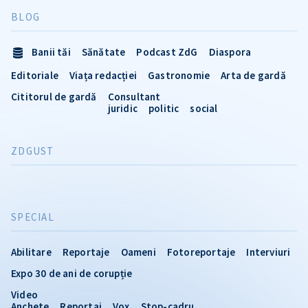
BLOG
Banii tăi
Sănătate
Podcast ZdG
Diaspora
Editoriale
Viața redacției
Gastronomie
Arta de gardă
Cititorul de gardă
Consultant
juridic
politic
social
ZDGUST
SPECIAL
Abilitare
Reportaje
Oameni
Fotoreportaje
Interviuri
Expo 30 de ani de corupție
Video
Anchete
Reportaj
Vox
Stop-cadru