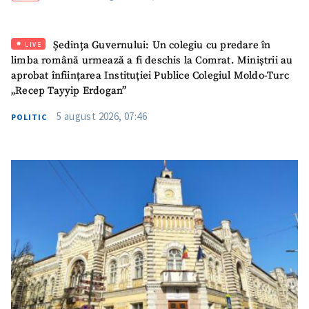
ȘTIREA MEA
Titlu știre
+ Adaugă titlu
Ședința Guvernului: Un colegiu cu predare în
LIVE
limba română urmează a fi deschis la Comrat. Miniștrii au
aprobat înființarea Instituției Publice Colegiul Moldo-Turc
Fotografie
+ Încarcă imagine
„Recep Tayyip Erdogan”
5 august 2026, 07:46
POLITIC
Link media
+ Link media
Mesajul știrei
+ Mesajul știrei
CONTACT SURSĂ
Sursă anonimă
Nume
+ Numele meu