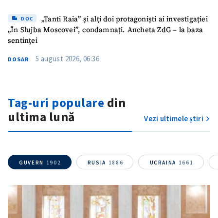
„Tanti Raia” și alți doi protagoniști ai investigației
DOC
„În Slujba Moscovei”, condamnați. Ancheta ZdG – la baza
sentinței
5 august 2026, 06:36
DOSAR
Tag-uri populare
din
ultima lună
Vezi ultimele știri
GUVERN
1902
RUSIA
1886
UCRAINA
1661