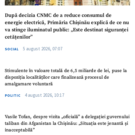
Email
+ Emailul meu
După decizia CNMC de a reduce consumul de
energie electrică, Primăria Chișinău explică de ce nu
Telefon
+ Telefon personal
va stinge iluminatul public: „Este destinat siguranței
cetățenilor”
Am citit și sunt de
acord cu
politica de
5 august 2026, 07:07
SOCIAL
confidențialitate
.
TRIMITE ȘTIREA
Stimulente în valoare totală de 6,5 miliarde de lei, puse la
dispoziția localităților care finalizează procesul de
amalgamare voluntară
4 august 2026, 10:17
POLITIC
Vasile Tofan, despre vizita „oficială” a delegației guvernului
taliban din Afganistan la Chișinău: „Situația este jenantă și
inacceptabilă”