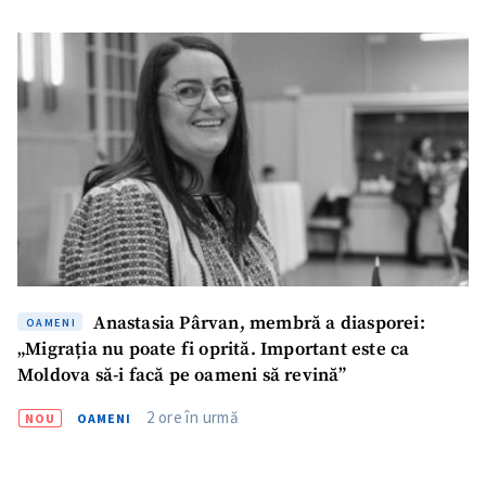
Anastasia Pârvan, membră a diasporei:
OAMENI
„Migrația nu poate fi oprită. Important este ca
Moldova să-i facă pe oameni să revină”
2 ore în urmă
NOU
OAMENI