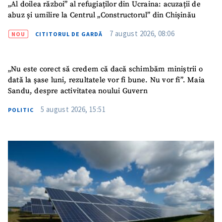
„Al doilea război” al refugiaților din Ucraina: acuzații de
abuz și umilire la Centrul „Constructorul” din Chișinău
7 august 2026, 08:06
NOU
CITITORUL DE GARDĂ
„Nu este corect să credem că dacă schimbăm miniștrii o
dată la șase luni, rezultatele vor fi bune. Nu vor fi”. Maia
Sandu, despre activitatea noului Guvern
5 august 2026, 15:51
POLITIC
ȘTIREA MEA
Titlu știre
+ Adaugă titlu
Fotografie
+ Încarcă imagine
Link media
+ Link media