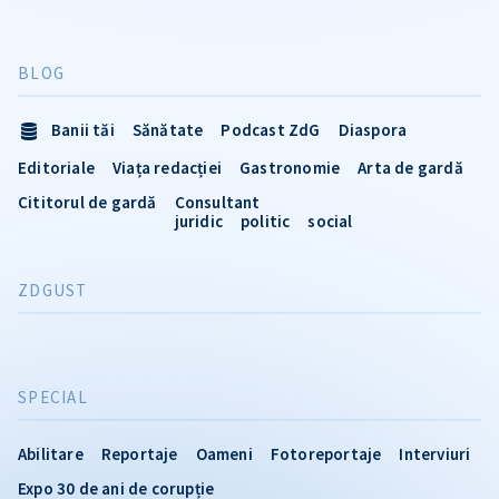
BLOG
Banii tăi
Sănătate
Podcast ZdG
Diaspora
Editoriale
Viața redacției
Gastronomie
Arta de gardă
Cititorul de gardă
Consultant
juridic
politic
social
ZDGUST
SPECIAL
Abilitare
Reportaje
Oameni
Fotoreportaje
Interviuri
Expo 30 de ani de corupție