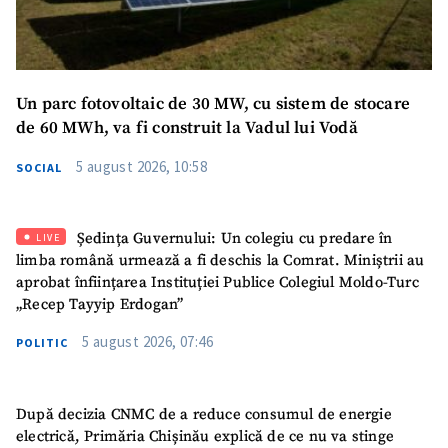
Mesajul știrei
+ Mesajul știrei
Un parc fotovoltaic de 30 MW, cu sistem de stocare
CONTACT SURSĂ
de 60 MWh, va fi construit la Vadul lui Vodă
Sursă anonimă
5 august 2026, 10:58
SOCIAL
Nume
+ Numele meu
Ședința Guvernului: Un colegiu cu predare în
LIVE
Email
+ Emailul meu
limba română urmează a fi deschis la Comrat. Miniștrii au
aprobat înființarea Instituției Publice Colegiul Moldo-Turc
„Recep Tayyip Erdogan”
Telefon
+ Telefon personal
5 august 2026, 07:46
POLITIC
Am citit și sunt de
acord cu
politica de
confidențialitate
.
După decizia CNMC de a reduce consumul de energie
electrică, Primăria Chișinău explică de ce nu va stinge
TRIMITE ȘTIREA