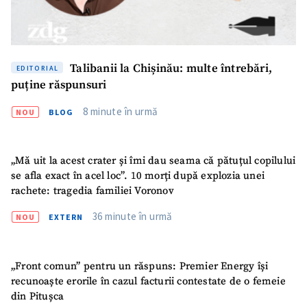
Talibanii la Chișinău: multe întrebări,
EDITORIAL
puține răspunsuri
8 minute în urmă
NOU
BLOG
„Mă uit la acest crater și îmi dau seama că pătuțul copilului
se afla exact în acel loc”. 10 morți după explozia unei
rachete: tragedia familiei Voronov
36 minute în urmă
NOU
EXTERN
„Front comun” pentru un răspuns: Premier Energy își
recunoaște erorile în cazul facturii contestate de o femeie
din Pitușca