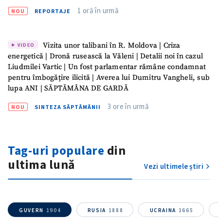
1 oră în urmă
NOU
REPORTAJE
Vizita unor talibani în R. Moldova | Criza
VIDEO
energetică | Dronă rusească la Văleni | Detalii noi în cazul
Liudmilei Vartic | Un fost parlamentar rămâne condamnat
pentru îmbogățire ilicită | Averea lui Dumitru Vangheli, sub
lupa ANI | SĂPTĂMÂNA DE GARDĂ
3 ore în urmă
NOU
SINTEZA SĂPTĂMÂNII
Trimite o informație
Despre ZdG
in English
на русском
Tag-uri populare
din
ultima lună
Vezi ultimele știri
GUVERN
1904
RUSIA
1888
UCRAINA
1665