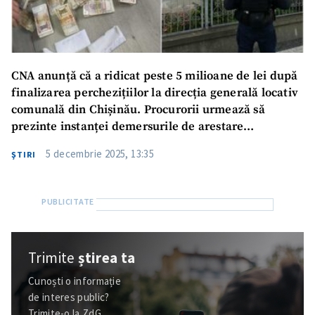
CNA anunță că a ridicat peste 5 milioane de lei după
finalizarea perchezițiilor la direcția generală locativ
comunală din Chișinău. Procurorii urmează să
prezinte instanței demersurile de arestare
preventivă a persoanelor reținute
5 decembrie 2025, 13:35
ŞTIRI
Trimite
știrea ta
Cunoști o informație
de interes public?
Trimite-o la ZdG