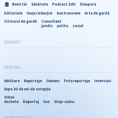
Banii tăi
Sănătate
Podcast ZdG
Diaspora
Editoriale
Viața redacției
Gastronomie
Arta de gardă
Cititorul de gardă
Consultant
juridic
politic
social
ZDGUST
SPECIAL
Abilitare
Reportaje
Oameni
Fotoreportaje
Interviuri
Expo 30 de ani de corupție
Video
Anchete
Reportaj
Vox
Stop-cadru
INVESTIGATII