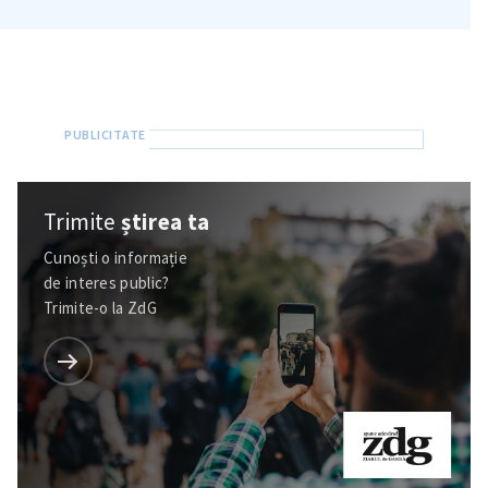
in English
на русском
Trimite
știrea ta
Cunoști o informație
de interes public?
Trimite-o la ZdG