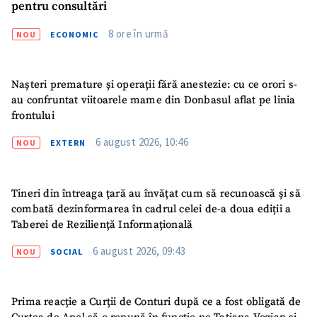
pentru consultări
8 ore în urmă
NOU
ECONOMIC
Nașteri premature și operații fără anestezie: cu ce orori s-
au confruntat viitoarele mame din Donbasul aflat pe linia
frontului
6 august 2026, 10:46
NOU
EXTERN
Tineri din întreaga țară au învățat cum să recunoască și să
combată dezinformarea în cadrul celei de-a doua ediții a
Taberei de Reziliență Informațională
6 august 2026, 09:43
NOU
SOCIAL
Prima reacție a Curții de Conturi după ce a fost obligată de
ȘTIREA MEA