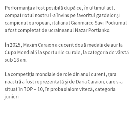
Performanța a fost posibilă după ce, în ultimul act,
compatriotul nostru l-a învins pe favoritul gazdelor și
campionul european, italianul Gianmarco Savi. Podiumul
a fost completat de ucraineanul Nazar Portianko.
În 2025, Maxim Caraion a cucerit două medalii de aur la
Cupa Mondială la sporturile cu role, la categoria de vârstă
sub 18 ani.
La competiția mondiale de role din anul curent, țara
noastră a fost reprezentată și de Daria Caraion, care s-a
situat în TOP – 10, în proba slalom viteză, categoria
juniori.