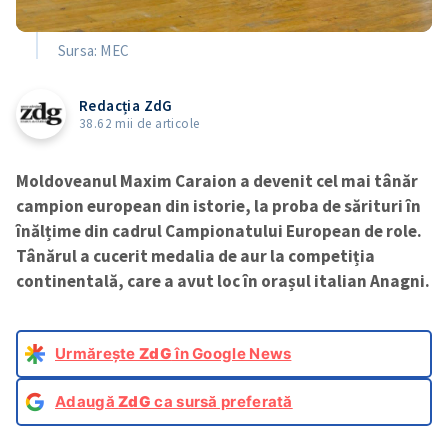
Sursa: MEC
Redacția ZdG
38.62 mii de articole
Moldoveanul Maxim Caraion a devenit cel mai tânăr
campion european din istorie, la proba de sărituri în
înălțime din cadrul Campionatului European de role.
Tânărul a cucerit medalia de aur la competiția
continentală, care a avut loc în orașul italian Anagni.
Urmărește
ZdG
în Google News
Adaugă
ZdG
ca sursă preferată