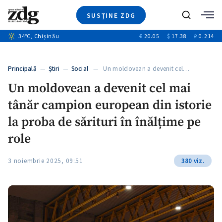
SUSȚINE ZDG
+4
Caută
+2
34
°C
, Chișinău
€
20.05
$
17.38
₽
0.214
Ştiri
+10
+7
Investigatii
Banii tăi
+5
Principală
—
Ştiri
—
Social
— Un moldovean a devenit cel…
Video
Un moldovean a devenit cel mai
Special
tânăr campion european din istorie
Blog
+1
ZdGust
la proba de sărituri în înălțime pe
role
3 noiembrie 2025, 09:51
380 viz.