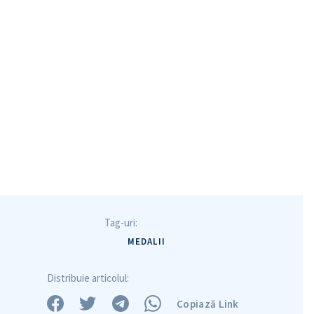
Tag-uri:
MEDALII
Distribuie articolul:
Copiază Link
Trimite o informație
Despre ZdG