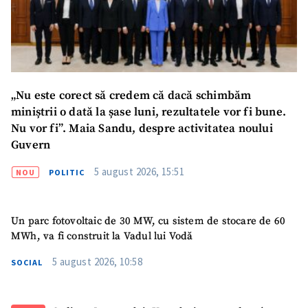
Telefon
+ Telefon personal
Am citit și sunt de
acord cu
politica de
„Nu este corect să credem că dacă schimbăm
confidențialitate
.
miniștrii o dată la șase luni, rezultatele vor fi bune.
TRIMITE ȘTIREA
Nu vor fi”. Maia Sandu, despre activitatea noului
Guvern
5 august 2026, 15:51
NOU
POLITIC
Un parc fotovoltaic de 30 MW, cu sistem de stocare de 60
MWh, va fi construit la Vadul lui Vodă
5 august 2026, 10:58
SOCIAL