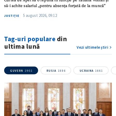
Curtea de Apel să o repună în funcție pe Tatiana Vozian și
să-i achite salariul „pentru absența forțată de la muncă”
Titlu știre
+ Adaugă titlu
5 august 2026, 09:12
JUSTIȚIE
Fotografie
+ Încarcă imagine
Tag-uri populare
din
Link media
+ Link media
ultima lună
Vezi ultimele știri
Mesajul știrei
+ Mesajul știrei
GUVERN
1902
RUSIA
1886
UCRAINA
1661
CONTACT SURSĂ
Sursă anonimă
Nume
+ Numele meu
Email
+ Emailul meu