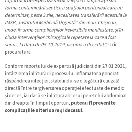
raportului de expertiză medico-legală complicații sub
forma contaminării septice a spațiului peritoneal care au
determinat, peste 3 zile, necesitatea transferării acestuia la
IMSP ,,Institutul Medicină Urgentă” din mun. Chișinău,
unde, în urma complicațiilor ireversibile manifestate, și în
ciuda intervențiilor chirurgicale repetate la care a fost
supus, la data de 05.10.2019, victima a decedat”,
scrie
procuratura.
Conform raportului de expertiză judiciară din 27.01.2021,
întârzierea înlăturării procesului inflamator a generat
răspândirea infecției, stabilindu-se o legătură cauzală
directă între tergiversarea operației efectuate de medic
și deces, iar dacă se înlătura abcesul peretelui abdominal
din dreapta în timpul oportun,
puteau fi prevenite
complicațiile ulterioare și decesul.