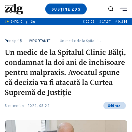
SUSȚINE ZDG
Caută
34
°C
, Chișinău
€
20.05
$
17.37
₽
0.214
Ştiri
+14
+11
Investigatii
Banii tăi
+1
+4
Principală
—
IMPORTANTE
— Un medic de la Spitalul…
Video
Un medic de la Spitalul Clinic Bălți,
Special
condamnat la doi ani de închisoare
Blog
+1
ZdGust
pentru malpraxis. Avocatul spune
că decizia va fi atacată la Curtea
Supremă de Justiție
+1
8 noiembrie 2024, 08:24
846 viz.