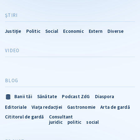
ŞTIRI
Justiție
Politic
Social
Economic
Extern
Diverse
VIDEO
BLOG
Banii tăi
Sănătate
Podcast ZdG
Diaspora
Editoriale
Viața redacției
Gastronomie
Arta de gardă
Cititorul de gardă
Consultant
juridic
politic
social