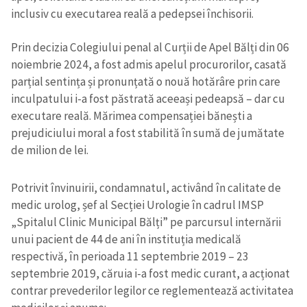
inclusiv cu executarea reală a pedepsei închisorii.
Prin decizia Colegiului penal al Curții de Apel Bălți din 06
noiembrie 2024,
a fost admis apelul procurorilor, casată
parțial sentința și pronunțată o nouă hotărâre prin care
inculpatului i-a fost păstrată aceeași pedeapsă – dar cu
executare
reală. Mărimea compensației bănești a
prejudiciului moral a fost stabilită în sumă de jumătate
de milion de lei.
Potrivit învinuirii, condamnatul, activând în calitate de
medic urolog, șef al Secției Urologie în cadrul IMSP
„Spitalul Clinic Municipal Bălți” pe parcursul internării
unui pacient de 44 de ani în instituția medicală
respectivă, în perioada 11 septembrie 2019 – 23
septembrie 2019, căruia i-а fost medic curant, a acționat
contrar prevederilor legilor ce reglementează activitatea