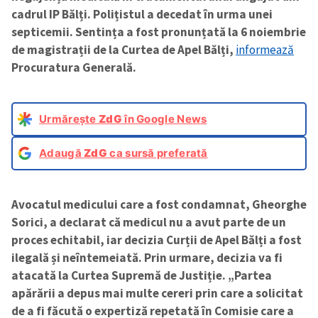
cadrul IP Bălți. Polițistul a decedat în urma unei
septicemii. Sentința a fost pronunțată la 6 noiembrie
de magistrații de la Curtea de Apel Bălți,
informează
Procuratura Generală.
Urmărește
ZdG
în Google News
Adaugă
ZdG
ca sursă preferată
Avocatul medicului care a fost condamnat, Gheorghe
Sorici, a declarat că medicul nu a avut parte de un
proces echitabil, iar decizia Curții de Apel Bălți a fost
ilegală și neîntemeiată. Prin urmare, decizia va fi
atacată la Curtea Supremă de Justiție. „Partea
apărării a depus mai multe cereri prin care a solicitat
de a fi făcută o expertiză repetată în Comisie care a