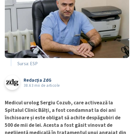
Sursa: ESP
Redacția ZdG
38.63 mii de articole
Medicul urolog Sergiu Cozub, care activează la
Spitalul Clinic Bălți, a fost condamnat la doi ani
închisoare și este obligat să achite despăgubiri de
500 de mii de lei. Acesta a fost găsit vinovat de
neglijență medicală în tratamentul unui angajat din