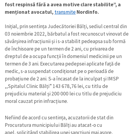
fost respinsă fără a avea motive clare stabilite”, a
menționat avocatul,
transmite
Nordinfo.
Inițial, prin sentința Judecătoriei Bălți, sediul central din
03 noiembrie 2022, bărbatul a fost recunoscut vinovat de
săvârșirea infracțiunii și i s-a stabilit pedeapsa sub formă
de închisoare pe un termen de 2 ani, cu privarea de
dreptul de a ocupa funcții în domeniul medicinii pe un
termen de 3 ani. Executarea pedepsei aplicate faţă de
medic, s-a suspendat condiționat pe o perioadă de
probațiune de 2 ani. S-a încasat de la inculpat și IMSP
,,Spitalul Clinic Bălți” 143 678,76 lei, cu titlu de
prejudiciu material și 200 000 lei cu titlu de prejudiciu
moral cauzat prin infracțiune.
Nefiind de acord cu sentința, acuzatorii de stat din
Procuratura municipiului Bălți au atacat-o cu
apel, solicitând stabilirea unei sancțiuni mai aspre,