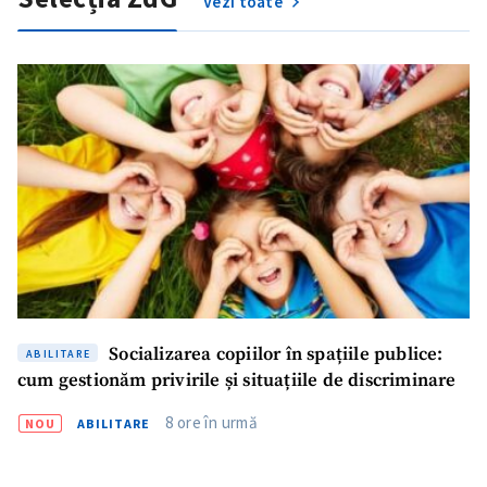
Vezi toate
CONTACT SURSĂ
Sursă anonimă
Nume
+ Numele meu
Email
+ Emailul meu
Telefon
+ Telefon personal
Am citit și sunt de
acord cu
politica de
confidențialitate
.
Socializarea copiilor în spațiile publice:
ABILITARE
TRIMITE ȘTIREA
cum gestionăm privirile și situațiile de discriminare
8 ore în urmă
NOU
ABILITARE