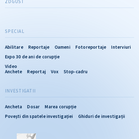
ZDGUST
SPECIAL
Abilitare
Reportaje
Oameni
Fotoreportaje
Interviuri
Expo 30 de ani de corupție
Video
Anchete
Reportaj
Vox
Stop-cadru
INVESTIGATII
Ancheta
Dosar
Marea corupție
Povești din spatele investigației
Ghiduri de investigații