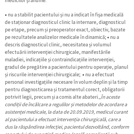
medicilor și anume:
•
nu a stabilit pacientului și nu a indicat în fișa medicală
de staționar diagnosticul clinic la internare, diagnosticul
pe etape, precum și preoperator exact, obiectiv, bazate
pe rezultatele analizelor medicale în dinamică;
•
nu a
descris diagnosticul clinic, necesitatea și volumul
efectuării intervenției chirurgicale, manifestările
maladiei, indicațiile și contraindicațiile intervenției,
gradul de pregătire a pacientului pentru operație, planul
și riscurile intervenției chirurgicale;
•
nu a efectuat
personal investigațiile necesare în volum deplin și la timp
pentru diagnosticarea și tratamentul corect, obligatorii
potrivit legii, precum și a comis alte abateri.
„În aceste
condiții de încălcare a regulilor și metodelor de acordare a
asistenței medicale, la data de 20.09.2019, medicul curant
al pacientului a efectuat intervenția chirurgicală, care a
dus la răspândirea infecției, pacientul dezvoltând, conform