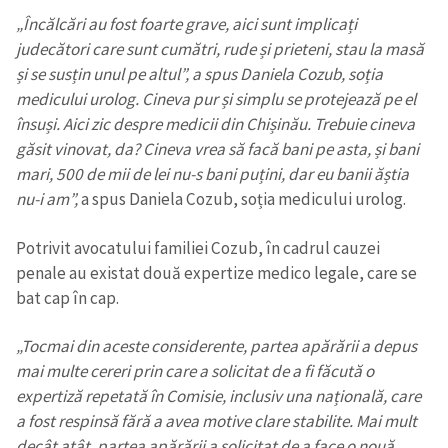
„Încălcări au fost foarte grave, aici sunt implicați
judecători care sunt cumătri, rude și prieteni, stau la masă
și se susțin unul pe altul”, a spus Daniela Cozub, soția
medicului urolog. Cineva pur și simplu se protejează pe el
însuși. Aici zic despre medicii din Chișinău. Trebuie cineva
găsit vinovat, da? Cineva vrea să facă bani pe asta, și bani
mari, 500 de mii de lei nu-s bani puțini, dar eu banii ăștia
nu-i am”,
a spus Daniela Cozub, soția medicului urolog.
Potrivit avocatului familiei Cozub, în cadrul cauzei
penale au existat două expertize medico legale, care se
bat cap în cap.
„Tocmai din aceste considerente, partea apărării a depus
mai multe cereri prin care a solicitat de a fi făcută o
expertiză repetată în Comisie, inclusiv una națională, care
a fost respinsă fără a avea motive clare stabilite. Mai mult
decât atât, partea apărării a solicitat de a face o nouă