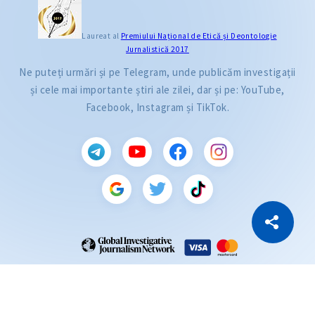
Laureat al
Premiului Naţional de Etică și Deontologie
Jurnalistică 2017
Ne puteți urmări și pe Telegram, unde publicăm investigații
și cele mai importante știri ale zilei, dar și pe: YouTube,
Facebook, Instagram și TikTok.
CITEȘTE
Citește articolul
Copiază Link
ZdG este membru al rețelei globale a jurnaliștilor de investigație (GIJN).
2004—2026 © Ziarul de Gardă.
Toate drepturile rezervate.