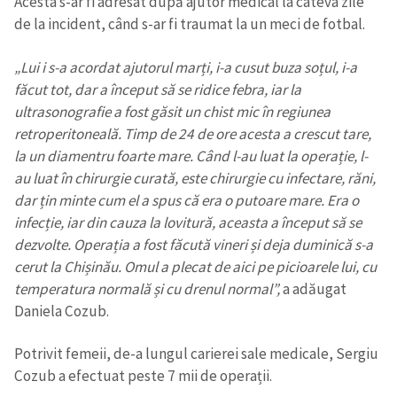
Acesta s-ar fi adresat după ajutor medical la câteva zile
de la incident, când s-ar fi traumat la un meci de fotbal.
„Lui i s-a acordat ajutorul marți, i-a cusut buza soțul, i-a
făcut tot, dar a început să se ridice febra, iar la
ultrasonografie a fost găsit un chist mic în regiunea
retroperitoneală. Timp de 24 de ore acesta a crescut tare,
la un diamentru foarte mare. Când l-au luat la operație, l-
au luat în chirurgie curată, este chirurgie cu infectare, răni,
dar țin minte cum el a spus că era o putoare mare. Era o
infecție, iar din cauza la lovitură, aceasta a început să se
dezvolte. Operația a fost făcută vineri și deja duminică s-a
cerut la Chișinău. Omul a plecat de aici pe picioarele lui, cu
temperatura normală și cu drenul normal”,
a adăugat
Daniela Cozub.
Potrivit femeii, de-a lungul carierei sale medicale, Sergiu
Cozub a efectuat peste 7 mii de operații.