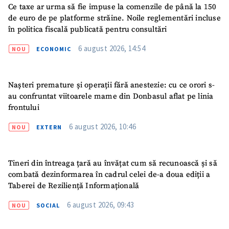
Ce taxe ar urma să fie impuse la comenzile de până la 150
de euro de pe platforme străine. Noile reglementări incluse
în politica fiscală publicată pentru consultări
6 august 2026, 14:54
NOU
ECONOMIC
Nașteri premature și operații fără anestezie: cu ce orori s-
au confruntat viitoarele mame din Donbasul aflat pe linia
frontului
6 august 2026, 10:46
NOU
EXTERN
Tineri din întreaga țară au învățat cum să recunoască și să
combată dezinformarea în cadrul celei de-a doua ediții a
Taberei de Reziliență Informațională
6 august 2026, 09:43
NOU
SOCIAL