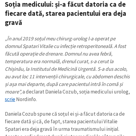
Soția medicului: și-a făcut datoria ca de
fiecare dată, starea pacientului era deja
gravă
„În anul 2019 soțul meu chirurg-urolog l-a operat pe
domnul Spatari Vitalie cu infecție retroperitoneală. A fost
Trimite o informație
Despre ZdG
făcută operație de drenare. Domnul nu avea febră,
in English
на русском
temperatura era normală, drenul curat, s-a cerut la
Chișinău, la Institutul de Medicină Urgentă. S-a dus acolo,
au avut loc 11 intervenții chirurgicale, cu abdomen deschis
și așa mai departe, după care pacientul intră în comă și
moare”,
a declarat Daniela Cozub, soția medicului urolog,
scrie
Nordinfo.
Daniela Cozub spune că soțul ei și-a făcut datoria ca de
fiecare dată și că, de fapt, starea pacientului Vitalie
Spatari era deja gravă în urma traumatismului inițial.