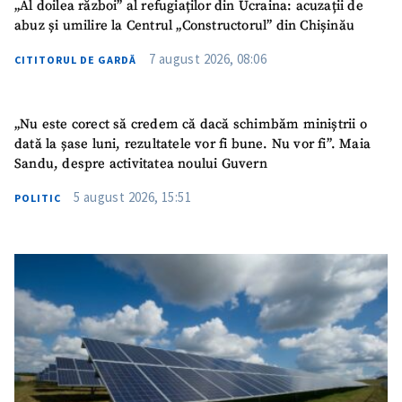
„Al doilea război” al refugiaților din Ucraina: acuzații de
abuz și umilire la Centrul „Constructorul” din Chișinău
SUSȚINE
7 august 2026, 08:06
CITITORUL DE GARDĂ
„Nu este corect să credem că dacă schimbăm miniștrii o
dată la șase luni, rezultatele vor fi bune. Nu vor fi”. Maia
Sandu, despre activitatea noului Guvern
5 august 2026, 15:51
POLITIC