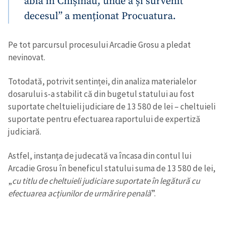
abia în Chișinău, unde a și survenit
decesul” a menționat Procuatura.
Pe tot parcursul procesului Arcadie Grosu a pledat
nevinovat.
Trimite o informație
Despre ZdG
Totodată, potrivit sentinței, din analiza materialelor
in English
на русском
dosarului s-a stabilit că din bugetul statului au fost
suportate cheltuieli judiciare de 13 580 de lei – cheltuieli
suportate pentru efectuarea raportului de expertiză
judiciară.
Astfel, instanța de judecată va încasa din contul lui
Arcadie Grosu în beneficul statului suma de 13 580 de lei,
„
cu titlu de cheltuieli judiciare suportate în legătură cu
efectuarea acțiunilor de urmărire penală
”.