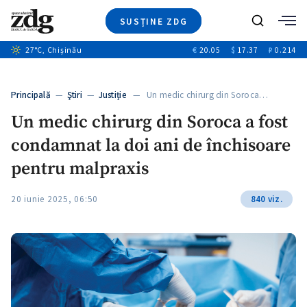
SUSȚINE ZDG
+1
Caută
27
°C
, Chișinău
€
20.05
$
17.37
₽
0.214
Ştiri
+6
+2
Investigatii
Banii tăi
+3
Principală
—
Ştiri
—
Justiție
— Un medic chirurg din Soroca…
Video
Un medic chirurg din Soroca a fost
Special
condamnat la doi ani de închisoare
Blog
ZdGust
pentru malpraxis
20 iunie 2025, 06:50
840 viz.