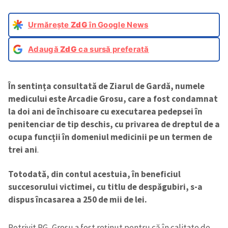
Urmărește
ZdG
în Google News
Adaugă
ZdG
ca sursă preferată
În sentința consultată de Ziarul de Gardă, numele
medicului este Arcadie Grosu, care a fost condamnat
la doi ani de închisoare cu executarea pedepsei în
penitenciar de tip deschis, cu privarea de dreptul de a
ocupa funcții în domeniul medicinii pe un termen de
trei ani
.
Totodată, din contul acestuia, în beneficiul
succesorului victimei, cu titlu de despăgubiri, s-a
dispus încasarea a 250 de mii de lei.
Potrivit PG, Grosu a fost reținut pentru că în calitate de