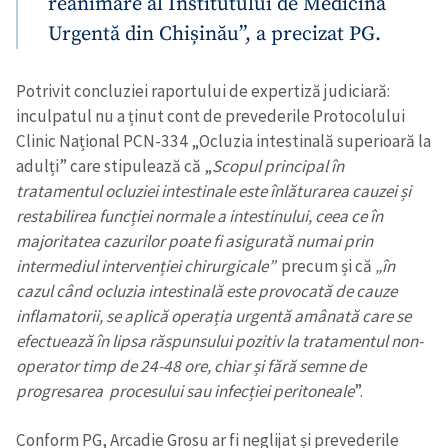
reanimare al Institutului de Medicină
Urgentă din Chișinău”, a precizat PG.
Potrivit concluziei raportului de expertiză judiciară:
inculpatul nu a ținut cont de prevederile Protocolului
Clinic Național PCN-334 „Ocluzia intestinală superioară la
adulți” care stipulează că „
Scopul principal în
tratamentul ocluziei intestinale este înlăturarea cauzei și
restabilirea funcției normale a intestinului, ceea ce în
majoritatea cazurilor poate fi asigurată numai prin
intermediul intervenției chirurgicale”
precum și că
„în
cazul când ocluzia intestinală este provocată de cauze
inflamatorii, se aplică operația urgentă amânată care se
efectuează în lipsa răspunsului pozitiv la tratamentul non-
operator timp de 24-48 ore, chiar și fără semne de
progresarea procesului sau infecției peritoneale
”.
Conform PG, Arcadie Grosu ar fi neglijat și prevederile