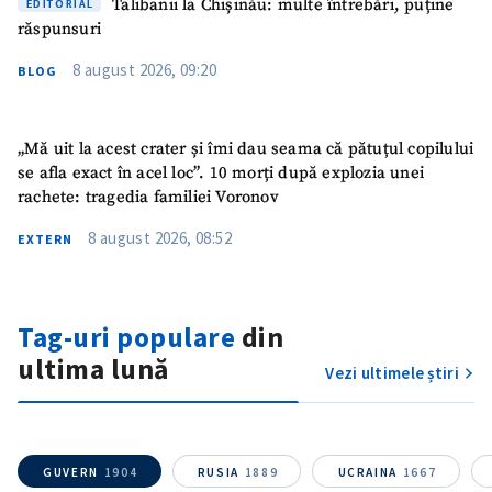
Talibanii la Chișinău: multe întrebări, puține
EDITORIAL
răspunsuri
Mesajul știrei
+ Mesajul știrei
8 august 2026, 09:20
BLOG
CONTACT SURSĂ
„Mă uit la acest crater și îmi dau seama că pătuțul copilului
Sursă anonimă
se afla exact în acel loc”. 10 morți după explozia unei
rachete: tragedia familiei Voronov
Nume
+ Numele meu
8 august 2026, 08:52
EXTERN
Email
+ Emailul meu
Tag-uri populare
din
Telefon
+ Telefon personal
ultima lună
Vezi ultimele știri
Am citit și sunt de
acord cu
politica de
confidențialitate
.
GUVERN
1904
RUSIA
1889
UCRAINA
1667
TRIMITE ȘTIREA