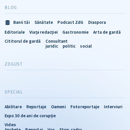
BLOG
Banii tăi
Sănătate
Podcast ZdG
Diaspora
Editoriale
Viața redacției
Gastronomie
Arta de gardă
Cititorul de gardă
Consultant
juridic
politic
social
ZDGUST
SPECIAL
Abilitare
Reportaje
Oameni
Fotoreportaje
Interviuri
Expo 30 de ani de corupție
Video
Anchete
Reportaj
Vox
Stop-cadru