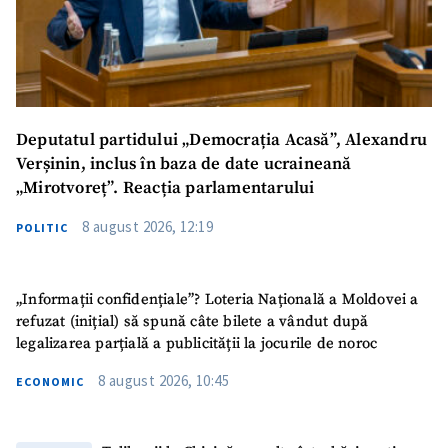
Deputatul partidului „Democrația Acasă”, Alexandru
Verșinin, inclus în baza de date ucraineană
„Mirotvoreț”. Reacția parlamentarului
8 august 2026, 12:19
POLITIC
ȘTIREA MEA
Titlu știre
+ Adaugă titlu
„Informații confidențiale”? Loteria Națională a Moldovei a
refuzat (inițial) să spună câte bilete a vândut după
Fotografie
+ Încarcă imagine
legalizarea parțială a publicității la jocurile de noroc
8 august 2026, 10:45
ECONOMIC
Link media
+ Link media