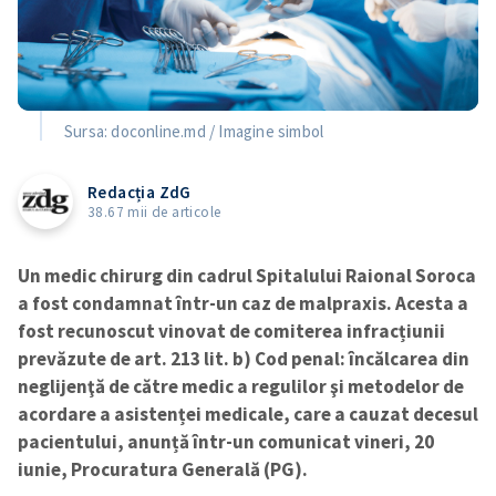
Sursa: doconline.md / Imagine simbol
Redacția ZdG
38.67 mii de articole
Un medic chirurg din cadrul Spitalului Raional Soroca
a fost condamnat într-un caz de malpraxis. Acesta a
fost recunoscut vinovat de comiterea infracțiunii
prevăzute de art. 213 lit. b) Cod penal: încălcarea din
neglijenţă de către medic a regulilor şi metodelor de
acordare a asistenței medicale, care a cauzat decesul
pacientului, anunță într-un comunicat vineri, 20
iunie, Procuratura Generală (PG).