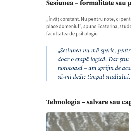
Sesiunea – formalitate sau 
Link media
„Învăț constant. Nu pentru note, ci pent
place domeniul”, spune Ecaterina, stud
facultatea de psihologie.
Mesajul știrei
„
Sesiunea nu mă sperie, pentr
doar o etapă logică. Dar știu
norocoasă – am sprijin de aca
să-mi dedic timpul studiului.
Tehnologia – salvare sau c