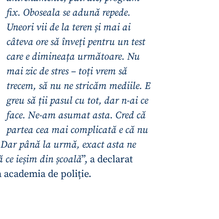
fix. Oboseala se adună repede.
Uneori vii de la teren și mai ai
câteva ore să înveți pentru un test
care e dimineața următoare. Nu
mai zic de stres – toți vrem să
trecem, să nu ne stricăm mediile. E
greu să ții pasul cu tot, dar n-ai ce
face. Ne-am asumat asta. Cred că
partea cea mai complicată e că nu
e. Dar până la urmă, exact asta ne
CONTACT SURSĂ
ă ce ieșim din școală
”, a declarat
Sursă anonimă
a academia de poliție.
+ Adaugă titlu
Nume
+ Numele 
+ Încarcă imagine