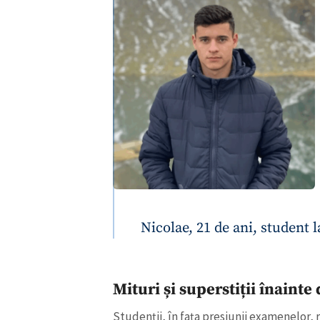
Nicolae, 21 de ani, student l
Mituri și superstiții înaint
Studenții, în fața presiunii examenelor, 