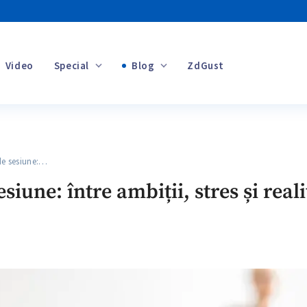
Video
Special
Blog
ZdGust
Banii tăi
e sesiune:…
+1
siune: între ambiții, stres și reali