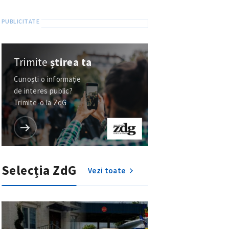
Trimite
știrea ta
Cunoști o informație
de interes public?
Trimite-o la ZdG
Selecția ZdG
Vezi toate