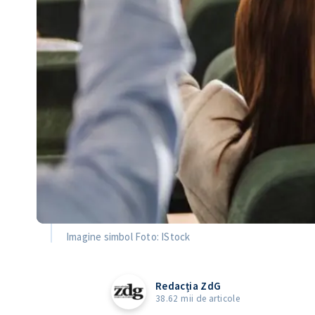
Imagine simbol Foto: IStock
Redacția ZdG
38.62 mii de articole