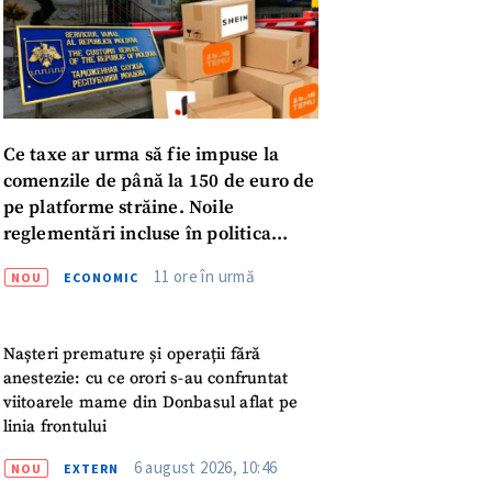
Ce taxe ar urma să fie impuse la
comenzile de până la 150 de euro de
pe platforme străine. Noile
reglementări incluse în politica
fiscală publicată pentru consultări
11 ore în urmă
NOU
ECONOMIC
Nașteri premature și operații fără
anestezie: cu ce orori s-au confruntat
viitoarele mame din Donbasul aflat pe
linia frontului
meu
6 august 2026, 10:46
NOU
EXTERN