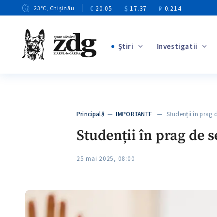
€
20.05
$
17.37
₽
0.214
23
°C
, Chișinău
Ştiri
Investigatii
+4
+1
+13
+10
Principală
—
IMPORTANTE
— Studenții în prag d
+3
Studenții în prag de se
25 mai 2025, 08:00