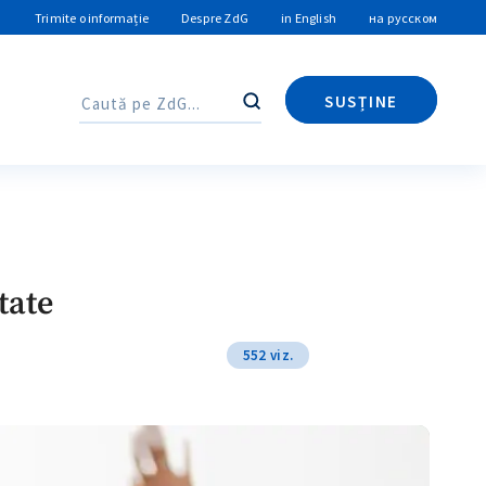
Trimite o informație
Despre ZdG
in English
на русском
SUSȚINE
Caută
Caută
tate
552 viz.