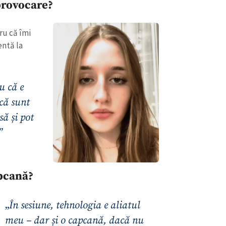
Email
provocare?
+ Emailul 
+ Link media
Telefon
+ Telefon pe
ru că îmi
entă la
Am citit și sunt de ac
+ Mesajul știrei
confidențialitate
.
u că e
TRIMITE ȘT
 că sunt
să și pot
”
apcană?
„
În sesiune, tehnologia e aliatul
meu – dar și o capcană, dacă nu