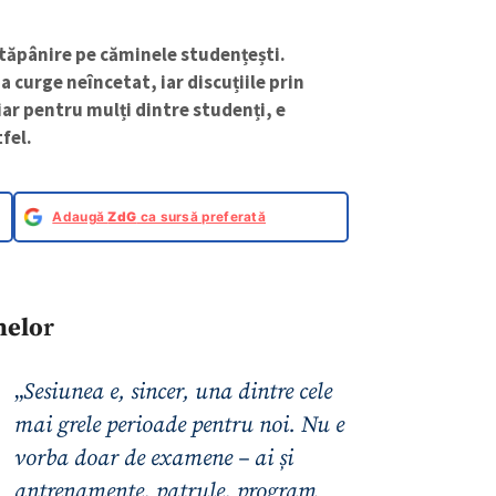
stăpânire pe căminele studențești.
a curge neîncetat, iar discuțiile prin
 iar pentru mulți dintre studenți, e
fel.
Adaugă
ZdG
ca sursă preferată
nelo
r
„
Sesiunea e, sincer, una dintre cele
mai grele perioade pentru noi. Nu e
vorba doar de examene – ai și
antrenamente, patrule, program