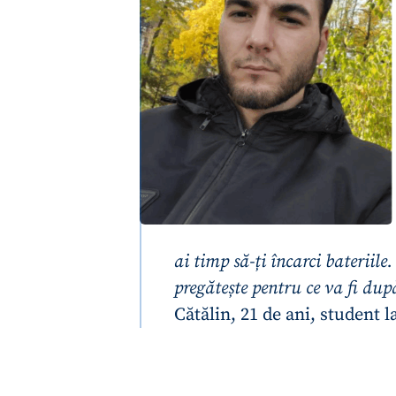
ai timp să-ți încarci bateriil
ȘTIREA MEA
pregătește pentru ce va fi dup
Cătălin, 21 de ani, student l
Titlu știre
Fotografie