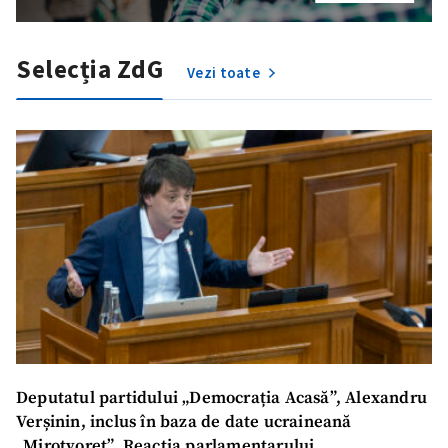
Selecția ZdG
Vezi toate
Deputatul partidului „Democrația Acasă”, Alexandru
Verșinin, inclus în baza de date ucraineană
„Mirotvoreț”. Reacția parlamentarului