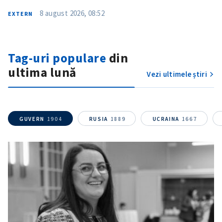
CONTACT SURSĂ
8 august 2026, 08:52
EXTERN
Sursă anonimă
Nume
+ Numele meu
Tag-uri populare
din
ultima lună
Vezi ultimele știri
Email
+ Emailul meu
Telefon
+ Telefon personal
GUVERN
1904
RUSIA
1889
UCRAINA
1667
Am citit și sunt de
acord cu
politica de
confidențialitate
.
TRIMITE ȘTIREA