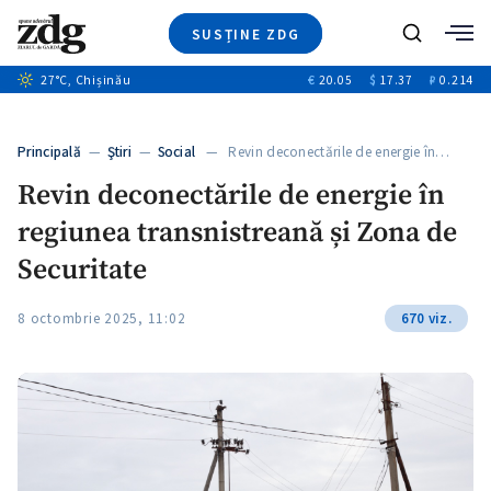
SUSȚINE ZDG
+1
Caută
27
°C
, Chișinău
€
20.05
$
17.37
₽
0.214
Ştiri
+6
+2
Investigatii
Banii tăi
+2
Principală
—
Ştiri
—
Social
— Revin deconectările de energie în…
Video
Revin deconectările de energie în
Special
regiunea transnistreană și Zona de
Blog
ZdGust
Securitate
8 octombrie 2025, 11:02
670 viz.