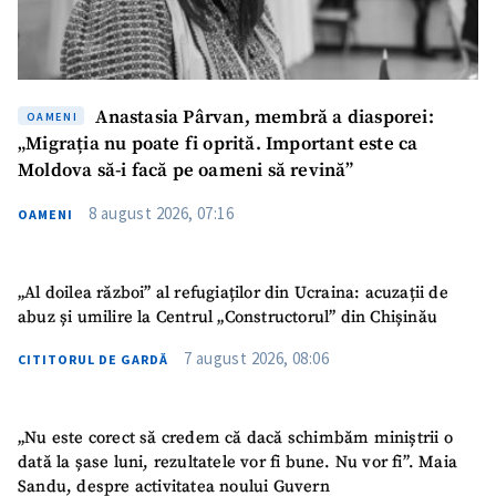
Anastasia Pârvan, membră a diasporei:
OAMENI
„Migrația nu poate fi oprită. Important este ca
Moldova să-i facă pe oameni să revină”
8 august 2026, 07:16
OAMENI
„Al doilea război” al refugiaților din Ucraina: acuzații de
abuz și umilire la Centrul „Constructorul” din Chișinău
7 august 2026, 08:06
CITITORUL DE GARDĂ
„Nu este corect să credem că dacă schimbăm miniștrii o
SUSȚINE
dată la șase luni, rezultatele vor fi bune. Nu vor fi”. Maia
Sandu, despre activitatea noului Guvern