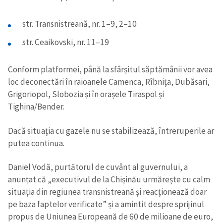
str. Transnistreană, nr. 1–9, 2–10
str. Ceaikovski, nr. 11–19
Conform platformei, până la sfârșitul săptămânii vor avea
loc deconectări în raioanele Camenca, Rîbnița, Dubăsari,
Grigoriopol, Slobozia și în orașele Tiraspol și
Tighina/Bender.
Dacă situația cu gazele nu se stabilizează, întreruperile ar
putea continua.
Daniel Vodă, purtătorul de cuvânt al guvernului, a
anunțat că „executivul de la Chișinău urmărește cu calm
situația din regiunea transnistreană și reacționează doar
pe baza faptelor verificate” și a amintit despre sprijinul
propus de Uniunea Europeană de 60 de milioane de euro,