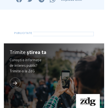
Trimite
știrea ta
Cunoști o informație
de interes public?
Trimite-o la ZdG