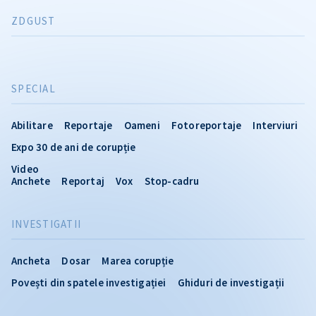
ZDGUST
SPECIAL
Abilitare
Reportaje
Oameni
Fotoreportaje
Interviuri
Expo 30 de ani de corupție
Video
Anchete
Reportaj
Vox
Stop-cadru
INVESTIGATII
Ancheta
Dosar
Marea corupție
Povești din spatele investigației
Ghiduri de investigații