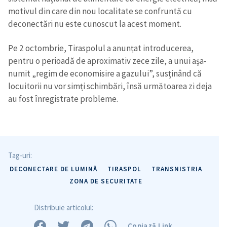
motivul din care din nou localitate se confruntă cu
deconectări nu este cunoscut la acest moment.
Trimite o informație
Despre ZdG
Pe 2 octombrie, Tiraspolul a anunțat introducerea,
in English
на русском
pentru o perioadă de aproximativ zece zile, a unui așa-
numit „regim de economisire a gazului”, susținând că
locuitorii nu vor simți schimbări, însă următoarea zi deja
au fost înregistrate probleme.
Tag-uri:
DECONECTARE DE LUMINĂ
TIRASPOL
TRANSNISTRIA
ZONA DE SECURITATE
Distribuie articolul:
Copiază Link