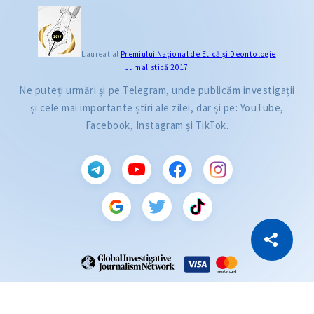
Laureat al
Premiului Naţional de Etică și Deontologie
Jurnalistică 2017
Ne puteți urmări și pe Telegram, unde publicăm investigații
și cele mai importante știri ale zilei, dar și pe: YouTube,
Facebook, Instagram și TikTok.
CITEȘTE
Citește articolul
Copiază Link
ZdG este membru al rețelei globale a jurnaliștilor de investigație (GIJN).