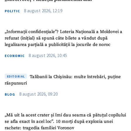
8 august 2026, 12:19
POLITIC
„Informații confidențiale”? Loteria Națională a Moldovei a
refuzat (inițial) să spună câte bilete a vândut după
ȘTIREA MEA
legalizarea parțială a publicității la jocurile de noroc
8 august 2026, 10:45
Titlu știre
+ Adaugă titlu
ECONOMIC
Fotografie
+ Încarcă imagine
Talibanii la Chișinău: multe întrebări, puține
EDITORIAL
răspunsuri
Link media
+ Link media
8 august 2026, 09:20
BLOG
„Mă uit la acest crater și îmi dau seama că pătuțul copilului
Mesajul știrei
+ Mesajul știrei
se afla exact în acel loc”. 10 morți după explozia unei
rachete: tragedia familiei Voronov