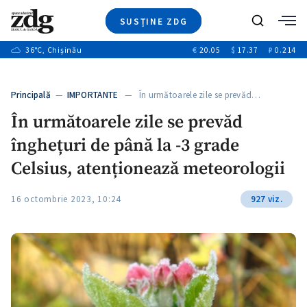
SUSȚINE ZDG
+2
Caută
+1
36
°C
, Chișinău
€
20.05
$
17.37
₽
0.214
Ştiri
+12
+8
Investigatii
Banii tăi
+1
+4
Principală
—
IMPORTANTE
— În următoarele zile se prevăd…
Video
+1
În următoarele zile se prevăd
Special
înghețuri de până la -3 grade
Blog
+1
ZdGust
Celsius, atenționează meteorologii
16 octombrie 2023, 10:24
927 viz.
+1