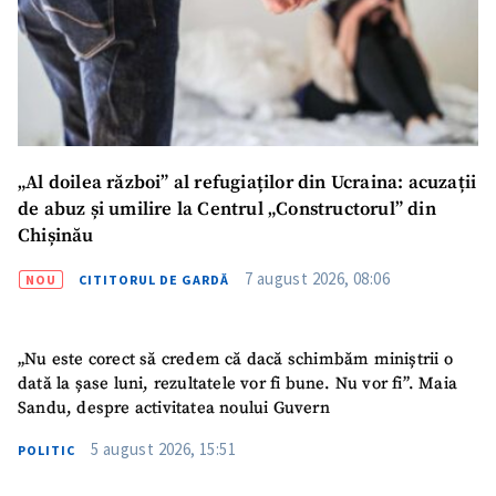
Mesajul știrei
+ Mesajul știrei
CONTACT SURSĂ
Sursă anonimă
Nume
+ Numele meu
„Al doilea război” al refugiaților din Ucraina: acuzații
de abuz și umilire la Centrul „Constructorul” din
Email
+ Emailul meu
Chișinău
7 august 2026, 08:06
NOU
CITITORUL DE GARDĂ
Telefon
+ Telefon personal
Am citit și sunt de
„Nu este corect să credem că dacă schimbăm miniștrii o
acord cu
politica de
dată la șase luni, rezultatele vor fi bune. Nu vor fi”. Maia
confidențialitate
.
Sandu, despre activitatea noului Guvern
TRIMITE ȘTIREA
5 august 2026, 15:51
POLITIC