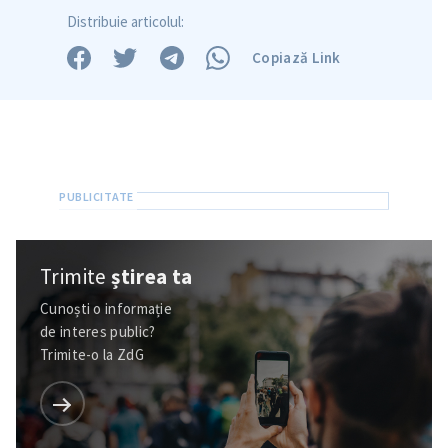
Distribuie articolul:
Copiază Link
Trimite
știrea ta
Trimite o informație
Despre ZdG
Cunoști o informație
in English
на русском
de interes public?
Trimite-o la ZdG