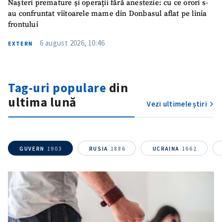
Nașteri premature și operații fără anestezie: cu ce orori s-
au confruntat viitoarele mame din Donbasul aflat pe linia
frontului
6 august 2026, 10:46
EXTERN
Tag-uri populare
din
ultima lună
ȘTIREA MEA
Vezi ultimele știri
Titlu știre
+ Adaugă titlu
Fotografie
+ Încarcă imagine
GUVERN
1903
RUSIA
1886
UCRAINA
1662
Link media
+ Link media