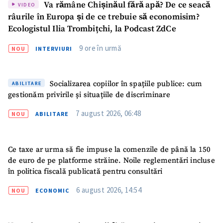
Va rămâne Chișinăul fără apă? De ce seacă
VIDEO
râurile în Europa și de ce trebuie să economisim?
Ecologistul Ilia Trombițchi, la Podcast ZdCe
9 ore în urmă
NOU
INTERVIURI
Socializarea copiilor în spațiile publice: cum
ABILITARE
gestionăm privirile și situațiile de discriminare
7 august 2026, 06:48
NOU
ABILITARE
Ce taxe ar urma să fie impuse la comenzile de până la 150
de euro de pe platforme străine. Noile reglementări incluse
în politica fiscală publicată pentru consultări
6 august 2026, 14:54
NOU
ECONOMIC