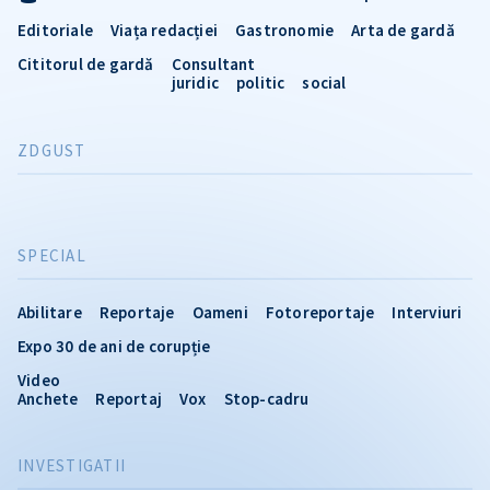
Editoriale
Viața redacției
Gastronomie
Arta de gardă
Cititorul de gardă
Consultant
juridic
politic
social
ZDGUST
SPECIAL
Abilitare
Reportaje
Oameni
Fotoreportaje
Interviuri
Expo 30 de ani de corupție
Video
Anchete
Reportaj
Vox
Stop-cadru
INVESTIGATII