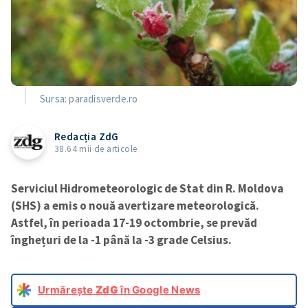
Sursa: paradisverde.ro
Redacția ZdG
38.64 mii de articole
Serviciul Hidrometeorologic de Stat din R. Moldova
(SHS) a emis o nouă avertizare meteorologică.
Astfel, în perioada 17-19 octombrie, se prevăd
înghețuri de la -1 până la -3 grade Celsius.
Urmărește
ZdG
în Google News