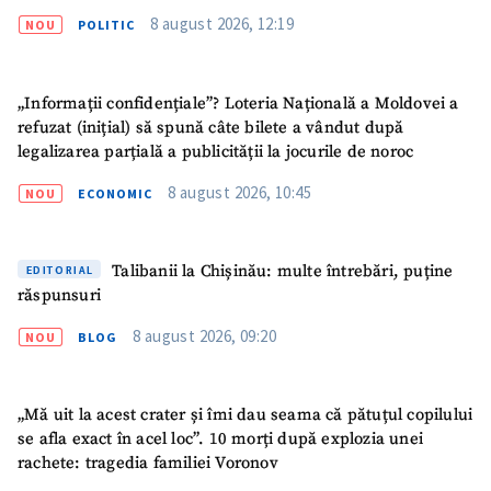
8 august 2026, 12:19
NOU
POLITIC
SUSȚINE
„Informații confidențiale”? Loteria Națională a Moldovei a
refuzat (inițial) să spună câte bilete a vândut după
legalizarea parțială a publicității la jocurile de noroc
8 august 2026, 10:45
NOU
ECONOMIC
Talibanii la Chișinău: multe întrebări, puține
EDITORIAL
răspunsuri
8 august 2026, 09:20
NOU
BLOG
„Mă uit la acest crater și îmi dau seama că pătuțul copilului
se afla exact în acel loc”. 10 morți după explozia unei
rachete: tragedia familiei Voronov