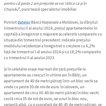
pentru că peste 2 ani prețurile se vor ridica ca și în
Chișinău
”, punctează specialistul imobiliar.
Potrivit
datelor
Băncii Naționale a Moldovei, la sfârșitul
trimestrului II al anului 2024, prețul apartamentelor în
capitală a înregistrat o majorare accelerată comparativ cu
situația din trimestrul precedent. Indicele prețului
imobilului rezidențial a înregistrat o creștere cu 6,2%
față de trimestrul I al anului 2024 și cu 18,2% comparativ
cu trimestrul II al anului 2023.
Și în celelalte orașe mai mari din țară prețurile la
apartamente au crescut în ultimii ani. În Bălți, un
apartament de 40 de metri pătrați într-un bloc vechi se
vinde cu peste 30 de mii de euro. În Ialoveni, un
apartament de circa 30-40 de metri pătrați în bloc vechi
costă circa 35 de mii de euro, iar unul în bloc nou,
variantă albă, cu o suprafață de 40-45 de metri pătrați, se