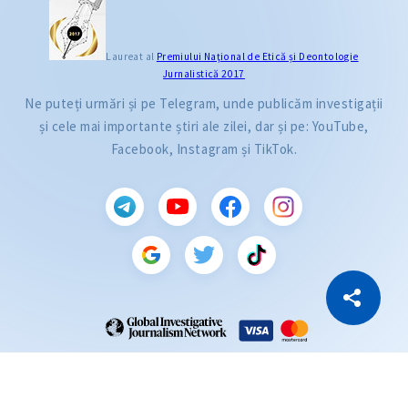
Laureat al
Premiului Naţional de Etică și Deontologie
Jurnalistică 2017
Ne puteți urmări și pe Telegram, unde publicăm investigații
și cele mai importante știri ale zilei, dar și pe: YouTube,
Facebook, Instagram și TikTok.
CITEȘTE
Citește articolul
Copiază Link
ZdG este membru al rețelei globale a jurnaliștilor de investigație (GIJN).
2004—2026 © Ziarul de Gardă.