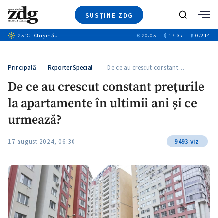
SUSȚINE ZDG
Caută
+1
25
°C
, Chișinău
€
20.05
$
17.37
₽
0.214
Ştiri
+6
+3
Investigatii
Banii tăi
+3
Principală
—
Reporter Special
— De ce au crescut constant…
Video
De ce au crescut constant prețurile
Special
la apartamente în ultimii ani și ce
Blog
+2
ZdGust
urmează?
17 august 2024, 06:30
9493 viz.