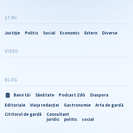
ŞTIRI
Justiție
Politic
Social
Economic
Extern
Diverse
VIDEO
BLOG
Banii tăi
Sănătate
Podcast ZdG
Diaspora
Editoriale
Viața redacției
Gastronomie
Arta de gardă
Cititorul de gardă
Consultant
juridic
politic
social