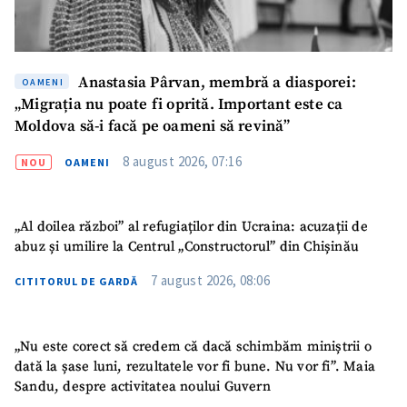
Anastasia Pârvan, membră a diasporei:
OAMENI
„Migrația nu poate fi oprită. Important este ca
Moldova să-i facă pe oameni să revină”
8 august 2026, 07:16
NOU
OAMENI
„Al doilea război” al refugiaților din Ucraina: acuzații de
abuz și umilire la Centrul „Constructorul” din Chișinău
7 august 2026, 08:06
CITITORUL DE GARDĂ
„Nu este corect să credem că dacă schimbăm miniștrii o
dată la șase luni, rezultatele vor fi bune. Nu vor fi”. Maia
Sandu, despre activitatea noului Guvern