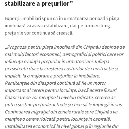
stabilizare a prețurilor”
Experții imobiliari spun că în următoarea perioadă piața
imobiliară va avea o stabilizare, dar pe termen lung,
prețurile vor continua să crească.
„
Prognoza pentru piața imobiliară din Chișinău depinde de
mai mulți factori economici, demografici și politici care vor
influența evoluția prețurilor în următorii ani. Inflația
persistentă duce la creșterea costurilor de construcție și,
implicit, la o majorare a prețurilor la imobiliare.
Remitențele din diasporă continuă să fie un motor
important al cererii pentru locuințe. Dacă aceste fluxuri
financiare se vor menține la niveluri ridicate, cererea ar
putea susține prețurile actuale și chiar să le împingă în sus.
Continuarea migrației din zonele rurale spre Chișinău va
menține o cerere ridicată pentru locuințe în capitală.
Instabilitatea economică la nivel global și în regiunile din