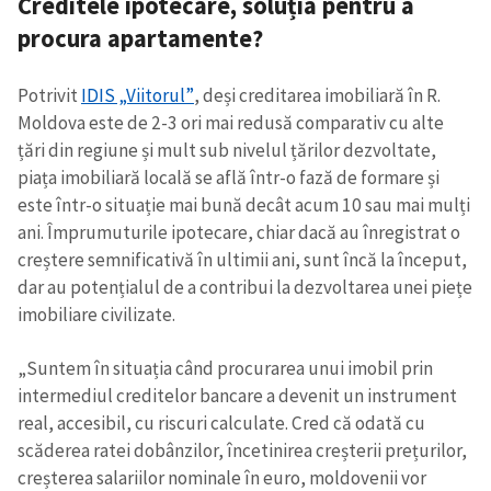
Creditele ipotecare, soluția pentru a
procura apartamente?
Potrivit
IDIS „Viitorul”
, deși creditarea imobiliară în R.
Moldova este de 2-3 ori mai redusă comparativ cu alte
țări din regiune și mult sub nivelul țărilor dezvoltate,
piața imobiliară locală se află într-o fază de formare și
este într-o situație mai bună decât acum 10 sau mai mulți
ani. Împrumuturile ipotecare, chiar dacă au înregistrat o
creștere semnificativă în ultimii ani, sunt încă la început,
dar au potențialul de a contribui la dezvoltarea unei piețe
imobiliare civilizate.
„Suntem în situația când procurarea unui imobil prin
intermediul creditelor bancare a devenit un instrument
ȘTIREA MEA
real, accesibil, cu riscuri calculate. Cred că odată cu
Titlu știre
+ Adaugă titlu
scăderea ratei dobânzilor, încetinirea creșterii prețurilor,
creșterea salariilor nominale în euro, moldovenii vor