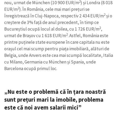
2
nou, urmat de München (10 900 EUR/m
) și Londra (8 018
2
EUR/m
). În România, cele mai mari prețuri se
2
înregistrează în Cluj-Napoca, respectiv 2 434 EUR/m
și o
creștere de 3% față de anul precedent, în timp ce
2
Bucureștiul ocupă locul al doilea, cu 1 726 EUR/m
,
2
urmat de Brașov cu 1 618 EUR/m
. Astfel, România este
printre puținele state europene în care capitala nu este
orașul cel mai scump pentru piața imobiliară, alături de
Belgia, unde Anvers este cea mai scumpă localitate, Italia
cu Milano, Germania cu München și Spania, unde
Barcelona ocupă primul loc.
„Nu este o problemă că în țara noastră
sunt prețuri mari la imobile, problema
este că noi avem salarii mici”