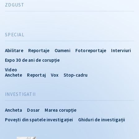
ZDGUST
SPECIAL
Abilitare
Reportaje
Oameni
Fotoreportaje
Interviuri
Expo 30 de ani de corupție
Video
Anchete
Reportaj
Vox
Stop-cadru
INVESTIGATII
Ancheta
Dosar
Marea corupție
Povești din spatele investigației
Ghiduri de investigații