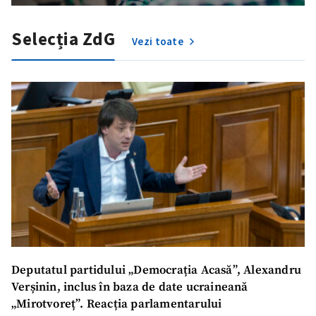
Selecția ZdG
Vezi toate
Deputatul partidului „Democrația Acasă”, Alexandru
Verșinin, inclus în baza de date ucraineană
„Mirotvoreț”. Reacția parlamentarului