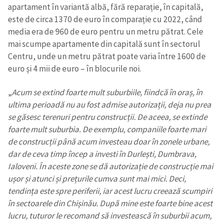
apartament în variantă albă, fără reparație, în capitală,
este de circa 1370 de euro în comparație cu 2022, când
media era de 960 de euro pentru un metru pătrat. Cele
mai scumpe apartamente din capitală sunt în sectorul
Centru, unde un metru pătrat poate varia între 1600 de
euro și 4 mii de euro – în blocurile noi.
„
Acum se extind foarte mult suburbiile, fiindcă în oraș, în
ultima perioadă nu au fost admise autorizații, deja nu prea
se găsesc terenuri pentru construcții. De aceea, se extinde
foarte mult suburbia. De exemplu, companiile foarte mari
de construcții până acum investeau doar în zonele urbane,
dar de ceva timp încep a investi în Durlești, Dumbrava,
Ialoveni. În aceste zone se dă autorizație de construcție mai
ușor și atunci și prețurile cumva sunt mai mici. Deci,
tendința este spre periferii, iar acest lucru creează scumpiri
în sectoarele din Chișinău. După mine este foarte bine acest
lucru, tuturor le recomand să investească în suburbii acum,