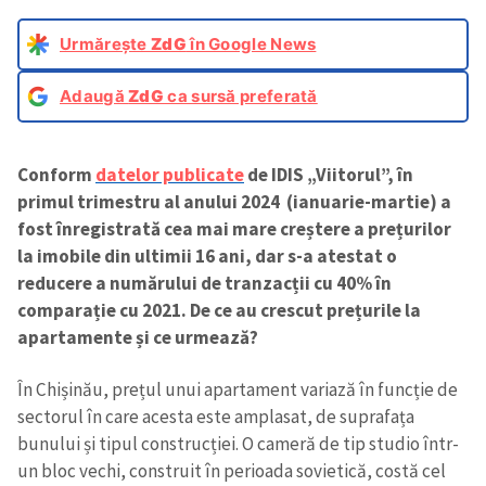
Urmărește
ZdG
în Google News
Adaugă
ZdG
ca sursă preferată
Conform
datelor publicate
de IDIS „Viitorul”,
în
primul trimestru al anului 2024 (ianuarie-martie) a
fost înregistrată cea mai mare creștere a prețurilor
la imobile din ultimii 16 ani, dar s-a atestat o
reducere a numărului de tranzacții cu 40% în
comparație cu 2021. De ce au crescut prețurile la
apartamente și ce urmează?
În Chișinău, prețul unui apartament variază în funcție de
sectorul în care acesta este amplasat, de suprafața
bunului și tipul construcției. O cameră de tip studio într-
un bloc vechi, construit în perioada sovietică, costă cel