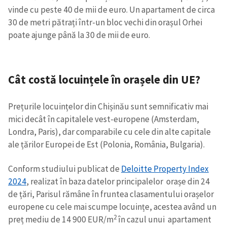
vinde cu peste 40 de mii de euro. Un apartament de circa
30 de metri pătrați într-un bloc vechi din orașul Orhei
poate ajunge până la 30 de mii de euro.
Cât costă locuințele în orașele din UE?
Prețurile locuințelor din Chișinău sunt semnificativ mai
mici decât în capitalele vest-europene (Amsterdam,
Londra, Paris), dar comparabile cu cele din alte capitale
ale țărilor Europei de Est (Polonia, România, Bulgaria).
Conform studiului publicat de
Deloitte Property Index
2024
, realizat în baza datelor principalelor orașe din 24
de țări, Parisul rămâne în fruntea clasamentului orașelor
europene cu cele mai scumpe locuințe, acestea având un
2
preț mediu de 14 900 EUR/m
în cazul unui apartament