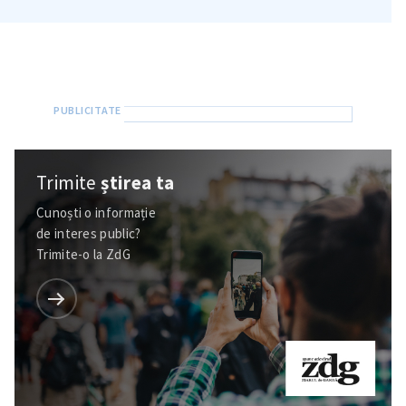
Am citit și sunt de
acord cu
politica de
confidențialitate
.
TRIMITE ȘTIREA
Trimite
știrea ta
Cunoști o informație
de interes public?
Trimite-o la ZdG