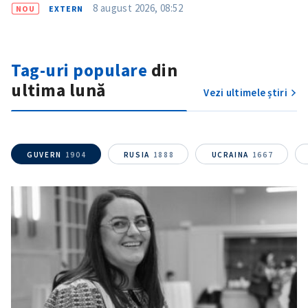
8 august 2026, 08:52
NOU
EXTERN
Tag-uri populare
din
ultima lună
Vezi ultimele știri
GUVERN
1904
RUSIA
1888
UCRAINA
1667