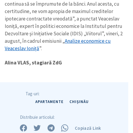
continua să se împrumute de la bănci. Anul acesta, cu
Fotografie
+ Încarcă imagine
certitudine, ne vom apropia de maximul creditelor
ipotecare contractate vreodată”, a punctat Veaceslav
Link media
+ Link media
Ioniță, expert în politici economice la Institutul pentru
Dezvoltare și Inițiative Sociale (IDIS) „Viitorul”, vineri, 2
august, în cadrul emisiunii „
Analize economice cu
Veaceslav Ioniță
”.
Mesajul știrei
+ Mesajul știrei
Alina VLAS, stagiară ZdG
CONTACT SURSĂ
Sursă anonimă
Tag-uri:
Nume
+ Numele meu
APARTAMENTE
CHIȘINĂU
Email
+ Emailul meu
Distribuie articolul:
Telefon
Copiază Link
+ Telefon personal