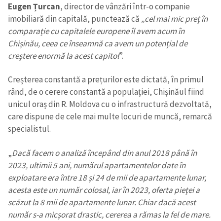
Eugen Țurcan
, director de vânzări într-o companie
imobiliară din capitală, punctează că
„cel mai mic preț în
comparație cu capitalele europene îl avem acum în
Chișinău, ceea ce înseamnă ca avem un potențial de
creștere enormă la acest capitol
”.
Trimite o informație
Despre ZdG
in English
на русском
Creșterea constantă a prețurilor este dictată, în primul
rând, de o cerere constantă a populației, Chișinăul fiind
unicul oraș din R. Moldova cu o infrastructură dezvoltată,
care dispune de cele mai multe locuri de muncă, remarcă
specialistul.
„
Dacă facem o analiză începând din anul 2018 până în
2023, ultimii 5 ani, numărul apartamentelor date în
exploatare era între 18 și 24 de mii de apartamente lunar,
acesta este un număr colosal, iar în 2023, oferta pieței a
scăzut la 8 mii de apartamente lunar. Chiar dacă acest
număr s-a micșorat drastic, cererea a rămas la fel de mare.