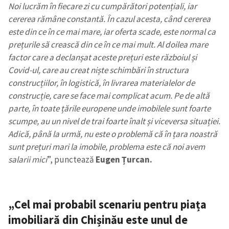
Noi lucrăm în fiecare zi cu cumpărători potențiali, iar
cererea rămâne constantă. În cazul acesta, când cererea
este din ce în ce mai mare, iar oferta scade, este normal ca
prețurile să crească din ce în ce mai mult. Al doilea mare
factor care a declanșat aceste prețuri este războiul și
Covid-ul, care au creat niște schimbări în structura
construcțiilor, în logistică, în livrarea materialelor de
construcție, care se face mai complicat acum. Pe de altă
parte, în toate țările europene unde imobilele sunt foarte
scumpe, au un nivel de trai foarte înalt și viceversa situației.
Adică, până la urmă, nu este o problemă că în țara noastră
sunt prețuri mari la imobile, problema este că noi avem
salarii mici
”, punctează
Eugen Țurcan.
„Cel mai probabil scenariu pentru piața
imobiliară din Chișinău este unul de