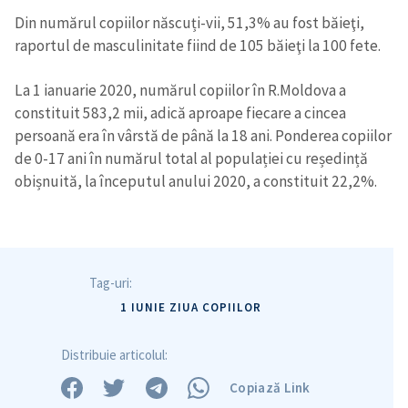
Din numărul copiilor născuți-vii, 51,3% au fost băieţi,
raportul de masculinitate fiind de 105 băieţi la 100 fete.
La 1 ianuarie 2020, numărul copiilor în R.Moldova a
constituit 583,2 mii, adică aproape fiecare a cincea
persoană era în vârstă de până la 18 ani. Ponderea copiilor
de 0-17 ani în numărul total al populației cu reședință
obișnuită, la începutul anului 2020, a constituit 22,2%.
Tag-uri:
1 IUNIE ZIUA COPIILOR
Distribuie articolul:
Copiază Link