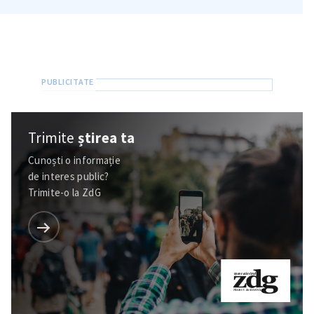
Trimite
știrea ta
Cunoști o informație
de interes public?
Trimite-o la ZdG
Trimite o informație
Despre ZdG
in English
на русском