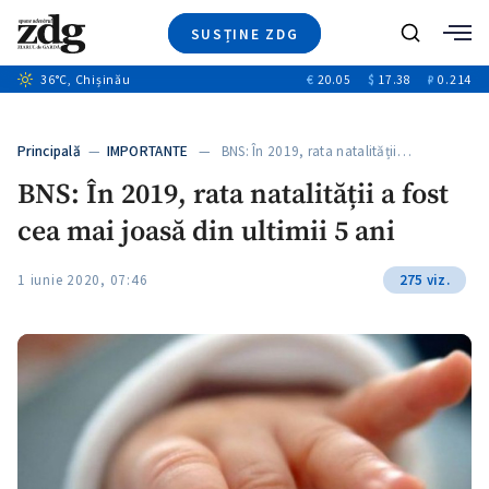
SUSȚINE ZDG
+5
Caută
+3
36
°C
, Chișinău
€
20.05
$
17.38
₽
0.214
Ştiri
+11
+4
Investigatii
Banii tăi
+6
Principală
—
IMPORTANTE
— BNS: În 2019, rata natalității…
Video
BNS: În 2019, rata natalității a fost
Special
cea mai joasă din ultimii 5 ani
Blog
+1
ZdGust
1 iunie 2020, 07:46
275 viz.