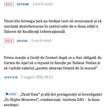
2 ore în urmă
NOU
EXTERN
Tineri din întreaga țară au învățat cum să recunoască și să
combată dezinformarea în cadrul celei de-a doua ediții a
Taberei de Reziliență Informațională
3 ore în urmă
NOU
SOCIAL
Prima reacție a Curții de Conturi după ce a fost obligată de
Curtea de Apel să o repună în funcție pe Tatiana Vozian și
să-i achite salariul „pentru absența forțată de la muncă”
5 august 2026, 09:12
JUSTIȚIE
„Tanti Raia” și alți doi protagoniști ai investigației
DOC
„În Slujba Moscovei”, condamnați. Ancheta ZdG – la baza
sentinței