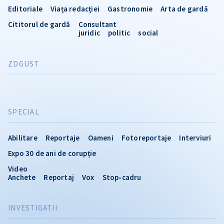
Editoriale
Viața redacției
Gastronomie
Arta de gardă
Cititorul de gardă
Consultant
juridic
politic
social
ZDGUST
SPECIAL
Abilitare
Reportaje
Oameni
Fotoreportaje
Interviuri
Expo 30 de ani de corupție
Video
Anchete
Reportaj
Vox
Stop-cadru
INVESTIGATII