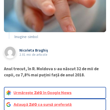
Imagine-simbol
Nicoleta Braghiș
2.01 mii de articole
Anul trecut, în R. Moldova s-au născut 32 de mii de
copii, cu 7,8% mai puțini față de anul 2018.
Urmărește
ZdG
în Google News
Adaugă
ZdG
ca sursă preferată