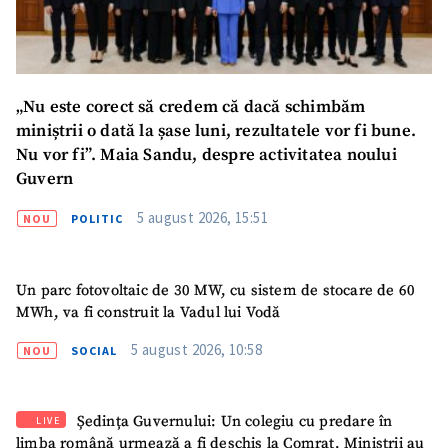
Mesajul știrei
+ Mesajul știrei
CONTACT SURSĂ
Sursă anonimă
„Nu este corect să credem că dacă schimbăm
miniștrii o dată la șase luni, rezultatele vor fi bune.
Nume
+ Numele meu
Nu vor fi”. Maia Sandu, despre activitatea noului
Guvern
Email
+ Emailul meu
5 august 2026, 15:51
NOU
POLITIC
Telefon
+ Telefon personal
Un parc fotovoltaic de 30 MW, cu sistem de stocare de 60
MWh, va fi construit la Vadul lui Vodă
Am citit și sunt de
acord cu
politica de
5 august 2026, 10:58
confidențialitate
.
NOU
SOCIAL
TRIMITE ȘTIREA
Ședința Guvernului: Un colegiu cu predare în
LIVE
limba română urmează a fi deschis la Comrat. Miniștrii au