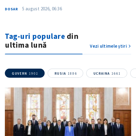
5 august 2026, 06:36
DOSAR
Tag-uri populare
din
ultima lună
Vezi ultimele știri
ȘTIREA MEA
Titlu știre
+ Adaugă titlu
GUVERN
1902
RUSIA
1886
UCRAINA
1661
Fotografie
+ Încarcă imagine
Link media
+ Link media