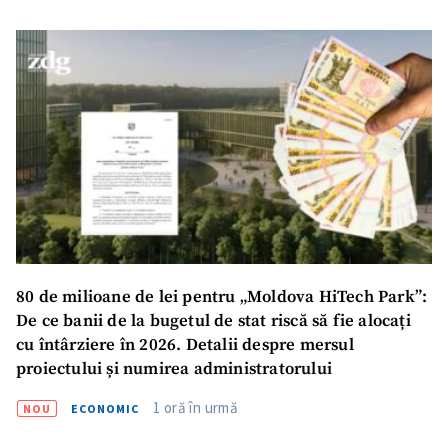
Sursă anonimă
Nume
+ Numele meu
Email
+ Emailul meu
Telefon
+ Telefon personal
Am citit și sunt de
acord cu
politica de
confidențialitate
.
80 de milioane de lei pentru „Moldova HiTech Park”:
TRIMITE ȘTIREA
De ce banii de la bugetul de stat riscă să fie alocați
cu întârziere în 2026. Detalii despre mersul
proiectului și numirea administratorului
1 oră în urmă
NOU
ECONOMIC