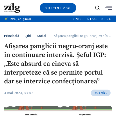
SUSȚINE ZDG
+6
Caută
+1
29
°C
, Chișinău
€
20.06
$
17.40
₽
0.213
Ştiri
+5
+2
Investigatii
Banii tăi
+4
Principală
—
Ştiri
—
Social
— Afișarea panglicii negru-oranj este în…
Video
+3
Afișarea panglicii negru-oranj este
Special
în continuare interzisă. Șeful IGP:
Blog
ZdGust
„Este absurd ca cineva să
interpreteze că se permite portul
dar se interzice confecționarea”
4 mai 2023, 09:52
901 viz.