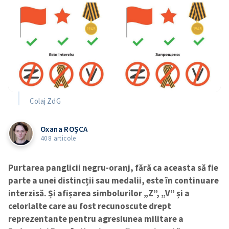
Colaj ZdG
Oxana ROȘCA
408 articole
Purtarea panglicii negru-oranj, fără ca aceasta să fie
parte a unei distincții sau medalii, este în continuare
interzisă. Și afișarea simbolurilor „Z”, „V” și a
celorlalte care au fost recunoscute drept
reprezentante pentru agresiunea militare a