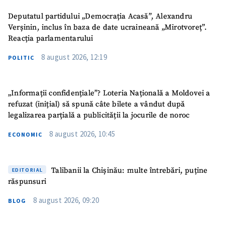
Deputatul partidului „Democrația Acasă”, Alexandru
Verșinin, inclus în baza de date ucraineană „Mirotvoreț”.
Reacția parlamentarului
8 august 2026, 12:19
POLITIC
„Informații confidențiale”? Loteria Națională a Moldovei a
refuzat (inițial) să spună câte bilete a vândut după
legalizarea parțială a publicității la jocurile de noroc
8 august 2026, 10:45
ECONOMIC
Talibanii la Chișinău: multe întrebări, puține
EDITORIAL
răspunsuri
8 august 2026, 09:20
BLOG