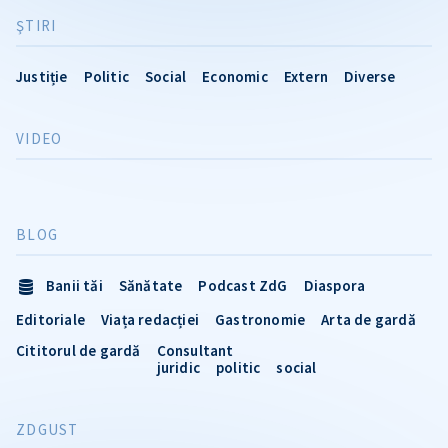
ŞTIRI
Justiție
Politic
Social
Economic
Extern
Diverse
VIDEO
BLOG
Banii tăi
Sănătate
Podcast ZdG
Diaspora
Editoriale
Viața redacției
Gastronomie
Arta de gardă
Cititorul de gardă
Consultant
juridic
politic
social
ZDGUST