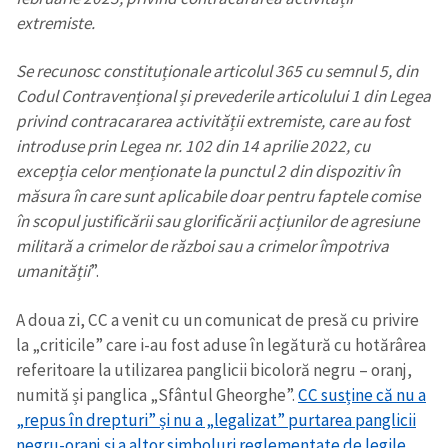
extremiste.
Se recunosc constituționale articolul 365 cu semnul 5, din
Codul Contravențional și prevederile articolului 1 din Legea
privind contracararea activității extremiste, care au fost
introduse prin Legea nr. 102 din 14 aprilie 2022, cu
Trimite o informație
Despre ZdG
excepția celor menționate la punctul 2 din dispozitiv în
in English
на русском
măsura în care sunt aplicabile doar pentru faptele comise
în scopul justificării sau glorificării acțiunilor de agresiune
militară a crimelor de război sau a crimelor împotriva
umanității
”.
A doua zi, CC a venit cu un comunicat de presă cu privire
la „criticile” care i-au fost aduse în legătură cu hotărârea
referitoare la utilizarea panglicii bicoloră negru – oranj,
numită și panglica „Sfântul Gheorghe”.
CC susține că nu a
„repus în drepturi” și nu a „legalizat” purtarea panglicii
negru-oranj și a altor simboluri reglementate de legile