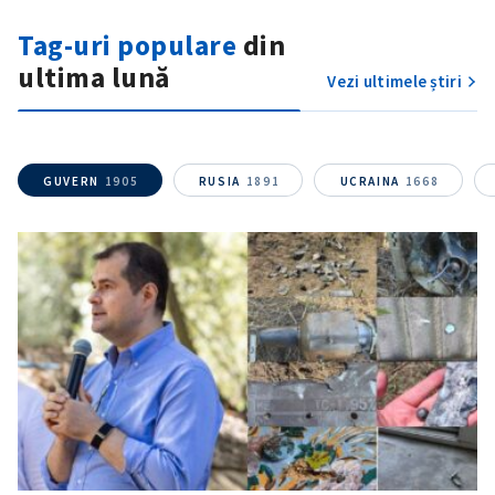
Tag-uri populare
din
ultima lună
Vezi ultimele știri
SUSȚINE
GUVERN
1905
RUSIA
1891
UCRAINA
1668