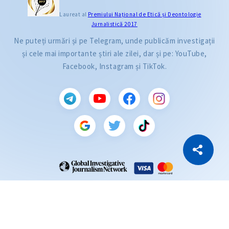
Laureat al
Premiului Naţional de Etică și Deontologie
Jurnalistică 2017
Ne puteți urmări și pe Telegram, unde publicăm investigații
și cele mai importante știri ale zilei, dar și pe: YouTube,
Facebook, Instagram și TikTok.
CITEȘTE
Citește articolul
Copiază Link
ZdG este membru al rețelei globale a jurnaliștilor de investigație (GIJN).
2004—2026 © Ziarul de Gardă.
Toate drepturile rezervate.
Dezvoltat de
SENSMEDIA