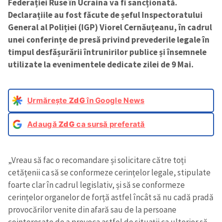
Federației Ruse în Ucraina va fi sancționată.
Declarațiile au fost făcute de șeful Inspectoratului
General al Poliției (IGP) Viorel Cernăuțeanu, în cadrul
unei conferințe de presă privind prevederile legale în
timpul desfășurării întrunirilor publice și însemnele
utilizate la evenimentele dedicate zilei de 9 Mai.
Urmărește
ZdG
în Google News
Adaugă
ZdG
ca sursă preferată
„Vreau să fac o recomandare și solicitare către toți
cetățenii ca să se conformeze cerințelor legale, stipulate
foarte clar în cadrul legislativ, și să se conformeze
cerințelor organelor de forță astfel încât să nu cadă pradă
provocărilor venite din afară sau de la persoane