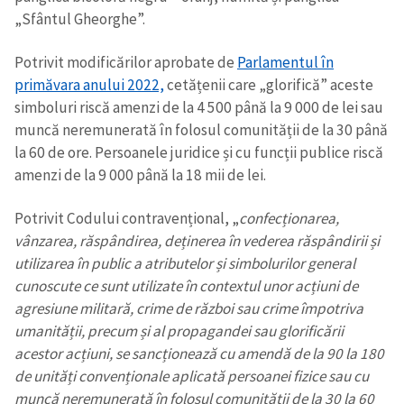
„Sfântul Gheorghe”.
Potrivit modificărilor aprobate de
Parlamentul în
primăvara anului 2022,
cetățenii care „glorifică” aceste
simboluri riscă amenzi de la 4 500 până la 9 000 de lei sau
muncă neremunerată în folosul comunității de la 30 până
la 60 de ore. Persoanele juridice și cu funcții publice riscă
amenzi de la 9 000 până la 18 mii de lei.
Potrivit Codului contravențional, „
confecționarea,
vânzarea, răspândirea, deținerea în vederea răspândirii și
utilizarea în public a atributelor și simbolurilor general
cunoscute ce sunt utilizate în contextul unor acțiuni de
agresiune militară, crime de război sau crime împotriva
umanității, precum și al propagandei sau glorificării
acestor acțiuni, se sancționează cu amendă de la 90 la 180
de unități convenționale aplicată persoanei fizice sau cu
muncă neremunerată în folosul comunității de la 30 la 60