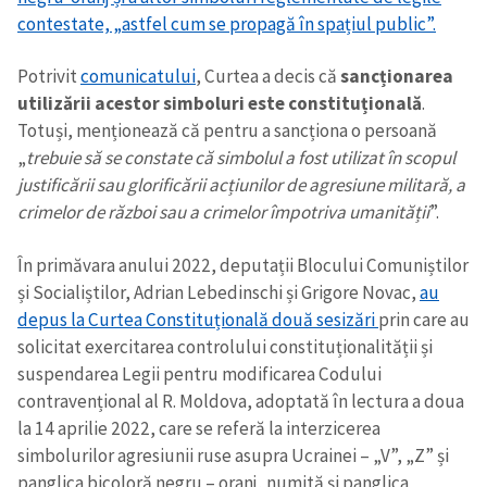
contestate, „astfel cum se propagă în spațiul public”.
Potrivit
comunicatului
, Curtea a decis că
sancționarea
utilizării acestor simboluri este constituțională
.
Totuși, menționează că pentru a sancționa o persoană
„
trebuie să se constate că simbolul a fost utilizat în scopul
justificării sau glorificării acțiunilor de agresiune militară, a
crimelor de război sau a crimelor împotriva umanității
”.
În primăvara anului 2022, deputații Blocului Comuniștilor
și Socialiștilor, Adrian Lebedinschi și Grigore Novac,
au
depus la Curtea Constituțională două sesizări
prin care au
solicitat exercitarea controlului constituționalității și
suspendarea Legii pentru modificarea Codului
contravențional al R. Moldova, adoptată în lectura a doua
la 14 aprilie 2022, care se referă la interzicerea
simbolurilor agresiunii ruse asupra Ucrainei – „V”, „Z” și
panglica bicoloră negru – oranj, numită și panglica