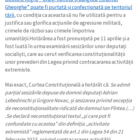
Gheorghe” poate fi purtată și confecționată pe teritoriul
țării
, cu condiția ca aceasta să nu fie utilizată pentru a
justifica sau glorifica acțiunile de agresiune militară,
crimele de război sau crimele împotriva
umanității.Hotărârea a fost pronunțată pe 11 aprilie și a
fost luată în urma examinării sesizărilor unor deputați
socialiști, care au cerut verificarea constituționalității
unor prevederi din Legea privind contracararea activității
extremiste.
Mai exact, Curtea Constituțională a hotărât că:
Se admit
parțial sesizările depuse de domnii deputați Adrian
Lebedinschi și Grigore Novac, și sesizarea privind excepția
de neconstituționalitate ridicată de domnul Ion Pîntea.(…)
.Se declară neconstituțional textul „și care pot fi
confundate cu acestea” din definiția „activitate
extremistă” reglementată de art.1 din Legea 54 din 21
februarie 2023, privind contracararea activității