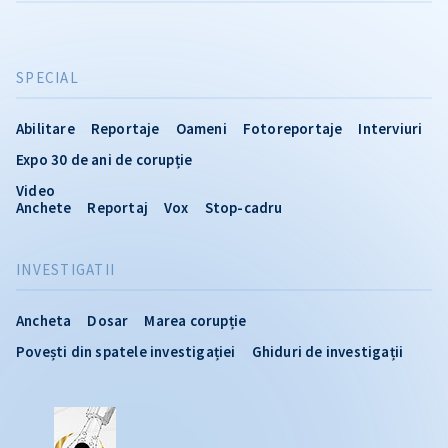
SPECIAL
Abilitare
Reportaje
Oameni
Fotoreportaje
Interviuri
Expo 30 de ani de corupție
Video
Anchete
Reportaj
Vox
Stop-cadru
INVESTIGATII
Ancheta
Dosar
Marea corupție
Povești din spatele investigației
Ghiduri de investigații