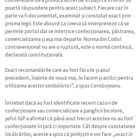
cointeresate de a provoca astfel de situații ca ulterior să
poartă răspundere pentru acest subiect. Fiecare caz în
parte va fi documentat, examinat și constatat exact prin
prisma legii. Este absurd ca cineva să interpreteze că se
permite portul dar se interzice confecționarea, păstrarea,
comercializarea și așa mai departe. Norma din Codul
contravențional nu are o ruptură, este o normă continuă,
declarată constituțională.
Exact recomandările care au fost făcute și anul
precedent, înainte de nouă mai, le facem și astăzi pentru
utilizarea acestor simbolistici”, a spus Cernăuțeanu.
Întrebat dacă au fost identificate recent cazuri de
confecționare sau comercializare a panglicii bicolore,
șeful IGP a afirmat că până anul trecut acestea nu au fost
confecționate în țară ci importate. Cât despre constatarea
încălcărilor, aceste a spus că polițiștii o vor face „
exact în