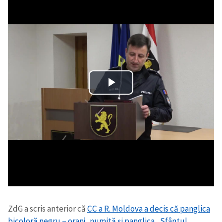
ZdG a scris anterior că
CC a R. Moldova a decis că panglica
bicoloră negru – oranj, numită și panglica „Sfântul