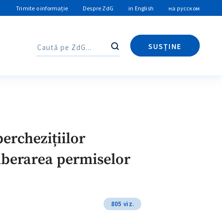
Trimite o informație
Despre ZdG
in English
на русском
SUSȚINE
Caută
Caută
perchezițiilor
liberarea permiselor
805 viz.