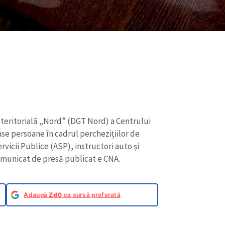
e teritorială „Nord” (DGT Nord) a Centrului
ase persoane în cadrul perchezițiilor de
ervicii Publice (ASP), instructori auto și
municat de presă publicat e CNA.
Adaugă
ZdG
ca sursă preferată