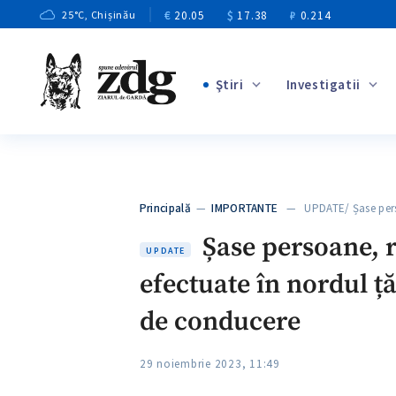
€
20.05
$
17.38
₽
0.214
25
°C
, Chișinău
Ştiri
Investigatii
+4
+1
+13
+10
Principală
—
IMPORTANTE
— UPDATE/ Șase pers
+3
Șase persoane, re
UPDATE
efectuate în nordul ță
de conducere
29 noiembrie 2023, 11:49