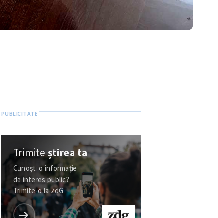
Trimite
știrea ta
Cunoști o informație
de interes public?
Trimite-o la ZdG