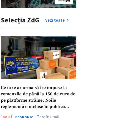
Selecția ZdG
Vezi toate
Ce taxe ar urma să fie impuse la
comenzile de până la 150 de euro de
pe platforme străine. Noile
meu
reglementări incluse în politica
fiscală publicată pentru consultări
7 ore în urmă
NOU
ECONOMIC