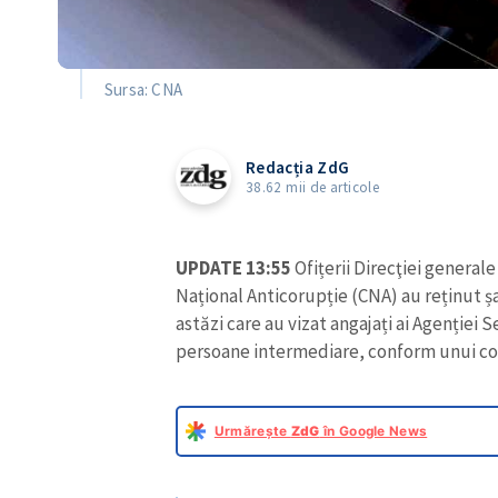
Sursa: CNA
Redacția ZdG
38.62 mii de articole
UPDATE 13:55
Ofițerii Direcţiei general
Național Anticorupție (CNA) au reținut ș
astăzi care au vizat angajați ai Agenției S
persoane intermediare, conform unui co
Urmărește
ZdG
în Google News