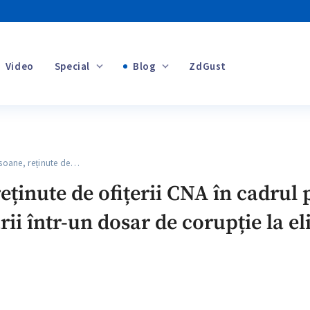
Video
Special
Blog
ZdGust
Banii tăi
oane, reținute de…
+1
ținute de ofițerii CNA în cadrul 
rii într-un dosar de corupție la e