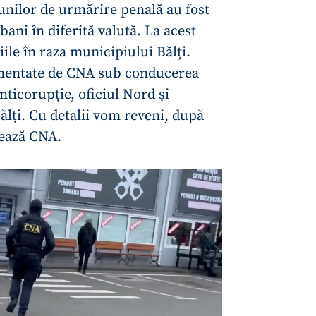
unilor de urmărire penală au fost
ani în diferită valută. La acest
le în raza municipiului Bălți.
umentate de CNA sub conducerea
ticorupție, oficiul Nord și
lți. Cu detalii vom reveni, după
tează CNA.
CONTACT SURSĂ
Sursă anonimă
+ Adaugă titlu
Nume
+ Numele 
+ Încarcă imagine