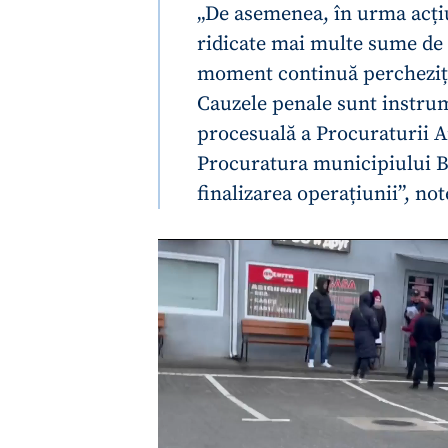
„De asemenea, în urma acți
ridicate mai multe sume de b
moment continuă percheziții
Cauzele penale sunt instr
procesuală a Procuraturii An
Procuratura municipiului Bă
finalizarea operațiunii”, no
ȘTIREA MEA
Titlu știre
Fotografie