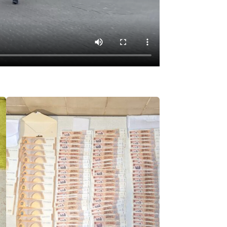
Email
+ Emailul 
+ Link media
Telefon
+ Telefon pe
Am citit și sunt de ac
+ Mesajul știrei
confidențialitate
.
TRIMITE ȘT