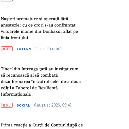
meu
rsonal
Nașteri premature și operații fără
anestezie: cu ce orori s-au confruntat
viitoarele mame din Donbasul aflat pe
ord cu
politica de
linia frontului
11 ore în urmă
NOU
EXTERN
IREA
Tineri din întreaga țară au învățat cum
să recunoască și să combată
dezinformarea în cadrul celei de-a doua
ediții a Taberei de Reziliență
Informațională
6 august 2026, 09:43
NOU
SOCIAL
Prima reacție a Curții de Conturi după ce