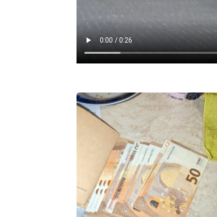
Link media
Mesajul știrei