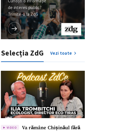
Cunoști o informație
de interes public?
Trimite-o la ZdG
Selecția ZdG
Vezi toate
Va rămâne Chișinăul fără
VIDEO