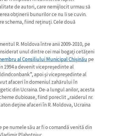
alitate de autori, care nemijlocit urmau să
rea obţinerii bunurilor ce nu li se cuvin.
are schema, fiind reţinuţi. Cele două
mentul R. Moldova între anii 2009-2010, pe
onsiderat unul dintre cei mai bogaţi cetăţeni
 membru al Consiliului Municipal Chișinău
pe
 În 1994 a devenit vicepreședinte al
oldindconbank”, apoi și vicepreședinte al
avut afaceri în domeniul zahărului în
tic din Ucraina. De-a lungul anilor, acesta
scheme dubioase, fiind poreclit „raiderul nr.
Platon deţine afaceri în R. Moldova, Ucraina
e pe numele său ar fi o comandă venită din
 Vladimir Plahotniuc.