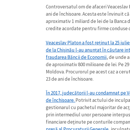
Controversatul om de afaceri Veaceslav P
Link media
ani de închisoare. Acesta este învinuit că
aproximativ 1 miliard de lei de la Banca
credite acordate pentru firme conduse d
Mesajul știrei
Veaceslav Platon a fost reținut la 25 iulie
de la Chișinău l-au anunțat în căutare int
fraudarea Băncii de Economii
, de unde a
de aproximativ 800 milioane de lei. Pe 29
Moldova. Procurorul pe acest caz a cer
23 de ani de închisoare.
În 2017, judecătorii l-au condamnat pe Vea
de închisoare.
Potrivit actului de inculpa
gestionarul cu pachetul majoritar de acţ
prin intermediul unor persoane interpuse
financiare deţinute pe conturile compani
presă al Procuraturii Generale
, inculpat