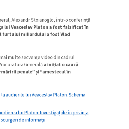
eral, Alexandr Stoianoglo, într-o conferință
a lui Veaceslav Platon a fost falsificat în
l furtului miliardului a fost Vlad
e mai multe secvențe video din cadrul
, Procuratura Generală
a inițiat o cauză
rmăririi penale” și ”amestecul în
CONTACT SURSĂ
 la audierile lui Veaceslav Platon. Schema
Sursă anonimă
+ Adaugă titlu
dierea lui Platon: Investigațiile în privința
Nume
+ Numele 
 scurgeri de informații
+ Încarcă imagine