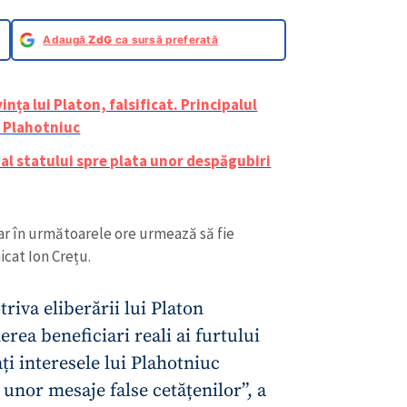
Adaugă
ZdG
ca sursă preferată
nța lui Platon, falsificat. Principalul
– Plahotniuc
 al statului spre plata unor despăgubiri
 iar în următoarele ore urmează să fie
icat Ion Crețu.
riva eliberării lui Platon
erea beneficiari reali ai furtului
ți interesele lui Plahotniuc
unor mesaje false cetățenilor”, a