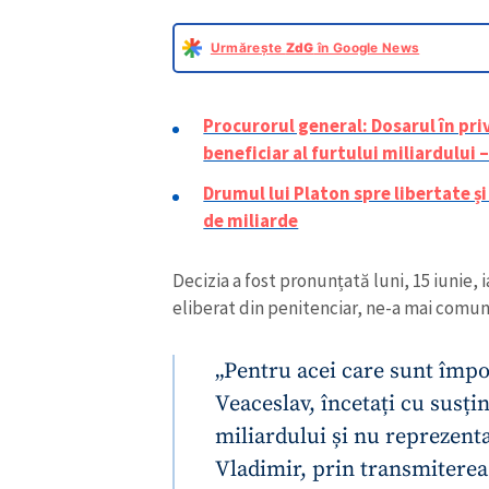
Urmărește
ZdG
în Google News
Procurorul general: Dosarul în privi
beneficiar al furtului miliardului 
Drumul lui Platon spre libertate și
de miliarde
Decizia a fost pronunțată luni, 15 iunie,
eliberat din penitenciar, ne-a mai comun
„Pentru acei care sunt împot
Veaceslav, încetați cu susțin
miliardului și nu reprezenta
Vladimir, prin transmiterea 