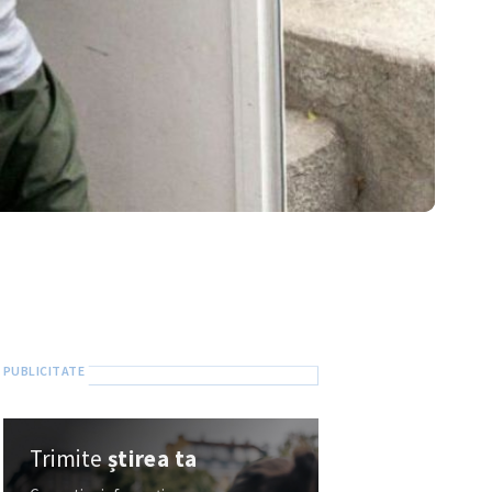
Trimite
știrea ta