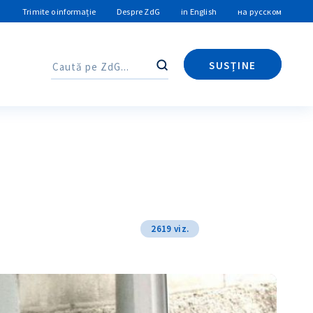
Trimite o informație
Despre ZdG
in English
на русском
SUSȚINE
Caută
Caută
2619 viz.