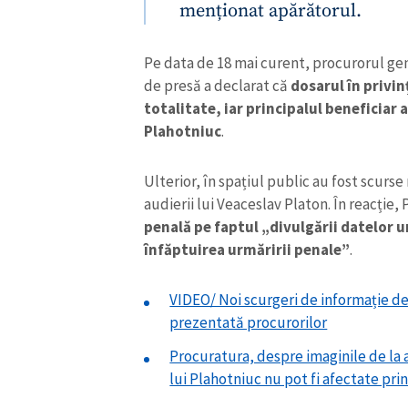
menționat apărătorul.
Pe data de 18 mai curent, procurorul gen
de presă a declarat că
dosarul în privinț
totalitate, iar principalul beneficiar a
Plahotniuc
.
Ulterior, în spațiul public au fost scurs
audierii lui Veaceslav Platon. În reacție
penală pe faptul „divulgării datelor u
înfăptuirea urmăririi penale”
.
ȘTIREA MEA
VIDEO/ Noi scurgeri de informație de
prezentată procurorilor
Titlu știre
Procuratura, despre imaginile de la au
Fotografie
lui Plahotniuc nu pot fi afectate prin