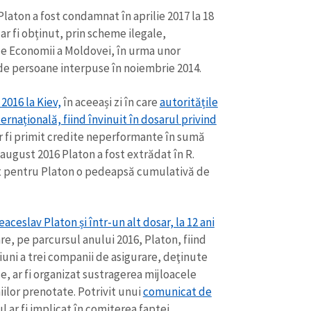
Email
+ Emailul 
laton a fost condamnat în aprilie 2017 la 18
+ Link media
 ar fi obținut, prin scheme ilegale,
Telefon
+ Telefon pe
 de Economii a Moldovei, în urma unor
e persoane interpuse în noiembrie 2014.
Am citit și sunt de ac
+ Mesajul știrei
confidențialitate
.
 2016 la Kiev,
în aceeași zi în care
autoritățile
ernațională, fiind învinuit în dosarul privind
TRIMITE ȘT
r fi primit credite neperformante în sumă
 august 2016 Platon a fost extrădat în R.
ut pentru Platon o pedeapsă cumulativă de
ceslav Platon și într-un alt dosar, la 12 ani
re, pe parcursul anului 2016, Platon, fiind
iuni a trei companii de asigurare, deţinute
, ar fi organizat sustragerea mijloacele
ilor prenotate. Potrivit unui
comunicat de
ul ar fi implicat în comiterea faptei