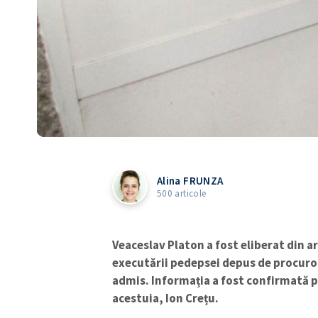
Alina FRUNZA
500 articole
Veaceslav Platon a fost eliberat din 
executării pedepsei depus de procuror
admis. Informația a fost confirmată p
acestuia, Ion Crețu.