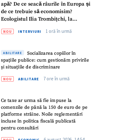
apă? De ce seacă râurile în Europa și
de ce trebuie să economisim?
Ecologistul Ilia Trombițchi, la
Podcast ZdCe
1 oră în urmă
NOU
INTERVIURI
Socializarea copiilor în
ABILITARE
spațiile publice: cum gestionăm privirile
și situațiile de discriminare
7 ore în urmă
NOU
ABILITARE
Ce taxe ar urma să fie impuse la
comenzile de până la 150 de euro de pe
platforme străine. Noile reglementări
incluse în politica fiscală publicată
meu
pentru consultări
6 august 2026, 14:54
NOU
ECONOMIC