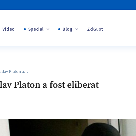
Video
Special
Blog
ZdGust
+1
Banii tăi
+1
slav Platon a…
+1
v Platon a fost eliberat
+1