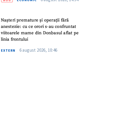
meu
rsonal
Nașteri premature și operații fără
anestezie: cu ce orori s-au confruntat
ord cu
politica de
viitoarele mame din Donbasul aflat pe
linia frontului
6 august 2026, 10:46
IREA
EXTERN