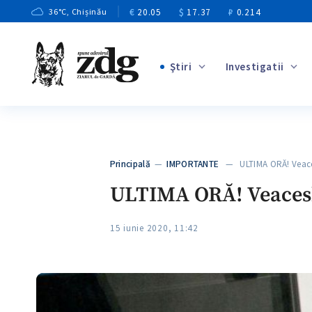
€
20.05
$
17.37
₽
0.214
36
°C
, Chișinău
Ştiri
Investigatii
+2
+1
+11
+9
Principală
—
IMPORTANTE
— ULTIMA ORĂ! Veace
+4
ULTIMA ORĂ! Veacesla
15 iunie 2020, 11:42