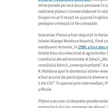
infracţionale pe încă două persoane în c
realizeze planul criminal elaborat în vede
Grupul nu ar fi reușit să-și pună în aplic
pedepse urmează să fie comasate.
Veaceslav Platon a fost deputat în Parla
listele Alianţei Moldova Noastră, fiind c
moldoveni. Anterior, în
1998, a fost ales
listele blocului electoral al agrarienilor.
consiliului de administrare al băncii „M
consiliului băncii „Investprivatbank”. A 
R. Moldova apoi în domeniul atomo-energe
a fost acuzat de participarea la diverse 
1 din CSI”. În special prin intermediari, 
şi Rusia.
Platon a acuzat că dosarele penale emis
partea fostului său partener de afaceri,