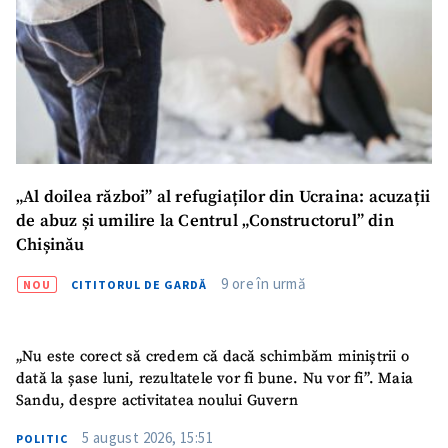
Mesajul știrei
+ Mesajul știrei
CONTACT SURSĂ
Sursă anonimă
Nume
+ Numele meu
„Al doilea război” al refugiaților din Ucraina: acuzații
de abuz și umilire la Centrul „Constructorul” din
Email
+ Emailul meu
Chișinău
9 ore în urmă
Telefon
+ Telefon personal
NOU
CITITORUL DE GARDĂ
Am citit și sunt de
acord cu
politica de
„Nu este corect să credem că dacă schimbăm miniștrii o
confidențialitate
.
dată la șase luni, rezultatele vor fi bune. Nu vor fi”. Maia
Sandu, despre activitatea noului Guvern
TRIMITE ȘTIREA
5 august 2026, 15:51
POLITIC