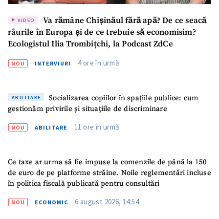
Va rămâne Chișinăul fără apă? De ce seacă
VIDEO
râurile în Europa și de ce trebuie să economisim?
Ecologistul Ilia Trombițchi, la Podcast ZdCe
4 ore în urmă
NOU
INTERVIURI
Socializarea copiilor în spațiile publice: cum
ABILITARE
gestionăm privirile și situațiile de discriminare
11 ore în urmă
NOU
ABILITARE
Ce taxe ar urma să fie impuse la comenzile de până la 150
de euro de pe platforme străine. Noile reglementări incluse
în politica fiscală publicată pentru consultări
6 august 2026, 14:54
NOU
ECONOMIC