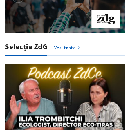
Selecția ZdG
Vezi toate