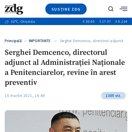
SUSȚINE ZDG
+3
Caută
+1
32
°C
, Chișinău
€
20.05
$
17.37
₽
0.214
Ştiri
+11
+6
Investigatii
Banii tăi
+1
+5
Principală
—
IMPORTANTE
— Serghei Demcenco, directorul adjunct
Video
al…
+1
Serghei Demcenco, directorul
Special
adjunct al Administrației Naționale
Blog
+1
ZdGust
a Penitenciarelor, revine în arest
preventiv
+1
10 martie 2021, 16:48
1305 viz.