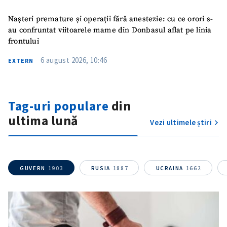
Nașteri premature și operații fără anestezie: cu ce orori s-
au confruntat viitoarele mame din Donbasul aflat pe linia
frontului
6 august 2026, 10:46
EXTERN
Tag-uri populare
din
ȘTIREA MEA
ultima lună
Vezi ultimele știri
Titlu știre
+ Adaugă titlu
Fotografie
+ Încarcă imagine
GUVERN
1903
RUSIA
1887
UCRAINA
1662
Link media
+ Link media