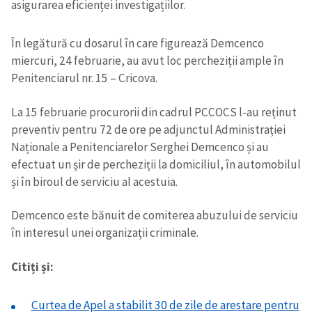
asigurarea eficienței investigațiilor.
În legătură cu dosarul în care figurează Demcenco
miercuri, 24 februarie, au avut loc percheziții ample în
Penitenciarul nr. 15 – Cricova.
La 15 februarie procurorii din cadrul PCCOCS l-au reținut
preventiv pentru 72 de ore pe adjunctul Administrației
Naționale a Penitenciarelor Serghei Demcenco și au
efectuat un șir de percheziții la domiciliul, în automobilul
și în biroul de serviciu al acestuia.
Demcenco este bănuit de comiterea abuzului de serviciu
în interesul unei organizații criminale.
Citiți și:
Curtea de Apel a stabilit 30 de zile de arestare pentru