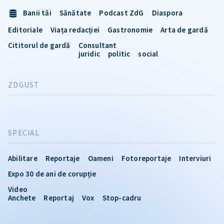
Banii tăi
Sănătate
Podcast ZdG
Diaspora
Editoriale
Viața redacției
Gastronomie
Arta de gardă
Cititorul de gardă
Consultant
juridic
politic
social
ZDGUST
SPECIAL
Abilitare
Reportaje
Oameni
Fotoreportaje
Interviuri
Expo 30 de ani de corupție
Video
Anchete
Reportaj
Vox
Stop-cadru