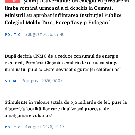
Ședința Guvernului: Un colegiu cu predare în
LIVE
limba română urmează a fi deschis la Comrat.
Miniștrii au aprobat înființarea Instituției Publice
Colegiul Moldo-Turc „Recep Tayyip Erdogan”
5 august 2026, 07:46
POLITIC
După decizia CNMC de a reduce consumul de energie
electrică, Primăria Chișinău explică de ce nu va stinge
iluminatul public: „Este destinat siguranței cetățenilor”
5 august 2026, 07:07
SOCIAL
Stimulente în valoare totală de 6,5 miliarde de lei, puse la
dispoziția localităților care finalizează procesul de
amalgamare voluntară
4 august 2026, 10:17
POLITIC