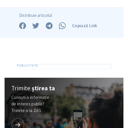
Distribuie articolul:
Copiază Link
Trimite
știrea ta
Trimite o informație
Despre ZdG
in English
на русском
Cunoști o informație
de interes public?
Trimite-o la ZdG