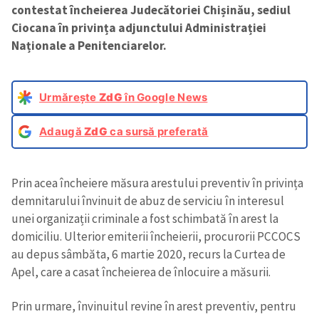
contestat încheierea Judecătoriei Chișinău, sediul
Ciocana în privința adjunctului Administrației
Naționale a Penitenciarelor.
Urmărește
ZdG
în Google News
Adaugă
ZdG
ca sursă preferată
Prin acea încheiere măsura arestului preventiv în privința
demnitarului învinuit de abuz de serviciu în interesul
unei organizații criminale a fost schimbată în arest la
domiciliu. Ulterior emiterii încheierii, procurorii PCCOCS
au depus sâmbăta, 6 martie 2020, recurs la Curtea de
Apel, care a casat încheierea de înlocuire a măsurii.
Prin urmare, învinuitul revine în arest preventiv, pentru