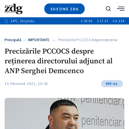
SUSȚINE ZDG
+4
Caută
+1
24
°C
, Chișinău
€
20.05
$
17.37
₽
0.214
Ştiri
+13
+10
Investigatii
Banii tăi
+3
Principală
—
IMPORTANTE
— Precizările PCCOCS despre reținerea
Video
directorului…
Precizările PCCOCS despre
Special
reținerea directorului adjunct al
Blog
+1
ZdGust
ANP Serghei Demcenco
15 februarie 2021, 10:36
499 viz.