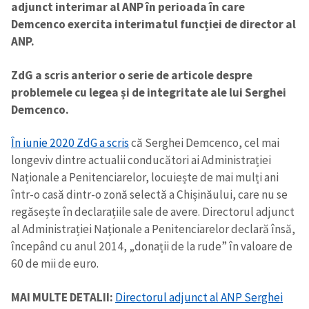
adjunct interimar al ANP în perioada în care
Demcenco exercita interimatul funcției de director al
ANP.
ZdG a scris anterior o serie de articole despre
problemele cu legea și de integritate ale lui Serghei
Demcenco.
În iunie 2020 ZdG a scris
că Serghei Demcenco, cel mai
longeviv dintre actualii conducători ai Administrației
Naționale a Penitenciarelor, locuiește de mai mulți ani
într-o casă dintr-o zonă selectă a Chișinăului, care nu se
regăsește în declarațiile sale de avere. Directorul adjunct
al Administrației Naționale a Penitenciarelor declară însă,
începând cu anul 2014, „donații de la rude” în valoare de
60 de mii de euro.
MAI MULTE DETALII:
Directorul adjunct al ANP Serghei