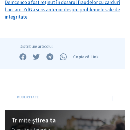
Demcenco a fost reținut în dosarul fraudelor cu carduri
bancare. ZdG a scris anterior despre problemele sale de
integritate
Distribuie articolul:
Copiază Link
Trimite o informație
Despre ZdG
in English
на русском
Trimite
știrea ta
Cunoști o informație