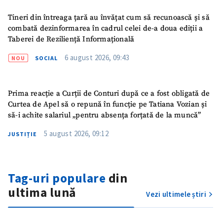
Tineri din întreaga țară au învățat cum să recunoască și să
combată dezinformarea în cadrul celei de-a doua ediții a
Taberei de Reziliență Informațională
6 august 2026, 09:43
NOU
SOCIAL
Prima reacție a Curții de Conturi după ce a fost obligată de
Curtea de Apel să o repună în funcție pe Tatiana Vozian și
să-i achite salariul „pentru absența forțată de la muncă”
5 august 2026, 09:12
JUSTIȚIE
ȘTIREA MEA
Tag-uri populare
din
Titlu știre
+ Adaugă titlu
ultima lună
Vezi ultimele știri
Fotografie
+ Încarcă imagine