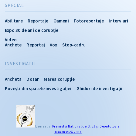
SPECIAL
Abilitare
Reportaje
Oameni
Fotoreportaje
Interviuri
Expo 30 de ani de corupție
Video
Anchete
Reportaj
Vox
Stop-cadru
INVESTIGATII
Ancheta
Dosar
Marea corupție
Povești din spatele investigației
Ghiduri de investigații
Laureat al
Premiului Naţional de Etică și Deontologie
Jurnalistică 2017