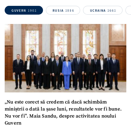
Link media
+ Link media
GUVERN
1902
RUSIA
1886
UCRAINA
1661
Mesajul știrei
+ Mesajul știrei
CONTACT SURSĂ
Sursă anonimă
Nume
+ Numele meu
Email
+ Emailul meu
„Nu este corect să credem că dacă schimbăm
miniștrii o dată la șase luni, rezultatele vor fi bune.
Telefon
+ Telefon personal
Nu vor fi”. Maia Sandu, despre activitatea noului
Guvern
Am citit și sunt de