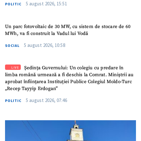
acord cu
politica de
5 august 2026, 15:51
POLITIC
confidențialitate
.
TRIMITE ȘTIREA
Un parc fotovoltaic de 30 MW, cu sistem de stocare de 60
MWh, va fi construit la Vadul lui Vodă
5 august 2026, 10:58
SOCIAL
Ședința Guvernului: Un colegiu cu predare în
LIVE
limba română urmează a fi deschis la Comrat. Miniștrii au
aprobat înființarea Instituției Publice Colegiul Moldo-Turc
„Recep Tayyip Erdogan”
5 august 2026, 07:46
POLITIC