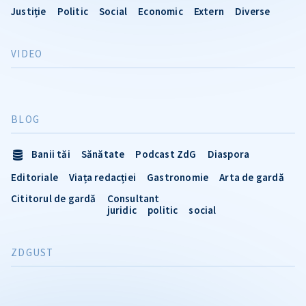
Justiție
Politic
Social
Economic
Extern
Diverse
VIDEO
BLOG
Banii tăi
Sănătate
Podcast ZdG
Diaspora
Editoriale
Viața redacției
Gastronomie
Arta de gardă
Cititorul de gardă
Consultant
juridic
politic
social
ZDGUST