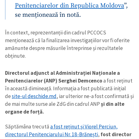
Penitenciarelor din Republica Moldova
”,
se menționează în notă.
În context, reprezentanții din cadrul PCCOCS
menționează că la finalizarea investigațiilor vor fi oferite
amănunte despre măsurile întreprinse și rezultatele
obținute.
Directorul adjunct al Administrației Naționale a
Penitenciarelor (ANP)
Serghei Demcenco
a fost reținut
în această dimineață. Informația a fost publicată inițial
de
site-ul deschide.md
, iar ulterior ne-a fost confirmată și
de mai multe surse ale ZdG din cadrul ANP
și din alte
organe de forță.
Săptămâna trecută
a fost reținut și Viorel Perciun,
directorul Penitenciarului Nr. 18-Brănești
,
fost director