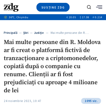
SUSȚINE ZDG
+6
Caută
+3
36
°C
, Chișinău
€
20.05
$
17.38
₽
0.214
Ştiri
+11
+4
Investigatii
Banii tăi
+6
Principală
—
Ştiri
—
Justiție
— Mai multe persoane din R.…
Video
Mai multe persoane din R. Moldova
Special
ar fi creat o platformă fictivă de
Blog
+1
ZdGust
tranzacționare a criptomonedelor,
copiată după o companie cu
renume. Clienții ar fi fost
prejudiciați cu aproape 4 milioane
de lei
24 noiembrie 2023, 10:47
1095 viz.