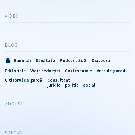
VIDEO
BLOG
Banii tăi
Sănătate
Podcast ZdG
Diaspora
Editoriale
Viața redacției
Gastronomie
Arta de gardă
Cititorul de gardă
Consultant
juridic
politic
social
ZDGUST
SPECIAL