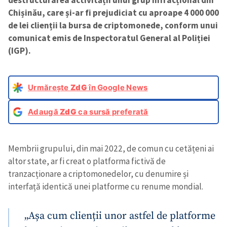
destructurarea activității unui grup infracțional din
Chișinău, care și-ar fi prejudiciat cu aproape 4 000 000
de lei clienții la bursa de criptomonede, conform unui
comunicat emis de Inspectoratul General al Poliției
(IGP).
Urmărește
ZdG
în Google News
Adaugă
ZdG
ca sursă preferată
Membrii grupului, din mai 2022, de comun cu cetățeni ai
altor state, ar fi creat o platforma fictivă de
tranzacționare a criptomonedelor, cu denumire și
interfață identică unei platforme cu renume mondial.
„Așa cum clienții unor astfel de platforme