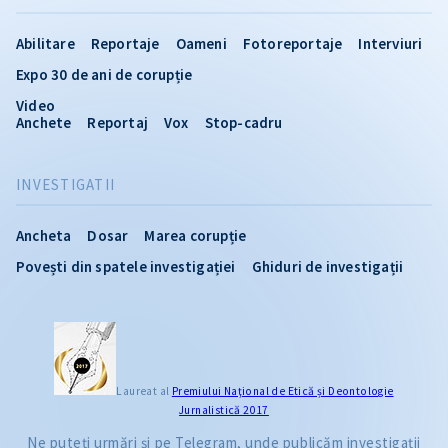
Abilitare
Reportaje
Oameni
Fotoreportaje
Interviuri
Expo 30 de ani de corupție
Video
Anchete
Reportaj
Vox
Stop-cadru
INVESTIGATII
Ancheta
Dosar
Marea corupție
Povești din spatele investigației
Ghiduri de investigații
Laureat al
Premiului Naţional de Etică și Deontologie
Jurnalistică 2017
Ne puteți urmări și pe Telegram, unde publicăm investigații