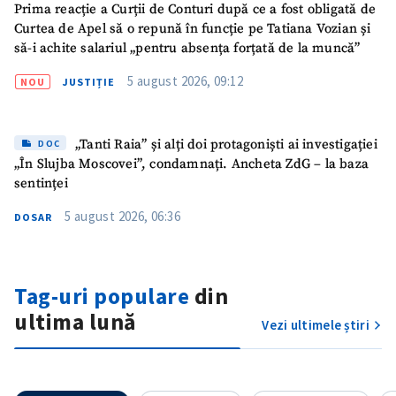
Prima reacție a Curții de Conturi după ce a fost obligată de
Link media
+ Link media
Curtea de Apel să o repună în funcție pe Tatiana Vozian și
să-i achite salariul „pentru absența forțată de la muncă”
5 august 2026, 09:12
NOU
JUSTIȚIE
Mesajul știrei
+ Mesajul știrei
„Tanti Raia” și alți doi protagoniști ai investigației
DOC
CONTACT SURSĂ
„În Slujba Moscovei”, condamnați. Ancheta ZdG – la baza
sentinței
Sursă anonimă
5 august 2026, 06:36
DOSAR
Nume
+ Numele meu
Email
+ Emailul meu
Tag-uri populare
din
ultima lună
Vezi ultimele știri
Telefon
+ Telefon personal
Am citit și sunt de
acord cu
politica de