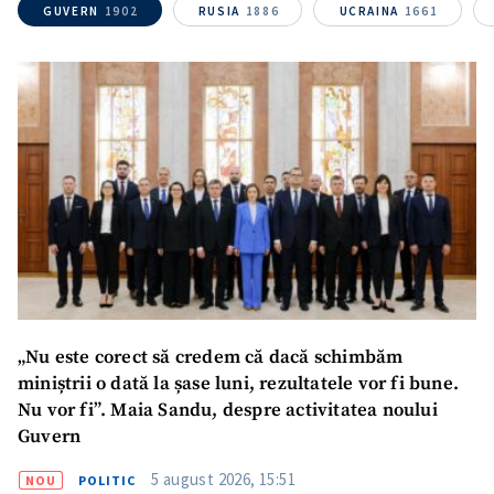
confidențialitate
.
GUVERN
1902
RUSIA
1886
UCRAINA
1661
TRIMITE ȘTIREA
„Nu este corect să credem că dacă schimbăm
miniștrii o dată la șase luni, rezultatele vor fi bune.
Nu vor fi”. Maia Sandu, despre activitatea noului
Guvern
5 august 2026, 15:51
NOU
POLITIC