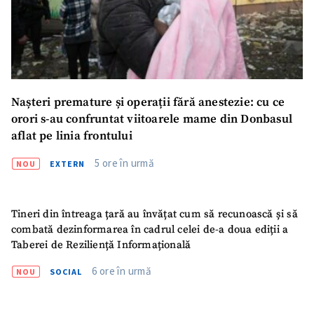
Nașteri premature și operații fără anestezie: cu ce
orori s-au confruntat viitoarele mame din Donbasul
aflat pe linia frontului
5 ore în urmă
NOU
EXTERN
Tineri din întreaga țară au învățat cum să recunoască și să
ȘTIREA MEA
combată dezinformarea în cadrul celei de-a doua ediții a
Titlu știre
+ Adaugă titlu
Taberei de Reziliență Informațională
6 ore în urmă
NOU
SOCIAL
Fotografie
+ Încarcă imagine