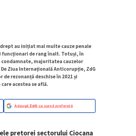
 drept au inițiat mai multe cauze penale
i funcționari de rang înalt. Totuși, în
e condamnate, majoritatea cauzelor
. De Ziua Internațională Anticorupție, ZdG
r de rezonanță deschise în 2021 și
 care acestea se află.
Adaugă
ZdG
ca sursă preferată
ele pretorei sectorului Ciocana