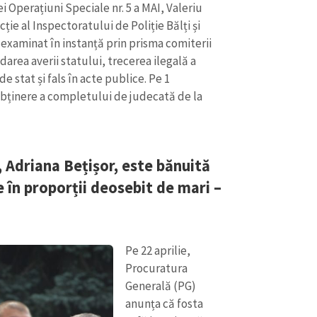
ei Operațiuni Speciale nr. 5 a MAI, Valeriu
ție al Inspectoratului de Poliție Bălți și
e examinat în instanță prin prisma comiterii
darea averii statului, trecerea ilegală a
e stat și fals în acte publice. Pe 1
abținere a completului de judecată de la
, Adriana Bețișor, este bănuită
 în proporții deosebit de mari –
Pe 22 aprilie,
Procuratura
Generală (PG)
anunța că fosta