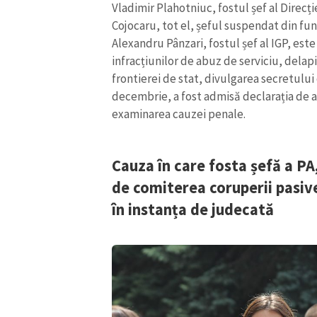
Vladimir Plahotniuc, fostul șef al Direcți
Cojocaru, tot el, șeful suspendat din func
Alexandru Pânzari, fostul șef al IGP, est
infracțiunilor de abuz de serviciu, delapi
frontierei de stat, divulgarea secretului d
decembrie, a fost admisă declarația de 
examinarea cauzei penale.
Cauza în care fosta șefă a PA
de comiterea coruperii pasive
în instanța de judecată