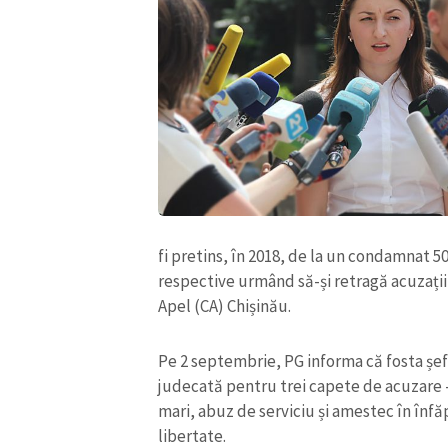
fi pretins, în 2018, de la un condamnat 5
respective urmând să-și retragă acuzațiil
Apel (CA) Chișinău.
Pe 2 septembrie, PG informa că fosta șefă 
judecată pentru trei capete de acuzare 
mari, abuz de serviciu și amestec în înfăp
libertate.