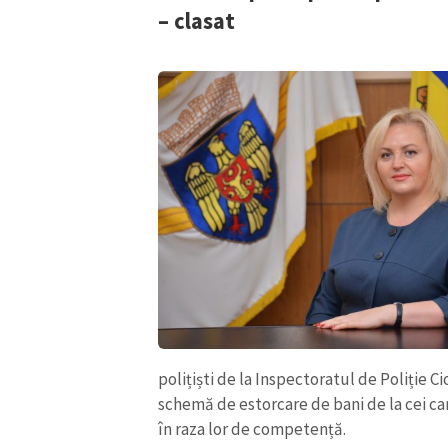
– clasat
ȘTIREA MEA
Titlu știre
polițiști de la Inspectoratul de Poliție C
schemă de estorcare de bani de la cei ca
Fotografie
în raza lor de competență.