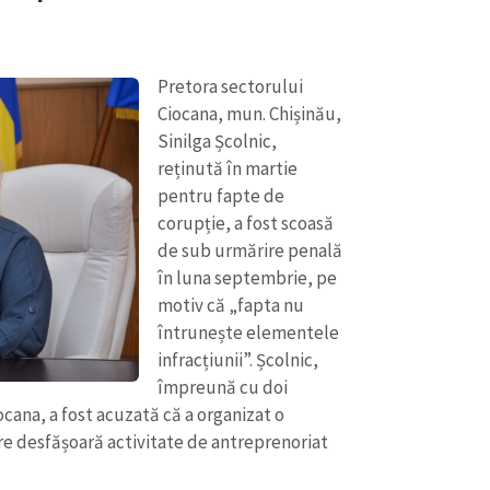
Pretora sectorului
Ciocana, mun. Chișinău,
Sinilga Școlnic,
reținută în martie
pentru fapte de
corupție, a fost scoasă
de sub urmărire penală
în luna septembrie, pe
motiv că „fapta nu
întrunește elementele
CONTACT SURSĂ
infracțiunii”. Școlnic,
Sursă anonimă
împreună cu doi
+ Adaugă titlu
iocana, a fost acuzată că a organizat o
Nume
+ Numele 
re desfășoară activitate de antreprenoriat
+ Încarcă imagine