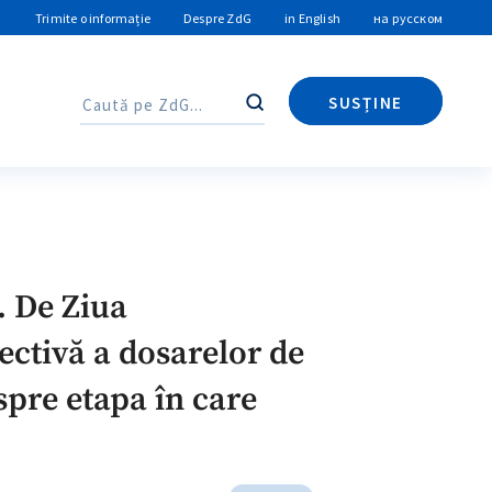
Trimite o informație
Despre ZdG
in English
на русском
SUSȚINE
Caută
Caută
. De Ziua
ectivă a dosarelor de
spre etapa în care