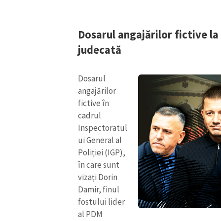
Link media
Dosarul angajărilor fictive l
judecată
Mesajul știrei
Dosarul
angajărilor
fictive în
cadrul
Inspectoratul
ui General al
Poliției (IGP),
în care sunt
vizați Dorin
Damir, finul
fostului lider
al PDM