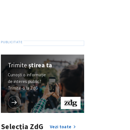
Trimite
știrea ta
Cunoști o informație
de interes public?
Trimite-o la ZdG
Selecția ZdG
Vezi toate