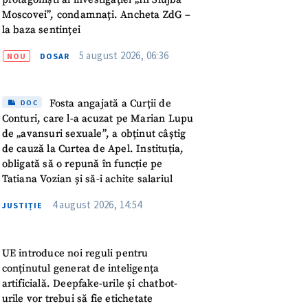
meu
Moscovei”, condamnați. Ancheta ZdG –
la baza sentinței
rsonal
5 august 2026, 06:36
NOU
DOSAR
ord cu
politica de
Fosta angajată a Curții de
DOC
IREA
Conturi, care l-a acuzat pe Marian Lupu
de „avansuri sexuale”, a obținut câștig
de cauză la Curtea de Apel. Instituția,
obligată să o repună în funcție pe
Tatiana Vozian și să-i achite salariul
4 august 2026, 14:54
JUSTIȚIE
UE introduce noi reguli pentru
conținutul generat de inteligența
artificială. Deepfake-urile și chatbot-
urile vor trebui să fie etichetate