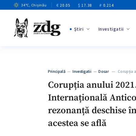
€
20.05
$
17.38
₽
0.214
34
°C
, Chișinău
Ştiri
Investigatii
+9
+4
+10
+2
Principală
—
Investigatii
—
Dosar
— Corupția an
+5
Corupția anului 2021.
Internațională Antico
rezonanță deschise în
acestea se află