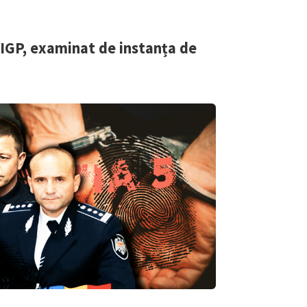
Email
+ Emailul 
+ Link media
Telefon
+ Telefon pe
a IGP, examinat de instanța de
Am citit și sunt de ac
+ Mesajul știrei
confidențialitate
.
TRIMITE ȘT