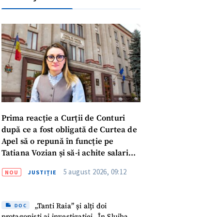
Prima reacție a Curții de Conturi
după ce a fost obligată de Curtea de
Apel să o repună în funcție pe
Tatiana Vozian și să-i achite salariul
„pentru absența forțată de la
5 august 2026, 09:12
NOU
JUSTIȚIE
muncă”
meu
„Tanti Raia” și alți doi
DOC
protagoniști ai investigației „În Slujba