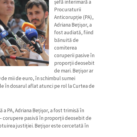
șefă interimară a
Procuraturii
Anticorupție (PA),
Adriana Bețișor, a
fost audiată, fiind
bănuită de
comiterea
coruperii pasive în
proporții deosebit
de mari. Bețișor ar
0 de mii de euro, în schimbul sumei
e în dosarul aflat atunci pe rol la Curtea de
a PA, Adriana Bețișor, a fost trimisă în
– corupere pasivă în proporții deosebit de
tuirea justiției. Bețișor este cercetată în