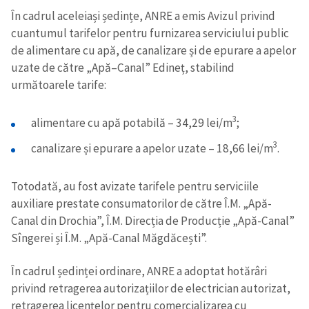
În cadrul aceleiași ședințe, ANRE a emis Avizul privind
cuantumul tarifelor pentru furnizarea serviciului public
de alimentare cu apă, de canalizare și de epurare a apelor
uzate de către „Apă–Canal” Edineț, stabilind
următoarele tarife:
3
alimentare cu apă potabilă – 34,29 lei/m
;
3
canalizare și epurare a apelor uzate – 18,66 lei/m
.
Totodată, au fost avizate tarifele pentru serviciile
auxiliare prestate consumatorilor de către Î.M. „Apă-
Canal din Drochia”, Î.M. Direcția de Producție „Apă-Canal”
Sîngerei și Î.M. „Apă-Canal Măgdăcești”.
În cadrul ședinței ordinare, ANRE a adoptat hotărâri
privind retragerea autorizațiilor de electrician autorizat,
retragerea licențelor pentru comercializarea cu