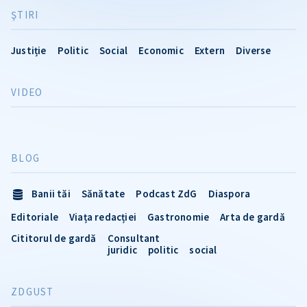
ŞTIRI
Justiție
Politic
Social
Economic
Extern
Diverse
VIDEO
BLOG
Banii tăi
Sănătate
Podcast ZdG
Diaspora
Editoriale
Viața redacției
Gastronomie
Arta de gardă
Cititorul de gardă
Consultant
juridic
politic
social
ZDGUST