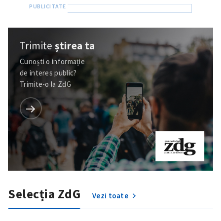
Trimite
știrea ta
Cunoști o informație
de interes public?
Trimite-o la ZdG
Trimite o informație
Despre ZdG
in English
на русском
Selecția ZdG
Vezi toate