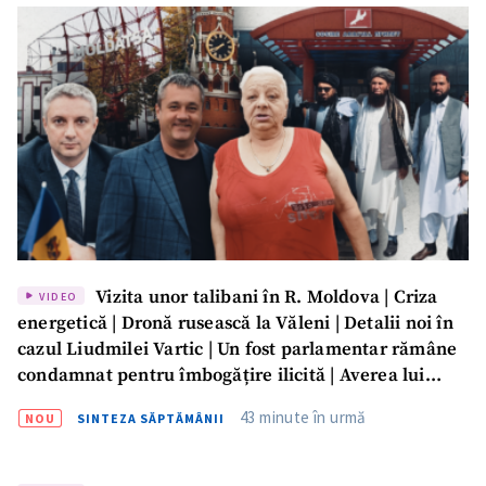
Vizita unor talibani în R. Moldova | Criza
VIDEO
energetică | Dronă rusească la Văleni | Detalii noi în
cazul Liudmilei Vartic | Un fost parlamentar rămâne
condamnat pentru îmbogățire ilicită | Averea lui
Dumitru Vangheli, sub lupa ANI | SĂPTĂMÂNA DE
43 minute în urmă
NOU
SINTEZA SĂPTĂMÂNII
GARDĂ