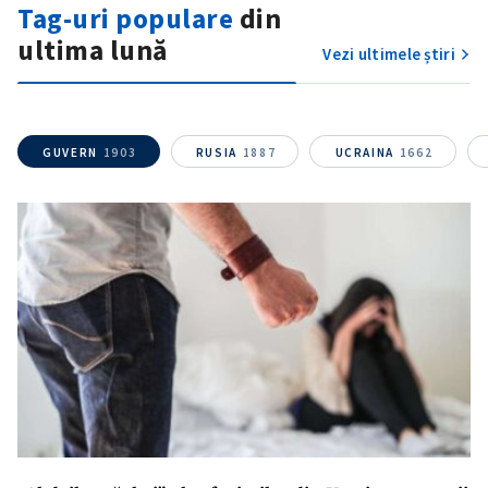
Tag-uri populare
din
ultima lună
Vezi ultimele știri
ȘTIREA MEA
GUVERN
1903
RUSIA
1887
UCRAINA
1662
Titlu știre
+ Adaugă titlu
Fotografie
+ Încarcă imagine
Link media
+ Link media
Mesajul știrei
+ Mesajul știrei
CONTACT SURSĂ