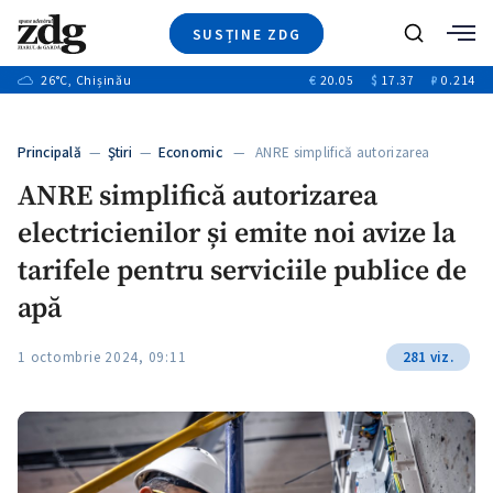
SUSȚINE ZDG
+3
Caută
+1
26
°C
, Chișinău
€
20.05
$
17.37
₽
0.214
Ştiri
+8
+2
Investigatii
Banii tăi
+1
+6
Principală
—
Ştiri
—
Economic
— ANRE simplifică autorizarea
Video
electricienilor și…
+1
ANRE simplifică autorizarea
Special
electricienilor și emite noi avize la
Blog
+1
ZdGust
tarifele pentru serviciile publice de
+1
apă
+1
1 octombrie 2024, 09:11
281 viz.