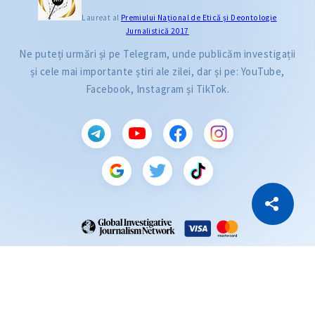
Laureat al
Premiului Naţional de Etică și Deontologie
Jurnalistică 2017
Ne puteți urmări și pe Telegram, unde publicăm investigații
și cele mai importante știri ale zilei, dar și pe: YouTube,
Facebook, Instagram și TikTok.
CITEȘTE
Citește articolul
Copiază Link
ZdG este membru al rețelei globale a jurnaliștilor de investigație (GIJN).
2004—2026 © Ziarul de Gardă.
Toate drepturile rezervate.
Dezvoltat de
SENSMEDIA