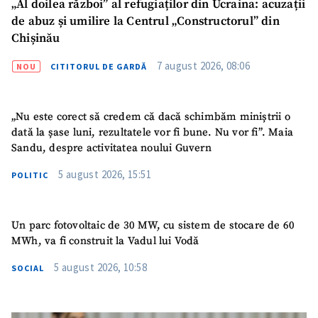
„Al doilea război” al refugiaților din Ucraina: acuzații
Sursă anonimă
de abuz și umilire la Centrul „Constructorul” din
Chișinău
Nume
+ Numele meu
7 august 2026, 08:06
NOU
CITITORUL DE GARDĂ
Email
+ Emailul meu
„Nu este corect să credem că dacă schimbăm miniștrii o
dată la șase luni, rezultatele vor fi bune. Nu vor fi”. Maia
Telefon
+ Telefon personal
Sandu, despre activitatea noului Guvern
Am citit și sunt de
5 august 2026, 15:51
POLITIC
acord cu
politica de
confidențialitate
.
Un parc fotovoltaic de 30 MW, cu sistem de stocare de 60
TRIMITE ȘTIREA
MWh, va fi construit la Vadul lui Vodă
5 august 2026, 10:58
SOCIAL