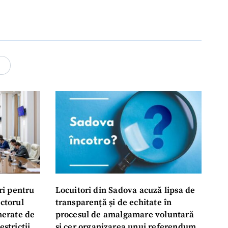
3
ri pentru
Locuitori din Sadova acuză lipsa de
ectorul
transparență și de echitate în
enerate de
procesul de amalgamare voluntară
estricții
și cer organizarea unui referendum