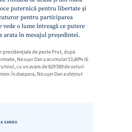
voce puternică pentru libertate și
uturor pentru participarea
e vede o lume întreagă ce putere
e arata în mesajul președintei.
or prezidențiale de peste Prut, după
primate, Nicușor Dan a acumulat 53,60% (6
rutinul, cu un avans de 829 589 de voturi
CONTACT SURSĂ
ion. În diaspora, Nicușor Dan a obținut
Sursă anonimă
+ Adaugă titlu
Nume
+ Numele 
+ Încarcă imagine
Email
+ Emailul 
+ Link media
IA SANDU
Telefon
+ Telefon pe