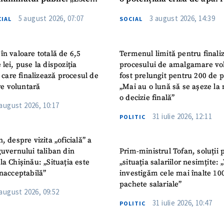
iguranței cetățenilor”
privind utilizarea apei pot
5 august 2026, 07:07
3 august 2026, 14:39
IAL
SOCIAL
în valoare totală de 6,5
Termenul limită pentru finali
 lei, puse la dispoziția
procesului de amalgamare vo
or care finalizează procesul de
fost prelungit pentru 200 de p
e voluntară
„Mai au o lună să se așeze la 
o decizie finală”
 august 2026, 10:17
31 iulie 2026, 12:11
POLITIC
n, despre vizita „oficială” a
guvernului taliban din
Prim-ministrul Tofan, soluții 
la Chișinău: „Situația este
„situația salariilor nesimțite:
inacceptabilă”
investigăm cele mai înalte 10
pachete salariale”
 august 2026, 09:52
31 iulie 2026, 10:47
POLITIC