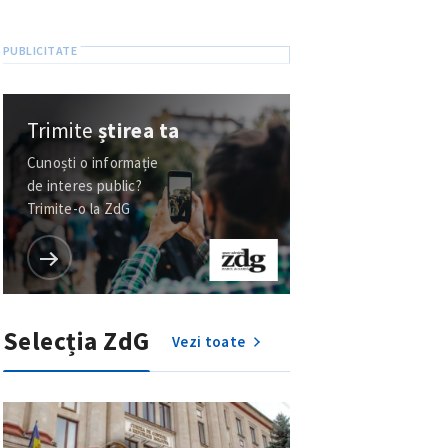
Trimite
știrea ta
Cunoști o informație
de interes public?
Trimite-o la ZdG
Selecția ZdG
Vezi toate