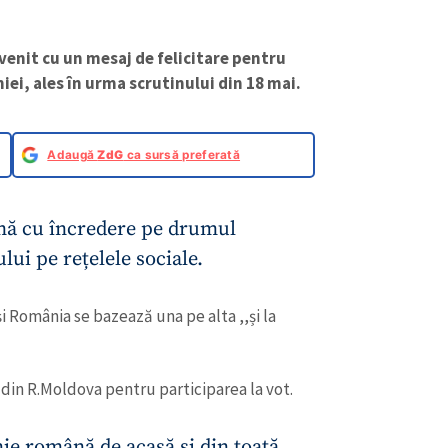
venit cu un mesaj de felicitare pentru
ei, ales în urma scrutinului din 18 mai.
Adaugă
ZdG
ca sursă preferată
ă cu încredere pe drumul
ului pe rețelele sociale.
 România se bazează una pe alta ,,și la
din R.Moldova pentru participarea la vot.
ie română de acasă și din toată