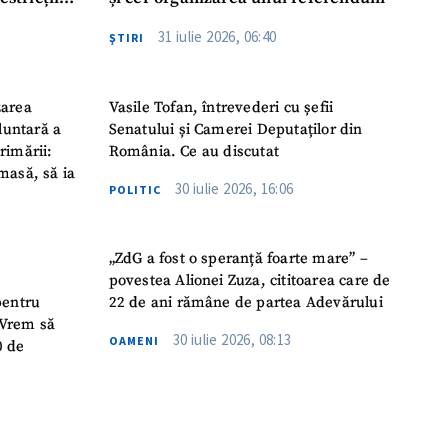
abile
31 iulie 2026, 06:40
ŞTIRI
zarea
Vasile Tofan, întrevederi cu șefii
luntară a
Senatului și Camerei Deputaților din
rimării:
România. Ce au discutat
masă, să ia
30 iulie 2026, 16:06
POLITIC
„ZdG a fost o speranță foarte mare” –
povestea Alionei Zuza, cititoarea care de
pentru
22 de ani rămâne de partea Adevărului
 „Vrem să
30 iulie 2026, 08:13
OAMENI
0 de