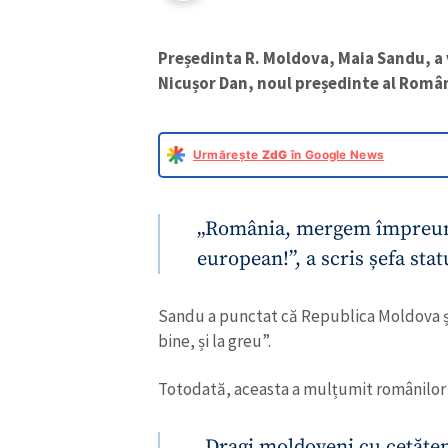
Președinta R. Moldova, Maia Sandu, a 
Nicușor Dan, noul președinte al Români
Urmărește
ZdG
în Google News
„România, mergem împreun
european!”, a scris șefa stat
Sandu a punctat că Republica Moldova și
bine, și la greu”.
Totodată, aceasta a mulțumit românilor 
„Dragi moldoveni cu cetățen