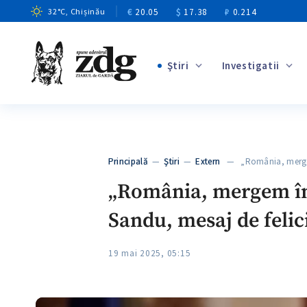
€
20.05
$
17.38
₽
0.214
32
°C
, Chișinău
Ştiri
Investigatii
+9
+4
+12
+2
Principală
—
Ştiri
—
Extern
— „România, mergem
+5
„România, mergem îm
Sandu, mesaj de felic
19 mai 2025, 05:15