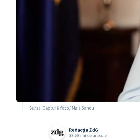
Sursa: Captură foto/ Maia Sandu
Redacția ZdG
38.60 mii de articole