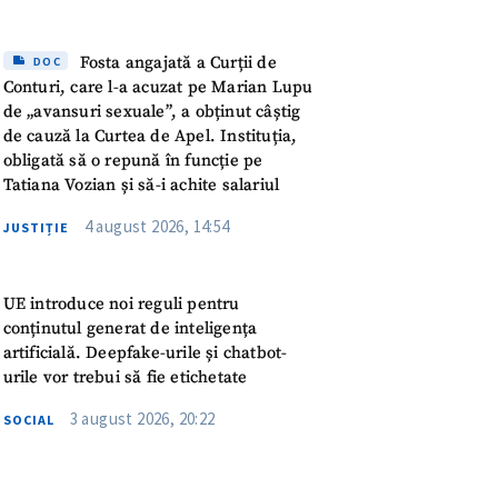
ord cu
politica de
Fosta angajată a Curții de
DOC
Conturi, care l-a acuzat pe Marian Lupu
IREA
de „avansuri sexuale”, a obținut câștig
de cauză la Curtea de Apel. Instituția,
obligată să o repună în funcție pe
Tatiana Vozian și să-i achite salariul
4 august 2026, 14:54
JUSTIȚIE
UE introduce noi reguli pentru
conținutul generat de inteligența
artificială. Deepfake-urile și chatbot-
urile vor trebui să fie etichetate
3 august 2026, 20:22
SOCIAL