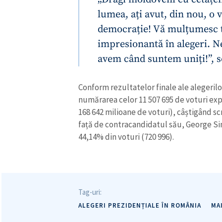
lumea, ați avut, din nou, o 
democrație! Vă mulțumesc t
impresionantă în alegeri. N
avem când suntem uniți!”, s
Conform rezultatelor finale ale alegeril
numărarea celor 11 507 695 de voturi ex
168 642 milioane de voturi), câștigând sc
ȘTIREA MEA
față de contracandidatul său, George Sim
44,14% din voturi (720 996).
Titlu știre
Fotografie
Tag-uri:
Link media
ALEGERI PREZIDENȚIALE ÎN ROMÂNIA
MA