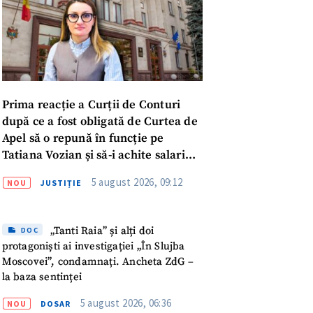
Prima reacție a Curții de Conturi
după ce a fost obligată de Curtea de
Apel să o repună în funcție pe
Tatiana Vozian și să-i achite salariul
„pentru absența forțată de la
5 august 2026, 09:12
NOU
JUSTIȚIE
muncă”
meu
„Tanti Raia” și alți doi
DOC
protagoniști ai investigației „În Slujba
meu
Moscovei”, condamnați. Ancheta ZdG –
la baza sentinței
rsonal
5 august 2026, 06:36
NOU
DOSAR