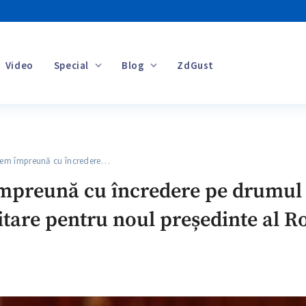
Video
Special
Blog
ZdGust
Banii tăi
 împreună cu încredere…
preună cu încredere pe drumul 
itare pentru noul președinte al 