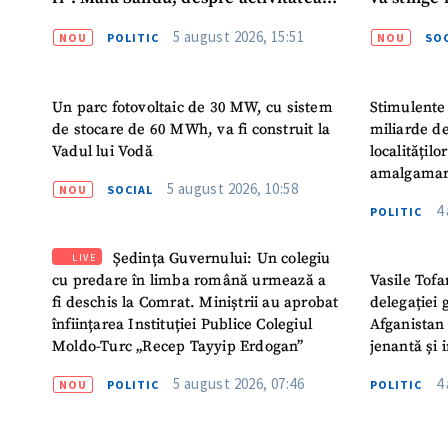
noului Guvern
destinat s
5 august 2026, 15:51
NOU
POLITIC
NOU
SOC
Un parc fotovoltaic de 30 MW, cu sistem
Stimulente 
de stocare de 60 MWh, va fi construit la
miliarde de
Vadul lui Vodă
localitățil
amalgamar
5 august 2026, 10:58
NOU
SOCIAL
4
POLITIC
Ședința Guvernului: Un colegiu
LIVE
cu predare în limba română urmează a
Vasile Tofa
fi deschis la Comrat. Miniștrii au aprobat
delegației 
înființarea Instituției Publice Colegiul
Afganistan 
Moldo-Turc „Recep Tayyip Erdogan”
jenantă și 
5 august 2026, 07:46
4
NOU
POLITIC
POLITIC