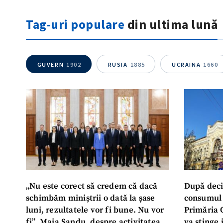
Tag-uri populare
din ultima lună
GUVERN
1902
RUSIA
1885
UCRAINA
1660
„Nu este corect să credem că dacă
După deci
schimbăm miniștrii o dată la șase
consumul 
luni, rezultatele vor fi bune. Nu vor
Primăria 
fi”. Maia Sandu, despre activitatea
va stinge 