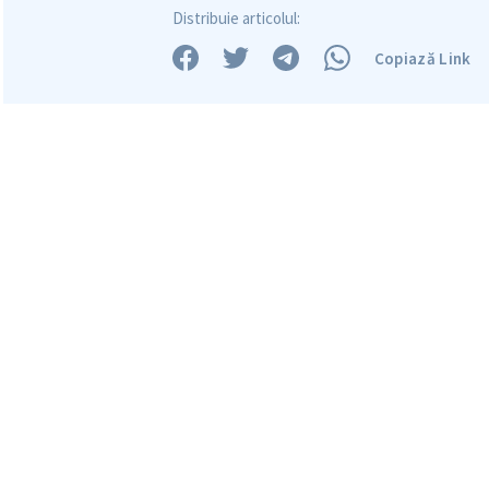
Distribuie articolul:
Mesajul știrei
Copiază Link