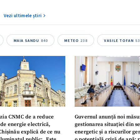
Vezi ultimele știri
MAIA SANDU
840
METEO
238
VASILE TOFAN
5
zia CNMC de a reduce
Guvernul anunță noi măsu
de energie electrică,
gestionarea situației din s
Chișinău explică de ce nu
energetic și a riscurilor g
iluminatul public: „Este
o potențială criză de apă: r