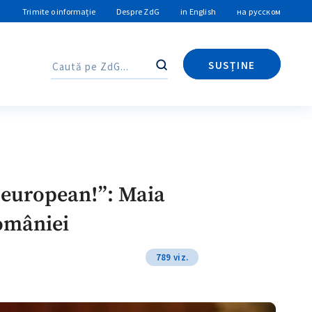
Trimite o informație
Despre ZdG
in English
на русском
SUSȚINE
Caută
Caută
european!”: Maia
României
789 viz.