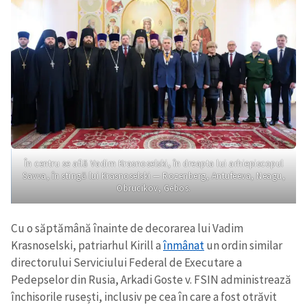
În centru se află Vadim Krasnoselski, în dreapta lui arhiepiscopul
Savva, în stingă lui Krasnoselski — Rozenberg, Antufeeva, Neagu,
Obrucikov, Gebos.
Cu o săptămână înainte de decorarea lui Vadim
Krasnoselski, patriarhul Kirill a
înmânat
un ordin similar
directorului Serviciului Federal de Executare a
Pedepselor din Rusia, Arkadi Goste v. FSIN administrează
închisorile rusești, inclusiv pe cea în care a fost otrăvit