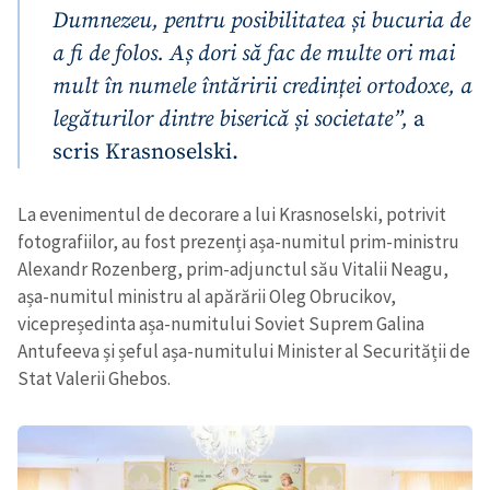
Dumnezeu, pentru posibilitatea și bucuria de
a fi de folos. Aș dori să fac de multe ori mai
mult în numele întăririi credinței ortodoxe, a
legăturilor dintre biserică și societate”,
a
scris Krasnoselski.
La evenimentul de decorare a lui Krasnoselski, potrivit
fotografiilor, au fost prezenți așa-numitul prim-ministru
Alexandr Rozenberg, prim-adjunctul său Vitalii Neagu,
așa-numitul ministru al apărării Oleg Obrucikov,
vicepreședinta așa-numitului Soviet Suprem Galina
Antufeeva și șeful așa-numitului Minister al Securității de
Stat Valerii Ghebos.