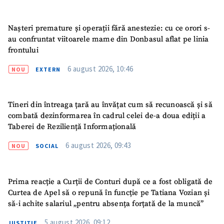
CONTACT SURSĂ
Nașteri premature și operații fără anestezie: cu ce orori s-
au confruntat viitoarele mame din Donbasul aflat pe linia
Sursă anonimă
frontului
Nume
+ Numele meu
6 august 2026, 10:46
NOU
EXTERN
Email
+ Emailul meu
Tineri din întreaga țară au învățat cum să recunoască și să
combată dezinformarea în cadrul celei de-a doua ediții a
Telefon
+ Telefon personal
Taberei de Reziliență Informațională
6 august 2026, 09:43
NOU
SOCIAL
Am citit și sunt de
acord cu
politica de
confidențialitate
.
Prima reacție a Curții de Conturi după ce a fost obligată de
TRIMITE ȘTIREA
Curtea de Apel să o repună în funcție pe Tatiana Vozian și
să-i achite salariul „pentru absența forțată de la muncă”
5 august 2026, 09:12
JUSTIȚIE