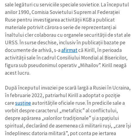
sale legături cu serviciile speciale sovietice. La începutul
anilor 1990, Comisia Sovietului Suprem al Federației
Ruse pentru investigarea activității KGB a publicat
materiale potrivit cărora o serie de reprezentanți ai
înaltului cler colaborau cu organele securității de stat ale
URSS. În surse deschise, inclusiv în publicații bazate pe
documente de arhivă, s-a
afirmat
că Kirill, în perioada
activității sale în cadrul Consiliului Mondial al Bisericilor,
figura sub pseudonimul operativ „Mihailov”. Kirill neagă
acest lucru.
După începutul invaziei pe scară largă a Rusiei în Ucraina,
în februarie 2022, patriarhul Kirill a adoptat o poziție
care
susține
autoritățile oficiale ruse. În predicile sale a
vorbit despre caracterul „metafizic” al conflictului,
Trimite o informație
Despre ZdG
despre apărarea „valorilor tradiționale” și a spațiului
in English
на русском
spiritual, declarând de asemenea că militarii ruși, „care își
îndeplinesc datoria militară”, pot conta pe iertarea