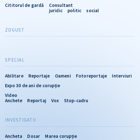
Cititorul de gardă
Consultant
juridic
politic
social
ZDGUST
SPECIAL
Abilitare
Reportaje
Oameni
Fotoreportaje
Interviuri
Expo 30 de ani de corupție
Video
Anchete
Reportaj
Vox
Stop-cadru
INVESTIGATII
Ancheta
Dosar
Marea corupție