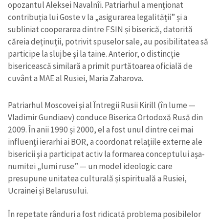
opozantul Aleksei Navalnîi. Patriarhul a menționat
contribuția lui Goste v la „asigurarea legalității” și a
subliniat cooperarea dintre FSIN și biserică, datorită
căreia deținuții, potrivit spuselor sale, au posibilitatea să
participe la slujbe și la taine. Anterior, o distincție
bisericească similară a primit purtătoarea oficială de
cuvânt a MAE al Rusiei, Maria Zaharova.
Patriarhul Moscovei și al Întregii Rusii Kirill (în lume —
Vladimir Gundiaev) conduce Biserica Ortodoxă Rusă din
2009. În anii 1990 și 2000, el a fost unul dintre cei mai
influenți ierarhi ai BOR, a coordonat relațiile externe ale
bisericii și a participat activ la formarea conceptului așa-
numitei „lumi ruse” — un model ideologic care
presupune unitatea culturală și spirituală a Rusiei,
Ucrainei și Belarusului.
În repetate rânduri a fost ridicată problema posibilelor