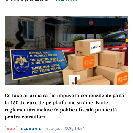
ȘTIREA MEA
Titlu știre
+ Adaugă titlu
Fotografie
+ Încarcă imagine
Ce taxe ar urma să fie impuse la comenzile de până
Link media
+ Link media
la 150 de euro de pe platforme străine. Noile
reglementări incluse în politica fiscală publicată
pentru consultări
6 august 2026, 14:54
Mesajul știrei
+ Mesajul știrei
NOU
ECONOMIC