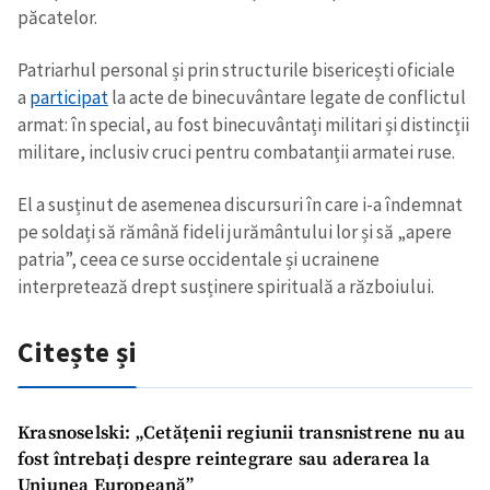
păcatelor.
Patriarhul personal și prin structurile bisericești oficiale
a
participat
la acte de binecuvântare legate de conflictul
armat: în special, au fost binecuvântați militari și distincții
militare, inclusiv cruci pentru combatanții armatei ruse.
El a susținut de asemenea discursuri în care i-a îndemnat
pe soldați să rămână fideli jurământului lor și să „apere
patria”, ceea ce surse occidentale și ucrainene
interpretează drept susținere spirituală a războiului.
Citește și
Krasnoselski: „Cetățenii regiunii transnistrene nu au
fost întrebați despre reintegrare sau aderarea la
Uniunea Europeană”