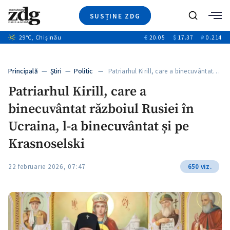
SUSȚINE ZDG
+4
Caută
+1
29
°C
, Chișinău
€
20.05
$
17.37
₽
0.214
Ştiri
+12
+12
Investigatii
Banii tăi
+4
Principală
—
Ştiri
—
Politic
— Patriarhul Kirill, care a binecuvântat…
Video
Patriarhul Kirill, care a
Special
binecuvântat războiul Rusiei în
Blog
+1
ZdGust
Ucraina, l-a binecuvântat și pe
Krasnoselski
22 februarie 2026, 07:47
650 viz.