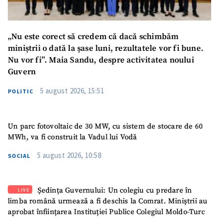
„Nu este corect să credem că dacă schimbăm
SUSȚINE
miniștrii o dată la șase luni, rezultatele vor fi bune.
Nu vor fi”. Maia Sandu, despre activitatea noului
Guvern
5 august 2026, 15:51
POLITIC
Un parc fotovoltaic de 30 MW, cu sistem de stocare de 60
MWh, va fi construit la Vadul lui Vodă
5 august 2026, 10:58
SOCIAL
Ședința Guvernului: Un colegiu cu predare în
LIVE
limba română urmează a fi deschis la Comrat. Miniștrii au
aprobat înființarea Instituției Publice Colegiul Moldo-Turc