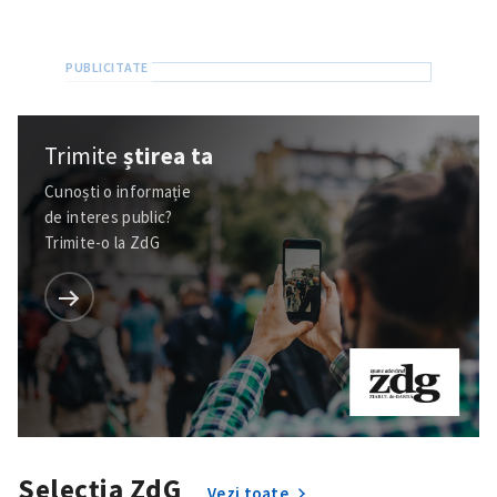
Trimite
știrea ta
Cunoști o informație
de interes public?
Trimite-o la ZdG
Selecția ZdG
Vezi toate