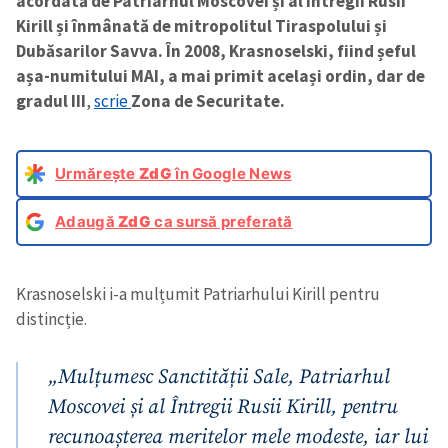
acordată de Patriarhul Moscovei și al Întregii Rusii
Kirill și înmânată de mitropolitul Tiraspolului și
Dubăsarilor Savva. În 2008, Krasnoselski, fiind șeful
așa-numitului MAI, a mai primit același ordin, dar de
gradul III
,
scrie
Zona de Securitate.
Urmărește
ZdG
în Google News
Adaugă
ZdG
ca sursă preferată
Krasnoselski i-a mulțumit Patriarhului Kirill pentru
distincție.
„Mulțumesc Sanctității Sale, Patriarhul
Moscovei și al Întregii Rusii Kirill, pentru
recunoașterea meritelor mele modeste, iar lui