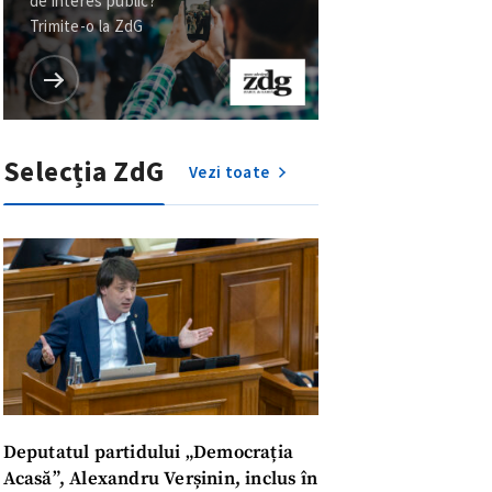
de interes public?
Trimite-o la ZdG
Selecția ZdG
Vezi toate
Deputatul partidului „Democrația
Acasă”, Alexandru Verșinin, inclus în