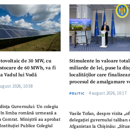
otovoltaic de 30 MW, cu
Stimulente în valoare total
 stocare de 60 MWh, va fi
miliarde de lei, puse la dis
la Vadul lui Vodă
localităților care finalizea
procesul de amalgamare v
august 2026, 10:58
4 august 2026, 10:17
POLITIC
dința Guvernului: Un colegiu
 în limba română urmează a
Vasile Tofan, despre vizita „of
la Comrat. Miniștrii au aprobat
delegației guvernului taliban 
Instituției Publice Colegiul
Afganistan la Chișinău: „Situa