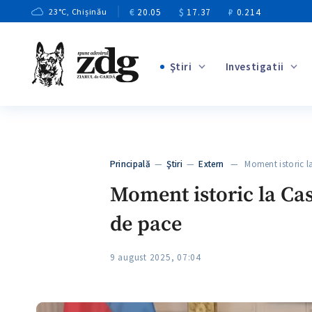
€
20.05
$
17.37
₽
0.214
23
°C
, Chișinău
Ştiri
Investigatii
+2
+6
+3
Principală
—
Ştiri
—
Extern
— Moment istoric la
+5
Moment istoric la Ca
de pace
9 august 2025, 07:04