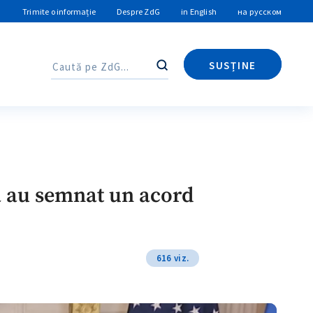
Trimite o informație
Despre ZdG
in English
на русском
SUSȚINE
Caută
Caută
a au semnat un acord
616 viz.