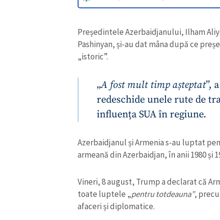
Președintele Azerbaidjanului, Ilham Aliy
Pashinyan, și-au dat mâna după ce preș
„istoric”.
„
A fost mult timp așteptat
”, 
redeschide unele rute de tra
influența SUA în regiune.
Azerbaidjanul și Armenia s-au luptat pe
armeană din Azerbaidjan, în anii 1980 și 19
Vineri, 8 august, Trump a declarat că Ar
toate luptele „
pentru totdeauna”
, precu
afaceri și diplomatice.