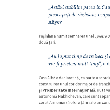
„
Astăzi stabilim pacea în Ca
preocupați de războaie, ocupaț
Aliyev
Pașinian a numit semnarea unei „
pietre d
două țări.
„
Au luptat timp de treizeci și 
vor fi prieteni mult timp
”, a
ȘTIREA MEA
Casa Albă a declarat că, ca parte a acord
construirea unui coridor major de tranzit
Titlu știre
și Prosperitate Internațională
. Ruta v
autonomă Nakhichevan, care sunt separate
Fotografie
cerut Armeniei să ofere țării sale un cor