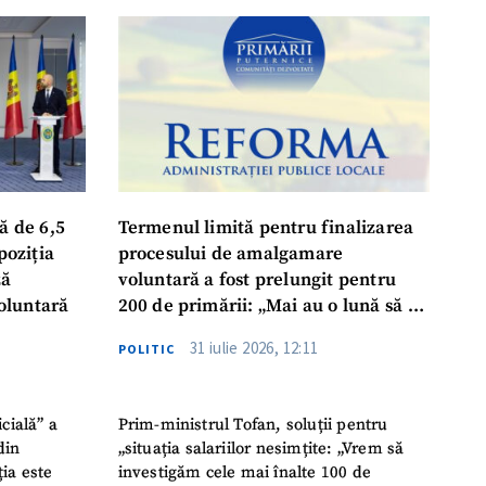
ă de 6,5
Termenul limită pentru finalizarea
poziția
procesului de amalgamare
ză
voluntară a fost prelungit pentru
oluntară
200 de primării: „Mai au o lună să se
așeze la masă, să ia o decizie finală”
31 iulie 2026, 12:11
POLITIC
icială” a
Prim-ministrul Tofan, soluții pentru
din
„situația salariilor nesimțite: „Vrem să
ția este
investigăm cele mai înalte 100 de