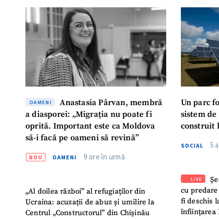
Anastasia Pârvan, membră
Un parc f
OAMENI
a diasporei: „Migrația nu poate fi
sistem de
oprită. Important este ca Moldova
construit 
să-i facă pe oameni să revină”
5 
SOCIAL
9 ore în urmă
NOU
OAMENI
Șe
LIVE
cu predare
„Al doilea război” al refugiaților din
fi deschis 
Ucraina: acuzații de abuz și umilire la
înființarea 
Centrul „Constructorul” din Chișinău