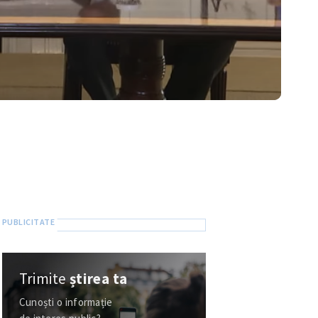
Trimite
știrea ta
Cunoști o informație