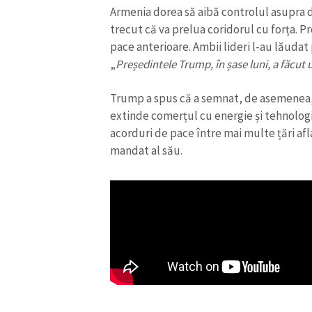
Armenia dorea să aibă controlul asupra d
Link media
trecut că va prelua coridorul cu forța. P
pace anterioare. Ambii lideri l-au lăudat 
„
Președintele Trump, în șase luni, a făcut 
Mesajul știrei
Trump a spus că a semnat, de asemenea, 
extinde comerțul cu energie și tehnologi
acorduri de pace între mai multe țări afl
mandat al său.