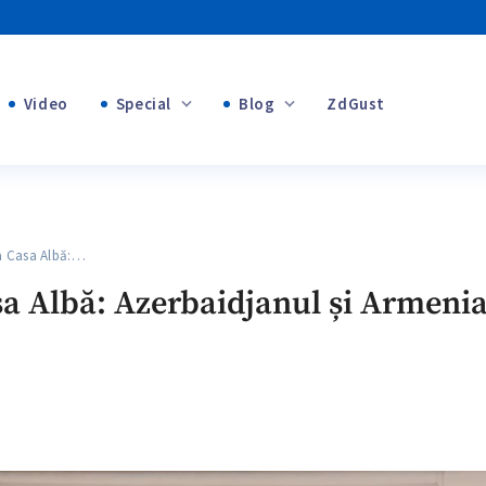
Video
Special
Blog
ZdGust
Banii tăi
+1
+1
 Casa Albă:…
+2
sa Albă: Azerbaidjanul și Armeni
+1