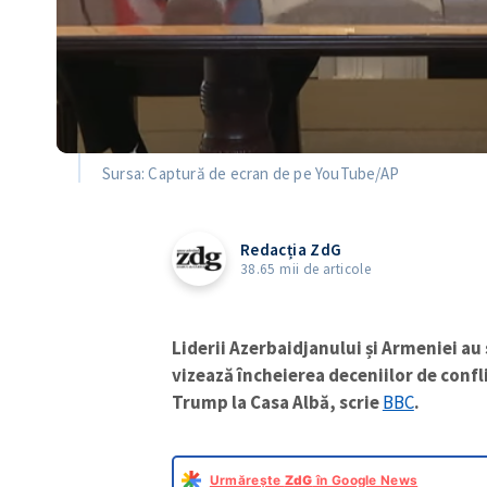
Sursa: Captură de ecran de pe YouTube/AP
Redacția ZdG
38.65 mii de articole
Liderii Azerbaidjanului și Armeniei au
vizează încheierea deceniilor de confl
Trump la Casa Albă, scrie
BBC
.
Urmărește
ZdG
în Google News