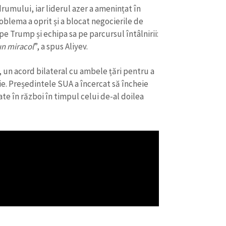
Email
+ Emailul 
rumului, iar liderul azer a amenințat în
+ Link media
roblema a oprit și a blocat negocierile de
Telefon
+ Telefon pe
pe Trump și echipa sa pe parcursul întâlnirii:
un miracol
”, a spus Aliyev.
Am citit și sunt de ac
+ Mesajul știrei
confidențialitate
.
un acord bilateral cu ambele țări pentru a
e. Președintele SUA a încercat să încheie
TRIMITE ȘT
ate în război în timpul celui de-al doilea