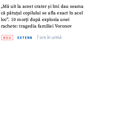
meu
„Mă uit la acest crater și îmi dau seama
că pătuțul copilului se afla exact în acel
rsonal
loc”. 10 morți după explozia unei
rachete: tragedia familiei Voronov
ord cu
politica de
7 ore în urmă
NOU
EXTERN
IREA