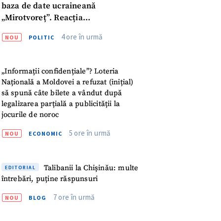
baza de date ucraineană
„Mirotvoreț”. Reacția
parlamentarului
4 ore în urmă
NOU
POLITIC
„Informații confidențiale”? Loteria
Națională a Moldovei a refuzat (inițial)
să spună câte bilete a vândut după
legalizarea parțială a publicității la
jocurile de noroc
5 ore în urmă
NOU
ECONOMIC
Talibanii la Chișinău: multe
EDITORIAL
întrebări, puține răspunsuri
meu
7 ore în urmă
NOU
BLOG