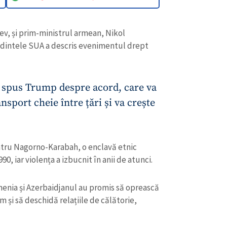
ev, și prim-ministrul armean, Nikol
edintele SUA a descris evenimentul drept
a spus Trump despre acord, care va
nsport cheie între țări și va crește
ntru Nagorno-Karabah, o enclavă etnic
90, iar violența a izbucnit în anii de atunci.
menia și Azerbaidjanul au promis să oprească
m și să deschidă relațiile de călătorie,