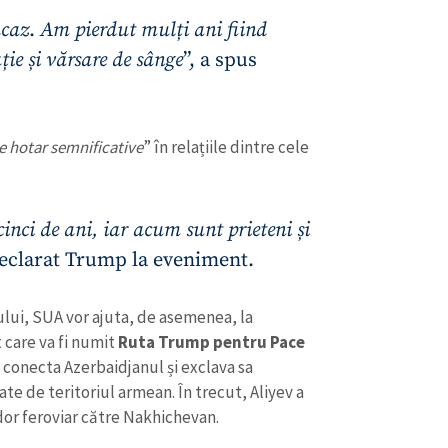
ucaz
.
Am pierdut mulți ani fiind
ie și vărsare de sânge
”, a spus
e hotar semnificative
” în relațiile dintre cele
cinci de ani, iar acum sunt prieteni și
 declarat Trump la eveniment.
CONTACT SURSĂ
ului, SUA vor ajuta, de asemenea, la
 care va fi numit
Ruta Trump pentru Pace
Sursă anonimă
+ Adaugă titlu
a conecta Azerbaidjanul și exclava sa
 de teritoriul armean. În trecut, Aliyev a
Nume
+ Numele 
+ Încarcă imagine
idor feroviar către Nakhichevan.