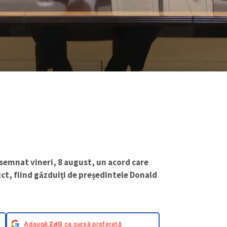
 semnat vineri, 8 august, un acord care
ict, fiind găzduiți de președintele Donald
Adaugă
ZdG
ca sursă preferată