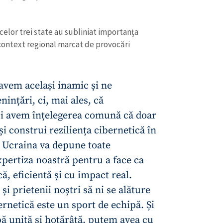
celor trei state au subliniat importanța
n context regional marcat de provocări
avem același inamic și ne
ințări, ci, mai ales, că
și avem înțelegerea comună că doar
 construi reziliența cibernetică în
 Ucraina va depune toate
CONTACT SURSĂ
expertiza noastră pentru a face ca
că, eficientă și cu impact real.
Sursă anonimă
+ Adaugă titlu
i prietenii noștri să ni se alăture
Nume
+ Numele 
rnetică este un sport de echipă. Și
+ Încarcă imagine
ă unită și hotărâtă, putem avea cu