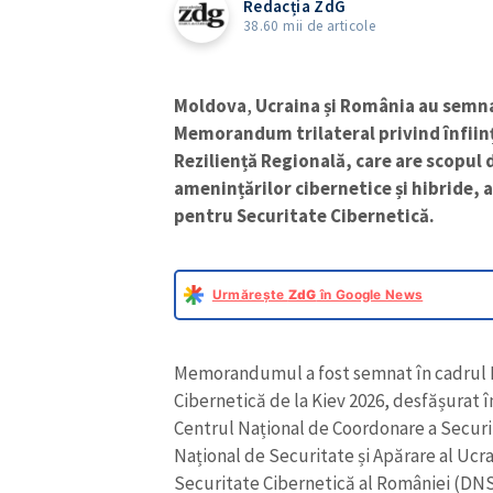
Redacția ZdG
38.60 mii de articole
Moldova
,
Ucraina și România au semna
Memorandum trilateral privind înființ
Reziliență Regională, care are scopul 
amenințărilor cibernetice și hibride, 
pentru Securitate Cibernetică.
Urmărește
ZdG
în Google News
Memorandumul a fost semnat în cadrul F
Cibernetică de la Kiev 2026, desfășurat î
Centrul Național de Coordonare a Securit
Național de Securitate și Apărare al Ucr
Securitate Cibernetică al României (DNSC