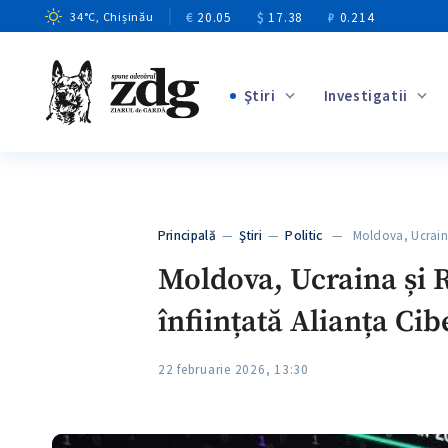
€
20.05
$
17.38
₽
0.214
34
°C
, Chișinău
Ştiri
Investigatii
+9
+4
+12
+2
Principală
—
Ştiri
—
Politic
— Moldova, Ucraina
+5
Moldova, Ucraina și 
înființată Alianța Ci
22 februarie 2026, 13:30