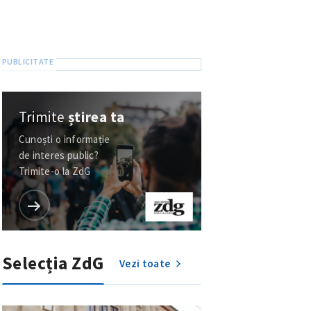
Trimite
știrea ta
Cunoști o informație
de interes public?
Trimite-o la ZdG
Selecția ZdG
Vezi toate