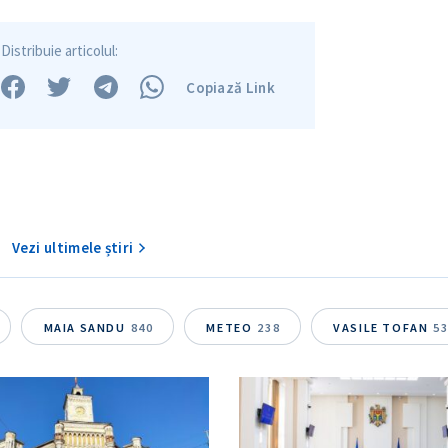
Distribuie articolul:
Copiază Link
Vezi ultimele știri
MAIA SANDU
840
METEO
238
VASILE TOFAN
5