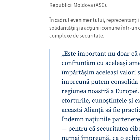
Republicii Moldova (ASC).
În cadrul evenimentului, reprezentanții 
solidarității și a acțiunii comune într-u
complexe de securitate.
„Este important nu doar că 
confruntăm cu aceleași amen
împărtășim aceleași valori 
împreună putem consolida și
regiunea noastră a Europei.
ȘTIREA MEA
eforturile, cunoștințele și 
această Alianță să fie practi
Titlu știre
Îndemn națiunile partenere ș
— pentru că securitatea cibe
Fotografie
numai împreună, ca o echip