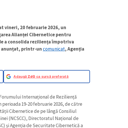
t vineri, 20 februarie 2026, un
area Alianței Cibernetice pentru
de a consolida reziliența împotriva
a anunțat, printr-un
comunicat
, Agenția
Adaugă
ZdG
ca sursă preferată
orumului Internațional de Reziliență
n perioada 19-20 februarie 2026, de către
ății Cibernetice de pe lângă Consiliul
ainei (NCSCC), Directoratul Național de
) și Agenția de Securitate Cibernetică a