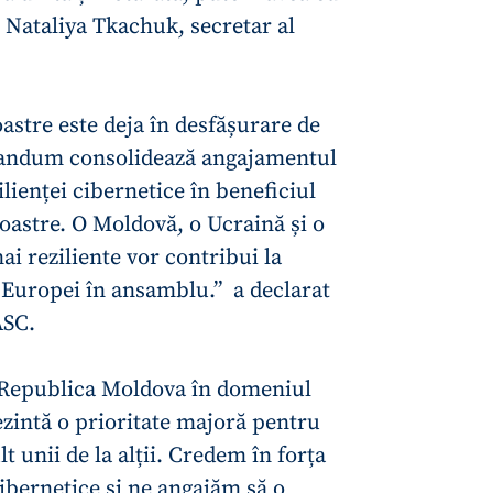
Email
+ Emailul 
t Nataliya Tkachuk, secretar al
+ Link media
Telefon
+ Telefon pe
Am citit și sunt de ac
astre este deja în desfășurare de
+ Mesajul știrei
confidențialitate
.
randum consolidează angajamentul
lienței cibernetice în beneficiul
TRIMITE ȘT
oastre. O Moldovă, o Ucraină și o
i reziliente vor contribui la
a Europei în ansamblu.” a declarat
ASC.
 Republica Moldova în domeniul
ezintă o prioritate majoră pentru
t unii de la alții. Credem în forța
 Cibernetice și ne angajăm să o