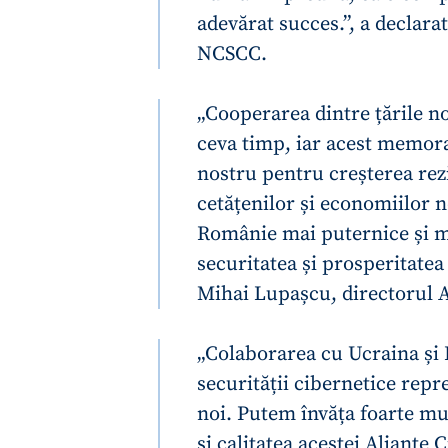
adevărat succes.”, a declara
Link media
NCSCC.
„Cooperarea dintre țările no
Mesajul știrei
ceva timp, iar acest memo
nostru pentru creșterea rezi
cetățenilor și economiilor n
Românie mai puternice și ma
securitatea și prosperitate
Mihai Lupașcu, directorul 
„Colaborarea cu Ucraina și
securității cibernetice repr
noi. Putem învăța foarte mul
și calitatea acestei Alianțe