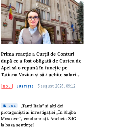
Prima reacție a Curții de Conturi
după ce a fost obligată de Curtea de
Apel să o repună în funcție pe
Tatiana Vozian și să-i achite salariul
„pentru absența forțată de la
5 august 2026, 09:12
NOU
JUSTIȚIE
muncă”
„Tanti Raia” și alți doi
DOC
protagoniști ai investigației „În Slujba
meu
Moscovei”, condamnați. Ancheta ZdG –
la baza sentinței