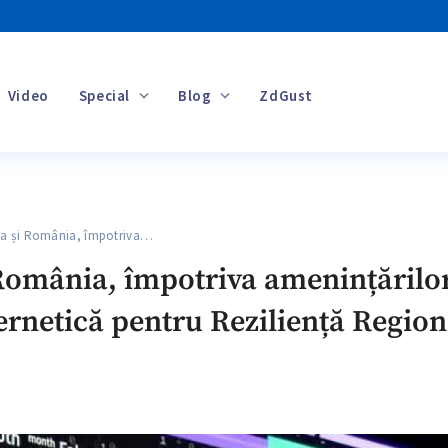
Video
Special
Blog
ZdGust
Banii tăi
 și România, împotriva…
România, împotriva amenințărilor 
bernetică pentru Reziliență Region