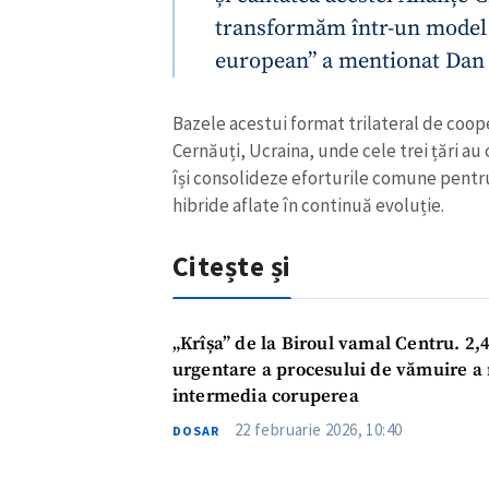
transformăm într-un model d
european” a mentionat Dan
Bazele acestui format trilateral de cooper
Cernăuți, Ucraina, unde cele trei țări a
își consolideze eforturile comune pentru
hibride aflate în continuă evoluție.
Citește și
„Krîșa” de la Biroul vamal Centru. 2,4
urgentare a procesului de vămuire a m
intermedia coruperea
22 februarie 2026, 10:40
DOSAR