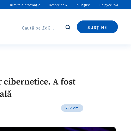
Trimite o informație
Despre ZdG
in English
на русском
SUSȚINE
Caută
Caută
cibernetice. A fost
ală
732 viz.