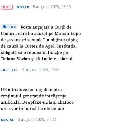
meu
5 august 2026, 06:36
NOU
DOSAR
rsonal
Fosta angajată a Curții de
DOC
ord cu
politica de
Conturi, care l-a acuzat pe Marian Lupu
de „avansuri sexuale”, a obținut câștig
de cauză la Curtea de Apel. Instituția,
IREA
obligată să o repună în funcție pe
Tatiana Vozian și să-i achite salariul
4 august 2026, 14:54
JUSTIȚIE
UE introduce noi reguli pentru
conținutul generat de inteligența
artificială. Deepfake-urile și chatbot-
urile vor trebui să fie etichetate
3 august 2026, 20:22
SOCIAL